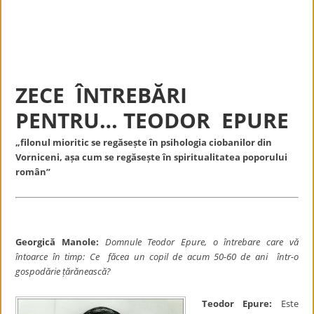
ZECE ÎNTREBĂRI
PENTRU… TEODOR EPURE
„filonul mioritic se regăsește în psihologia ciobanilor din
Vorniceni, așa cum se regăsește în spiritualitatea poporului
român”
Georgică Manole:
Domnule Teodor Epure, o întrebare care vă
întoarce în timp: Ce
făcea un copil de acum 50-60 de ani într-o
gospodărie țărănească?
Teodor Epure:
Este