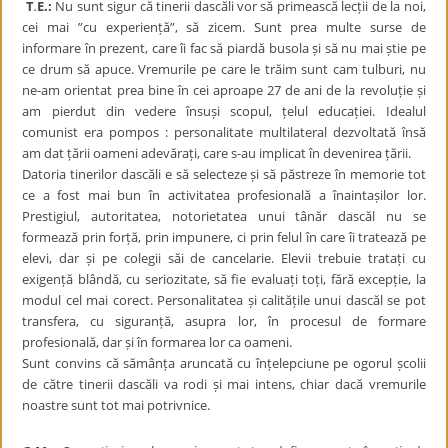
T
.
E.:
Nu sunt sigur că tinerii dascăli vor să primească lecții de la noi,
cei mai ”cu experiență”, să zicem. Sunt prea multe surse de
informare în prezent, care îi fac să piardă busola și să nu mai știe pe
ce drum să apuce. Vremurile pe care le trăim sunt cam tulburi, nu
ne-am orientat prea bine în cei aproape 27 de ani de la revoluție și
am pierdut din vedere însuși scopul, țelul educației. Idealul
comunist era pompos : personalitate multilateral dezvoltată însă
am dat țării oameni adevărați, care s-au implicat în devenirea țării.
Datoria tinerilor dascăli e să selecteze și să păstreze în memorie tot
ce a fost mai bun în activitatea profesională a înaintașilor lor.
Prestigiul, autoritatea, notorietatea unui tânăr dascăl nu se
formează prin forță, prin impunere, ci prin felul în care îi tratează pe
elevi, dar și pe colegii săi de cancelarie. Elevii trebuie tratați cu
exigență blândă, cu seriozitate, să fie evaluați toți, fără excepție, la
modul cel mai corect. Personalitatea și calitățile unui dascăl se pot
transfera, cu siguranță, asupra lor, în procesul de formare
profesională, dar și în formarea lor ca oameni.
Sunt convins că sămânța aruncată cu înțelepciune pe ogorul școlii
de către tinerii dascăli va rodi și mai intens, chiar dacă vremurile
noastre sunt tot mai potrivnice.