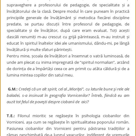
supraveghere a profesorului de pedagogie, de specialitate și a
învățătorului de la clasă. Despre modul în care puneam în practică
principiile generale de învățământ și metodica fiecărei discipline
predate, se purtau discuții între profesorul de pedagogie, de
specialitate și de învățător, după care eram evaluat. Toți acești
dascăli renumiți m-au crescut cu grijă părintească, m-au instruit și
educat în spiritul înaltelor idei ale umanismului, dându-mi, pe lângă
învățătură și multe sfaturi părintești.
Pentru mine, școala de învățători a însemnat o vatră luminoasă, de
unde am plecat cu inima impregnată de ”spiritul normalian”, arzând
de dorința de a împărtăși ceea ce am primit cu atâta căldură și de a
lumina mintea copiilor din satul meu.
G.M
.
:
Credeţi că un alt spirit, cel al „Mioriţei”, cu laturile bune şi rele ale
baladei, s-a
insinuat în geografia Vornicenilor? Întreb, fiindcă eu am
auzit tot felul de poveşti despre ciobanii de aici?
T.E.:
Filonul mioritic se regăsește în psihologia ciobanilor din
Vorniceni, așa cum se regăsește în spiritualitatea poporului român.
Pasiunea ciobanilor din Vorniceni pentru păstrarea tradițiilor a
rămas neschimbată de-a lungul veacurilor, indiferent de vremurile