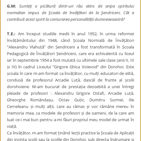
G.M:
Sunteţi o picătură dintr-un râu atins de aripa spiritului
normalian impus de
Şcoala de învăţători de la Şendriceni. Cât a
contribuit acest spirit la conturarea personalității dumneavoastră?
T.E.:
Am început studiile medii în anul 1952, în urma reformei
învățământului din 1948, când Școala Normală de Învățători
”Alexandru Vlahuță” din Șendriceni a fost transformată în Școala
Pedagogică de Învățători Șendriceni, care era echivalentă cu liceul
iar în septembrie 1954 a fost mutată cu ultimele sale clase (anii II, III
și IV) în cadrul Liceului ”Grigore Ghica Voievod” din Dorohoi. Este
școala în care m-am format ca învățător, cu mulți educatori de elită,
condusă de profesorul Arcadie Luță, dascăl de frunte al școlii
dorohoiene. M-am bucurat de prestația deosebită a unei întregi
pleiade de profesori : Alexandru Grigore Ostafi, Arcadie Luță,
Gheorghe Romândașu, Octav Guțic, Dumitru Surmei, Ilie
Cerneleanu și mulți alții, care au rămas și vor rămâne mereu în
memoria mea, ca modele de profesori și de oameni, de la care am
luat ce-i mai bun pentru a-mi făuri propriul meu model de urmat în
viață.
Ca învățător, m-am format ținând lecții practice la Școala de Aplicații
din incinta școlii sau la școlile din Dorohoi, sub directa îndrumare și