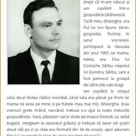
drept că m-am născut și
am copilărit într-o
gospodărie țărănească.
Tatăl meu, Gheorghe, era
fiul lui Ion Epure, țăran,
gospodar, fruntaș în
satul Vorniceni,
participant la răscoala
din anul 1907, iar mama,
Adela, era fiica lui
Costache Sârbu, nepotul
lui Dumitru Sârbu, care a
fost petrecut la groapă
de către oile sale dragi.
Am copilărit în timpul
celui de-al doilea război mondial, când tata era plecat pe front iar
mama ne avea pe mine și pe fratele meu mai mic, Gheorghe. Erau
vremuri grele. Vrând, nevrând, trebuia s-o ajut la toate treburile
gospodărești. Vara, pășteam caii și vitele pe imașul înverzit, cu iarbă
bogată, mergeam la seceratul grâului și trebuia să secer cel puțin
două clăi pe zi (o claie era formată din 34 de snopi), apoi adunam
fânul și-l puneam în stog. Nu prea era timp de joacă !