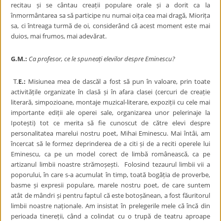
recitau și se cântau creații populare orale și a dorit ca la
înmormântarea sa să participe nu numai oița cea mai dragă, Miorița
sa, ci întreaga turmă de oi, considerând că acest moment este mai
duios, mai frumos, mai adevărat.
G.M.:
Ca profesor, ce le spuneați elevilor despre Eminescu?
T
.
E.:
Misiunea mea de dascăl a fost să pun în valoare, prin toate
activitățile organizate în clasă și în afara clasei (cercuri de creație
literară, simpozioane, montaje muzical-literare, expoziții cu cele mai
importante ediții ale operei sale, organizarea unor pelerinaje la
Ipotești) tot ce merita să fie cunoscut de către elevi despre
personalitatea marelui nostru poet, Mihai Eminescu. Mai întâi, am
încercat să le formez deprinderea de a citi și de a reciti operele lui
Eminescu, ca pe un model corect de limbă românească, ca pe
artizanul limbii noastre strămoșești. Folosind tezaurul limbii vii a
poporului, în care s-a acumulat în timp, toată bogăția de proverbe,
basme și expresii populare, marele nostru poet, de care suntem
atât de mândri și pentru faptul că este botoșănean, a fost făuritorul
limbii noastre naționale. Am insistat în prelegerile mele că încă din
perioada tinereții, când a colindat cu o trupă de teatru aproape