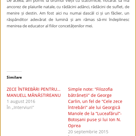
De aceea, am pornit la drumul vieții cu statornicie, hotărât să mă
ancorez de plaiurile natale, cu rădăcini adânci, rădăcini de suflet, de
menire și destin. Am fost aici nu numai dascăl ci și un făclier, un
răspânditor adevărat de lumină și am rămas să-mi îndeplinesc
menirea de educator al fiilor concetățenilor mei.
Similare
ZECE ÎNTREBĂRI PENTRU…
Simple note: “Filozofia
MANUELL MĂNĂSTIREANU
bătrâneții” de George
1 august 2016
Carlin, un fel de “Cele zece
În „Interviuri”
întrebări” ale lui Georgică
Manole de la “Luceafărul”-
Botoșani puse și lui Ion N.
Oprea
20 septembrie 2015