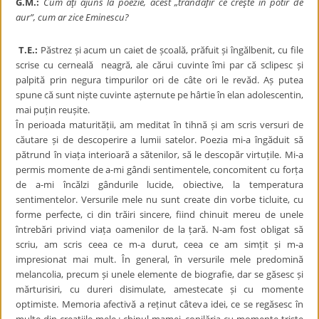
G.M.:
Cum aţi ajuns la poezie, acest „trandafir ce creşte în potir de
aur”, cum ar zice
Eminescu?
T.
E.:
Păstrez și acum un caiet de școală, prăfuit și îngălbenit, cu file
scrise cu cerneală neagră, ale cărui cuvinte îmi par că sclipesc și
palpită prin negura timpurilor ori de câte ori le revăd. Aș putea
spune că sunt niște cuvinte așternute pe hârtie în elan adolescentin,
mai puțin reușite.
În perioada maturității, am meditat în tihnă și am scris versuri de
căutare și de descoperire a lumii satelor. Poezia mi-a îngăduit să
pătrund în viața interioară a sătenilor, să le descopăr virtuțile. Mi-a
permis momente de a-mi gândi sentimentele, concomitent cu forța
de a-mi încălzi gândurile lucide, obiective, la temperatura
sentimentelor. Versurile mele nu sunt create din vorbe ticluite, cu
forme perfecte, ci din trăiri sincere, fiind chinuit mereu de unele
întrebări privind viața oamenilor de la țară. N-am fost obligat să
scriu, am scris ceea ce m-a durut, ceea ce am simțit și m-a
impresionat mai mult. În general, în versurile mele predomină
melancolia, precum și unele elemente de biografie, dar se găsesc și
mărturisiri, cu dureri disimulate, amestecate și cu momente
optimiste. Memoria afectivă a reținut câteva idei, ce se regăsesc în