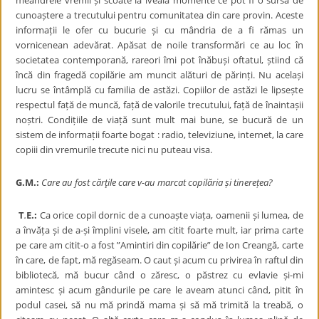
meandrele vremii și scoate la iveală momente ce pot fi o sursă de
cunoaștere a trecutului pentru comunitatea din care provin. Aceste
informații le ofer cu bucurie și cu mândria de a fi rămas un
vornicenean adevărat. Apăsat de noile transformări ce au loc în
societatea contemporană, rareori îmi pot înăbuși oftatul, știind că
încă din fragedă copilărie am muncit alături de părinți. Nu același
lucru se întâmplă cu familia de astăzi. Copiilor de astăzi le lipsește
respectul față de muncă, față de valorile trecutului, față de înaintașii
noștri. Condițiile de viață sunt mult mai bune, se bucură de un
sistem de informații foarte bogat : radio, televiziune, internet, la care
copiii din vremurile trecute nici nu puteau visa.
G.M.:
Care au fost cărţile care v-au marcat copilăria și tinerețea?
T
.
E.:
Ca orice copil dornic de a cunoaște viața, oamenii și lumea, de
a învăța și de a-și împlini visele, am citit foarte mult, iar prima carte
pe care am citit-o a fost ”Amintiri din copilărie” de Ion Creangă, carte
în care, de fapt, mă regăseam. O caut și acum cu privirea în raftul din
bibliotecă, mă bucur când o zăresc, o păstrez cu evlavie și-mi
amintesc și acum gândurile pe care le aveam atunci când, pitit în
podul casei, să nu mă prindă mama și să mă trimită la treabă, o