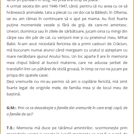
A urmat seceta din anii 1946-1947, când, pentru că nu avea cu ce să
hrănească animalele, tata a plecat cu cei doi cai la Băilești, în Oltenia,
iar eu am rămas în continuare să o ajut pe mama. Au fost foarte
puține momentele vesele și fără de griji, de care-mi amintesc.
Uneori, duminica sau în zilele de sărbătoare, jucam oina cu mingi din
cârpe sau din păr de cal, cu verișorii mei și cu prietenul meu, Mihai
Babii. N-am avut niciodată fericirea de a primi cadouri de Crăciun,
mă bucuram numai atunci când mergeam cu uratul și așteptam cu
mare nerăbdare ajunul Anului Nou. Un loc aparte îl are în memoria
mea chipul blând al bunicii materne, care ne aducea șerbet de
trandafiri într-un păhărel de sticlă groasă, în timp ce noi ne jucam pe
prispa din spatele casei.
Deși vremurile nu mi-au permis să am o copilărie fericită, mă simt
foarte legat de originile mele, de familia mea și de locul meu de
baștină.
G:M::
Prin ce se deosebeşte o familie din vremurile în care eraţi copil, de
o familie de
azi?
T.E.:
Memoria mă duce pe tărâmul amintirilor, scormonește prin