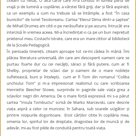
citeam cu nesaț. O altă carte care m-a condus în lumea plină de
vrajă și de lumină a copilăriei, a vârstei fără griji, dar și fără aspirații,
ca un exemplu a cum nu trebuie să se întâmple, a fost ”În casa
bunicilor” de Ionel Teodoreanu. Cartea ”Elevul Dima dintr-a șaptea”
de Mihail Drumeș am citit-o pe nerăsuflate și pe ascuns, întrucât era
interzisă în vremea aceea. Mi-a încredințat-o ca pe un bun neprețuit
prietenul meu, Costachi Istrate, care era un mare cititor al bibliotecii
de la Școala Pedagogică.
În perioada tinereții, citeam aproape tot ce-mi cădea în mână. Îmi
plăcea literatura universală, din care am descoperit oameni care se
purtau foarte dur cu cei necăjiți, săraci și fără putere, cum ar fi
Shelby, proprietar de sclavi dar și oameni de o mare noblețe
sufletească, buni și înțelepți, cum ar fi Tom din romanul ”Coliba
unchiului Tom” și m-a impresionat realismul cu care scriitoarea
Henriette Beecher Stowe, surprinde in paginile sale viața grea a
sclavilor negri din America. De o mare forță expresivă mi s-a părut
cartea ”Insula Tombuctu” scrisă de Marko Marcevski, care descrie
viața aspră a celor ce muncesc în Sahara, sub soarele ucigător și
printre nisipurile dogoritoare. Eroii cărților citite în copilăria mea,
omenia lor, spiritul lor de dreptate, dragostea lor de muncă și de
adevăr, mi-au fost pilde de conduită pentru toată viața.