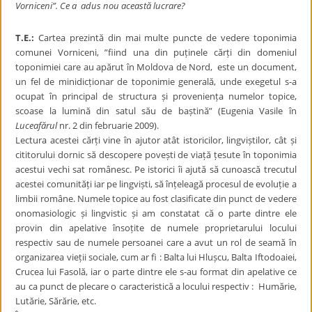
Vorniceni”. Ce a
adus nou această lucrare?
T.E.:
Cartea prezintă din mai multe puncte de vedere toponimia
comunei Vorniceni, ”fiind una din puținele cărți din domeniul
toponimiei care au apărut în Moldova de Nord, este un document,
un fel de minidicționar de toponimie generală, unde exegetul s-a
ocupat în principal de structura și proveniența numelor topice,
scoase la lumină din satul său de baștină” (Eugenia Vasile în
Luceafărul
nr. 2 din februarie 2009).
Lectura acestei cărți vine în ajutor atât istoricilor, lingviștilor, cât și
cititorului dornic să descopere povești de viață țesute în toponimia
acestui vechi sat românesc. Pe istorici îi ajută să cunoască trecutul
acestei comunități iar pe lingviști, să înțeleagă procesul de evoluție a
limbii române. Numele topice au fost clasificate din punct de vedere
onomasiologic și lingvistic și am constatat că o parte dintre ele
provin din apelative însoțite de numele proprietarului locului
respectiv sau de numele persoanei care a avut un rol de seamă în
organizarea vieții sociale, cum ar fi : Balta lui Hlușcu, Balta Iftodoaiei,
Crucea lui Fasolă, iar o parte dintre ele s-au format din apelative ce
au ca punct de plecare o caracteristică a locului respectiv : Humărie,
Lutărie, Sărărie, etc.