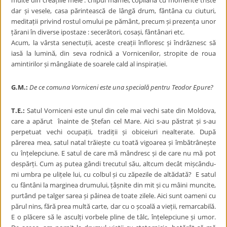
multe din creațiile mele : chipul mamei, copilăria cu momente triste
dar și vesele, casa părintească de lângă drum, fântâna cu ciuturi,
meditații privind rostul omului pe pământ, precum și prezența unor
țărani în diverse ipostaze : secerători, cosași, fântânari etc.
Acum, la vârsta senectuții, aceste creații înfloresc și îndrăznesc să
iasă la lumină, din seva rodnică a Vornicenilor, stropite de roua
amintirilor și mângâiate de soarele cald al inspirației.
G.M.:
De ce comuna Vorniceni este una specială pentru Teodor Epure?
T.E.:
Satul Vorniceni este unul din cele mai vechi sate din Moldova,
care a apărut înainte de Ștefan cel Mare. Aici s-au păstrat și s-au
perpetuat vechi ocupații, tradiții și obiceiuri nealterate. După
părerea mea, satul natal trăiește cu toată vigoarea și îmbătrânește
cu înțelepciune. E satul de care mă mândresc și de care nu mă pot
despărți. Cum aș putea gândi trecutul său, altcum decât mișcându-
mi umbra pe ulițele lui, cu colbul și cu zăpezile de altădată? E satul
cu fântâni la marginea drumului, țâșnite din mit și cu mâini muncite,
purtând pe talger sarea și pâinea de toate zilele. Aici sunt oameni cu
părul nins, fără prea multă carte, dar cu o școală a vieții, remarcabilă.
E o plăcere să le asculți vorbele pline de tâlc, înțelepciune și umor.