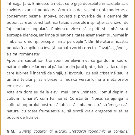
întreaga țară, Eminescu a notat cu o grijă deosebită în caietele sale
cuvinte, expresii populare, cărora le-a dat valențe noi, moderne, a
consemnat basme, snoave, povești și proverbe de la oameni din
popor, care au constituit mai târziu surse ale inspirației sale, izvor de
înțelepciune populară. Eminescu zicea că „spirit și limbă sunt
aproape identice, iar limba și naționalitatea asemenea“ și „numai în
limba sa omul își pricepe inima pe deplin“. Din literatura noastră
populară „copilul nu învață numai a vorbi corect, el învață a gândi și
a simți românește“.
Apoi, am căutat să-i transpun pe elevii mei, cu gândul, în cadrul
natural, plin de farmec al pădurilor din jurul Ipoteștiului, al lacului pe
care iubirea îl încarcă de vrajă, al izvorului cu apă cristalină sau la
umbra teiului și să vibreze la muzica versurilor și a metaforelor
eminesciene.
Asta am dorit eu de la elevii mei : prin Eminescu, ”omul deplin al
culturii române”, cum l-a numit Constantin Noica, să ajungă la
sufletul poporului nostru, să iubească limba noastră strămoșească,
natura, cu toate frumusețile ei, să simtă vraja dragostei și să se
bucure de frumos.
G.M.:
Sunteţi coautor al lucrării „Tezaurul toponimic al comunei