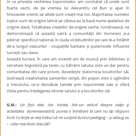
În ce privește vechimea toponimelor, am constatat că unele sunt
foarte vechi, de pe vremea lui Alexandru cel Bun și apar în
hrisoavele vremii, iar altele sunt creații mai noi. Majoritatea numelor
topice sunt de origine latină iar câteva au la bază nume apelative de
origine slavă. Totalitatea creațiilor de origine veche, românească, ne
demonstrează că această vatră a comunității din Vorniceni și-a
păstrat specificul național, în ciuda vicisitudinilor pe care le-a întâlnit
de-a lungul veacurilor : ocupațiile barbare și puternicele influențe
turcești sau slave.
Această lucrare, în care am investit ani de muncă prin biblioteci și
cercetare lingvistică pe teren, cu bătrânii satului, este un dar pentru
comunitatea din care provin, dovedește statornicia locuitorilor săi,
ilustrează creativitatea oamenilor simpli, din popor, este o oglindire
a trecutului, ce-și dezvăluie tainele prin toponimele sale și oferă
cheia pentru înțelegerea istoriei satului și a locuitorilor săi.
G.M.:
Un fost elev, Ion Istrate, într-un articol despre viaţa şi
activitatea
dumneavoastră, punea o întrebare la care nu aţi răspuns
încă: Ce lecţie ar mai trebui să ne susţină ilustrul pedagog – şi adaug eu
– celor mai tineri dascăli?