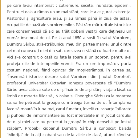
pe care le-au întâmpinat : cutremure, secetă, inundații, epidemii.
Pentru ei oaia a rămas un animal sfânt, care le-a asigurat existența.
Păstoritul și agricultura erau, și au rămas până în ziua de astăzi,
ocupațiile de bază ale vornicenenilor. Păstrăm mărturii ale istoricilor
care consemnează că aici au trăit ciobani vestiți, care dețineau un
număr însemnat de oi. Pe la anul 1850 a sosit în satul Vorniceni,
Dumitru Sârbu, stră-străbunicul meu din partea mamei, unul dintre
cei mai cunoscuți oieri din sat, care avea o stână cu foarte multe oi.
Aici și-a construit o casă cu fața la soare și un șopron, pentru a-și
proteja oile de intemperiile vremii. Era un om impunător, purta
costum național, fiind opincar din moși-strămoși. În cartea sa,
”Însemnări istorice despre satul Vorniceni din ținutul Dorohoi”,
profesorul universitar Octavian Ionescu povestește că ”Dumitru
Sârbu avea câteva sute de oi și înainte de a-și sfârși viața a lăsat cu
limbă de moarte fiilor săi, Nicolae și Gheorghe Sârbu ca la moartea
sa, să fie petrecut la groapă cu întreaga turmă de oi. Întâmplarea
face să moară în luna mai, carul funebru, învelit cu scoarțe înflorate
și puhoiul de înmormântare au fost intercalate în mijlocul cârdului
de oi și miei care au petrecut la groapă în chip deosebit pe fostul
stăpân”. Probabil ciobanul Dumitru Sârbu a cunoscut balada
”Miorița” de la alți ciobani sau de la zilele de clacă, atunci când se