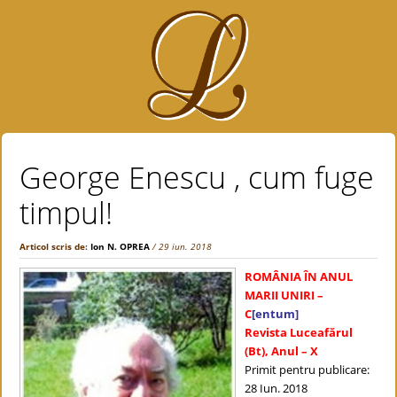
George Enescu , cum fuge
timpul!
Articol scris de:
Ion N. OPREA
/ 29 iun. 2018
ROMÂNIA ÎN ANUL
MARII UNIRI –
C
[entum]
Revista Luceafărul
(Bt), Anul – X
Primit pentru publicare:
28 Iun. 2018