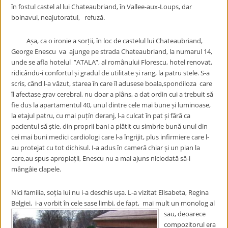
în fostul castel al lui Chateaubriand, în Vallee-aux-Loups, dar
bolnavul, neajutoratul, refuză.
Așa, ca o ironie a sorții, în loc de castelul lui Chateaubriand,
George Enescu va ajunge pe strada Chateaubriand, la numarul 14,
unde se afla hotelul ”ATALA”, al românului Florescu, hotel renovat,
ridicându-i confortul și gradul de utilitate și rang, la patru stele. S-a
scris, când l-a văzut, starea în care îl adusese boala,spondiloza care
îl afectase grav cerebral, nu doar a plâns, a dat ordin cui a trebuit să
fie dus la apartamentul 40, unul dintre cele mai bune și luminoase,
la etajul patru, cu mai puțín deranj, l-a culcat în pat și fără ca
pacientul să știe, din proprii bani a plătit cu simbrie bună unul din
cei mai buni medici cardiologi care l-a îngrijit, plus infirmiere care l-
au protejat cu tot dichisul. I-a adus în cameră chiar și un pian la
care,au spus apropiațíi, Enescu nu a mai ajuns niciodată să-i
mângâie clapele.
Nici familia, soțía lui nu i-a deschis ușa. L-a vizitat Elisabeta, Regina
Belgiei, i-a vorbit în cele sase limbi, de fapt, mai mult un
monolog al
sau, deoarece
compozitorul era