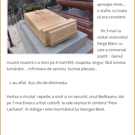
aproape nimic…
o stafie, cu toate
că era conștient.
Pe 3 mai l-a
vizitat violonistul
Serge Blanc cu
care a conversat
șoptit. Geniul
muzicii noastre s-a stins pe 4 mai1955, noaptea, singur, fără lumina
lumânării … Infirmiera de serviciu tocmai plecase…
L-au aflat dus, dis-de-dimineața.
Vestea a circulat repede, a sosit și un securist, unul Bediteanu, dar
pe 7 mai Enescu a fost coborît la cele veșnice în cimitirul ”Pere
Lachaise”, în stânga-I este mormântul lui Georges Bizet.