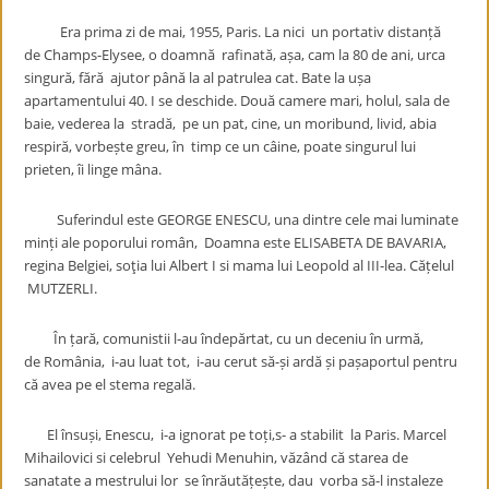
Era prima zi de mai, 1955, Paris. La nici un portativ distanță
de Champs-Elysee, o doamnă rafinată, așa, cam la 80 de ani, urca
singură, fără ajutor până la al patrulea cat. Bate la ușa
apartamentului 40. I se deschide. Două camere mari, holul, sala de
baie, vederea la stradă, pe un pat, cine, un moribund, livid, abia
respiră, vorbește greu, în timp ce un câine, poate singurul lui
prieten, îi linge mâna.
Suferindul este GEORGE ENESCU, una dintre cele mai luminate
minți ale poporului român, Doamna este ELISABETA DE BAVARIA,
regina Belgiei, soţia lui Albert I si mama lui Leopold al III-lea. Cățelul
MUTZERLI.
În țară, comunistii l-au îndepărtat, cu un deceniu în urmă,
de România, i-au luat tot, i-au cerut să-și ardă și pașaportul pentru
că avea pe el stema regală.
El însuși, Enescu, i-a ignorat pe toți,s- a stabilit la Paris. Marcel
Mihailovici si celebrul Yehudi Menuhin, văzând că starea de
sanatate a mestrului lor se înrăutățește, dau vorba să-l instaleze