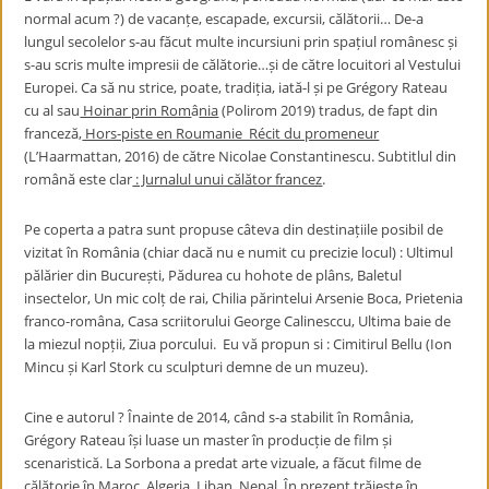
normal acum ?) de vacanțe, escapade, excursii, călătorii… De-a
lungul secolelor s-au făcut multe incursiuni prin spațiul românesc și
s-au scris multe impresii de călătorie…și de către locuitori al Vestului
Europei. Ca să nu strice, poate, tradiția, iată-l și pe Grégory Rateau
cu al sau
Hoinar prin Rom
â
nia
(Polirom 2019) tradus, de fapt din
franceză,
Hors-piste en Roumanie Récit du promeneur
(L’Haarmattan, 2016) de către Nicolae Constantinescu. Subtitlul din
română este clar
: Jurnalul unui călător francez
.
Pe coperta a patra sunt propuse câteva din destinațiile posibil de
vizitat în România (chiar dacă nu e numit cu precizie locul) : Ultimul
pălărier din București, Pădurea cu hohote de plâns, Baletul
insectelor, Un mic colț de rai, Chilia părintelui Arsenie Boca, Prietenia
franco-româna, Casa scriitorului George Calinesccu, Ultima baie de
la miezul nopții, Ziua porcului. Eu vă propun si : Cimitirul Bellu (Ion
Mincu și Karl Stork cu sculpturi demne de un muzeu).
Cine e autorul ? Înainte de 2014, când s-a stabilit în România,
Grégory Rateau își luase un master în producție de film și
scenaristică. La Sorbona a predat arte vizuale, a făcut filme de
călătorie în Maroc, Algeria, Liban, Nepal. În prezent trăiește în