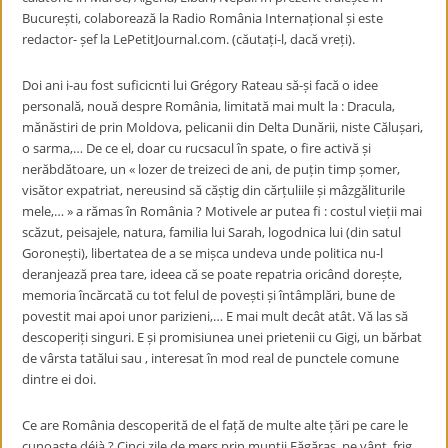
București, colaborează la Radio România Internațional și este
redactor- șef la LePetitJournal.com. (căutați-l, dacă vreți).
Doi ani i-au fost suficicnti lui Grégory Rateau să-și facă o idee
personală, nouă despre România, limitată mai mult la : Dracula,
mănăstiri de prin Moldova, pelicanii din Delta Dunării, niste Călușari,
o sarma,… De ce el, doar cu rucsacul în spate, o fire activă și
nerăbdătoare, un « lozer de treizeci de ani, de puțin timp șomer,
visător expatriat, nereusind să căștig din cărțuliile și mâzgăliturile
mele,… » a rămas în România ? Motivele ar putea fi : costul vieții mai
scăzut, peisajele, natura, familia lui Sarah, logodnica lui (din satul
Goronești), libertatea de a se mișca undeva unde politica nu-l
deranjează prea tare, ideea că se poate repatria oricând dorește,
memoria încărcată cu tot felul de povești și întâmplări, bune de
povestit mai apoi unor parizieni,… E mai mult decât atât. Vă las să
descoperiți singuri. E și promisiunea unei prietenii cu Gigi, un bărbat
de vârsta tatălui sau , interesat în mod real de punctele comune
dintre ei doi.
Ce are România descoperită de el față de multe alte țări pe care le
cunoaște déjà ? Cinci zile de mers prin munții Făgăraș, pe vânt, frig,