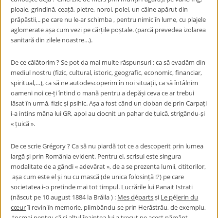
ploaie, grindină, ceață, pietre, noroi, polei, un câine apărut din
prăpăstii,.. pe care nu le-ar schimba , pentru nimic în lume, cu plajele
aglomerate așa cum vezi pe cărțile poștale. (parcă prevedea izolarea
sanitară din zilele noastre…).
De ce călătorim ? Se pot da mai multe răspunsuri : ca să evadăm din
mediul nostru (fizic, cultural, istoric, geografic, economic, financiar,
spiritual,…), ca să ne autodescoperim în noi situații, ca să întâlnim
oameni noi ce-ți întind o mană pentru a depăși ceva ce ar trebui
lăsat în urmă, fizic și psihic. Așa a fost când un cioban de prin Carpați
i-a intins mâna lui GR, apoi au ciocnit un pahar de țuică, strigându-și
« țuică ».
De ce scrie Grégory ? Ca să nu piardă tot ce a descoperit prin lumea
largă și prin România evident. Pentru el, scrisul este singura
modalitate de a gândi « adevărat », de a se prezenta lumii, cititorilor,
așa cum este el și nu cu mască (de unica folosință !?) pe care
societatea i-o pretinde mai tot timpul. Lucrările lui Panait Istrati
(născut pe 10 august 1884 la Brăila ) :
Mes
d
é
parts
și
Le p
é
lerin du
cœur
îi revin în memorie, plimbându-se prin Herăstrău, de exemplu,
tocmai pentru că și altul înaintea lui a trecut pe acest pământ,