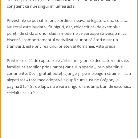
conștient că nu-i singur în lumea asta.
Povestirile se pot citi în orice ordine, neavând legătură una cu alta.
Nu totul este laudativ, fiți siguri, dar, chiar critică (de exemplu :
pereții de sticlă ai unor clădiri moderne ce aproape strivesc o mică
biserică ; comportamentul necivilizat al unor călători dintr-un
tramvai ;), este privirea unui prieten al României. Asta precis.
Printre cele 52 de capitole ale cărții sunt și unele dedicate vieții sale,
familiei, călătoriilor prin Franța (Parisul in special), prin alte țări și
continente. Deci : gratuit puteți ajunge și pe meleaguri străine … sau
alegeți tot « țara mea adoptivă » după cum susține Grégory la
pagina 215 ? Si, de fapt, nu e vara singurul anotimp bun de excursii…
celelalte ce au ?