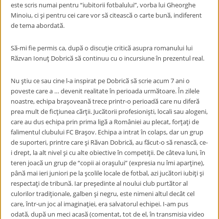
este scris numai pentru “iubitorii fotbalului”, vorba lui Gheorghe
Minoiu, ci şi pentru cei care vor sӑ citeascӑ o carte bunӑ, indiferent
de tema abordatӑ.
Sӑ-mi fie permis ca, dupӑ o discuţie criticӑ asupra romanului lui
Rӑzvan Ionuţ Dobricӑ sӑ continuu cu o incursiune în prezentul real.
Nu ştiu ce sau cine l-a inspirat pe Dobricӑ sӑ scrie acum 7 ani o
poveste care a … devenit realitate în perioada urmӑtoare. În zilele
noastre, echipa braşoveanӑ trece printr-o perioadӑ care nu diferӑ
prea mult de ficţiunea cӑrţii. Jucӑtorii profesionişti, locali sau alogeni,
care au dus echipa prin prima ligӑ a României au plecat, forţaţi de
falimentul clubului FC Braşov. Echipa a intrat în colaps, dar un grup
de suporteri, printre care şi Rӑvan Dobricӑ, au fӑcut-o sӑ renascӑ, ce-
i drept, la alt nivel şi cu alte obiective în competiţii. De câteva luni, în
teren joacӑ un grup de “copii ai oraşului” (expresia nu îmi aparţine),
pânӑ mai ieri juniori pe la şcolile locale de fotbal, azi jucӑtori iubiţi şi
respectaţi de tribunӑ. Iar preşedinte al noului club purtӑtor al
culorilor tradiţionale, galben şi negru, este nimeni altul decât cel
care, într-un joc al imaginaţiei, era salvatorul echipei. I-am pus
odatӑ, dupӑ un meci acasӑ (comentat, tot de el, în transmisia video