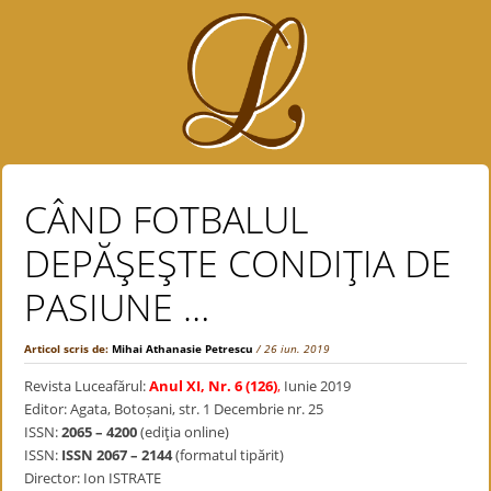
CÂND FOTBALUL
DEPӐŞEŞTE CONDIŢIA DE
PASIUNE …
Articol scris de:
Mihai Athanasie Petrescu
/ 26 iun. 2019
Revista Luceafărul:
Anul XI, Nr. 6 (126)
,
Iunie 2019
Editor: Agata, Botoșani, str. 1 Decembrie nr. 25
ISSN:
2065 – 4200
(ediţia online)
ISSN:
ISSN 2067 – 2144
(formatul tipărit)
Director: Ion ISTRATE