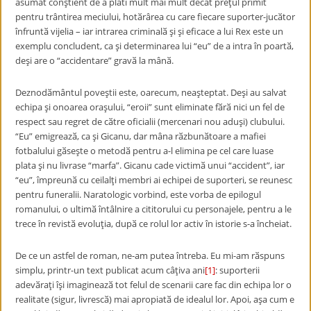
asumat conştient de a plӑti mult mai mult decât preţul primit
pentru trântirea meciului, hotӑrârea cu care fiecare suporter-jucӑtor
înfruntӑ vijelia – iar intrarea criminalӑ şi şi eficace a lui Rex este un
exemplu concludent, ca şi determinarea lui “eu” de a intra în poartӑ,
deşi are o “accidentare” gravӑ la mânӑ.
Deznodӑmântul poveştii este, oarecum, neaşteptat. Deşi au salvat
echipa şi onoarea oraşului, “eroii” sunt eliminate fӑrӑ nici un fel de
respect sau regret de cӑtre oficialii (mercenari nou aduşi) clubului.
“Eu” emigreazӑ, ca şi Gicanu, dar mâna rӑzbunӑtoare a mafiei
fotbalului gӑseşte o metodӑ pentru a-l elimina pe cel care luase
plata şi nu livrase “marfa”. Gicanu cade victimӑ unui “accident”, iar
“eu”, împreunӑ cu ceilalţi membri ai echipei de suporteri, se reunesc
pentru funeralii. Naratologic vorbind, este vorba de epilogul
romanului, o ultimӑ întâlnire a cititorului cu personajele, pentru a le
trece în revistӑ evoluţia, dupӑ ce rolul lor activ în istorie s-a încheiat.
De ce un astfel de roman, ne-am putea întreba. Eu mi-am rӑspuns
simplu, printr-un text publicat acum câţiva ani
[1]
: suporterii
adevӑraţi îşi imagineazӑ tot felul de scenarii care fac din echipa lor o
realitate (sigur, livrescӑ) mai apropiatӑ de idealul lor. Apoi, aşa cum e