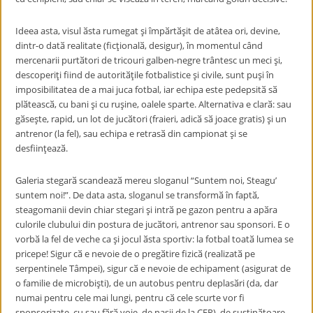
Ideea asta, visul ӑsta rumegat şi împӑrtӑşit de atâtea ori, devine,
dintr-o datӑ realitate (ficţionalӑ, desigur), în momentul când
mercenarii purtӑtori de tricouri galben-negre trântesc un meci şi,
descoperiţi fiind de autoritӑţile fotbalistice şi civile, sunt puşi în
imposibilitatea de a mai juca fotbal, iar echipa este pedepsitӑ sӑ
plӑteascӑ, cu bani şi cu ruşine, oalele sparte. Alternativa e clarӑ: sau
gӑseşte, rapid, un lot de jucӑtori (fraieri, adicӑ sӑ joace gratis) şi un
antrenor (la fel), sau echipa e retrasӑ din campionat şi se
desfiinţeazӑ.
Galeria stegarӑ scandeazӑ mereu sloganul “Suntem noi, Steagu’
suntem noi!”. De data asta, sloganul se transformӑ în faptӑ,
steagomanii devin chiar stegari şi intrӑ pe gazon pentru a apӑra
culorile clubului din postura de jucӑtori, antrenor sau sponsori. E o
vorbӑ la fel de veche ca şi jocul ӑsta sportiv: la fotbal toatӑ lumea se
pricepe! Sigur cӑ e nevoie de o pregӑtire fizicӑ (realizatӑ pe
serpentinele Tâmpei), sigur cӑ e nevoie de echipament (asigurat de
o familie de microbişti), de un autobus pentru deplasӑri (da, dar
numai pentru cele mai lungi, pentru cӑ cele scurte vor fi
sponsorizate, cu sau fӑrӑ voie, de naşii de la CFR), de susţinӑtoare