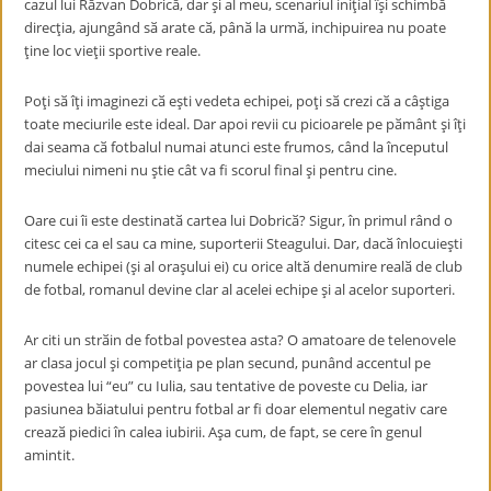
cazul lui Rӑzvan Dobricӑ, dar şi al meu, scenariul iniţial îşi schimbӑ
direcţia, ajungând sӑ arate cӑ, pânӑ la urmӑ, inchipuirea nu poate
ţine loc vieţii sportive reale.
Poţi sӑ îţi imaginezi cӑ eşti vedeta echipei, poţi sӑ crezi cӑ a câştiga
toate meciurile este ideal. Dar apoi revii cu picioarele pe pӑmânt şi îţi
dai seama cӑ fotbalul numai atunci este frumos, când la începutul
meciului nimeni nu ştie cât va fi scorul final şi pentru cine.
Oare cui îi este destinatӑ cartea lui Dobricӑ? Sigur, în primul rând o
citesc cei ca el sau ca mine, suporterii Steagului. Dar, dacӑ înlocuieşti
numele echipei (şi al oraşului ei) cu orice altӑ denumire realӑ de club
de fotbal, romanul devine clar al acelei echipe şi al acelor suporteri.
Ar citi un strӑin de fotbal povestea asta? O amatoare de telenovele
ar clasa jocul şi competiţia pe plan secund, punând accentul pe
povestea lui “eu” cu Iulia, sau tentative de poveste cu Delia, iar
pasiunea bӑiatului pentru fotbal ar fi doar elementul negativ care
creazӑ piedici în calea iubirii. Aşa cum, de fapt, se cere în genul
amintit.