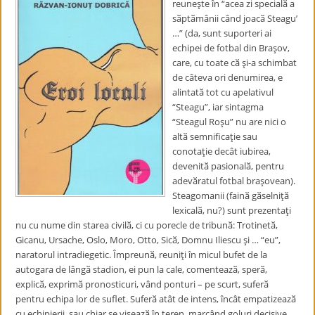
reuneşte în “acea zi specialӑ a
sӑptӑmânii când joacӑ Steagu’
…” (da, sunt suporteri ai
echipei de fotbal din Braşov,
care, cu toate cӑ şi-a schimbat
de câteva ori denumirea, e
alintatӑ tot cu apelativul
“Steagu”, iar sintagma
“Steagul Roşu” nu are nici o
altӑ semnificaţie sau
conotaţie decât iubirea,
devenitӑ pasionalӑ, pentru
adevӑratul fotbal braşovean).
Steagomanii (fainӑ gӑselniţӑ
lexicalӑ, nu?) sunt prezentaţi
nu cu nume din starea civilӑ, ci cu porecle de tribunӑ: Trotinetӑ,
Gicanu, Ursache, Oslo, Moro, Otto, Sicӑ, Domnu Iliescu şi … “eu”,
naratorul intradiegetic. Împreunӑ, reuniţi în micul bufet de la
autogara de lângӑ stadion, ei pun la cale, comenteazӑ, sperӑ,
explicӑ, exprimӑ pronosticuri, vând ponturi – pe scurt, suferӑ
pentru echipa lor de suflet. Suferӑ atât de intens, încât empatizeazӑ
cu echipierii, sau chiar se viseazӑ în teren, marcând goluri decisive.