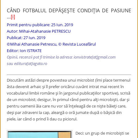
CÂND FOTBALUL DEPĂŞEŞTE CONDIŢIA DE PASIUNE
…
[i]
Primit pentru publicare: 25 Iun. 2019
Autor: Mihai-Atahanasie PETRESCU
Publicat: 27 Iun. 2019
©Mihai Athanasie Petrescu, © Revista Luceafărul
Editor: Ion ISTRATE
Opinii, recenzii pot fi trimise la adresa: ionvistrate
[at]gmail.com
sau editura[at]agata.ro
Discutӑm astӑzi despre povestea unui microbist (îmi place termenul
ӑsta devenit arhaic şi îl prefer oricӑrui cuvânt intrat mai recent în
vocabularul limbii române şi în jargonul publicaţiilor sportive), scrisӑ
de un microbist; desigur, în primul rând pentru alţi microbişti, dar şi
pentru oamenii ӑia care nu vor sӑ înţeleagӑ de ce nişte bӑieţi care,
deşi par zdraveni la cap, aleargӑ o orӑ jumate dupӑ o bӑşicӑ din
piele, iar când o prind îi dau cu piciorul.
Deci: un grup de microbişti se