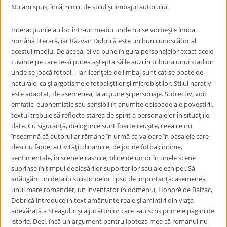
Nu am spus, încӑ, nimic de stilul şi limbajul autorului.
Interacţiunile au loc într-un mediu unde nu se vorbeşte limba
românӑ literarӑ, iar Rӑzvan Dobricӑ este un bun cunoscӑtor al
acestui mediu. De aceea, el va pune în gura personajelor exact acele
cuvinte pe care te-ai putea aştepta sӑ le auzi în tribuna unui stadion
unde se joacӑ fotbal – iar licenţele de limbaj sunt cât se poate de
naturale, ca şi argotismele fotbaliştilor şi microbiştilor. Stilul narativ
este adaptat, de asemenea, la acţiune şi personaje. Subiectiv, voit
emfatic, euphemistic sau sensibil în anumite episoade ale povestirii,
textul trebuie sӑ reflecte starea de spirit a personajelor în situaţiile
date. Cu siguranţӑ, dialogurile sunt foarte reuşite, ceea ce nu
înseamnӑ cӑ autorul ar rӑmâne în urmӑ ca valoare în pasajele care
descriu fapte, activitӑţi: dinamice, de joc de fotbal; intime,
sentimentale, în scenele casnice; pline de umor în unele scene
suprinse în timpul deplasӑrilor suporterilor sau ale echipei. Sӑ
adӑugӑm un detaliu stilistic deloc lipsit de importanţӑ: asemenea
unui mare romancier, un inventator în domeniu, Honoré de Balzac,
Dobricӑ introduce în text amӑnunte reale şi amintiri din viaţa
adevӑratӑ a Steagului şi a jucӑtorilor care i-au scris primele pagini de
istorie. Deci, încӑ un argument pentru ipoteza mea cӑ romanul nu