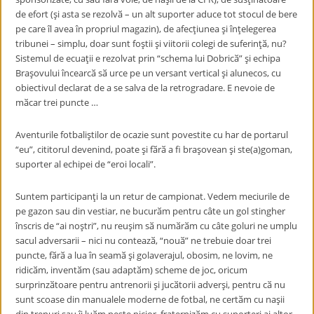
de efort (şi asta se rezolvӑ – un alt suporter aduce tot stocul de bere
pe care îl avea în propriul magazin), de afecţiunea şi înţelegerea
tribunei – simplu, doar sunt foştii şi viitorii colegi de suferinţӑ, nu?
Sistemul de ecuaţii e rezolvat prin “schema lui Dobricӑ” şi echipa
Braşovului încearcӑ sӑ urce pe un versant vertical şi alunecos, cu
obiectivul declarat de a se salva de la retrogradare. E nevoie de
mӑcar trei puncte …
Aventurile fotbaliştilor de ocazie sunt povestite cu har de portarul
“eu”, cititorul devenind, poate şi fӑrӑ a fi braşovean şi ste(a)goman,
suporter al echipei de “eroi locali”.
Suntem participanţi la un retur de campionat. Vedem meciurile de
pe gazon sau din vestiar, ne bucurӑm pentru câte un gol stingher
înscris de “ai noştri”, nu reuşim sӑ numӑrӑm cu câte goluri ne umplu
sacul adversarii – nici nu conteazӑ, “nouӑ” ne trebuie doar trei
puncte, fӑrӑ a lua în seamӑ şi golaverajul, obosim, ne lovim, ne
ridicӑm, inventӑm (sau adaptӑm) scheme de joc, oricum
surprinzӑtoare pentru antrenorii şi jucӑtorii adverşi, pentru cӑ nu
sunt scoase din manualele moderne de fotbal, ne certӑm cu naşii