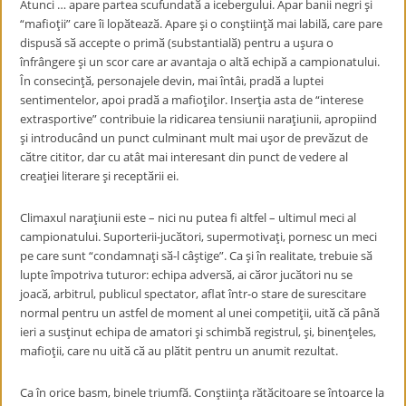
Atunci … apare partea scufundatӑ a icebergului. Apar banii negri şi
“mafioţii” care îi lopӑteazӑ. Apare şi o conştiinţӑ mai labilӑ, care pare
dispusӑ sӑ accepte o primӑ (substantialӑ) pentru a uşura o
înfrângere şi un scor care ar avantaja o altӑ echipӑ a campionatului.
În consecinţӑ, personajele devin, mai întâi, pradӑ a luptei
sentimentelor, apoi pradӑ a mafioţilor. Inserţia asta de “interese
extrasportive” contribuie la ridicarea tensiunii naraţiunii, apropiind
şi introducând un punct culminant mult mai uşor de prevӑzut de
cӑtre cititor, dar cu atât mai interesant din punct de vedere al
creaţiei literare şi receptӑrii ei.
Climaxul naraţiunii este – nici nu putea fi altfel – ultimul meci al
campionatului. Suporterii-jucӑtori, supermotivaţi, pornesc un meci
pe care sunt “condamnaţi sӑ-l câştige”. Ca şi în realitate, trebuie sӑ
lupte împotriva tuturor: echipa adversӑ, ai cӑror jucӑtori nu se
joacӑ, arbitrul, publicul spectator, aflat într-o stare de surescitare
normal pentru un astfel de moment al unei competiţii, uitӑ cӑ pânӑ
ieri a susţinut echipa de amatori şi schimbӑ registrul, şi, binenţeles,
mafioţii, care nu uitӑ cӑ au plӑtit pentru un anumit rezultat.
Ca în orice basm, binele triumfӑ. Conştiinţa rӑtӑcitoare se întoarce la