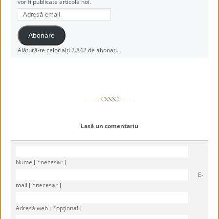
vor fi publicate articole noi.
Adresă
email
Abonare
Alătură-te celorlalți 2.842 de abonați.
Lasă un comentariu
Nume [ *necesar ]
E-
mail [ *necesar ]
Adresă web [ *opţional ]