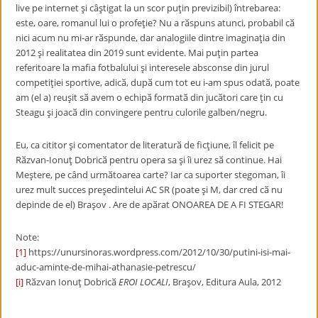
live pe internet şi câştigat la un scor puţin previzibil) întrebarea:
este, oare, romanul lui o profeţie? Nu a rӑspuns atunci, probabil cӑ
nici acum nu mi-ar rӑspunde, dar analogiile dintre imaginaţia din
2012 şi realitatea din 2019 sunt evidente. Mai puţin partea
referitoare la mafia fotbalului şi interesele absconse din jurul
competiţiei sportive, adicӑ, dupӑ cum tot eu i-am spus odatӑ, poate
am (el a) reuşit sӑ avem o echipӑ formatӑ din jucӑtori care ţin cu
Steagu şi joacӑ din convingere pentru culorile galben/negru.
Eu, ca cititor şi comentator de literaturӑ de ficţiune, îl felicit pe
Rӑzvan-Ionuţ Dobricӑ pentru opera sa şi îi urez sӑ continue. Hai
Meştere, pe când urmӑtoarea carte? Iar ca suporter stegoman, îi
urez mult succes preşedintelui AC SR (poate şi M, dar cred cӑ nu
depinde de el) Braşov . Are de apӑrat ONOAREA DE A FI STEGAR!
Note:
[1]
https://unursinoras.wordpress.com/2012/10/30/putini-isi-mai-
aduc-aminte-de-mihai-athanasie-petrescu/
[i]
Rӑzvan Ionuţ Dobricӑ
EROI LOCALI
, Braşov, Editura Aula, 2012