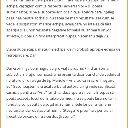
din trenuri sau îi luӑm peste picior, fraternizӑm cu suporteri ai altor
echipe, câştigӑm cumva respectul adversarilor – şi, poate
surprinzӑtor, şi pe al suporterilor localnici, al acelora care înţeleg
pasiunea pentru fotbal şi nu setea de mari rezultate, aşa cum se
vede la susţinӑtorii marilor echipe, aceia care nu înţeleg cӑ fӑrӑ
apariţia şi a unor rezultate negative fotbalul nu ar mai fi un joc
atractiv, ci doar un film interpretat dupӑ un scenariu déjà vu.
Etapӑ dupӑ etapӑ, meciurile echipei de microbişti apropie echipa de
retrogradare. Dar …
Dar eroii în galbeni negru au şi o viaţӑ proprie. Fiind un roman
subiectiv, naraţiunea noastrӑ ne prezintӑ doar punctul de vedere al
naratorului: o relaţie de tip Manole – Ana, adicӑ în care “meşterul
eu” (recunoaştem aici ticul verbal al autorului) îşi vede sacrificatӑ
cӑsnicia pentru cӑ “Ana” lui, chiar dacӑ spera sincer la început sӑ
poatӑ accepta locul doi în zilele de meci, nu se poate lӑsa ziditӑ în
fundaţia conceputӑ de soţul ei. Sentimentele lor par a rӑmâne
nealterate, dar obstacolul numit “Steagu” e prea înalt pentru a fi
trecut de oricare dintre cei doi. Şi atunci?