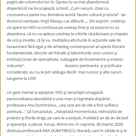
pagini ale volumului Ion N. Oprea nu se (ne) abandoneză
disperării.El ne încurajează, scriind: „Cum necum, chiar cu
coronavirus peste noi, România există, facem cultură şi istorie”. Iar
doctorul nemţean Virgil Răzeşu i se alătură: „…îmi exprim credinţa
că opera lui INO va continua pe aceeaşi linie şi că autorul nu va
abandona, că nu va apleca urechea la criticile răutăcioase şi crispate
de ură şi invidie, că îşi va multiplica eforturile în acţiunile sale de
tezaurizare fără egal şi de arheolog contemporan al operei literare
fundamentale, dincolo de frânele şi labirinturile unor uniuni şi
instituţii (zise) de specialitate, subjugate de încremenire şi interes
mărunte”. Acestor pertinente şi justificate
consideraţii, eu nu le pot adăuga decât: mai cunosc şi alte cazuri,
tangente la USR!
Un gest mertat şi aşteptat: INO şi cenacliştii omagiază
personalitatea deosebită a unei mari şi regretate dispărte:
profesoara Ana Dumitrescu, „cea care ani de zile a fost sufletul
acestuia…” (al Cenaclului). „Adoptată momentului, neînsoţită de
prieteni şi florile dragi, pe care le-a preţuit, înobilată an de an de boli
şi speranţe, a plecat, totuşi, dintre noi, în veşnicie, 30 martie 2020,
distinsa profesoară ANA DUMITRESCU, literată, care în cărţile ei şi în