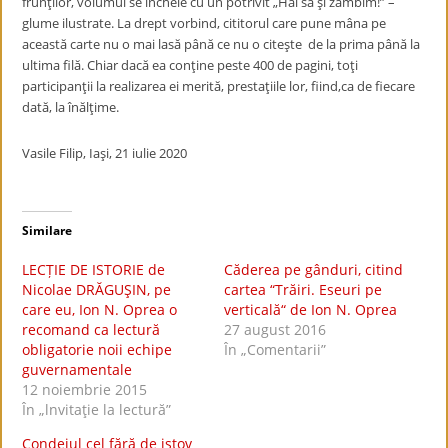
frunţilor, volumul se încheie cu un potrivit „Hai să şi zâmbim!” –
glume ilustrate. La drept vorbind, cititorul care pune mâna pe
această carte nu o mai lasă până ce nu o citeşte de la prima până la
ultima filă. Chiar dacă ea conţine peste 400 de pagini, toţi
participanţii la realizarea ei merită, prestaţiile lor, fiind,ca de fiecare
dată, la înălţime.
Vasile Filip, Iaşi, 21 iulie 2020
Similare
LECȚIE DE ISTORIE de
Căderea pe gânduri, citind
Nicolae DRĂGUŞIN, pe
cartea “Trăiri. Eseuri pe
care eu, Ion N. Oprea o
verticală“ de Ion N. Oprea
recomand ca lectură
27 august 2016
obligatorie noii echipe
În „Comentarii”
guvernamentale
12 noiembrie 2015
În „lnvitaţie la lectură”
Condeiul cel fără de istov