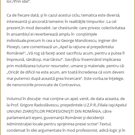
lor,/Prin idei”.
Ca de fiecare dată, şi în cazul acestui ciclu, tematica este diversă,
interesantă şi ancorată temeinic în realităţile timpurilor. La cel
prezent,în mod deosebit. Iar chestiunile care privesc colectivitatea
în ansamblul ei reverberează amplu în conştiinţele
individuale,precum în cea a lui George Mandicescu, inginer din
Ploieşti, care comentează un „Apel la raţiune al preşedintelui
României”: „Vă rog să faceţi acest sacrificiu acum, pentru a putea fi
împreună, sănătoşi, mai târziu!”.
Sacrificiu
însemnând implicarea
prin mobilizarea tuturor resurselor, umane şi materiale, pentru că:
„Oricât de dificil ne este acum, am toată încrederea că vom deveni
mai puternici după această grea încercare”. Este vorba,se înţelege,
de nenorocirile provocate de Contravirus.
Volumul în discuţie mai conţine un apel, venit, de data aceasta, de
la Prof. Grigore Radoslăvescu, preşedintele U.Z.P.R.,Filiala Iaşi:Apelul
UNIUNII ZIARIŞTILOR PROFESIONIŞTI DIN ROMÂNIA, către
parlamentarii ieşeni, guvernanţii României şi decidenţii
Administraţiei locale pentru sprijinirea presei scrise”.Textul,
condensat în idei argumentate în mod profesionist, adică logic şi în