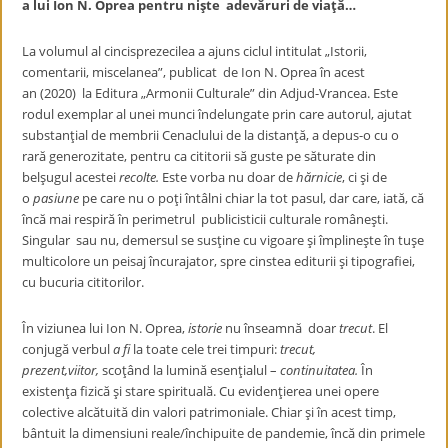
a lui Ion N. Oprea pentru nişte adevăruri de viaţă…
La volumul al cincisprezecilea a ajuns ciclul intitulat „Istorii,
comentarii, miscelanea”, publicat de Ion N. Oprea în acest
an (2020) la Editura „Armonii Culturale” din Adjud-Vrancea. Este
rodul exemplar al unei munci îndelungate prin care autorul, ajutat
substanţial de membrii Cenaclului de la distanţă, a depus-o cu o
rară generozitate, pentru ca cititorii să guste pe săturate din
belşugul acestei
recolte.
Este vorba nu doar de
hărnicie
, ci şi de
o
pasiune
pe care nu o poţi întâlni chiar la tot pasul, dar care, iată, că
încă mai respiră în perimetrul publicisticii culturale româneşti.
Singular sau nu, demersul se susţine cu vigoare şi împlineşte în tuşe
multicolore un peisaj încurajator, spre cinstea editurii şi tipografiei,
cu bucuria cititorilor.
În viziunea lui Ion N. Oprea,
istorie
nu înseamnă doar
trecut
. El
conjugă verbul
a fi
la toate cele trei timpuri:
trecut,
prezent,viitor,
scoţând la lumină esenţialul –
continuitatea.
În
existenţa fizică şi stare spirituală. Cu evidenţierea unei opere
colective alcătuită din valori patrimoniale. Chiar şi în acest timp,
bântuit la dimensiuni reale/închipuite de pandemie, încă din primele