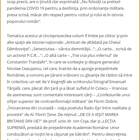
scop precis, are o ţinută clar exprimată: „Nu folosiţi ca pretext
pandemia COVID 19 pentru a desfiinţa, prin ordonanţe militare,
presa scrisă, măcar din respect pentru rostul şi rolul ei în istoria
poporului român”.
Tematica acestui al cincisprezecilea volum îl îmbie pe cititor şi prin
alte spaţii ale istoriei naţionale: „Anticari de altădată pe Cheiul
Dâmboviţei”; „Senectutea – vârsta demnităţii…”; „O carte… scrisă de
un activist P.C.R….”; „O altă carte – „Trei crai plus infernul” de
Constantin Trandafir”, în care se vorbeşte şi despre generalul
Nicolae Ceauşescu, cel care, înainte de a ajunge preşedintele
României, a convins pe ţăranii vrânceni cu gloanţe de război să intre
în colective; un set de V
biografii
ale scriitorului fotograf Emanuel
Tânjală, care, plecat din ţară şi-a lăsat sufletul în Colacu – Vrancea;
de asemenea, sunt comentate interesant cărţi – „Confesiunile unui
ofiţer superior de contrainformaţii militare” de Florin Dobre;
„Întoarcerea din cruciadă – viaţa poetului Radu Gyr între realitate şi
poveste” de Al. Florin Ţene. De reţinut: „DE CE A IEŞIT MAREA
BRITANIE DIN UE?” de prof. univ dr. Ion Coja, dar şi „LECŢIA
SUPREMĂ, predată de preşedintele Academiei Române: Unor
conducători ai noştri le-a căşunat pe bătrâni”. Pentru descreţirea