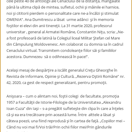
cele peste 40 de antologii ale Cenaclului de la distanţă, mângâiate
până la ultima clipă de mintea, sufletul, ochii şi mâinile ei harnice,
noi şi cititorii pierdem o personalitate care ne-a încălzi şi stimulat
OMENIA”. Ana Dumitrescu a lăsat urme adânci şi în memoria
foştilor ei elevi din anii tinereţii. La 31 martie 2020, profesorul
universitar , general al Armatei Române, Constantin Niţu, scria: „Ne-
a fost profesoară de latină la Colegiul liceal Militar Ştefan cel Mare
din Câmpulung Moldovenesc. Am colaborat cu domnia sa în cadrul
Cenaclului virtual. Transmitem condoleanţe fiilor săi şi familiilor
acestora. Dumnezeu să o odihnească în pace!”.
Acelaşi mesaj de despărţire a iscălit generalul Creţu Gheorghe în
Revista de Informare, Opinie şi Cultură, „Rezerva Oştirii Române” nr.
42, 2020, ca gest de respect generalizant, pentru promoţii.
Anişoara – cum o alintam noi, foştii colegi de facultate, promoţia
1957 a Facultăţii de Istorie-Filologie de la Universitatea „Alexandru
Ioan Cuza” din Iaşi – s-a pregătit sufleteşte din clipa în care a înţeles
că şi ea era trecătoare prin această lume. Între alttele a lăsat şi
câteva poezii, una fiind reprodusă şi în cartea de faţă. „Copiilor mei –
Când nu voi mai fi/Voi trăi/Prin ochii fiilor mei/Prin gândurile