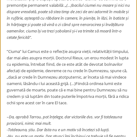
premoniție permanent valabilă:
„(…)bacilul ciumei nu moare și nici nu
dispare vreodată, poate să stea timp de zeci de ani adormit în mobile și
în rufărie, așteaptă cu răbdare în camere, în pivnițe, în lăzi, în batiste și
în hârțoage și poate să vină o zi când spre nenorocirea și învățătura
oamenilor, ciuma își va trezi șobolanii și-i va trimite să moară într-o
cetate fericită”.
”Ciuma” lui Camus este o reflecție asupra vieții, relativității timpului,
dar mai ales asupra morții. Doctorul Rieux, un erou modest în lupta
cu epidemia, întrebat fiind, de ce este atât de devotat bolnavilor
afectați de epidemie, devreme ce nu crede în Dumnezeu, spune că,
„dacă ar crede în Dumnezeu atotputernic, ar înceta să mai vindece
oamenii, lăsându-i lui această grijă. (…)Fiindcă ordinea lumii este
guvernată de moarte, poate că e mai bine pentru Dumnezeu să nu
credem și să luptăm din toate puterile împotriva morții, fără a ridica
ochii spre acest cer în care El tace.
–
Da, aprobă Tarrou, pot înțelege, dar victoriile dvs. vor fi totdeauna
provizorii, nimic mai mult.
-Totdeauna, știu. Dar ăsta nu e un motiv să încetezi să lupți.
-Nu, nu este un motiv. Dar atunci îmi închipui ce trebuie să fie pentru