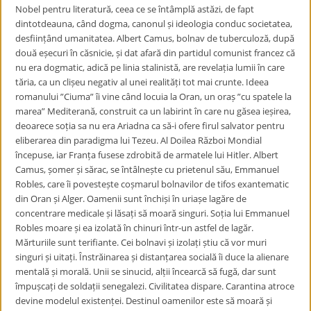
Nobel pentru literatură, ceea ce se întâmplă astăzi, de fapt
dintotdeauna, când dogma, canonul și ideologia conduc societatea,
desființând umanitatea. Albert Camus, bolnav de tuberculoză, după
două eșecuri în căsnicie, și dat afară din partidul comunist francez că
nu era dogmatic, adică pe linia stalinistă, are revelația lumii în care
tăria, ca un clișeu negativ al unei realități tot mai crunte. Ideea
romanului ”Ciuma” îi vine când locuia la Oran, un oraș ”cu spatele la
marea” Mediterană, construit ca un labirint în care nu găsea ieșirea,
deoarece soția sa nu era Ariadna ca să-i ofere firul salvator pentru
eliberarea din paradigma lui Tezeu. Al Doilea Război Mondial
începuse, iar Franța fusese zdrobită de armatele lui Hitler. Albert
Camus, șomer și sărac, se întâlnește cu prietenul său, Emmanuel
Robles, care îi povestește coșmarul bolnavilor de tifos exantematic
din Oran și Alger. Oamenii sunt închiși în uriașe lagăre de
concentrare medicale și lăsați să moară singuri. Soția lui Emmanuel
Robles moare și ea izolată în chinuri într-un astfel de lagăr.
Mărturiile sunt terifiante. Cei bolnavi și izolați știu că vor muri
singuri și uitați. Înstrăinarea și distanțarea socială îi duce la alienare
mentală și morală. Unii se sinucid, alții încearcă să fugă, dar sunt
împușcați de soldații senegalezi. Civilitatea dispare. Carantina atroce
devine modelul existenței. Destinul oamenilor este să moară și