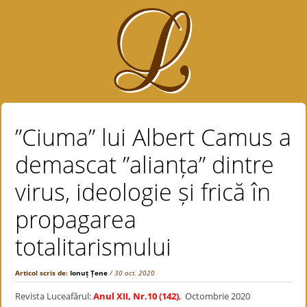
”Ciuma” lui Albert Camus a
demascat ”alianța” dintre
virus, ideologie și frică în
propagarea
totalitarismului
Articol scris de:
Ionuț Țene
/ 30 oct. 2020
Revista Luceafărul:
Anul XII, Nr.10 (142)
,
Octombrie 2020