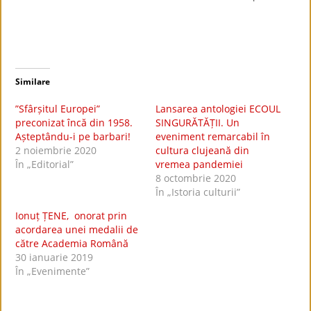
Similare
”Sfârșitul Europei”
Lansarea antologiei ECOUL
preconizat încă din 1958.
SINGURĂTĂȚII. Un
Așteptându-i pe barbari!
eveniment remarcabil în
2 noiembrie 2020
cultura clujeană din
În „Editorial”
vremea pandemiei
8 octombrie 2020
În „Istoria culturii”
Ionuț ȚENE, onorat prin
acordarea unei medalii de
către Academia Română
30 ianuarie 2019
În „Evenimente”