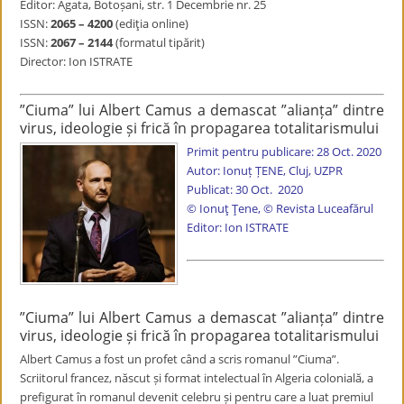
Editor: Agata, Botoșani, str. 1 Decembrie nr. 25
ISSN:
2065 – 4200
(ediţia online)
ISSN:
2067 – 2144
(formatul tipărit)
Director: Ion ISTRATE
”Ciuma” lui Albert Camus a demascat ”alianța” dintre
virus, ideologie și frică în propagarea totalitarismului
Primit pentru publicare: 28 Oct. 2020
Autor: Ionuț ȚENE, Cluj, UZPR
Publicat: 30 Oct. 2020
© Ionuț Țene, © Revista Luceafărul
Editor: Ion ISTRATE
”Ciuma” lui Albert Camus a demascat ”alianța” dintre
virus, ideologie și frică în propagarea totalitarismului
Albert Camus a fost un profet când a scris romanul ”Ciuma”.
Scriitorul francez, născut și format intelectual în Algeria colonială, a
prefigurat în romanul devenit celebru și pentru care a luat premiul