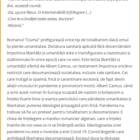
dvs. această ciumă.
-Da, spuse Rieux. O interminabilă înfrângere (…)
-Cine te-a învățat toate astea, doctore?
-Mizeria.”
Romanul ”Ciuma” prefigurează orice tip de totalitarism dacă omul
își pierde umanitatea. Dictatura sanitară aplicată fără discernământ
împotriva libertății și umanității este o transfigurare a nazismului și
stalinismului în orice epocă care va veni. Este lecția libertății și
umanității oferită de Albert Camus, un testament împotriva oricăror
restricții care dezumanizează societatea, inclusiv cele sanitare. Cei
care instigă la spaimă, frică și carantinare excesivă, de fapt devin
aliații virusului în pandemie și promotorii morții. Albert Camus, când
a scris acest roman în Europa ocupată de nazism și bolșevism a
înțeles foarte bine și esența pericolului care pândește umanitatea și
libertatea: puterea ideologiei propagată prin frică. Pandemia nu
trebuie să fie un pretext pentru totalitarism și dezumanizare. E
cheia de înțelegere a marelui romancier algerian, care a înțeles
înainte de noi ceea ce ni se întâmplă astăzi. Ideologizarea unei
pandemii nu este o invenție a erei Covid 19. Constrângerile care
anihilează libertatea dezumanizează. Excesul duce la distopie.