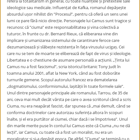
referă la totalitarism în general, cu toate nuanțele și pretextele sale
ideologice sau medicale. Influențat de Kafka, romanul depășește
absurdul ușor nihilist din ”Procesul”, pentru că oferă un sens unei
lumi ce pare fără nicio direcție. Personajele lui Camus sunt tragice și
recunosc că ”ciuma” este responsabilitatea și vina colectivă a
tuturor, în frunte cu dr. Bernard Rieux, că eliberarea vine din
implicare și umanizarea sistemului de carantinare feroce care
dezumanizează și slăbește rezistența în fața virusului ucigaș. Cei
care nu se tem de moarte se eliberează de fapt de virus și ideologie.
Libertatea e o chestiune de asumare personală a acțiunii. „Ținta lui
Camus nu a fost fascismul”, scria istoricul britanic Tony Judt în
toamna anului 2001, aflat la New York, când au fost doborâte
turnurile gemene. Scopul autorului francez era dematelarea
„dogmatismului, conformismului, lașității în toate formele sale”.
Unul dintre personajele principale ale romanului, Tarrou, de 35 de
ani, ceva mai mult decât vârsta pe care o avea scriitorul când a scris
Ciuma, nu era neapărat fascist, dar spunea că „mai demult, când se
conforma doctrinelor care autorizau suferința altora în scopuri
înalte, și el era purtător al ciumei, chiar dacă i se împotrivea”. Unul
din marile merite puse în contul lui Camus este că Ciuma „nu ne dă
lecții”, iar Camus, cu toate că a fost un moralist, nu era un
moralizator și și-a depășit epoca. De altfel, ”Ciuma” se termină cu o