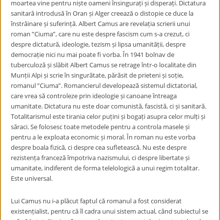
moartea vine pentru niște oameni însingurați și disperați. Dictatura
sanitară introdusă în Oran și Alger creează o distopie ce duce la
înstrăinare și suferință. Albert Camus are revelația scrierii unui
roman ”Ciuma”, care nu este despre fascism cum s-a crezut, ci
despre dictatură, ideologie, tezism și lipsa umanității, despre
democrație nici nu mai poate fi vorba. În 1941 bolnav de
tuberculoză și slăbit Albert Camus se retrage într-o localitate din
Munții Alpi și scrie în singurătate, părăsit de prieteni și soție,
romanul ”Ciuma”. Romancierul developează sistemul dictatorial,
care vrea să controleze prin ideologie și canoane întreaga
umanitate. Dictatura nu este doar comunistă, fascistă, ci și sanitară.
Totalitarismul este tirania celor puțini și bogați asupra celor mulți și
săraci. Se folosesc toate metodele pentru a controla masele și
pentru a le exploata economic și moral. În roman nu este vorba
despre boala fizică, ci despre cea sufletească. Nu este despre
rezistența franceză împotriva nazismului, ci despre libertate și
umanitate, indiferent de forma telelologică a unui regim totalitar.
Este universal.
Lui Camus nu i-a plăcut faptul că romanul a fost considerat
existențialist, pentru că îl cadra unui sistem actual, când subiectul se