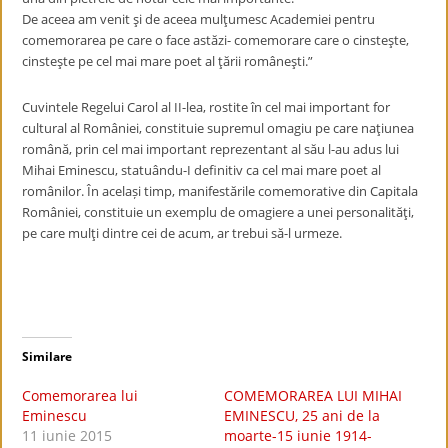
De aceea am venit şi de aceea mulţumesc Academiei pentru
comemorarea pe care o face astăzi- comemorare care o cinsteşte,
cinsteşte pe cel mai mare poet al ţării româneşti.”
Cuvintele Regelui Carol al II-lea, rostite în cel mai important for
cultural al României, constituie supremul omagiu pe care naţiunea
română, prin cel mai important reprezentant al său l-au adus lui
Mihai Eminescu, statuându-I definitiv ca cel mai mare poet al
românilor. În același timp, manifestările comemorative din Capitala
României, constituie un exemplu de omagiere a unei personalităţi,
pe care mulţi dintre cei de acum, ar trebui să-l urmeze.
Similare
Comemorarea lui
COMEMORAREA LUI MIHAI
Eminescu
EMINESCU, 25 ani de la
11 iunie 2015
moarte-15 iunie 1914-