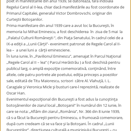
poet în manifestările din anul 1939, se datorează, fără îndoială
Regelui Carol al II-lea, chiar dacă manifestările au fost coordonate de
Primarul Capitalei, generalul Victor Dombrovschi, originar din
Curteştii Botoşanilor.
Prima manifestare din anul 1939 care a avut loc la Bucureşti, în
memoria lui Mihai Eminescu, a fost deschiderea în ziua de 5 mai la
,,Palatul Culturii Româneşti “, din Piaţa Senatului, în cadrul celei de a
IX-a ediţii a ,,Lunii Cărţii”- eveniment patronat de Regele Carol al II-
lea – a unei luni a cărţii eminesciene.
În luna iunie, în ,,Pavilionul Eminescu”, amenajat în Parcul Naţional
,,Regele Carol al II – lea” ( Parcul Herăstrău ) a fost deschisă pentru
publicul larg, o amplă expoziţie comemorativă, conţinând, între
altele, cele patru portrete ale poetului, ediţia princeps a poeziilor
sale, editată de Titu Maiorescu, scrisori către Al. Vlahuţă, I. L.
Caragiale şi Veronica Micle şi busturi care-l reprezintă, realizate de
Oscar Han.
Evenimentul expoziţional din Bucureşti a fost adus la cunoştinţa
botoşănenilor de ziarul local ,,Botoşanii” în numărul din 12 iunie, în
care se nota: „Aflăm din ziarul ,,România”, Nr. 366 din 8 iunie 1939,
că s-a făcut la Bucureşti pentru Eminescu, o frumoasă comemorare,
după cum credeam că se va face şi la Botoşani. În cadrul ,,Lunii
Bucureştilor”, direcţiunea culturală a municipiului Bucureşti – cu