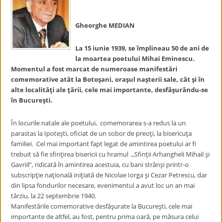
Gheorghe MEDIAN
La 15 iunie 1939, se împlineau 50 de ani de
la moartea poetului Mihai Eminescu.
Momentul a fost marcat de numeroase manifestări
comemorative atât la Botoşani, oraşul naşterii sale, cât şi în
alte localităţi ale ţării, cele mai importante, desfăşurându-se
în Bucureşti.
În locurile natale ale poetului, comemorarea s-a redus la un
parastas la Ipoteşti, oficiat de un sobor de preoţi, la bisericuţa
familiei. Cel mai important fapt legat de amintirea poetului ar fi
trebuit să fie sfinţirea bisericii cu hramul ,,Sfinţii Arhangheli Mihail şi
Gavriil”, ridicată în amintirea acestuia, cu bani strânşi printr-o
subscripţie naţională iniţiată de Nicolae Iorga şi Cezar Petrescu, dar
din lipsa fondurilor necesare, evenimentul a avut loc un an mai
târziu, la 22 septembrie 1940.
Manifestările comemorative desfăşurate la Bucureşti, cele mai
importante de altfel, au fost, pentru prima oară, pe măsura celui