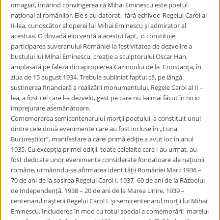
omagiat, întărind convingerea că Mihai Eminescu este poetul
naţional al românilor. Ele s-au datorat, fără echivoc Regelui Carol al
II-lea, cunoscător al operei lui Mihai Eminescu şi admirator al
acestuia. O dovadă elocventă a acestui fapt, o constituie
participarea suveranului României la festivitatea de dezvelire a
bustului lui Mihai Eminescu, creaţie a sculptorului Oscar Han,
amplasată pe faleza din apropierea Cazinoului de la Constanţa, în
ziua de 15 august 1934. Trebuie subliniat faptul că, pe lângă
sustinerea financiară a realizării monumentului, Regele Carol al II –
lea, a fost cel care l-a dezvelit, gest pe care nu l-a mai făcut în nicio
împrejurare asemănătoare.
Comemorarea semicentenarului morţii poetului, a constituit unul
dintre cele două evenimente care au fost incluse în ,,Luna
Bucureștilor”, manifestare a cărei primă ediţie a avut loc în anul
1935. Cu excepţia primei ediţii, toate celelalte care i-au urmat, au
fost dedicate unor evenimente considerate fondatoare ale naţiunii
române, urmărindu-se afirmarea identităţii României Mari: 1936 –
70 de ani de la sosirea Regelui Carol I, 1937- 60 de ani de la Războiul
de Independenţă, 1938 – 20 de ani de la Marea Unire, 1939 –
centenarul naşterii Regelui Carol I şi semicentenarul morţii lui Mihai
Eminescu. Includerea în mod cu totul special a comemorării marelui