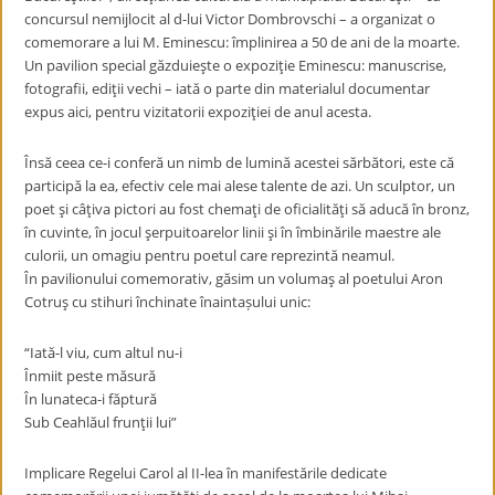
concursul nemijlocit al d-lui Victor Dombrovschi – a organizat o
comemorare a lui M. Eminescu: împlinirea a 50 de ani de la moarte.
Un pavilion special găzduieşte o expoziţie Eminescu: manuscrise,
fotografii, ediţii vechi – iată o parte din materialul documentar
expus aici, pentru vizitatorii expoziţiei de anul acesta.
Însă ceea ce-i conferă un nimb de lumină acestei sărbători, este că
participă la ea, efectiv cele mai alese talente de azi. Un sculptor, un
poet şi câţiva pictori au fost chemaţi de oficialităţi să aducă în bronz,
în cuvinte, în jocul şerpuitoarelor linii şi în îmbinările maestre ale
culorii, un omagiu pentru poetul care reprezintă neamul.
În pavilionului comemorativ, găsim un volumaş al poetului Aron
Cotruş cu stihuri închinate înaintașului unic:
“Iată-l viu, cum altul nu-i
Înmiit peste măsură
În lunateca-i făptură
Sub Ceahlăul frunţii lui”
Implicare Regelui Carol al II-lea în manifestările dedicate