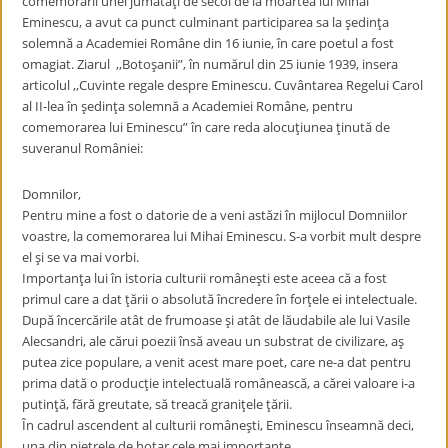
comemorării unei jumătăţi de secol de la moartea lui Mihai
Eminescu, a avut ca punct culminant participarea sa la şedinţa
solemnă a Academiei Române din 16 iunie, în care poetul a fost
omagiat. Ziarul ,,Botoşanii”, în numărul din 25 iunie 1939, insera
articolul ,,Cuvinte regale despre Eminescu. Cuvântarea Regelui Carol
al II-lea în şedinţa solemnă a Academiei Române, pentru
comemorarea lui Eminescu” în care reda alocuţiunea ţinută de
suveranul României:
Domnilor,
Pentru mine a fost o datorie de a veni astăzi în mijlocul Domniilor
voastre, la comemorarea lui Mihai Eminescu. S-a vorbit mult despre
el şi se va mai vorbi.
Importanţa lui în istoria culturii româneşti este aceea că a fost
primul care a dat ţării o absolută încredere în forţele ei intelectuale.
După încercările atât de frumoase şi atât de lăudabile ale lui Vasile
Alecsandri, ale cărui poezii însă aveau un substrat de civilizare, aş
putea zice populare, a venit acest mare poet, care ne-a dat pentru
prima dată o producţie intelectuală românească, a cărei valoare i-a
putinţă, fără greutate, să treacă graniţele ţării.
În cadrul ascendent al culturii româneşti, Eminescu înseamnă deci,
una din pietrele de hotar cele mai importante.