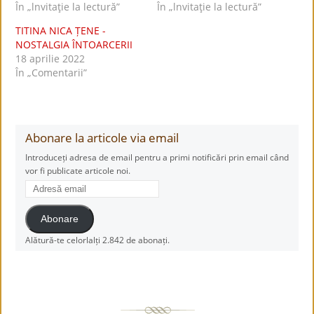
În „lnvitaţie la lectură”
În „lnvitaţie la lectură”
TITINA NICA ȚENE -
NOSTALGIA ÎNTOARCERII
18 aprilie 2022
În „Comentarii”
Abonare la articole via email
Introduceți adresa de email pentru a primi notificări prin email când
vor fi publicate articole noi.
Adresă
email
Abonare
Alătură-te celorlalți 2.842 de abonați.