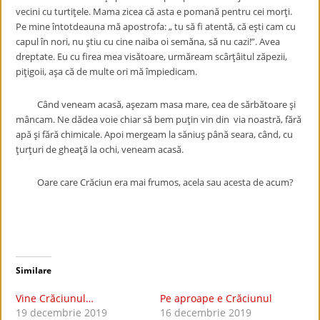
vecini cu turtiţele. Mama zicea că asta e pomană pentru cei morţi.
Pe mine întotdeauna mă apostrofa: „ tu să fi atentă, că eşti cam cu
capul în nori, nu ştiu cu cine naiba oi semăna, să nu cazi!”. Avea
dreptate. Eu cu firea mea visătoare, urmăream scârţâitul zăpezii,
piţigoii, aşa că de multe ori mă împiedicam.
Când veneam acasă, aşezam masa mare, cea de sărbătoare şi
mâncam. Ne dădea voie chiar să bem puţin vin din via noastră, fără
apă şi fără chimicale. Apoi mergeam la săniuş până seara, când, cu
ţurţuri de gheaţă la ochi, veneam acasă.
Oare care Crăciun era mai frumos, acela sau acesta de acum?
Similare
Vine Crăciunul…
Pe aproape e Crăciunul
19 decembrie 2019
16 decembrie 2019