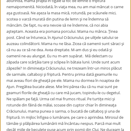
aburindă, mama prăjea în tigaie la foc de lemne o friptură
nemaipomenită. Niciodată, în viaţa mea, nu am mai mâncat o carne
aşa gustoasă. Ne aşeza la masa mică, rotundă, pe scăunele mici,
scotea o varză murată din putina de lemn şi ne îndemna să
mâncăm. De fapt, nu era nevoie să ne îndemne, că noi abia
aşteptam. Aceasta era pomana porcului. Mama nu mânca. Ţinea
post. Când se întuneca, în Ajunul Crăciunului, pe uliţele satului se
auzeau colindătorii. Mama nu ne lăsa. Zicea că oamenii sunt săraci şi
că nu au ce să ne dea. Avea dreptate. M-am dus şi eu odată şi
oamenii ne-au alungat. Eu nu m-am supărat. Mă delectam cu
zăpada care scârţâia tare şi sclipea în bătaia lunii. Unde sunt acum
zăpezile? In dimineaţa Crăciunului, ne trezeam într-un miros plăcut
de sarmale, caltaboşi şi friptură. Pentru prima dată geamurile nu
mai aveau flori de gheaţă pe ele. Mama nu dormea în noaptea de
Ajun. Pregătea bucate alese. Mie îmi părea rău că nu mai sunt pe
geamuri florile de gheaţă cu care mă jucam, topindu-le cu degetul.
Ne spălam pe faţă. Urma cel mai frumos ritual. Pe turtiţe mici şi
rotunde din făină de mălai, scoase din cuptor chiar în dimineaţa
Crăciunului, mama punea o sarma, o bucată de caltaboş şi una de
friptură. In mijloc înfigea o lumânare, pe care o aprindea. Mirosul de
tămâie şi plâlpâirea lumânării mă încântau nespus. Parcă mai mult
decât miile de beculeţe puse acum prin pomii din Cluj. Ne duceam la