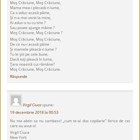
Moş Crăciune, Moş Crăciune,
Mama mea-i plecată-n lume,
Ca s-aduc-acasă pâine,
Şi n-a mai venit la mine,
Ai adus-o tu cu tine ?
Sau poate ajunge mâine ?
Moş Crăciune, Moş Crăciune ?
Moş Crăciune, Moş Crăciune,
De ce nu-i acasă pâine
Şi mamele pleacă-n lume ?
Tu le ştii pe cele bune,
Dacă toţi pleacă în lume,
Ţara noastră cui rămâne?
Moş Crăciune, Moş Crăciune.
Răspunde
Virgil Ciuca
spune:
19 decembrie 2018 la 00:53
Nu ma abtin sa nu zambesc! „cum te-ai dus copilarie” ferice de cei
care au avut-o!
Virgil Ciuca
New York