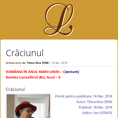
Crăciunul
Articol scris de:
Titina Nica ȚENE
/ 18 dec. 2018
ROMÂN
IA ÎN ANUL MARII UNIRI – C
[entum]
Revista Luceafărul (Bt), Anul – X
Crăciunul
Primit pentru publicare: 16 Dec. 2018
Autor:
Titina Nica ŢENE
Publicat: 18 Dec. 2018
Editor: Ion ISTRATE