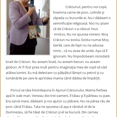
Crăciunul, pentru noi copii,
însemna carne de porc, colinde şi
zăpada cu bucuriile ei. Nu-i dădeam o
semnificaţie religioasă. Nici nu ştiam
că de Crăciun s-a născut Iisus
Hristos. Nu ne spunea nimeni. Moş
Crăciun nu exista. Exista numai Moş
Gerilă, care de fapt nu ne aducea
nimic , că nu avea de unde. Aşa că îl
ignoram. Nu împodobeam niciodată
brad de Crăciun. Nu aveam brad, nu aveam becuri, nu aveam
globuri. Ar fi fost prea mult pentru imaginaţia mea de copil să văd
atâtea lumini. Eu mă delectam cu pâlpâitul lămpii cu petrol şi cu
lumânările pe care le aprindea mama când dădea de împărţit.
Porcul se tăia întotdeauna în Ajunul Crăciunului. Mama fierbea
apă în oale mari. Veneau doi-trei oameni, îl tăiau şi îl pârleau cu paie.
Era zarvă mare, dădeam şi noi ajutor cu plăcere. Nu ne părea rău de
porc când îl tăiau. Tata ne spusese că aşa e rânduit el de la
Dumnezeu, să fie tăiat de Crăciun şi el se bucură. Din carnea