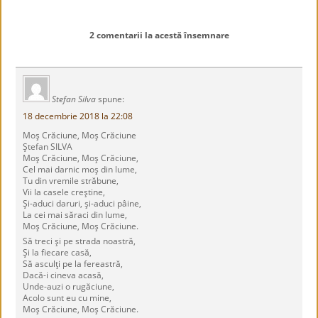
2 comentarii la acestă însemnare
Stefan Silva
spune:
18 decembrie 2018 la 22:08
Moş Crăciune, Moş Crăciune
Ştefan SILVA
Moş Crăciune, Moş Crăciune,
Cel mai darnic moş din lume,
Tu din vremile străbune,
Vii la casele creştine,
Şi-aduci daruri, şi-aduci pâine,
La cei mai săraci din lume,
Moş Crăciune, Moş Crăciune.
Să treci şi pe strada noastră,
Şi la fiecare casă,
Să asculţi pe la fereastră,
Dacă-i cineva acasă,
Unde-auzi o rugăciune,
Acolo sunt eu cu mine,
Moş Crăciune, Moş Crăciune.