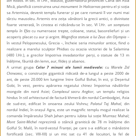
din Rodos
. În sec. IV î.Hr., Mausol, guvernatorul provinciei Caria din Asia
Mică, planifică construirea unui
monument în Halicarnas
pentru el și soția
sa Artemisia, devenit templu funerar și pe care romanii îl vor numi mai
târziu mausoleu. Artemis era zeița vânătorii la grecii antici, o divinitate
foarte venerată, în cinstea ei ridicându-se în sec. VI î.Hr.
un somptuos
templu în Efes
cu numeroase trepte, coloane, statui, basoreliefuri și un
acoperiș placat cu aur și argint.
Magnifica statuie a lui Zeus din Olympia
–
în vestul Peloponesului, Grecia –, încheie seria minunilor antice, fiind o
realizare a marelui sculptor Phidias cu ocazia victoriei de la Salamina
(480 î.Hr.), a grecilor împotriva invadatorilor perși, o statuie de 13 m
înălțime, făurită din lemn, aur, fildeș și abanos.
A urmat grupa
Celor 7 minuni ale lumii medievale:
cu
Marele Zid
Chinezesc,
o construcție gigantică ridicată de-a lungul a peste 2000 de
ani, de peste 20.000 km lungime între Golful Bohai, în est, și Deșertul
Gobi, în vest, pentru apărarea regatului chinez împotriva năvălirilor
mongole din nord Asiei;
Complexul sacru Angkor,
un templu religios
hindus în stil arhitectural de factură khmeră din nordul Cambodgiei, Asia
de sud-est, edificat în onoarea zeului Vishnu;
Palatul Taj Mahal,
din
nordul Indiei, în orașul Agra, este un magnific templu mogul realizat la
comanda împăratului Shah Jahan pentru iubita lui soție Mumtaz Mahal;
Mont Saint-Michel
reprezintă o stâncă granitică de 78 m înălțime din
Golful St. Malô, în nord-vestul Franței, pe care s-a edificat o mănăstire
fortificată (sec. VIII-XII) și un mic sat cu 41 de locuitori, la fel de