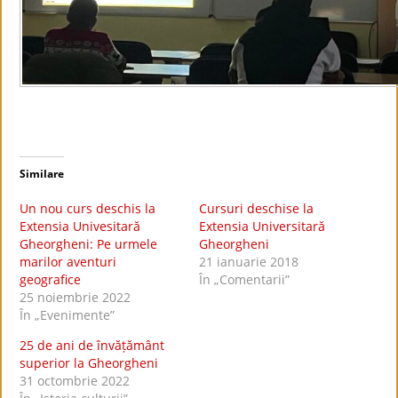
Similare
Un nou curs deschis la
Cursuri deschise la
Extensia Univesitară
Extensia Universitară
Gheorgheni: Pe urmele
Gheorgheni
marilor aventuri
21 ianuarie 2018
geografice
În „Comentarii”
25 noiembrie 2022
În „Evenimente”
25 de ani de învățământ
superior la Gheorgheni
31 octombrie 2022