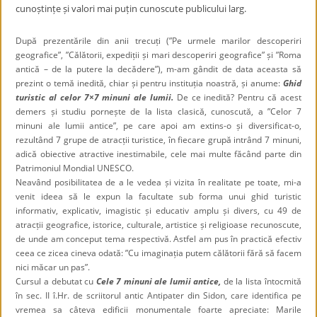
cunoștințe și valori mai puțin cunoscute publicului larg.
După prezentările din anii trecuți (”Pe urmele marilor descoperiri
geografice”, ”Călătorii, expediții și mari descoperiri geografice” și ”Roma
antică – de la putere la decădere”), m-am gândit de data aceasta să
prezint o temă inedită, chiar și pentru instituția noastră, și anume:
Ghid
turistic al celor 7×7 minuni ale lumii.
De ce inedită? Pentru că acest
demers și studiu pornește de la lista clasică, cunoscută, a ”Celor 7
minuni ale lumii antice”, pe care apoi am extins-o și diversificat-o,
rezultând 7 grupe de atracții turistice, în fiecare grupă intrând 7 minuni,
adică obiective atractive inestimabile, cele mai multe făcând parte din
Patrimoniul Mondial UNESCO.
Neavând posibilitatea de a le vedea și vizita în realitate pe toate, mi-a
venit ideea să le expun la facultate sub forma unui ghid turistic
informativ, explicativ, imagistic și educativ amplu și divers, cu 49 de
atracții geografice, istorice, culturale, artistice și religioase recunoscute,
de unde am conceput tema respectivă. Astfel am pus în practică efectiv
ceea ce zicea cineva odată: ”Cu imaginația putem călătorii fără să facem
nici măcar un pas”.
Cursul a debutat cu
Cele 7 minuni ale lumii antice,
de la lista întocmită
în sec. II î.Hr. de scriitorul antic Antipater din Sidon, care identifica pe
vremea sa câteva edificii monumentale foarte apreciate: Marile