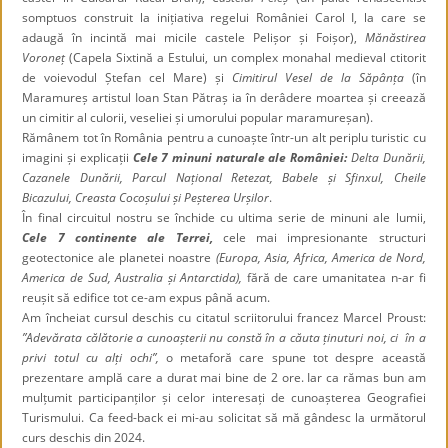
somptuos construit la inițiativa regelui României Carol I, la care se
adaugă în incintă mai micile castele Pelișor și Foișor),
Mănăstirea
Voroneț
(Capela Sixtină a Estului, un complex monahal medieval ctitorit
de voievodul Ștefan cel Mare) și
Cimitirul Vesel de la Săpânța
(în
Maramureș artistul Ioan Stan Pătraș ia în derâdere moartea și creează
un cimitir al culorii, veseliei și umorului popular maramureșan).
Rămânem tot în România pentru a cunoaște într-un alt periplu turistic cu
imagini și explicații
Cele 7 minuni naturale ale României:
Delta Dunării,
Cazanele Dunării, Parcul Național Retezat, Babele și Sfinxul, Cheile
Bicazului, Creasta Cocoșului și Peșterea Urșilor
.
În final circuitul nostru se închide cu ultima serie de minuni ale lumii,
Cele 7 continente ale Terrei,
cele mai impresionante structuri
geotectonice ale planetei noastre
(Europa, Asia, Africa, America de Nord,
America de Sud, Australia și Antarctida),
fără de care umanitatea n-ar fi
reușit să edifice tot ce-am expus până acum.
Am încheiat cursul deschis cu citatul scriitorului francez Marcel Proust:
”Adevărata călătorie a cunoașterii nu constă în a căuta ținuturi noi, ci în a
privi totul cu alți ochi”,
o metaforă care spune tot despre această
prezentare amplă care a durat mai bine de 2 ore. Iar ca rămas bun am
mulțumit participanților și celor interesați de cunoașterea Geografiei
Turismului. Ca feed-back ei mi-au solicitat să mă gândesc la următorul
curs deschis din 2024.