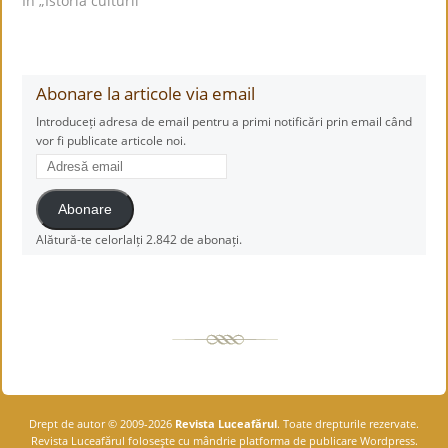
În „Istoria culturii”
Abonare la articole via email
Introduceți adresa de email pentru a primi notificări prin email când
vor fi publicate articole noi.
Adresă
email
Abonare
Alătură-te celorlalți 2.842 de abonați.
Drept de autor © 2009-2026
Revista Luceafărul
. Toate drepturile rezervate.
Revista Luceafărul foloseşte cu mândrie platforma de publicare Wordpress.