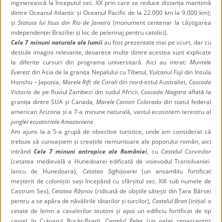
inginerească la începutul sec. XX prin care se reduce distanța maritimă
dintre Oceanul Atlantic și Oceanul Pacific de la 22.000 km la 9.000 km);
și
Statuia lui Iisus din Rio de Janeiro
(monument centenar la câștigarea
independenței Braziliei și loc de pelerinaj pentru catolici).
Cele 7 minuni naturale ale lumii
au fost prezentate mai pe scurt, dar cu
destule imagini relevante, deoarece multe dintre acestea sunt explicate
la diferite cursuri din programa universitară. Aici au intrat:
Muntele
Everest
din Asia de la granița Nepalului cu Tibetul,
Vulcanul Fuji
din Insula
Honshu – Japonia,
Marele Rift de Corali
din nord-estul Australiei,
Cascada
Victoria
de pe fluviul Zambezi din sudul Africii,
Cascada Niagara
aflată la
granița dintre SUA și Canada,
Marele Canion Colorado
din statul federal
american Arizona și a 7-a minune naturală, vastul ecosistem terestru al
junglei ecuatoriale Amazoniene
.
Am ajuns la a 5-a grupă de obiective turistice, unde am considerat că
trebuie să cunoaștem și creațiile nemuritoare ale poporului român, aici
intrând
Cele 7 minuni antropice ale României
, cu
Castelul Corvinilor
(cetatea medievală a Hunedoarei edificată de voievodul Transilvaniei
Iancu de Hunedoara),
Cetatea Sighișoarei
(un ansamblu fortificat
meșterit de coloniștii sași începând cu sfârșitul sec. XIII sub numele de
Castrum Sex),
Cetatea Râșnov
(ridicată de obștile sătești din Țara Bârsei
pentru a se apăra de năvălirile tătarilor și turcilor),
Castelul Bran
(inițial o
cetate de lemn a cavalerilor teutoni și apoi un edificiu fortificat de tip
castel în Culoarul Rucăr-Bran),
Castelul Peleș
(un palat renascentist