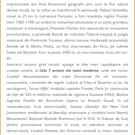
impresionant aici fiind fenomenul geografic prin care la flux stânca
devine insulă, iar la reflux se transformă în peninsulă;
Palatul Versailles,
situat la 25 km în sud-vestul Parisului, a fost reședința regilor Franței
între 1682-1789, un simbol al monarhiei absolutiste și un palat grandios,
somptuos și extravagant;
Piramida Chichen Itza
reprezintă un monument
precolumbian, o piramidă făurită de civilizația Toltecă-mayașă în jungla
mexicană din Peninsula Yucatan; ultima minune medievală prezentată,
Ruinele de la Machu Picchu,
un fost oraș-templu din Peru, pe culmile
înalte ale Munților Anzi, la peste 2400 m, un vast sanctuar incaș din sec.
XV.
Itinerarul acestui ghid turistic ajunge la alte mari capodopere ale
creației umane, la
Cele 7 minuni ale lumii moderne,
unde am inclus:
Castelul Neuschwanstein
din sudul Germaniei (în stil romantic-
renascentist, comandat de regele Ludovic al II-lea al Bavariei ca loc de
reculegere),
Turnul Eiffel,
simbolul capitalei Franței, Paris (o construcție
de oțel de 324 m înălțime realizată de inginerul Gustave Eiffel),
Basilica
Sagrada Familia
din Barcelona (opera lui Antonio Gaudi, în stil
neomodernist, încă neterminată);
Statuia Libertății
din New York
(monument emblematic al libertății americane și simbolul lumii libere);
Monumentul Național Muntele Rushmore
(tot în SUA, în Dakote de Sud,
pentru promovarea turismului în zonă, un adevărat sanctuar al
democrației);
Canalul Panama
din America centrală (o mare realizare