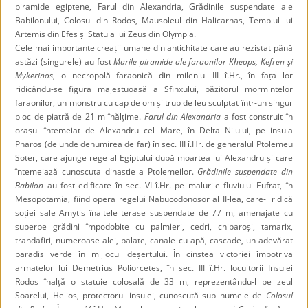
piramide egiptene, Farul din Alexandria, Grădinile suspendate ale
Babilonului, Colosul din Rodos, Mausoleul din Halicarnas, Templul lui
Artemis din Efes și Statuia lui Zeus din Olympia.
Cele mai importante creații umane din antichitate care au rezistat până
astăzi (singurele) au fost
Marile piramide ale faraonilor Kheops, Kefren și
Mykerinos
, o necropolă faraonică din mileniul III î.Hr., în fața lor
ridicându-se figura majestuoasă a Sfinxului, păzitorul mormintelor
faraonilor, un monstru cu cap de om și trup de leu sculptat într-un singur
bloc de piatră de 21 m înălțime.
Farul din Alexandria
a fost construit în
orașul întemeiat de Alexandru cel Mare, în Delta Nilului, pe insula
Pharos (de unde denumirea de far) în sec. III î.Hr. de generalul Ptolemeu
Soter, care ajunge rege al Egiptului după moartea lui Alexandru și care
întemeiază cunoscuta dinastie a Ptolemeilor.
Grădinile suspendate din
Babilon
au fost edificate în sec. VI î.Hr. pe malurile fluviului Eufrat, în
Mesopotamia, fiind opera regelui Nabucodonosor al II-lea, care-i ridică
soției sale Amytis înaltele terase suspendate de 77 m, amenajate cu
superbe grădini împodobite cu palmieri, cedri, chiparoși, tamarix,
trandafiri, numeroase alei, palate, canale cu apă, cascade, un adevărat
paradis verde în mijlocul deșertului. În cinstea victoriei împotriva
armatelor lui Demetrius Poliorcetes, în sec. III î.Hr. locuitorii Insulei
Rodos înalță o statuie colosală de 33 m, reprezentându-l pe zeul
Soarelui, Helios, protectorul insulei, cunoscută sub numele de
Colosul