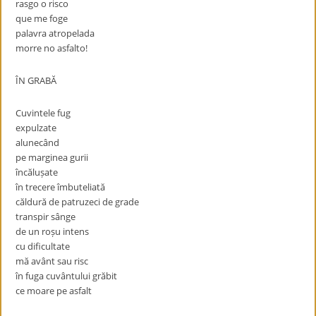
rasgo o risco
que me foge
palavra atropelada
morre no asfalto!
ÎN GRABĂ
Cuvintele fug
expulzate
alunecând
pe marginea gurii
încălușate
în trecere îmbuteliată
căldură de patruzeci de grade
transpir sânge
de un roșu intens
cu dificultate
mă avânt sau risc
în fuga cuvântului grăbit
ce moare pe asfalt