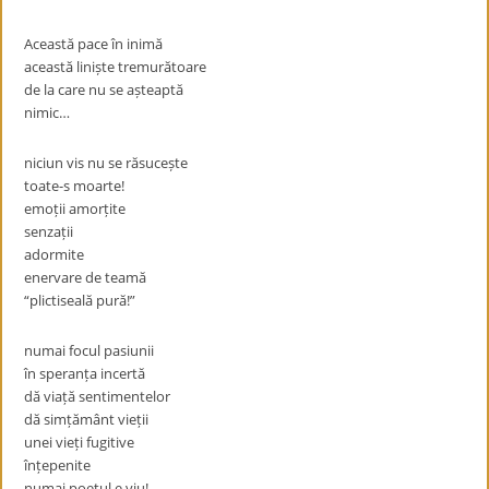
Această pace în inimă
această liniște tremurătoare
de la care nu se așteaptă
nimic…
niciun vis nu se răsucește
toate-s moarte!
emoții amorțite
senzații
adormite
enervare de teamă
“plictiseală pură!”
numai focul pasiunii
în speranța incertă
dă viață sentimentelor
dă simțământ vieții
unei vieți fugitive
înțepenite
numai poetul e viu!