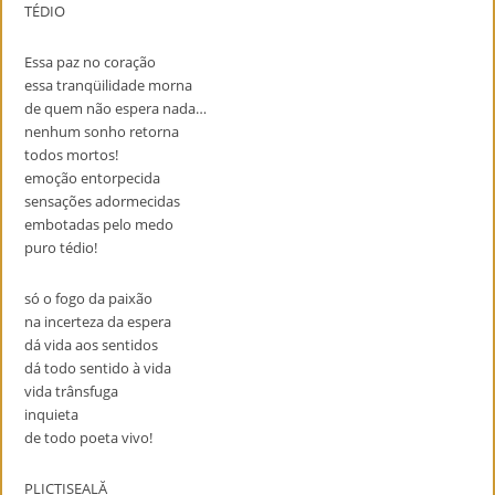
TÉDIO
Essa paz no coração
essa tranqüilidade morna
de quem não espera nada…
nenhum sonho retorna
todos mortos!
emoção entorpecida
sensações adormecidas
embotadas pelo medo
puro tédio!
só o fogo da paixão
na incerteza da espera
dá vida aos sentidos
dá todo sentido à vida
vida trânsfuga
inquieta
de todo poeta vivo!
PLICTISEALĂ