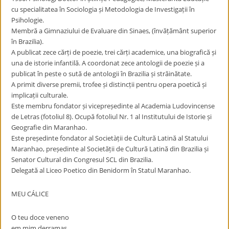
cu specialitatea în Sociologia și Metodologia de Investigații în
Psihologie.
Membră a Gimnaziului de Evaluare din Sinaes, (învățământ superior
în Brazilia).
A publicat zece cărți de poezie, trei cărți academice, una biografică și
una de istorie infantilă. A coordonat zece antologii de poezie și a
publicat în peste o sută de antologii în Brazilia și străinătate.
A primit diverse premii, trofee și distincții pentru opera poetică și
implicații culturale.
Este membru fondator și vicepreședinte al Academia Ludovincense
de Letras (fotoliul 8). Ocupă fotoliul Nr. 1 al Institutului de Istorie și
Geografie din Maranhao.
Este președinte fondator al Societàții de Cultură Latină al Statului
Maranhao, președinte al Societății de Cultură Latină din Brazilia și
Senator Cultural din Congresul SCL din Brazilia.
Delegată al Liceo Poetico din Benidorm în Statul Maranhao.
MEU CÁLICE
O teu doce veneno
em mim derramas