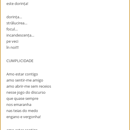
este dorința!
dorința…
strălucirea…
focul…
incandescența…
pe veci
în noi!!!
CUMPLICIDADE
Amo estar contigo
amo sentir-me amigo
amo abrir-me sem receios
nesse jogo do discurso
que quase sempre
nos emaranha
nas teias do medo
engano e vergonha!