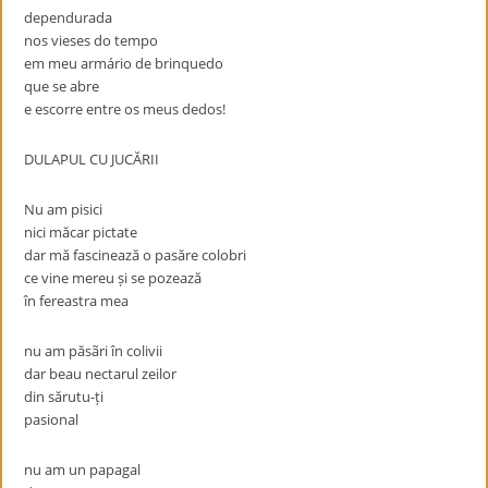
dependurada
nos vieses do tempo
em meu armário de brinquedo
que se abre
e escorre entre os meus dedos!
DULAPUL CU JUCĂRII
Nu am pisici
nici măcar pictate
dar mă fascinează o pasăre colobri
ce vine mereu și se pozează
în fereastra mea
nu am păsãri în colivii
dar beau nectarul zeilor
din sărutu-ți
pasional
nu am un papagal