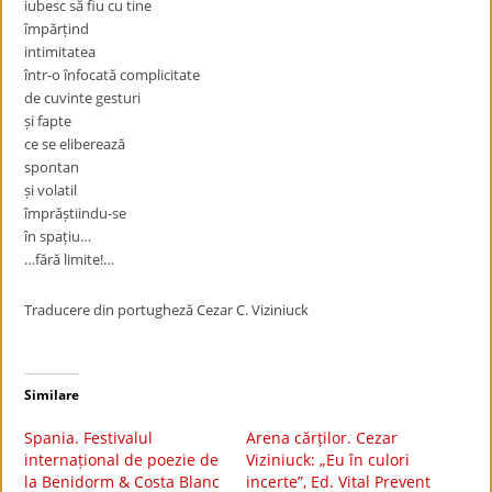
iubesc să fiu cu tine
împărțind
intimitatea
într-o înfocată complicitate
de cuvinte gesturi
și fapte
ce se eliberează
spontan
și volatil
împrăștiindu-se
în spațiu…
…fără limite!…
Traducere din portugheză Cezar C. Viziniuck
Similare
Spania. Festivalul
Arena cărților. Cezar
internațional de poezie de
Viziniuck: „Eu în culori
la Benidorm & Costa Blanc
incerte”, Ed. Vital Prevent