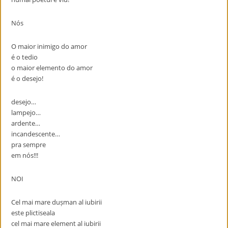
Nós
O maior inimigo do amor
é o tedio
o maior elemento do amor
é o desejo!
desejo…
lampejo…
ardente…
incandescente…
pra sempre
em nós!!!
NOI
Cel mai mare dușman al iubirii
este plictiseala
cel mai mare element al iubirii