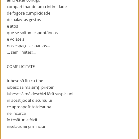
amo estar contigo
compartilhando uma intimidade
de fogosa cumplicidade
de palavras gestos
e atos
que se soltam espontâneos
e voláteis
nos espaços esparsos…
… sem limites!…
COMPLICITATE
Iubesc să fiu cu tine
iubesc să mă simți prieten
iubesc să mă deschizi fără suspiciuni
în acest joc al discursului
ce aproape întotdeauna
ne încurcă
în țesăturile fricii
înșelăciunii și minciunii!