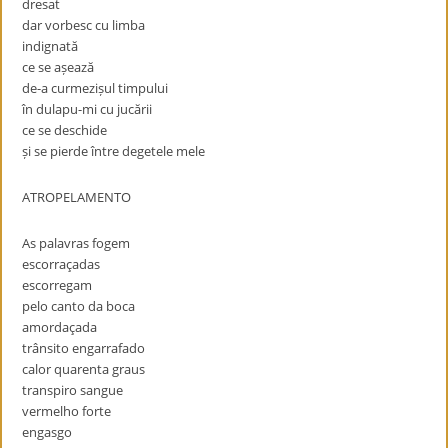
dresat
dar vorbesc cu limba
indignată
ce se așează
de-a curmezișul timpului
în dulapu-mi cu jucării
ce se deschide
și se pierde între degetele mele
ATROPELAMENTO
As palavras fogem
escorraçadas
escorregam
pelo canto da boca
amordaçada
trânsito engarrafado
calor quarenta graus
transpiro sangue
vermelho forte
engasgo