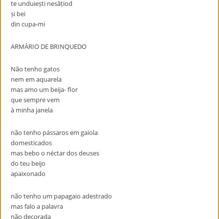
te unduiești nesățiod
și bei
din cupa-mi
ARMÁRIO DE BRINQUEDO
Não tenho gatos
nem em aquarela
mas amo um beija- flor
que sempre vem
à minha janela
não tenho pássaros em gaiola
domesticados
mas bebo o néctar dos deuses
do teu beijo
apaixonado
não tenho um papagaio adestrado
mas falo a palavra
não decorada