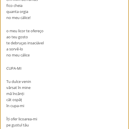
fico cheia
quanta orgia
no meu cálice!
o meu licor te ofereço
ao teu gosto
te debruças insaciável
a sorvê-lo
no meu cálice
CUPA-MI
Tu dulce venin
vărsat în mine
mă încânți
cât ospăț
în cupa-mi
Îți ofer licoarea-mi
pe gustul tău