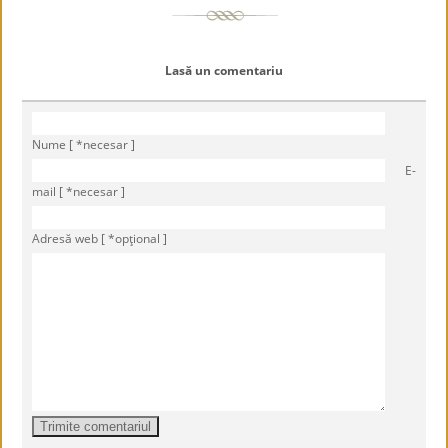
Lasă un comentariu
Nume [ *necesar ]
E-
mail [ *necesar ]
Adresă web [ *opţional ]