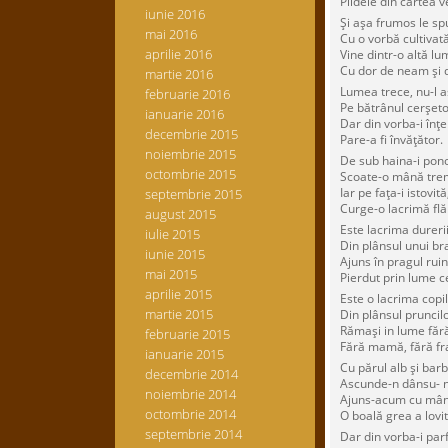
Pildele din cartea v
iunie 2016
Şi aşa frumos le sp
mai 2016
Cu o vorbă cultivată
aprilie 2016
Vine dintr-o altă lu
Cu dor de neam şi d
martie 2016
Lumea trece, nu-l a
februarie 2016
Pe bătrânul cerşeto
ianuarie 2016
Dar din vorba-i înţe
decembrie 2015
Pare-a fi învăţător.
noiembrie 2015
De sub haina-i pono
octombrie 2015
Scoate-o mână tre
Iar pe faţa-i istovită
septembrie 2015
Curge-o lacrimă fl
august 2015
Este lacrima durerii
iulie 2015
Din plânsul unui br
iunie 2015
Ajuns în pragul ruină
mai 2015
Pierdut prin lume c
aprilie 2015
Este o lacrima copil
martie 2015
Din plânsul pruncilor
Rămaşi in lume fără
februarie 2015
Fără mamă, fără fra
ianuarie 2015
Cu părul alb şi barb
decembrie 2014
Ascunde-n dânsu- 
noiembrie 2014
Ajuns-acum cu mân
octombrie 2014
O boală grea a lovi
septembrie 2014
Dar din vorba-i par