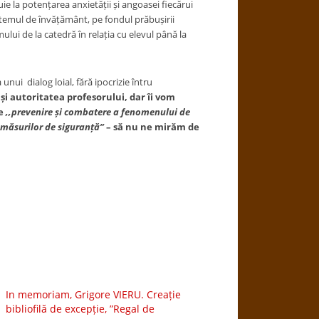
ie la potențarea anxietății și angoasei fiecărui
stemul de învățământ, pe fondul prăbușirii
ului de la catedră în relația cu elevul până la
unui dialog loial, fără ipocrizie întru
i autoritatea profesorului, dar îi vom
de
,,prevenire și combatere a fenomenului de
 măsurilor de siguranță”
– să nu ne mirăm de
In memoriam, Grigore VIERU. Creație
bibliofilă de excepție, ”Regal de