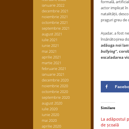
formală, artifici
ianuarie 2022
actor implicat î
decembrie 2021
natalității, des
noiembrie 2021
praguri greu de d
octombrie 2021
septembrie 2021
Așadar, a fost ne
august 2021
însănătoșirea d
iulie 2021
adăuga noi lan
iunie 2021
mai 2021
bullying”
, coro
aprilie 2021
escaladarea vio
martie 2021
februarie 2021
ianuarie 2021
decembrie 2020
noiembrie 2020
Faceb
octombrie 2020
septembrie 2020
august 2020
Similare
iulie 2020
iunie 2020
La adăpostul p
mai 2020
de școală
aprilie 2020