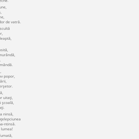
eche.
une,
,
me,
or de vatră.
scultă
r,
leaptă,
sită,
murândă,
,
ămândă.
,
av popor,
rii,
erşetor.
ă,
 uitaţi,
 şcoală,
ţi.
a ninsă,
nţelepciunea
a-ntinsă.
t lumea!
fumată,