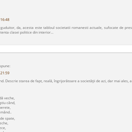
 16:48
zguduitor, da, acesta este tabloul societatii romanesti actuale, sufocate de pre
enta clasei politice din interior…
spune:
 21:59
nd. Descrie starea de fapt, reală, îngrijorătoare a societăţii de azi, dar mai ales, 
adă veche,
ştiu când,
perete,
lămând..
de spate,
eche,
ece,