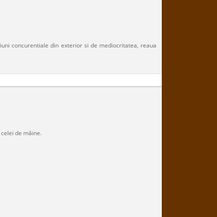
siuni concurentiale din exterior si de mediocritatea, reaua
a celei de mâine.