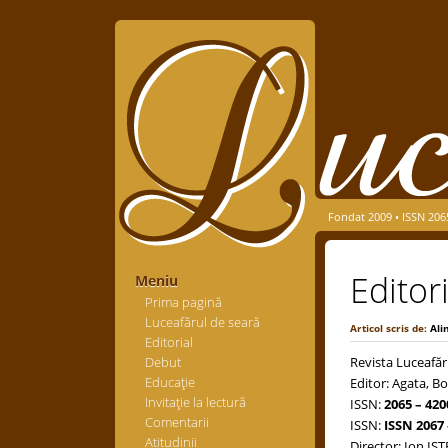
Fondat 2009 • ISSN 206
Editor
Meniu
Prima pagină
Luceafărul de seară
Articol scris de:
Ali
Editorial
Debut
Revista Luceafăr
Educaţie
Editor: Agata, Bo
Invitaţie la lectură
ISSN:
2065 – 420
Comentarii
ISSN:
ISSN 2067 
Atitudinii
Director: Ion IS