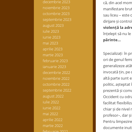
decembrie 2023
că, din acel mome
noiembrie 2023
manifestare bruta
octombrie 2023
sau liceu – este 
septembrie 2023
dirijare și contr
august 2023
violență la adr
iulie 2023
înțelept să nu le
iunie 2023
părinte…
mai 2023
aprilie 2023
Specializați în 
martie 2023
ori de genul femi
februarie 2023
generalizeze atât
ianuarie 2023
invocată țin, pe
decembrie 2022
altă parte sunt e
noiembrie 2022
octombrie 2022
politic, aștepta
septembrie 2022
prezentă și comun
august 2022
Occident cu odra
iulie 2022
facilitat flexibi
iunie 2022
chiar și de nive
mai 2022
profesor–, dar și
aprilie 2022
Pentru limpezirea
martie 2022
documente inutile
februarie 2022