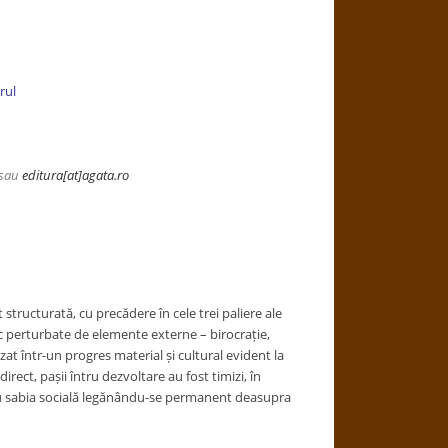
rul
sau
editura[at]agata.ro
 structurată, cu precădere în cele trei paliere ale
nc perturbate de elemente externe – birocrație,
zat într-un progres material și cultural evident la
ect, pașii întru dezvoltare au fost timizi, în
c cu sabia socială legănându-se permanent deasupra