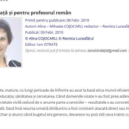
iață și pentru profesorul român
Primit pentru publicare: 08 Febr. 2019
Autori: Alina – Mihaela COJOCARU, redactor – Revista Luceafă
Publicat: 09 Febr. 2019
© Alina COJOCARU, © Revista Luceafărul
Editor: Ion ISTRATE
Opinii, recenzii pot fi trimise la adresa:
ionvistrate
[at]gmail.com
te, mature, cu lungi perioade de înflorire au avut la bază etica muncii eficient
: educația, sănătatea și cercetarea. Când domeniile vizate n-au fost prea adâ
ocietate civilă
sedusă
de o anume parte a
serviciilor
– rezultatele s-au concreti
ă. Dacă însă resursa umană dinlăuntru a fost constant atacată direct sau indir
 chiar și atunci când bugetul era generos, deoarece nu poți zidi ceva traini