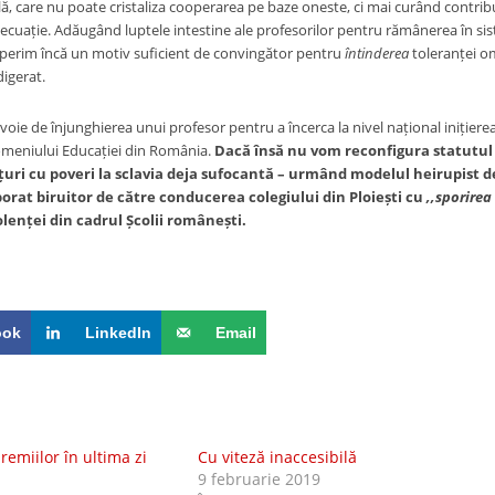
ală, care nu poate cristaliza cooperarea pe baze oneste, ci mai curând contribu
n ecuație. Adăugând luptele intestine ale profesorilor pentru rămânerea în si
coperim încă un motiv suficient de convingător pentru
întinderea
toleranței om
igerat.
voie de înjunghierea unui profesor pentru a încerca la nivel național inițierea 
omeniului Educației din România.
Dacă însă nu vom reconfigura statutul ș
țuri cu poveri la sclavia deja sufocantă – urmând modelul heirupist 
borat biruitor de către conducerea colegiului din Ploiești cu
,,sporirea
lenței din cadrul Școlii românești.
ook
LinkedIn
Email
remiilor în ultima zi
Cu viteză inaccesibilă
9 februarie 2019