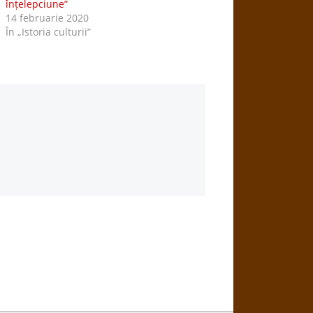
înțelepciune”
14 februarie 2020
În „Istoria culturii”