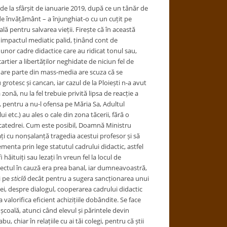
 de la sfârșit de ianuarie 2019, după ce un tânăr de
 de învățământ – a înjunghiat-o cu un cuțit pe
ă pentru salvarea vieții. Firește că în această
or impactul mediatic palid, ținând cont de
unor cadre didactice care au ridicat tonul sau,
cartier a libertăților neghidate de niciun fel de
mare parte din mass-media are scuza că se
grotesc și cancan, iar cazul de la Ploiești n-a avut
onă, nu la fel trebuie privită lipsa de reacție a
, pentru a nu-l ofensa pe Măria Sa, Adultul
lui etc.) au ales o cale din zona tăcerii, fără o
i catedrei. Cum este posibil, Doamnă Ministru
ți cu nonșalanță tragedia acestui profesor și să
ementa prin lege statutul cadrului didactic, astfel
 hăituiți sau lezați în vreun fel la locul de
ectul în cauză era prea banal, iar dumneavoastră,
i pe
sticlă
decât pentru a sugera sancționarea unui
i, despre dialogul, cooperarea cadrului didactic
valorifica eficient achizițiile dobândite. Se face
 școală, atunci când elevul și părintele devin
, chiar în relațiile cu ai tăi colegi, pentru că știi