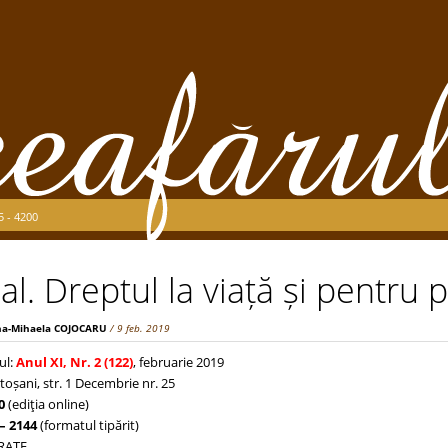
5 - 4200
ial. Dreptul la viață și pentru
na-Mihaela COJOCARU
/ 9 feb. 2019
ul:
Anul XI, Nr. 2 (122)
, februarie 2019
toșani, str. 1 Decembrie nr. 25
0
(ediţia online)
– 2144
(formatul tipărit)
TRATE