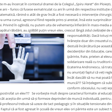
te m-au încercat în contextul dramei de la Colegiul
,,Spiru Haret”
din Ploiești,
e ani – furios că fusese exmatriculat cu ani în urmă din respectiva instituție
ematică, rănind-o atât de grav încât a fost necesară o intervenție chirurgical
i va urma cursul, agresorul fiind repede prins și arestat, însă este surprinzăt
i. Privind în oglindă, nu putem uita de vehemența înfierării în mass-media a 
capătul răbdării, au
zgâlțâit
puțin vreun elev, crescut lângă zidul
civilizației
de
responsabilități. Dacă totuși 
hrănește doar din creuzetul cu 
destulă încărcătură pe această z
decidenților din Educație, care
(părinte, frate, prieten al elevu
solidarizare reală cu truditori
Ecaterina Andronescu, să trata
nu anunțați faptul că veți regl
încât dascălii să nu mai poată fi
muncă?!? Să înțelegem că subi
conform obiceiului, nu veți ieș
apostrofat un elev?!?
Se vorbește mult despre caracterul formativ al educație
 încât aceștia din urmă să-și formeze deprinderi de muncă individuală, pentru a 
 că profesorul trebuie să uzeze de tact pedagogic și în situațiile tensionate din
. Faptul că ai fost agresat în școală de vreun elev ori părinte este un subiect tabu