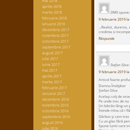
mai 2018
aprilie 2018
martie 2018
DMG
spune:
februarie 2018
9 februarie 2019 la
ianuarie 2018
…Realist, dureros, 
decembrie 2017
credinta si incompet
noiembrie 2017
Răspunde
octombrie 2017
septembrie 2017
august 2017
iulie 2017
iunie 2017
Stefan Silva
mai 2017
9 februarie 2019 la
aprilie 2017
Articol foarte profu
martie 2017
Domnu Învăţător
februarie 2017
Ştefan Silva
ianuarie 2017
Acelaşi colţ de str
decembrie 2016
Pe unde trec de nu 
noiembrie 2016
Un bătrân lâng-un 
Întinde mîna că-i f
octombrie 2016
septembrie 2016
Gârbov şi cam tras 
Cu un glas fără per
august 2016
Spune lumii care tr
iulie 2016