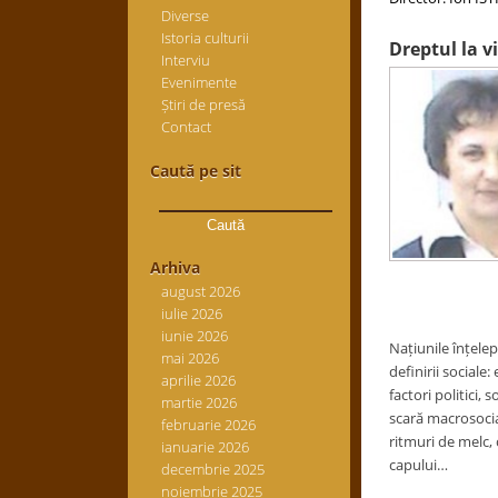
Diverse
Istoria culturii
Dreptul la v
Interviu
Evenimente
Știri de presă
Contact
Caută pe sit
Caută
după:
Arhiva
august 2026
iulie 2026
iunie 2026
Națiunile înțelep
mai 2026
definirii sociale
aprilie 2026
factori politici, s
martie 2026
scară macrosocial
februarie 2026
ritmuri de melc,
ianuarie 2026
capului…
decembrie 2025
noiembrie 2025