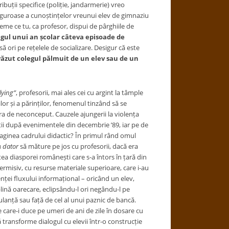
ribuții specifice (poliție, jandarmerie) vreo
i riguroase a cunoștințelor vreunui elev de gimnaziu
eme ce tu, ca profesor, dispui de pârghiile de
ungul unui an școlar câteva episoade de
ă ori pe rețelele de socializare. Desigur că este
 văzut colegul pălmuit de un elev sau de un
lying”
, profesorii, mai ales cei cu argint la tâmple
ilor și a părinților, fenomenul tinzând să se
 era de neconceput. Cauzele ajungerii la violența
ții după evenimentele din decembrie ’89, iar pe de
imaginea cadrului didactic? În primul rând omul
u
dator
să măture pe jos cu profesorii, dacă era
ea diasporei românești care s-a întors în țară din
rmisiv, cu resurse materiale superioare, care i-au
enței fluxului informațional – oricând un elev,
lină oarecare, eclipsându-l ori negându-l pe
lanță sau față de cel al unui paznic de bancă.
 care-i duce pe umeri de ani de zile în dosare cu
 transforme dialogul cu elevii într-o construcție