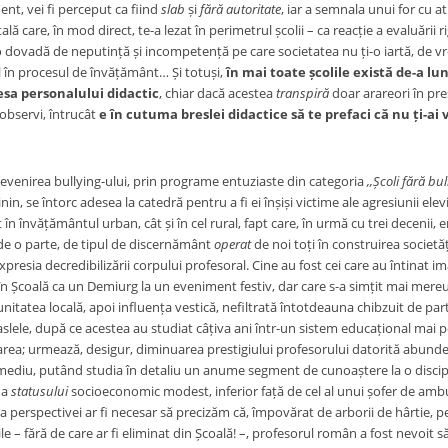
nt, vei fi perceput ca fiind
slab
și
fără autoritate
, iar a semnala unui for cu at
lă care, în mod direct, te-a lezat în perimetrul școlii – ca reacție a evaluări
o dovadă de neputință și incompetență pe care societatea nu ți-o iartă, de vr
ol în procesul de învățământ… Și totuși,
în mai toate școlile există de-a l
esa personalului didactic
, chiar dacă acestea
transpiră
doar arareori în pres
 observi, întrucât
e în cutuma breslei didactice să te prefaci că nu ți-ai
prevenirea bullying-ului, prin programe entuziaste din categoria
,,Școli fără bul
nin, se întorc adesea la catedră pentru a fi ei înșiși victime ale agresiunii elev
 în învățământul urban, cât și în cel rural, fapt care, în urmă cu trei decenii,
 de o parte, de tipul de discernământ
operat
de noi toți în construirea societă
xpresia decredibilizării corpului profesoral. Cine au fost cei care au întinat 
t în Școală ca un Demiurg la un eveniment festiv, dar care s-a simțit mai mere
itatea locală, apoi influența vestică, nefiltrată întotdeauna chibzuit de part
slele, după ce acestea au studiat câțiva ani într-un sistem educațional mai pe
lizarea; urmează, desigur, diminuarea prestigiului profesorului datorită abund
l mediu, putând studia în detaliu un anume segment de cunoaștere la o discip
 a
statusului
socioeconomic modest, inferior față de cel al unui șofer de ambu
 perspectivei ar fi necesar să precizăm că, împovărat de arborii de hârtie, pe
 – fără de care ar fi eliminat din Școală! –, profesorul român a fost nevoit să