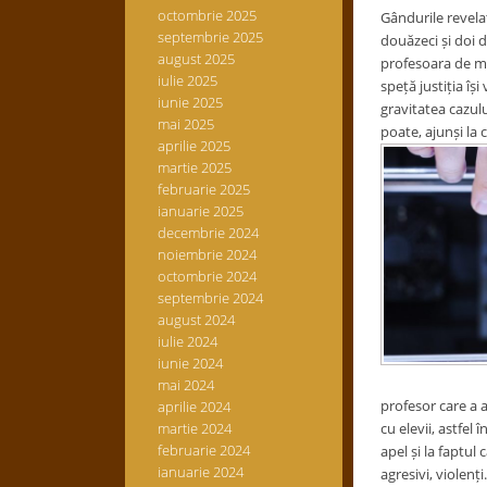
octombrie 2025
Gândurile revela
septembrie 2025
douăzeci și doi d
august 2025
profesoara de mat
iulie 2025
speță justiția îș
iunie 2025
gravitatea cazulu
mai 2025
poate, ajunși la 
aprilie 2025
martie 2025
februarie 2025
ianuarie 2025
decembrie 2024
noiembrie 2024
octombrie 2024
septembrie 2024
august 2024
iulie 2024
iunie 2024
mai 2024
profesor care a 
aprilie 2024
martie 2024
cu elevii, astfel
februarie 2024
apel și la faptul
ianuarie 2024
agresivi, violenți