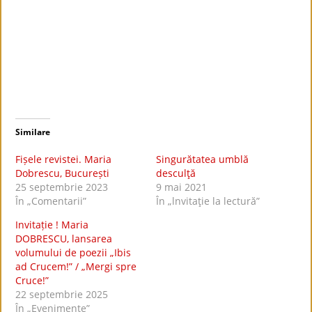
Similare
Fișele revistei. Maria
Singurătatea umblă
Dobrescu, București
desculţă
25 septembrie 2023
9 mai 2021
În „Comentarii”
În „lnvitaţie la lectură”
Invitație ! Maria
DOBRESCU, lansarea
volumului de poezii „Ibis
ad Crucem!” / „Mergi spre
Cruce!”
22 septembrie 2025
În „Evenimente”