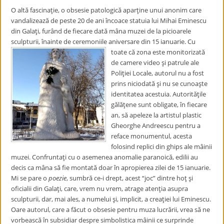
O altă fascinaţie, o obsesie patologică aparţine unui anonim care
vandalizează de peste 20 de ani încoace statuia lui Mihai Eminescu
din Galaţi, furând de fiecare dată mâna muzei de la picioarele
sculpturii, înainte de ceremoniile aniversare din 15 ianuarie. Cu
toate că
zona este monitorizată
de camere video şi patrule ale
Poliţiei Locale, autorul nu a fost
prins niciodată şi nu se cunoaşte
identitatea acestuia. Autorităţile
gălăţene sunt obligate, în fiecare
an, să apeleze la artistul plastic
Gheorghe Andreescu pentru a
reface monumentul, acesta
folosind replici din ghips ale mâinii
muzei. Confruntaţi cu o asemenea anomalie paranoică, edilii au
decis ca mâna să fie montată doar în apropierea zilei de 15 ianuarie.
Mi se pare o
poezie
, sumbră ce-i drept, acest “joc” dintre hoţ şi
oficialii din Galaţi, care, vrem nu vrem, atrage atenţia asupra
sculpturii, dar, mai ales, a numelui şi, implicit, a creaţiei lui Eminescu.
Oare autorul, care a făcut o obsesie pentru muza lucrării, vrea să ne
vorbească în subsidiar despre simbolistica mâinii ce surprinde