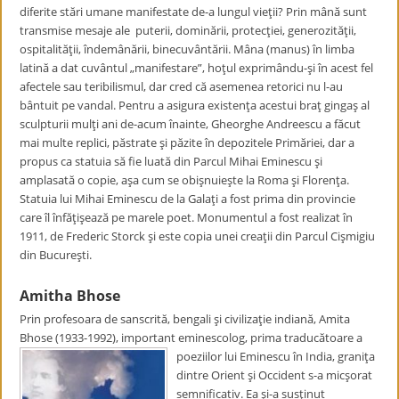
diferite stări umane manifestate de-a lungul vieţii? Prin mână sunt
transmise mesaje ale puterii, dominării, protecţiei, generozităţii,
ospitalităţii, îndemânării, binecuvântării. Mâna (manus) în limba
latină a dat cuvântul „manifestare”, hoţul exprimându-şi în acest fel
afectele sau teribilismul, dar cred că asemenea retorici nu l-au
bântuit pe vandal. Pentru a asigura existenţa acestui braţ gingaş al
sculpturii mulţi ani de-acum înainte, Gheorghe Andreescu a făcut
mai multe replici, păstrate şi păzite în depozitele Primăriei, dar a
propus ca statuia să fie luată din Parcul Mihai Eminescu şi
amplasată o copie, aşa cum se obişnuieşte la Roma şi Florenţa.
Statuia lui Mihai Eminescu de la Galaţi a fost prima din provincie
care îl înfăţişează pe marele poet. Monumentul a fost realizat în
1911, de Frederic Storck şi este copia unei creaţii din Parcul Cişmigiu
din Bucureşti.
Amitha Bhose
Prin profesoara de sanscrită, bengali şi civilizaţie indiană, Amita
Bhose (1933-1992), important eminescolog, prima traducătoare a
poeziilor lui Eminescu în India, graniţa
dintre Orient şi Occident s-a micşorat
semnificativ. Ea şi-a susţinut