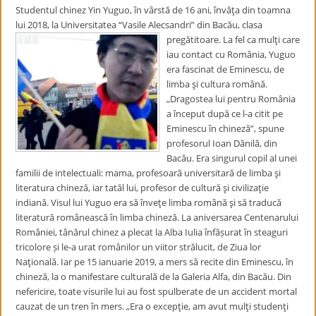
Studentul chinez Yin Yuguo, în vârstă de 16 ani, învăţa din toamna
lui 2018, la Universitatea “Vasile Alecsandri” din Bacău, clasa
pregătitoare. La fel ca mulţi care
iau contact cu România, Yuguo
era fascinat de Eminescu, de
limba şi cultura română.
„Dragostea lui pentru România
a început după ce l-a citit pe
Eminescu în chineză”, spune
profesorul Ioan Dănilă, din
Bacău. Era singurul copil al unei
familii de intelectuali: mama, profesoară universitară de limba şi
literatura chineză, iar tatăl lui, profesor de cultură şi civilizaţie
indiană. Visul lui Yuguo era să înveţe limba română şi să traducă
literatură românească în limba chineză. La aniversarea Centenarului
României, tânărul chinez a plecat la Alba Iulia înfășurat în steaguri
tricolore și le-a urat românilor un viitor strălucit, de Ziua lor
Naţională. Iar pe 15 ianuarie 2019, a mers să recite din Eminescu, în
chineză, la o manifestare culturală de la Galeria Alfa, din Bacău. Din
nefericire, toate visurile lui au fost spulberate de un accident mortal
cauzat de un tren în mers. „Era o excepţie, am avut mulţi studenţi