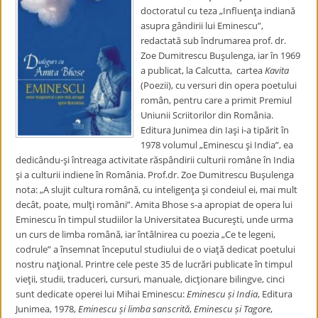
doctoratul cu teza „Influenţa indiană
asupra gândirii lui Eminescu”,
redactată sub îndrumarea prof. dr.
Zoe Dumitrescu Buşulenga, iar în 1969
a publicat, la Calcutta, cartea
Kavita
(Poezii), cu versuri din opera poetului
român, pentru care a primit Premiul
Uniunii Scriitorilor din România.
Editura Junimea din Iaşi i-a tipărit în
1978 volumul „Eminescu şi India”, ea
dedicându-şi întreaga activitate răspândirii culturii române în India
şi a culturii indiene în România. Prof.dr. Zoe Dumitrescu Buşulenga
nota: „A slujit cultura română, cu inteligenţa şi condeiul ei, mai mult
decât, poate, mulţi români”. Amita Bhose s-a apropiat de opera lui
Eminescu în timpul studiilor la Universitatea Bucureşti, unde urma
un curs de limba română, iar întâlnirea cu poezia „Ce te legeni,
codrule” a însemnat începutul studiului de o viaţă dedicat poetului
nostru naţional. Printre cele peste 35 de lucrări publicate în timpul
vieţii, studii, traduceri, cursuri, manuale, dicţionare bilingve, cinci
sunt dedicate operei lui Mihai Eminescu:
Eminescu și India
, Editura
Junimea, 1978,
Eminescu și limba sanscrită
,
Eminescu și Tagore
,