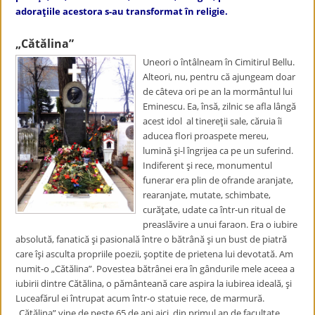
adoraţiile acestora s-au transformat în religie.
„Cătălina”
Uneori o întâlneam în Cimitirul Bellu.
Alteori, nu, pentru că ajungeam doar
de câteva ori pe an la mormântul lui
Eminescu. Ea, însă, zilnic se afla lângă
acest idol al tinereţii sale, căruia îi
aducea flori proaspete mereu,
lumină şi-l îngrijea ca pe un suferind.
Indiferent şi rece, monumentul
funerar era plin de ofrande aranjate,
rearanjate, mutate, schimbate,
curăţate, udate ca într-un ritual de
preaslăvire a unui faraon. Era o iubire
absolută, fanatică şi pasională între o bătrână şi un bust de piatră
care îşi asculta propriile poezii, şoptite de prietena lui devotată. Am
numit-o „Cătălina”. Povestea bătrânei era în gândurile mele aceea a
iubirii dintre Cătălina, o pământeană care aspira la iubirea ideală, şi
Luceafărul ei întrupat acum într-o statuie rece, de marmură.
„Cătălina” vine de peste 65 de ani aici, din primul an de facultate