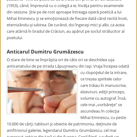
(1953), când, împreună cu o colegă a ei, învăţa pentru examenele
din sesiune. Ştie pe de rost aproape întreaga operă poetică a lui
Mihai Eminescu şi se emoţionează de fiecare dată când recită încet,
eternizându-şi iubirea. De curând, doi îngeraşi mici şi albi, ca aceia
care atârnă în bradul de Crăciun, au apărut pe soclul strălucitor al
poetului.
Anticarul Dumitru Grumăzescu
O stare de bine se împrăştia ori de câte ori se deschidea uşa
anticariatului de pe strada Lăpuşneanu din Iaşi. Vraja începea odată
cu
clopoţelul de la intrare,
ce trezea spiritele celor
care trăiau în manuscrise,
elzeviruri, ediţii princeps,
volume cu autograf. Însă,
cele mai „vorbăreţe” se
ascundeau în colecţia
Mihai Eminescu, cu peste
10.000 de cărţi, tablouri şi obiecte de patrimoniu, deţinute de
amfitrionul galeriei, legendarul Dumitru Grumăzescu, cel mai
cunoscut anticar din ţară şi din Europa. Copil fiind, a suferit un