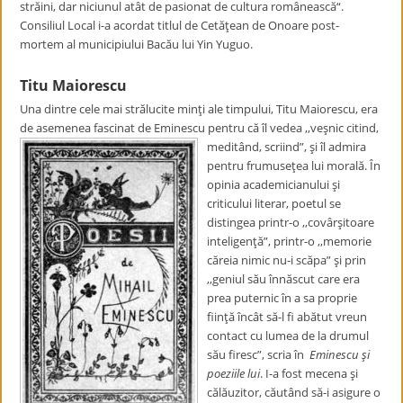
străini, dar niciunul atât de pasionat de cultura românească“.
Consiliul Local i-a acordat titlul de Cetăţean de Onoare post-
mortem al municipiului Bacău lui Yin Yuguo.
Titu Maiorescu
Una dintre cele mai strălucite minţi ale timpului, Titu Maiorescu, era
de asemenea fascinat de Eminescu pentru că îl vedea ,,veşnic
citind,
meditând, scriind”, şi îl admira
pentru frumuseţea lui morală. În
opinia academicianului şi
criticului literar, poetul se
distingea printr-o ,,covârşitoare
inteligenţă”, printr-o ,,memorie
căreia nimic nu-i scăpa” şi prin
,,geniul său înnăscut care era
prea puternic în a sa proprie
fiinţă încât să-l fi abătut vreun
contact cu lumea de la drumul
său firesc”, scria în
Eminescu şi
poeziile lui
. I-a fost mecena şi
călăuzitor, căutând să-i asigure o