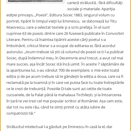
carieră strălucită , fără dificultăţi
sociale şi materiale. Apariţia
ediţiei princeps, „Poesii”, Editura Socec 1883, singurul volum cu
portret, tipărit în timpul vieţii lui Eminescu, se datorează lui Titu
Maiorescu, care a selectat textele şi a scris prefaţa. În el sunt
cuprinse 63 de poezii, dintre care 26 fuseseră publicate în Convorbiri
Literare. Pentru că înaintea tipăririi acestei cărţi poetul s-a
îmbolnăvit, criticul literar s-a ocupat de editarea ei, fără acordul
autorului. „Acum trebuie să știi că volumul de poezii ce ți l-a publicat
Socec, după îndemnul meu, în Decemvrie anul trecut, a avut cel mai
mare succes, așa încât Socec stă încă uimit. În aceste 7 săptămâni de
la aparițiunea lui, s-au vândut 700 de exemplare; o mie este toată
ediția și de pe acum trebuie să te gândești la ediția a doua, care va fi
reclamată pe la toamnă și în care vei putea face tu toate îndreptările
ce le crezi de trebuință. Poeziile D-tale sunt azi cetite de toate
cucoanele, de la Palat până la mahalaua Tirchilești, și la întoarcerea
în țară te vei trezi cel mai popular scriitor al României. Așa cam este,
dar tot nu este rău, când te simți primit cu atâta iubire de
compatrioții tăi.”
Strălucitul intelectual l-a găzduit pe Eminescu în casă la el, dar