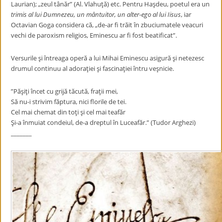
Laurian); „zeul tânăr” (Al. Vlahuţă) etc. Pentru Haşdeu, poetul era un
trimis al lui Dumnezeu, un mântuitor, un alter-ego al lui Iisus
, iar
Octavian Goga considera că, „de-ar fi trăit în zbuciumatele veacuri
vechi de paroxism religios, Eminescu ar fi fost beatificat”.
Versurile şi întreaga operă a lui Mihai Eminescu asigură şi netezesc
drumul continuu al adoraţiei şi fascinaţiei întru veşnicie.
”Păşiţi încet cu grijă tăcută, fraţii mei,
Să nu-i strivim făptura, nici florile de tei.
Cel mai chemat din toţi şi cel mai teafăr
Şi-a înmuiat condeiul, de-a dreptul în Luceafăr.” (Tudor Arghezi)
_______