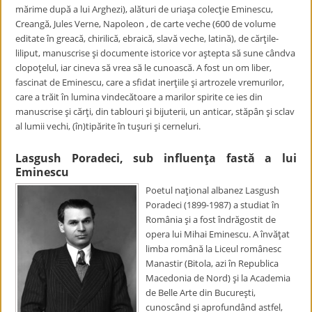
mărime după a lui Arghezi), alături de uriaşa colecţie Eminescu,
Creangă, Jules Verne, Napoleon , de carte veche (600 de volume
editate în greacă, chirilică, ebraică, slavă veche, latină), de cărţile-
liliput, manuscrise şi documente istorice vor aştepta să sune cândva
clopoţelul, iar cineva să vrea să le cunoască. A fost un om liber,
fascinat de Eminescu, care a sfidat inerţiile şi artrozele vremurilor,
care a trăit în lumina vindecătoare a marilor spirite ce ies din
manuscrise şi cărţi, din tablouri şi bijuterii, un anticar, stăpân şi sclav
al lumii vechi, (în)tipărite în tuşuri şi cerneluri.
Lasgush Poradeci, sub influenţa fastă a lui
Eminescu
Poetul naţional albanez Lasgush
Poradeci (1899-1987) a studiat în
România şi a fost îndrăgostit de
opera lui Mihai Eminescu. A învăţat
limba română la Liceul românesc
Manastir (Bitola, azi în Republica
Macedonia de Nord) şi la Academia
de Belle Arte din Bucureşti,
cunoscând şi aprofundând astfel,