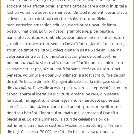
accident ce i-a afectat ochii, iar prima carte pe care a citit-o în spital a
fost un volum de poezii de Eminescu. Din acel moment, destinul său
a devenit una cu destinul colecţiilor sale, al tuturor filelor,
manuscriselor, scrisorilor, ediţiilor, creaţiilor ce ţineau de fiinţa
poetului naţional. Ediţii princeps, gramofoane, pipe, bijuterii,
bancnote vechi, poze, umbreluţe, evantaie, monede, statui, picturi
şi multe alte obiecte rare şedeau laolaltă într-o „familie” de culturi şi
stiluri, de timpuri şi istorii, colecţionate în peste 60 de ani. Cea mai
valoroasă dintre cărţi, o miniatură cât unghia de copil, conţine
poemul
Luceafărul
şi este atât de „mare” încât numai la microscop
se poate citi, iar paginile nu pot fi întoarse decât cu ajutorul unei
pensete. Volumul are doar 3×3 milimetri şi a fost scris cu fire de păr
de cal. Pe fiecare din cele 16 pagini ale sale se află câte şase strofe
din
Luceafărul
. Poveştile acestor piese valoroase reprezintă acum un
capitol aparte al literaturii şi culturii române, pe care, din păcate,
fanaticul, îndrăgostitul anticar ieşean nu le mai poate spune aşa
cum făcea altădată, înconjurat de studenţi, profesori, scriitori, de
tineri sau bătrâni. Clopoţelul nu mai sună, iar motanul Dodiţă a
plecat şi el. Colecţia Eminescu, alături de celelalte valori de
patrimoniu au rămas în custodia Muzeului Literaturii şi a Primăriei
din Iaşi. Cele peste 70.000 de cărţi din biblioteca sa (a doua ca