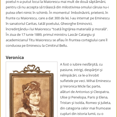
poetul n-a putut locui la Maiorescu mai mult de două săptămâni,
pentru că nu accepta să trăiască din milostivirea omului căruia nu-i
putea oferi nimic în schimb. În momentul îmbolnăvirii, prietenii, în
frunte cu Maiorescu, care a dat 300 de lei, l-au internat pe Eminescu
în sanatoriul Caritas, tatăl poetului, Gheorghe Eminovici,
încredinţându-i lui Maiorescu “toată îngrijirea materială şi morală”.
În ziua de 17 iunie 1889, primul ministru Lascăr Catargiu şi
academicianul Titu Maiorescu se aflau în fruntea cortegiului care îl
conducea pe Eminescu la Cimitirul Bellu.
Veronica
A fost o iubire nesfârşită, cu
pasiune, intrigi, despărţiri şi
reîmpăcări, ce le-a înrobit
sufletele pe veci. Mihai Eminescu
şi Veronica Micle fac parte,
alături de Antonius şi Cleopatra,
Ulise şi Penelopa, Paris şi Elena,
Tristan şi Isolda, Romeo şi Julieta,
din categoria celor mai frumoase
cupluri din istoria lumii, cu o