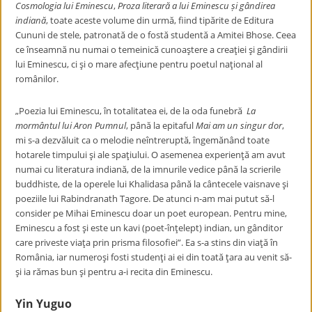
Cosmologia lui Eminescu
,
Proza literară a lui Eminescu și gândirea
indiană
, toate aceste volume din urmă, fiind tipărite de Editura
Cununi de stele, patronată de o fostă studentă a Amitei Bhose. Ceea
ce înseamnă nu numai o temeinică cunoaştere a creaţiei şi gândirii
lui Eminescu, ci şi o mare afecţiune pentru poetul naţional al
românilor.
„Poezia lui Eminescu, în totalitatea ei, de la oda funebră
La
mormântul lui Aron Pumnul
, până la epitaful
Mai am un singur dor
,
mi s-a dezvăluit ca o melodie neîntreruptă, îngemănând toate
hotarele timpului şi ale spaţiului. O asemenea experienţă am avut
numai cu literatura indiană, de la imnurile vedice până la scrierile
buddhiste, de la operele lui Khalidasa până la cântecele vaisnave şi
poeziile lui Rabindranath Tagore. De atunci n-am mai putut să-l
consider pe Mihai Eminescu doar un poet european. Pentru mine,
Eminescu a fost şi este un kavi (poet-înţelept) indian, un gânditor
care priveste viaţa prin prisma filosofiei”. Ea s-a stins din viaţă în
România, iar numeroşi fosti studenţi ai ei din toată ţara au venit să-
şi ia rămas bun şi pentru a-i recita din Eminescu.
Yin Yuguo