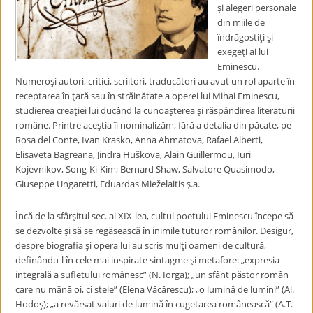
şi alegeri personale
din miile de
îndrăgostiţi şi
exegeţi ai lui
Eminescu.
Numeroşi autori, critici, scriitori, traducători au avut un rol aparte în
receptarea în ţară sau în străinătate a operei lui Mihai Eminescu,
studierea creaţiei lui ducând la cunoaşterea şi răspândirea literaturii
române. Printre aceştia îi nominalizăm, fără a detalia din păcate, pe
Rosa del Conte, Ivan Krasko, Anna Ahmatova, Rafael Alberti,
Elisaveta Bagreana, Jindra Huškova, Alain Guillermou, Iuri
Kojevnikov, Song-Ki-Kim; Bernard Shaw, Salvatore Quasimodo,
Giuseppe Ungaretti, Eduardas Mieželaitis ş.a.
Încă de la sfârşitul sec. al XIX-lea, cultul poetului Eminescu începe să
se dezvolte şi să se regăsească în inimile tuturor românilor. Desigur,
despre biografia şi opera lui au scris mulţi oameni de cultură,
definându-l în cele mai inspirate sintagme şi metafore: „expresia
integrală a sufletului românesc” (N. Iorga); „un sfânt păstor român
care nu mână oi, ci stele” (Elena Văcărescu); „o lumină de lumini” (Al.
Hodoş); „a revărsat valuri de lumină în cugetarea românească” (A.T.