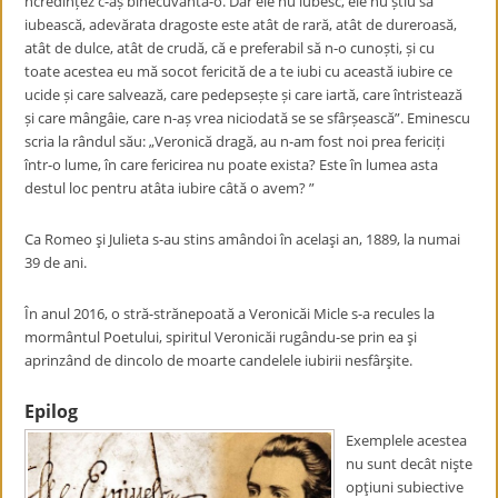
ncredințez c-aș binecuvânta-o. Dar ele nu iubesc, ele nu știu să
iubească, adevărata dragoste este atât de rară, atât de dureroasă,
atât de dulce, atât de crudă, că e preferabil să n-o cunoști, și cu
toate acestea eu mă socot fericită de a te iubi cu această iubire ce
ucide și care salvează, care pedepsește și care iartă, care întristează
și care mângâie, care n-aș vrea niciodată se se sfârșească”. Eminescu
scria la rândul său: „Veronică dragă, au n-am fost noi prea fericiți
într-o lume, în care fericirea nu poate exista? Este în lumea asta
destul loc pentru atâta iubire câtă o avem? ”
Ca Romeo şi Julieta s-au stins amândoi în acelaşi an, 1889, la numai
39 de ani.
În anul 2016, o stră-strănepoată a Veronicăi Micle s-a recules la
mormântul Poetului, spiritul Veronicăi rugându-se prin ea şi
aprinzând de dincolo de moarte candelele iubirii nesfârşite.
Epilog
Exemplele acestea
nu sunt decât nişte
opţiuni subiective