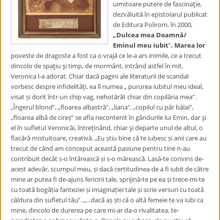
uimitoare putere de fascinaţie,
dezvăluită în epistolarul publicat
de Editura Polirom, în 2000,
„Dulcea mea Doamnă/
Eminul meu iubit
”
. Marea lor
poveste de dragoste a fost ca o vrajă ce le-a ars inimile, ce a trecut
dincolo de spaţiu şi timp, de mormânt, intrând astfel în mit.
Veronica l-a adorat. Chiar dacă pagini ale literaturii de scandal
vorbesc despre infidelităţi, ea îl numea „ pururea iubitul meu ideal,
visat și dorit într-un chip vag, nehotărât chiar din copilăria mea”.
„Îngerul blond”, „floarea albastră”, „liana”, „copilul cu păr bălai”,
„floarea albă de cireș” se afla necontenit în gândurile lui Emin, dar şi
el în sufletul Veronicăi, întreţinând, chiar şi departe unul de altul, o
flacără mistuitoare, creativă. „Eu știu bine că te iubesc și anii care au
trecut de când am conceput această pasiune pentru tine n-au
contribuit decât s-o întărească și s-o mărească. Lasă-te convins de-
acest adevăr, scumpul meu, și dacă certitudinea de a fi iubit de către
mine ar putea fi de-ajuns fericirii tale, sprijină-te pe ea și trece-mi-te
cu toată bogăția fanteziei și imaginației tale și scrie versuri cu toată
căldura din sufletul tău”. „…dacă aș ști că o altă femeie te va iubi ca
mine, dincolo de durerea pe care mi-ar da-o rivalitatea, te-