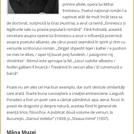
printre altele, opera lui Mihai
Eminescu. Poetul naţional român l-a
captivat atât de mult încât teza sa
de doctorat, susţinută la Graz (Austria), a avut ca temă „Eminescu și
legăturile sale cu poezia populară română”. Fără îndoială, această
cercetare asupra operei lui Eminescu a avut o influenţă puternică
asupra poetului albanez, ale cărui poezii seamănă în spirit şi ritm cu
versurile scriitorului român. „Dirgjet shpesht liqer i kalter / e pushon
ne mes te dites, / siper tij bucet prej fundesh, / pasqyrimi i tij
shndrites”. Ritmul este aproape la fel:
„Lacul codrilor albastru
/
Nuferi galbeni îl încarcă / Tresărind în cercuri albe / El cutremură o
barcă”.
Poate nu am ales cel mai bun exemplu, dar sunt destule similarităţi
care arată foarte buna cunoaştere a creaţiei eminesciene. Lasgush
Poradeci a fost un poet care a cântat pământul, apa, aerul, focul, în
poezii de dragoste şi despre natură, acestea fiind în general de
esenţă lirice, filosofice. A publicat două volume de versuri, la
Bucureşti, „Dansul stelelor” (1933) şi „Steaua inimii” (1937).
Mâna Muzei