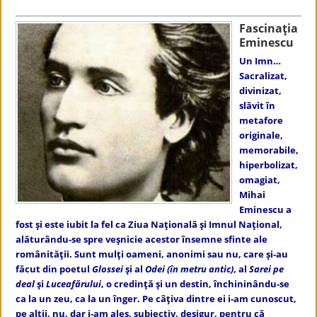
Fascinaţia
Eminescu
Un Imn…
Sacralizat,
divinizat,
slăvit în
metafore
originale,
memorabile,
hiperbolizat,
omagiat,
Mihai
Eminescu a
fost şi este iubit la fel ca Ziua Naţională şi Imnul Naţional,
alăturându-se spre veşnicie acestor însemne sfinte ale
românităţii. Sunt mulţi oameni, anonimi sau nu, care şi-au
făcut din poetul
Glossei
şi al
Odei (în metru antic)
, al
Sarei pe
deal
şi
Luceafărului
, o credinţă şi un destin, închininându-se
ca la un zeu, ca la un înger. Pe câţiva dintre ei i-am cunoscut,
pe alţii, nu, dar i-am ales, subiectiv, desigur, pentru că