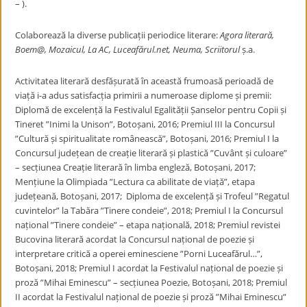
– ).
Colaborează la diverse publicații periodice literare:
Agora literară,
Boem@, Mozaicul, La AC, Luceafărul.net, Neuma, Scriitorul
ș.a.
Activitatea literară desfășurată în această frumoasă perioadă de
viață i-a adus satisfacția primirii a numeroase diplome și premii:
Diplomă de excelență la Festivalul Egalității Șanselor pentru Copii și
Tineret ”Inimi la Unison”, Botoșani, 2016; Premiul III la Concursul
”Cultură și spiritualitate românească”, Botoșani, 2016; Premiul I la
Concursul județean de creație literară și plastică ”Cuvânt și culoare”
– secțiunea Creație literară în limba engleză, Botoșani, 2017;
Mențiune la Olimpiada ”Lectura ca abilitate de viață”, etapa
județeană, Botoșani, 2017; Diploma de excelență și Trofeul ”Regatul
cuvintelor” la Tabăra ”Tinere condeie”, 2018; Premiul I la Concursul
național ”Tinere condeie” – etapa națională, 2018; Premiul revistei
Bucovina literară acordat la Concursul național de poezie și
interpretare critică a operei eminesciene ”Porni Luceafărul…”,
Botoșani, 2018; Premiul I acordat la Festivalul național de poezie și
proză ”Mihai Eminescu” – secțiunea Poezie, Botoșani, 2018; Premiul
II acordat la Festivalul național de poezie și proză ”Mihai Eminescu”