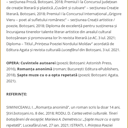
– secțiunea Proză, Botoșani, 2018; Premiul I la Concursul județean
de creație literară și plastică „Cuvânt și culoare” – secțiunea Creație
literară, Botoșani, 2018; Premiul I la Concursul Internațional „Grigore
Vieru – poet al sufletului românesc” – secțiunea Creații artistice /
poezie, Botoșani, 2018; Diploma de excelență pentru susținerea și
încurajarea tinerelor talente literar-artistice din arealul cultural
botoșănean și promovarea lor în revista literară
La AC
, 3 iul. 2021;
Diploma – Titlul „Prințesa Poeziei Nordului Moldav” acordată de
Editura Agata și revista culturală
Luceafărul
din Botoșani, 3 iul. 2021.
OPERA: Cuvintele autoarei
(poezii; Botoșani: Astonish Press,
2016),
Romanța anonimă
(roman; București: Editura ePublishers,
2018),
Șapte muze cu o a opta repetată
(poezii; Botoșani: Agata,
2021).
REFERINȚE:
SIMINICEANU, I. „Romanța anonimă”, un roman scris la doar 14 ani,
Știri.botoșani.ro, 8 dec. 2018; RODU, D.
Cartea vetrei culturale. Tineri
botoșăneni de excepție: Marieva A. Demetrescu
:
„Șapte muze cu a opta
repetată”
, Luceafărul.net, 27 ian. 2021; ISTRATI, I.
Prințesa Poeziei