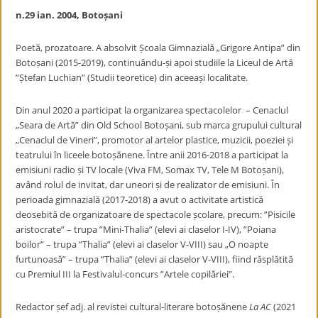
n.29 ian. 2004, Botoșani
Poetă, prozatoare. A absolvit Școala Gimnazială „Grigore Antipa” din
Botoșani (2015-2019), continuându-și apoi studiile la Liceul de Artă
”Ștefan Luchian” (Studii teoretice) din aceeași localitate.
Din anul 2020 a participat la organizarea spectacolelor – Cenaclul
„Seara de Artă” din Old School Botoșani, sub marca grupului cultural
„Cenaclul de Vineri”, promotor al artelor plastice, muzicii, poeziei și
teatrului în liceele botoșănene. Între anii 2016-2018 a participat la
emisiuni radio și TV locale (Viva FM, Somax TV, Tele M Botoșani),
având rolul de invitat, dar uneori și de realizator de emisiuni. În
perioada gimnazială (2017-2018) a avut o activitate artistică
deosebită de organizatoare de spectacole școlare, precum: ”Pisicile
aristocrate” – trupa ”Mini-Thalia” (elevi ai claselor I-IV), ”Poiana
boilor” – trupa ”Thalia” (elevi ai claselor V-VIII) sau „O noapte
furtunoasă” – trupa ”Thalia” (elevi ai claselor V-VIII), fiind răsplătită
cu Premiul III la Festivalul-concurs ”Artele copilăriei”.
Redactor șef adj. al revistei cultural-literare botoșănene
La AC
(2021