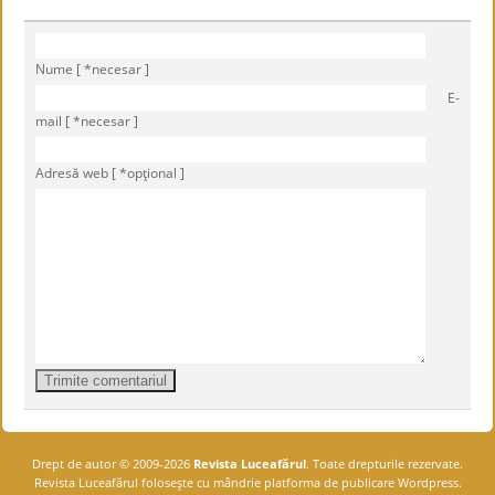
Nume [ *necesar ]
E-
mail [ *necesar ]
Adresă web [ *opţional ]
Drept de autor © 2009-2026
Revista Luceafărul
. Toate drepturile rezervate.
Revista Luceafărul foloseşte cu mândrie platforma de publicare Wordpress.