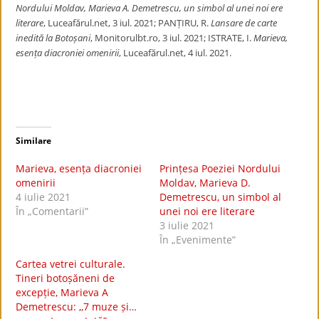
Nordului Moldav, Marieva A. Demetrescu, un simbol al unei noi ere
literare
, Luceafărul.net, 3 iul. 2021; PANȚIRU, R.
Lansare de carte
inedită la Botoșani
, Monitorulbt.ro, 3 iul. 2021; ISTRATE, I.
Marieva,
esența diacroniei omenirii
, Luceafărul.net, 4 iul. 2021.
Similare
Marieva, esența diacroniei
Prințesa Poeziei Nordului
omenirii
Moldav, Marieva D.
4 iulie 2021
Demetrescu, un simbol al
În „Comentarii”
unei noi ere literare
3 iulie 2021
În „Evenimente”
Cartea vetrei culturale.
Tineri botoșăneni de
excepție, Marieva A
Demetrescu: ,,7 muze și…