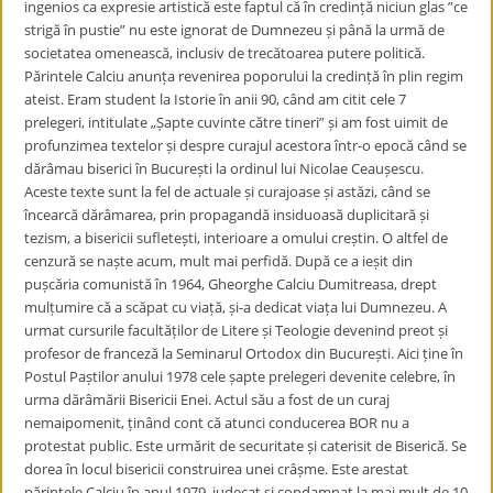
ingenios ca expresie artistică este faptul că în credință niciun glas ”ce
strigă în pustie” nu este ignorat de Dumnezeu și până la urmă de
societatea omenească, inclusiv de trecătoarea putere politică.
Părintele Calciu anunța revenirea poporului la credință în plin regim
ateist. Eram student la Istorie în anii 90, când am citit cele 7
prelegeri, intitulate „Șapte cuvinte către tineri” și am fost uimit de
profunzimea textelor și despre curajul acestora într-o epocă când se
dărâmau biserici în București la ordinul lui Nicolae Ceaușescu.
Aceste texte sunt la fel de actuale și curajoase și astăzi, când se
încearcă dărâmarea, prin propagandă insiduoasă duplicitară și
tezism, a bisericii sufletești, interioare a omului creștin. O altfel de
cenzură se naște acum, mult mai perfidă. După ce a ieșit din
pușcăria comunistă în 1964, Gheorghe Calciu Dumitreasa, drept
mulțumire că a scăpat cu viață, și-a dedicat viața lui Dumnezeu. A
urmat cursurile facultăților de Litere și Teologie devenind preot și
profesor de franceză la Seminarul Ortodox din București. Aici ține în
Postul Paștilor anului 1978 cele șapte prelegeri devenite celebre, în
urma dărâmării Bisericii Enei. Actul său a fost de un curaj
nemaipomenit, ținând cont că atunci conducerea BOR nu a
protestat public. Este urmărit de securitate și caterisit de Biserică. Se
dorea în locul bisericii construirea unei crâșme. Este arestat
părintele Calciu în anul 1979, judecat și condamnat la mai mult de 10