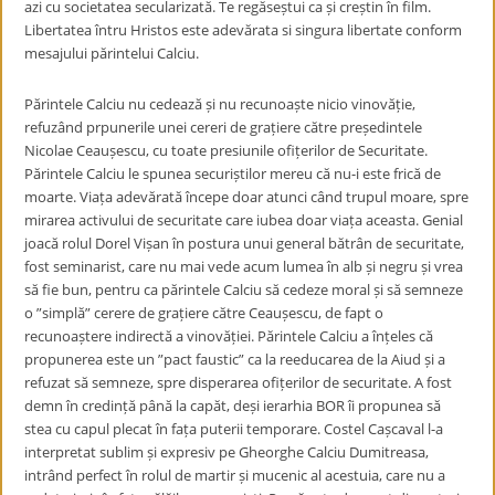
azi cu societatea secularizată. Te regăseștui ca și creștin în film.
Libertatea întru Hristos este adevărata si singura libertate conform
mesajului părintelui Calciu.
Părintele Calciu nu cedează și nu recunoaște nicio vinovăție,
refuzând prpunerile unei cereri de grațiere către președintele
Nicolae Ceaușescu, cu toate presiunile ofițerilor de Securitate.
Părintele Calciu le spunea securiștilor mereu că nu-i este frică de
moarte. Viața adevărată începe doar atunci când trupul moare, spre
mirarea activului de securitate care iubea doar viața aceasta. Genial
joacă rolul Dorel Vișan în postura unui general bătrân de securitate,
fost seminarist, care nu mai vede acum lumea în alb și negru și vrea
să fie bun, pentru ca părintele Calciu să cedeze moral și să semneze
o ”simplă” cerere de grațiere către Ceaușescu, de fapt o
recunoaștere indirectă a vinovăției. Părintele Calciu a înțeles că
propunerea este un ”pact faustic” ca la reeducarea de la Aiud și a
refuzat să semneze, spre disperarea ofițerilor de securitate. A fost
demn în credință până la capăt, deși ierarhia BOR îi propunea să
stea cu capul plecat în fața puterii temporare. Costel Cașcaval l-a
interpretat sublim și expresiv pe Gheorghe Calciu Dumitreasa,
intrând perfect în rolul de martir și mucenic al acestuia, care nu a