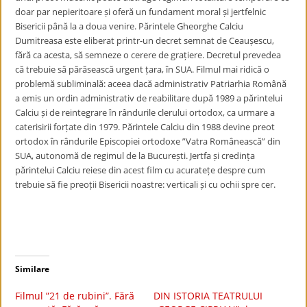
doar par nepieritoare și oferă un fundament moral și jertfelnic
Bisericii până la a doua venire. Părintele Gheorghe Calciu
Dumitreasa este eliberat printr-un decret semnat de Ceaușescu,
fără ca acesta, să semneze o cerere de grațiere. Decretul prevedea
că trebuie să părăsească urgent țara, în SUA. Filmul mai ridică o
problemă subliminală: aceea dacă administrativ Patriarhia Română
a emis un ordin administrativ de reabilitare după 1989 a părintelui
Calciu și de reintegrare în rândurile clerului ortodox, ca urmare a
caterisirii forțate din 1979. Părintele Calciu din 1988 devine preot
ortodox în rândurile Episcopiei ortodoxe ”Vatra Românească” din
SUA, autonomă de regimul de la București. Jertfa și credința
părintelui Calciu reiese din acest film cu acuratețe despre cum
trebuie să fie preoții Bisericii noastre: verticali și cu ochii spre cer.
Similare
Filmul ”21 de rubini”. Fără
DIN ISTORIA TEATRULUI