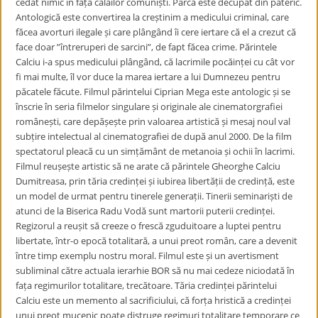
cedat nimic în fața călăilor comuniști. Parcă este decupat din pateric.
Antologică este convertirea la creștinim a medicului criminal, care
făcea avorturi ilegale și care plângând îi cere iertare că el a crezut că
face doar ”întreruperi de sarcini”, de fapt făcea crime. Părintele
Calciu i-a spus medicului plângând, că lacrimile pocăinței cu cât vor
fi mai multe, îl vor duce la marea iertare a lui Dumnezeu pentru
păcatele făcute. Filmul părintelui Ciprian Mega este antologic și se
înscrie în seria filmelor singulare și originale ale cinematorgrafiei
românești, care depășește prin valoarea artistică și mesaj noul val
subțire intelectual al cinematografiei de după anul 2000. De la film
spectatorul pleacă cu un simțământ de metanoia și ochii în lacrimi.
Filmul reușește artistic să ne arate că părintele Gheorghe Calciu
Dumitreasa, prin tăria credinței și iubirea libertății de credință, este
un model de urmat pentru tinerele generații. Tinerii seminariști de
atunci de la Biserica Radu Vodă sunt martorii puterii credinței.
Regizorul a reușit să creeze o frescă zguduitoare a luptei pentru
libertate, într-o epocă totalitară, a unui preot român, care a devenit
între timp exemplu nostru moral. Filmul este și un avertisment
subliminal către actuala ierarhie BOR să nu mai cedeze niciodată în
fața regimurilor totalitare, trecătoare. Tăria credinței părintelui
Calciu este un memento al sacrificiului, că forța hristică a credinței
unui preot mucenic poate distruge regimuri totalitare temporare ce