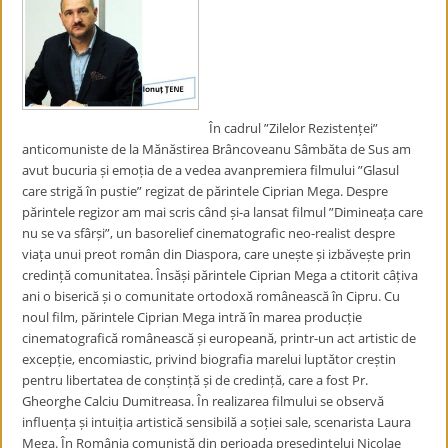
În cadrul ”Zilelor Rezistenței”
anticomuniste de la Mănăstirea Brâncoveanu Sâmbăta de Sus am
avut bucuria și emoția de a vedea avanpremiera filmului ”Glasul
care strigă în pustie” regizat de părintele Ciprian Mega. Despre
părintele regizor am mai scris când și-a lansat filmul ”Dimineața care
nu se va sfârși”, un basorelief cinematografic neo-realist despre
viața unui preot român din Diaspora, care unește și izbăvește prin
credință comunitatea. Însăși părintele Ciprian Mega a ctitorit câțiva
ani o biserică și o comunitate ortodoxă românească în Cipru. Cu
noul film, părintele Ciprian Mega intră în marea producție
cinematografică românească și europeană, printr-un act artistic de
excepție, encomiastic, privind biografia marelui luptător creștin
pentru libertatea de conștință și de credință, care a fost Pr.
Gheorghe Calciu Dumitreasa. În realizarea filmului se observă
influența și intuiția artistică sensibilă a soției sale, scenarista Laura
Mega. În România comunistă din perioada președintelui Nicolae