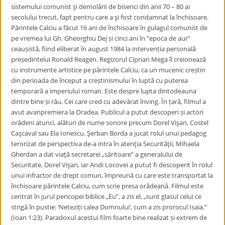
sistemului comunist şi demolării de biserici din anii 70 – 80 ai
secolului trecut, fapt pentru care a şi fost condamnat la închisoare.
Părintele Calciu a făcut 16 ani de închisoare în gulagul comunist de
pe vremea lui Gh. Gheorghiu Dej și cinci ani în ”epoca de aur”
ceaușistă, fiind eliberat în august 1984 la intervenția personală
președintelui Ronald Reagen. Regizorul Ciprian Mega îl creionează
cu instrumente artistice pe părintele Calciu, ca un mucenic creștin
din perioada de început a creștinismului în luptă cu puterea
temporară a imperiului roman. Este despre lupta dintodeauna
dintre bine și rău. Cei care cred cu adevărat înving. În țară, filmul a
avut avanpremiera la Oradea. Publicul a putut descoperi și actori
orădeni atunci, alături de nume sonore precum Dorel Vişan, Costel
Caşcaval sau Ela Ionescu. Şerban Borda a jucat rolul unui pedagog
terorizat de perspectiva de-a intra în atenţia Securităţii, Mihaela
Gherdan a dat viaţă secretarei „săritoare” a generalului de
Securitate, Dorel Vişan, iar Andi Locovei a putut fi descoperit în rolul
unui infractor de drept comun, împreună cu care este transportat la
închisoare părintele Calciu, cum scrie presa orădeană. Filmul este
centrat în jurul pericopei biblice „Eu”, a zis el, „sunt glasul celui ce
strigă în pustie: ‘Neteziți calea Domnului’, cum a zis prorocul Isaia.”
(Ioan 1:23). Paradoxul acestui film foarte bine realizat și extrem de