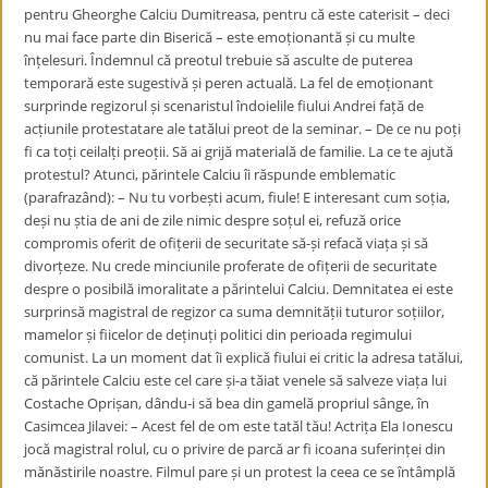
pentru Gheorghe Calciu Dumitreasa, pentru că este caterisit – deci
nu mai face parte din Biserică – este emoționantă și cu multe
înțelesuri. Îndemnul că preotul trebuie să asculte de puterea
temporară este sugestivă și peren actuală. La fel de emoționant
surprinde regizorul și scenaristul îndoielile fiului Andrei față de
acțiunile protestatare ale tatălui preot de la seminar. – De ce nu poți
fi ca toți ceilalți preoții. Să ai grijă materială de familie. La ce te ajută
protestul? Atunci, părintele Calciu îi răspunde emblematic
(parafrazând): – Nu tu vorbești acum, fiule! E interesant cum soția,
deși nu știa de ani de zile nimic despre soțul ei, refuză orice
compromis oferit de ofițerii de securitate să-și refacă viața și să
divorțeze. Nu crede minciunile proferate de ofițerii de securitate
despre o posibilă imoralitate a părintelui Calciu. Demnitatea ei este
surprinsă magistral de regizor ca suma demnității tuturor soțiilor,
mamelor și fiicelor de deținuți politici din perioada regimului
comunist. La un moment dat îi explică fiului ei critic la adresa tatălui,
că părintele Calciu este cel care și-a tăiat venele să salveze viața lui
Costache Oprișan, dându-i să bea din gamelă propriul sânge, în
Casimcea Jilavei: – Acest fel de om este tatăl tău! Actrița Ela Ionescu
jocă magistral rolul, cu o privire de parcă ar fi icoana suferinței din
mănăstirile noastre. Filmul pare și un protest la ceea ce se întâmplă