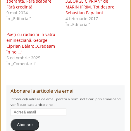
speranță. Fără scăpare.
„GEORGE CIPRIAN” de
Fără credință
MARIN IFRIM. Tot despre
9 mai 2024
Sebastian Papaiani…
În „Editorial”
4 februarie 2017
În „Editorial”
Poeți cu rădăcini în vatra
eminesciană, George
Ciprian Bălan: „Credeam
în noi…”
5 octombrie 2025
În „Comentarii”
Abonare la articole via email
Introduceți adresa de email pentru a primi notificări prin email când
vor fi publicate articole noi.
Adresă
email
Abonare