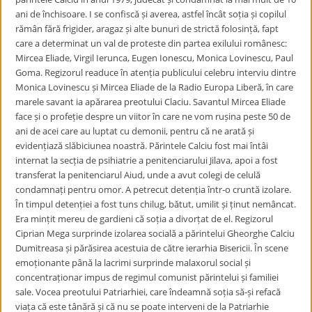
ani de închisoare. I se confiscă și averea, astfel încât soția și copilul
rămân fără frigider, aragaz și alte bunuri de strictă folosință, fapt
care a determinat un val de proteste din partea exilului românesc:
Mircea Eliade, Virgil Ierunca, Eugen Ionescu, Monica Lovinescu, Paul
Goma. Regizorul readuce în atenția publicului celebru interviu dintre
Monica Lovinescu și Mircea Eliade de la Radio Europa Liberă, în care
marele savant ia apărarea preotului Claciu. Savantul Mircea Eliade
face și o profeție despre un viitor în care ne vom rușina peste 50 de
ani de acei care au luptat cu demonii, pentru că ne arată și
evidențiază slăbiciunea noastră. Părintele Calciu fost mai întâi
internat la secția de psihiatrie a penitenciarului Jilava, apoi a fost
transferat la penitenciarul Aiud, unde a avut colegi de celulă
condamnați pentru omor. A petrecut detenția într-o cruntă izolare.
În timpul detenției a fost tuns chilug, bătut, umilit și ținut nemâncat.
Era mințit mereu de gardieni că soția a divorțat de el. Regizorul
Ciprian Mega surprinde izolarea socială a părintelui Gheorghe Calciu
Dumitreasa și părăsirea acestuia de către ierarhia Bisericii. În scene
emoționante până la lacrimi surprinde malaxorul social și
concentraționar impus de regimul comunist părintelui și familiei
sale. Vocea preotului Patriarhiei, care îndeamnă soția să-și refacă
viața că este tânără și că nu se poate interveni de la Patriarhie