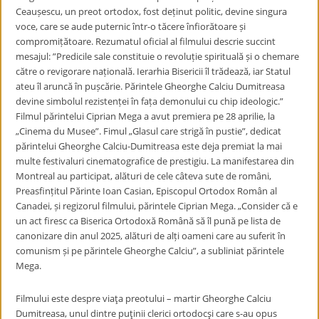
Ceaușescu, un preot ortodox, fost deținut politic, devine singura
voce, care se aude puternic într-o tăcere înfiorătoare și
compromițătoare. Rezumatul oficial al filmului descrie succint
mesajul: ”Predicile sale constituie o revoluție spirituală și o chemare
către o revigorare națională. Ierarhia Bisericii îl trădează, iar Statul
ateu îl aruncă în pușcărie. Părintele Gheorghe Calciu Dumitreasa
devine simbolul rezistenței în fața demonului cu chip ideologic.”
Filmul părintelui Ciprian Mega a avut premiera pe 28 aprilie, la
„Cinema du Musee”. Fimul „Glasul care strigă în pustie”, dedicat
părintelui Gheorghe Calciu-Dumitreasa este deja premiat la mai
multe festivaluri cinematografice de prestigiu. La manifestarea din
Montreal au participat, alături de cele câteva sute de români,
Preasfințitul Părinte Ioan Casian, Episcopul Ortodox Român al
Canadei, și regizorul filmului, părintele Ciprian Mega. „Consider că e
un act firesc ca Biserica Ortodoxă Română să îl pună pe lista de
canonizare din anul 2025, alături de alți oameni care au suferit în
comunism și pe părintele Gheorghe Calciu”, a subliniat părintele
Mega.
Filmului este despre viaţa preotului – martir Gheorghe Calciu
Dumitreasa, unul dintre puţinii clerici ortodocşi care s-au opus