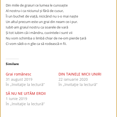
Din miile de graiuri ce lumea le cunoaște
Al nostru-i ca niciunul și fără de cusur,
Îi un buchet de viață, nicicând nu s-o mai naște
Un altul precum este un grai din neam ce-i pur.
Iubit-am graiul nostru ca soarele de vară
Și tot iubim că-i mândru, cuvintele-i sunt vii
Nu vom schimba o limbă chiar de ne-om pierde țară
Ci vom sădi-o-n glie ca să rodească-n fii.
Similare
Grai românesc
DIN TAINELE MICII UNIRI
31 august 2019
22 ianuarie 2020
În „lnvitaţie la lectură”
În „lnvitaţie la lectură”
SĂ NU NE UITĂM EROII
1 iunie 2019
În „lnvitaţie la lectură”