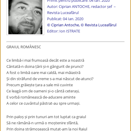
Primit pentru publicare: 04 Ian. 2020
Autor: Ciprian ANTOCHE, redactor șef –
Revista Luceafărul
Publicat: 04 Ian. 2020
© Ciprian Antoche
,
© Revista Luceafărul
Editor: Ion ISTRATE
GRAIUL ROMÂNESC
Ce limbă-i mai frumoasă decât este a noastră
Cântată-n doina țării și-n gângurit de prunci?
A fost o limbă oare mai caldă, mai măiastră
Și din străfund de vreme s-a mai născut de-atunci?
Precum grăiește țara a sale mii cuvinte
Ce leagă om de oameni și-o cântă ceterași,
E vorbă românească de-aducere aminte
A celor ce cuvântul păstrat-au spre urmași.
Prin paloș și prin tunuri am tot luptat ca graiul
Să ne rămână-n urmă o moștenire sfântă,
Prin doina strămoșească mutat-am la noi Raiul