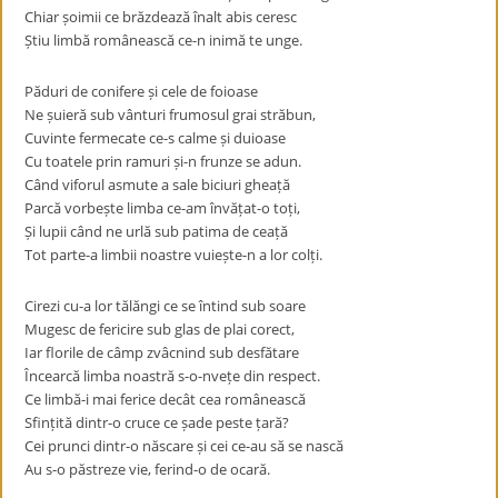
Chiar șoimii ce brăzdează înalt abis ceresc
Știu limbă românească ce-n inimă te unge.
Păduri de conifere și cele de foioase
Ne șuieră sub vânturi frumosul grai străbun,
Cuvinte fermecate ce-s calme și duioase
Cu toatele prin ramuri și-n frunze se adun.
Când viforul asmute a sale biciuri gheață
Parcă vorbește limba ce-am învățat-o toți,
Și lupii când ne urlă sub patima de ceață
Tot parte-a limbii noastre vuiește-n a lor colți.
Cirezi cu-a lor tălăngi ce se întind sub soare
Mugesc de fericire sub glas de plai corect,
Iar florile de câmp zvâcnind sub desfătare
Încearcă limba noastră s-o-nvețe din respect.
Ce limbă-i mai ferice decât cea românească
Sfințită dintr-o cruce ce șade peste țară?
Cei prunci dintr-o născare și cei ce-au să se nască
Au s-o păstreze vie, ferind-o de ocară.