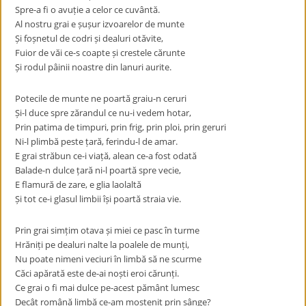
Spre-a fi o avuție a celor ce cuvântă.
Al nostru grai e șușur izvoarelor de munte
Și foșnetul de codri și dealuri otăvite,
Fuior de văi ce-s coapte și crestele cărunte
Și rodul pâinii noastre din lanuri aurite.
Potecile de munte ne poartă graiu-n ceruri
Și-l duce spre zărandul ce nu-i vedem hotar,
Prin patima de timpuri, prin frig, prin ploi, prin geruri
Ni-l plimbă peste țară, ferindu-l de amar.
E grai străbun ce-i viață, alean ce-a fost odată
Balade-n dulce țară ni-l poartă spre vecie,
E flamură de zare, e glia laolaltă
Și tot ce-i glasul limbii își poartă straia vie.
Prin grai simțim otava și miei ce pasc în turme
Hrăniți pe dealuri nalte la poalele de munți,
Nu poate nimeni veciuri în limbă să ne scurme
Căci apărată este de-ai noști eroi cărunți.
Ce grai o fi mai dulce pe-acest pământ lumesc
Decât română limbă ce-am moștenit prin sânge?