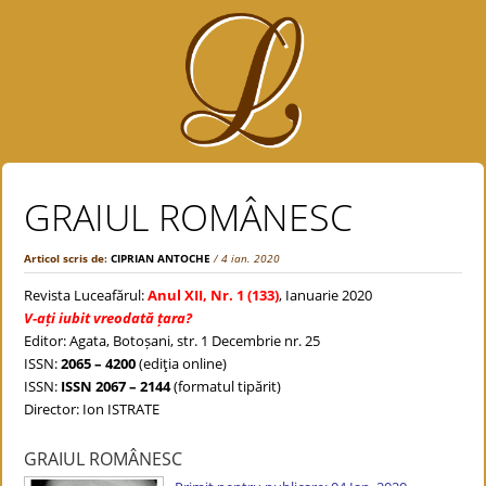
GRAIUL ROMÂNESC
Articol scris de:
CIPRIAN ANTOCHE
/ 4 ian. 2020
Revista Luceafărul:
Anul XII, Nr. 1 (133)
, Ianuarie 2020
V-ați iubit vreodată țara?
Editor: Agata, Botoșani, str. 1 Decembrie nr. 25
ISSN:
2065 – 4200
(ediţia online)
ISSN:
ISSN 2067 – 2144
(formatul tipărit)
Director: Ion ISTRATE
GRAIUL ROMÂNESC