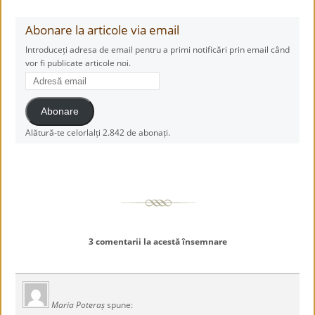
Abonare la articole via email
Introduceți adresa de email pentru a primi notificări prin email când
vor fi publicate articole noi.
Adresă
email
Abonare
Alătură-te celorlalți 2.842 de abonați.
3 comentarii la acestă însemnare
Maria Poteraș
spune: