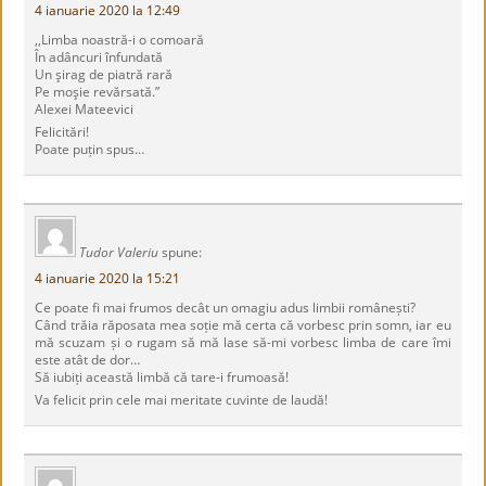
4 ianuarie 2020 la 12:49
,,Limba noastră-i o comoară
În adâncuri înfundată
Un şirag de piatră rară
Pe moşie revărsată.”
Alexei Mateevici
Felicitări!
Poate puțin spus…
Tudor Valeriu
spune:
4 ianuarie 2020 la 15:21
Ce poate fi mai frumos decât un omagiu adus limbii românești?
Când trăia răposata mea soție mă certa că vorbesc prin somn, iar eu
mă scuzam și o rugam să mă lase să-mi vorbesc limba de care îmi
este atât de dor…
Să iubiți această limbă că tare-i frumoasă!
Va felicit prin cele mai meritate cuvinte de laudă!