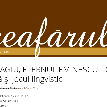
5 - 4200
AGIU, ETERNUL EMINESCU! D
şi jocul lingvistic
sionaria Stoicescu
/ 12 iun. 2017
licare: 12 iun. 2017
ria STOICESCU
 2017