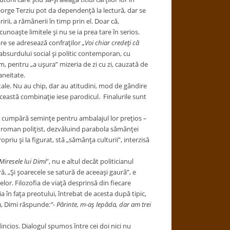
George Terziu
pot da dependenţă la lectură, dar se
rii, a rămânerii în timp prin el. Doar că,
unoaşte limitele şi nu se ia prea tare în serios.
are se adresează confraţilor
„Voi chiar credeţi că
ea absurdului social şi politic contemporan, cu
im, pentru „a uşura” mizeria de zi cu zi, cauzată de
aneitate.
le. Nu au chip, dar au atitudini, mod de gândire
această combinaţie iese parodicul. Finalurile sunt
re cumpără seminţe pentru ambalajul lor preţios –
e roman poliţist, dezvăluind parabola sămânţei
riu şi la figurat, stă „sămânţa culturii”, interzisă
Miresele lui Dimi
”, nu e altul decât politicianul
, „Şi şoarecele se satură de aceeaşi gaură”, e
lor. Filozofia de viaţă desprinsă din fiecare
a în faţa preotului, întrebat de acesta după tipic,
v), Dimi răspunde
:”- Părinte, m-aş lepăda, dar am trei
incios. Dialogul spumos între cei doi nici nu