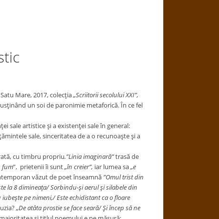
tic
, Satu Mare, 2017, colecţia
„Scriitorii secolului XXI”,
usţinând un soi de paronimie metaforică. În ce fel
sale artistice şi a existenţei sale în general:
ţămintele sale, sinceritatea de a o recunoaşte şi a
tă, cu timbru propriu
.”Linia
imaginară”
trasă de
n fum
”, prietenii îi sunt
„în creier”,
iar lumea sa
„e
temporan văzut de poet înseamnă
”Omul trist din
te la 8 dimineaţa/ Sorbindu-şi aerul şi silabele din
 iubeşte pe nimeni,/ Este echidistant ca o floare
uzia?
„De atâta prostie se face seară/ Şi încep să ne
ajoritatea şi titlul poemului e pe măsură: