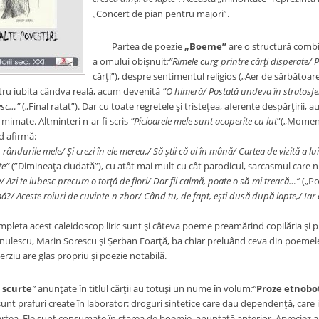
„Concert de pian pentru majori”.
Partea de poezie
„Boeme”
are o structură combin
a omului obişnuit
:”Rimele curg printre cărţi disperate/ P
cărţi”), despre sentimentul religios („Aer de sărbătoa
ru iubita cândva reală, acum devenită
”O himeră/ Postată undeva în stratosfer
esc…”
(„Final ratat”). Dar cu toate regretele şi tristeţea, aferente despărţirii, au
mimate. Altminteri n-ar fi scris
”Picioarele mele sunt acoperite cu
lut
”(„Moment
d afirmă:
 rândurile mele/ Şi crezi în ele mereu,/ Să ştii că ai în mână/ Cartea de vizită a
te”
(”Dimineaţa ciudată”), cu atât mai mult cu cât parodicul, sarcasmul care nu-
 Azi te iubesc precum o torţă de flori/ Dar fii calmă, poate o să-mi treacă…”
(„Po
?/ Aceste roiuri de cuvinte-n zbor/ Când tu, de fapt, eşti dusă după lapte,/ Iar 
a acest caleidoscop liric sunt şi câteva poeme preamărind copilăria şi purit
scu, Marin Sorescu şi Şerban Foarţă, ba chiar preluând ceva din poemele d
rziu are glas propriu şi poezie notabilă.
 scurte
”
anunţate în titlul cărţii au totuşi un nume în volum
:”
Proze etnobo
nt prafuri create în laborator: droguri sintetice care dau dependenţă, care i
tea. Ele sunt consumate în starea de boemie, anunţată anterior. Apreciez autori