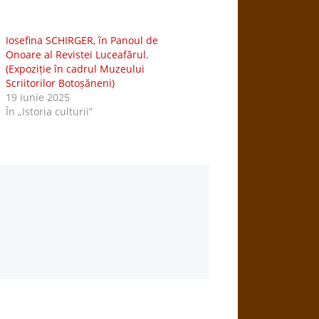
Iosefina SCHIRGER, în Panoul de
Onoare al Revistei Luceafărul.
(Expoziție în cadrul Muzeului
Scriitorilor Botoșăneni)
19 iunie 2025
În „Istoria culturii”