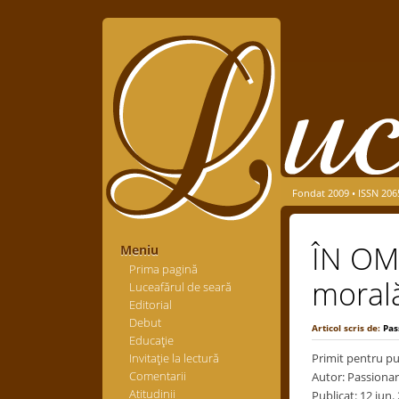
Fondat 2009 • ISSN 206
ÎN OM
Meniu
Prima pagină
morală 
Luceafărul de seară
Editorial
Debut
Articol scris de:
Pas
Educaţie
Invitaţie la lectură
Primit pentru pub
Comentarii
Autor: Passiona
Atitudinii
Publicat: 12 iun.