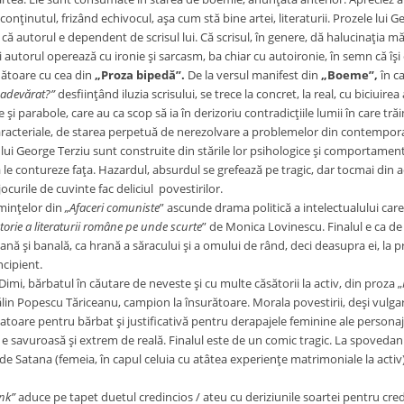
onţinutul, frizând echivocul, aşa cum stă bine artei, literaturii. Prozele lui 
 că autorul e dependent de scrisul lui. Că scrisul, în genere, dă halucinaţia mări
i autorul operează cu ironie şi sarcasm, ba chiar cu autoironie, în semn că îşi c
ătoare cu cea din
„Proza bipedă”.
De la versul manifest din
„Boeme”,
în c
adevărat?”
desfiinţând iluzia scrisului, se trece la concret, la real, cu biciuir
 şi parabole, care au ca scop să ia în derizoriu contradicţiile lumii în care tră
aracteriale, de starea perpetuă de nerezolvare a problemelor din contempor
George Terziu sunt construite din stările lor psihologice şi comportamenta
să le contureze faţa. Hazardul, absurdul se grefează pe tragic, dar tocmai din 
jocurile de cuvinte fac deliciul povestirilor.
nţelor din
„Afaceri comuniste
” ascunde drama politică a intelectualului ca
torie
a literaturii române pe unde scurte
” de Monica Lovinescu. Finalul e ca d
ă şi banală, ca hrană a săracului şi a omului de rând, deci deasupra ei, la prop
cipient.
, bărbatul în căutare de neveste şi cu multe căsătorii la activ, din proza „
n Popescu Tăriceanu, campion la însurătoare. Morala povestirii, deşi vulgară
atoare pentru bărbat şi justificativă pentru derapajele feminine ale personaje
i e savuroasă şi extrem de reală. Finalul este de un comic tragic. La spovedani
de Satana (femeia, în capul celuia cu atâtea experienţe matrimoniale la acti
ink”
aduce pe tapet duetul credincios / ateu cu deriziunile soartei pentru cred