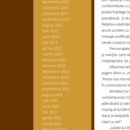
decembrie 2023
conformitate cu c
noiembrie 2023
poate înţelege şi
octombrie 2023
paradoxal, şi aic
septembrie 2023
Reţeta e asemăn
august 2023
acum suntem cu 
iulie 2023
mesaje codificate
iunie 2023
mai 2023
tarele noastre c
aprilie 2023
Personajele lui 
martie 2023
şi reacţie, care 
februarie 2023
neaşteptate, iar 
ianuarie 2023
Afacerea semi
decembrie 2022
pagini dintr-o
„Is
noiembrie 2022
.Peste cea mundan
octombrie 2022
în comunismul in
septembrie 2022
Modelul lui Dimi
august 2022
contemporan Căli
iulie 2022
adevărată şi salv
iunie 2022
mariaj al lui Dim
mai 2022
dacă se leapădă 
aprilie 2022
copii cu ea!”.
martie 2022
„Iubita lui P
februarie 2022