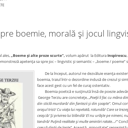
ATE
 boemie, morală şi jocul lingvis
 ales,
„Boeme şi alte proze scurte”,
volum apărut la Editura
Inspirescu
monstreză apetenţa sa spre joc – lingvistic şi semantic – „boeme / poeme” s
De la început, autorul ne dezvăluie esenţa existenţei 
boemia, traiul într-o dezordine indusă de crezul şi sim
face acest gest cu un fel de curaj ostentativ.
Boemia poetică e susţinută însă de poezie adevăra
George Terziu are concreteţe, „
Poeţii îi fac cu mâna di
din sticlă murdară/ din fantezii şi din şoapte”.
Omul con
oraşul trist/ Cu viaţa lui
repetată, rotundă/ Care se trezeş
ceaşcă/ Şi privirea lui blândă/
El nu urăşte pe nimeni, nu
tandră/ Puţină realitate şi multe amintiri ratate…/”
Concl
crescă dinţii de lapte”.
Această „minoritate” reprezintă m