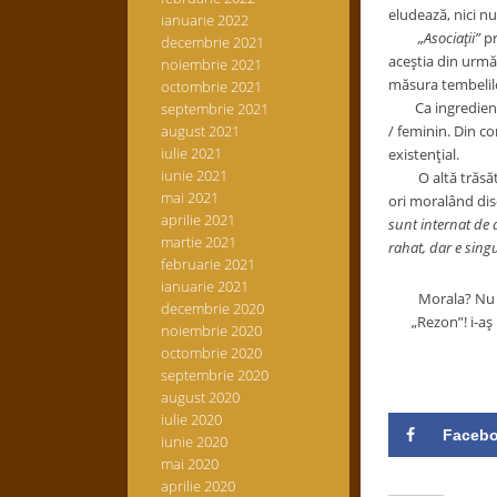
eludează, nici n
ianuarie 2022
„Asociaţii”
pr
decembrie 2021
aceştia din urmă.
noiembrie 2021
măsura tembelilor
octombrie 2021
Ca ingrediente, 
septembrie 2021
august 2021
/ feminin. Din c
iulie 2021
existenţial.
iunie 2021
O altă trăsătură 
mai 2021
ori moralând disc
aprilie 2021
sunt internat de 
martie 2021
rahat, dar e sing
februarie 2021
ianuarie 2021
Morala? Nu cred
decembrie 2020
„Rezon”! i-aş ră
noiembrie 2020
octombrie 2020
septembrie 2020
august 2020
iulie 2020
Faceb
iunie 2020
mai 2020
aprilie 2020