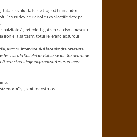
i tatăl elevului, la fel de troglodiţi amândoi
ful însuşi devine ridicol cu explicaţiile date pe
.
naivitate / şiretenie, bigotism / ateism, masculin
la ironie la sarcasm, totul reliefând absurdul
e, autorul intervine şi-şi face simţită prezenţa,
tesc, aici, la Spitalul de Psihiatrie din Gătaia, unde
nă atunci nu uitaţi: Viaţa noastră este un mare
ume.
„văz enorm” şi „simţ monstruos”.