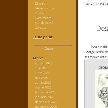
Diverse
Editor: Ion ISTR
Istoria culturii
Interviu
Evenimente
Știri de presă
Despre
Contact
Caută pe sit
Caută
după:
Încă din titlul
George Terziu de
se traduce asta?
Arhiva
august 2026
iulie 2026
iunie 2026
mai 2026
aprilie 2026
martie 2026
februarie 2026
ianuarie 2026
decembrie 2025
noiembrie 2025