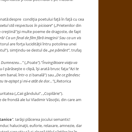
ată:despre condiţia poetului faţă în faţă cu cea
oetul stă
respectuos în picioare
” („Prietenilor din
re creştină”)şi multe poeme de dragoste, de fapt
ă/ Ca un final de film fără imagini/ Sau ca un vis
torul are forţa lucidităţii întru potolirea unei
ul”), simţindu-se destul de
„pe pământ”
, trufaş
 lui Dumnezeu…”
(„Poate
”).”Învingătoare viaţa va
l părăseşte o clipă, îşi arată brusc faţa
:”Azi te
em banal, într-o zi banală”) sau
„De ce gândesc
eu te-aştept şi mi-e atât de dor…”(„
Retorica
atea („Caii gândului”, „Copilărie”).
e frondă ale lui Vladimir Vâsoţki, din care am
tanice
”.
Iarăşi plăcerea jocului semantic!
nduc halucinaţii, euforie, relaxare, amnezie, dar
i care ştiu să-şi aleagă titlul cărţilor lor în