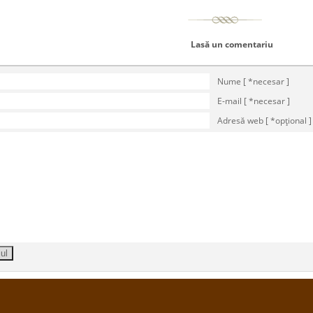
Lasă un comentariu
Nume [ *necesar ]
E-mail [ *necesar ]
Adresă web [ *opţional ]