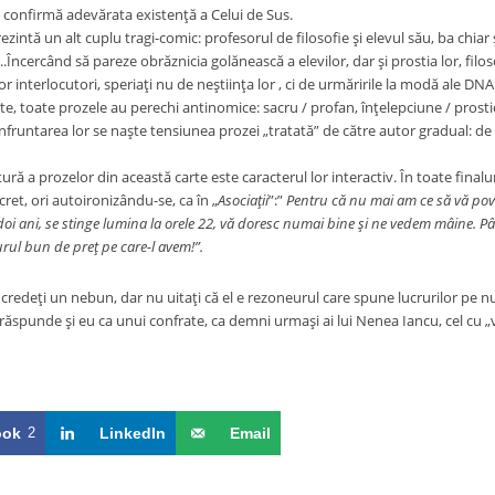
u confirmă adevărata existenţă a Celui de Sus.
ezintă un alt cuplu tragi-comic: profesorul de filosofie şi elevul său, ba chiar ş
.Încercând să pareze obrăznicia golănească a elevilor, dar şi prostia lor, filoso
 interlocutori, speriaţi nu de neştiinţa lor , ci de urmăririle la modă ale DNA
toate prozele au perechi antinomice: sacru / profan, înţelepciune / prostie, 
onfruntarea lor
se naşte tensiunea prozei „tratată” de către autor gradual: de 
a prozelor din această carte este caracterul lor interactiv. În toate finaluril
ret, ori autoironizându-se, ca în „
Asociaţii
”:”
Pentru că nu mai am ce să vă poves
doi ani, se stinge lumina la orele 22, vă doresc numai bine şi ne vedem mâine. Pâ
urul bun de preţ pe care-l avem!”.
eţi un nebun, dar nu uitaţi că el e rezoneurul care spune lucrurilor pe n
spunde şi eu ca unui confrate, ca demni urmaşi ai lui Nenea Iancu, cel cu 
ook
2
LinkedIn
Email