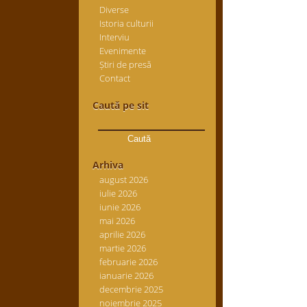
Diverse
Istoria culturii
Interviu
Evenimente
Știri de presă
Contact
Caută pe sit
Caută
după:
Arhiva
august 2026
iulie 2026
iunie 2026
mai 2026
aprilie 2026
martie 2026
februarie 2026
ianuarie 2026
decembrie 2025
noiembrie 2025