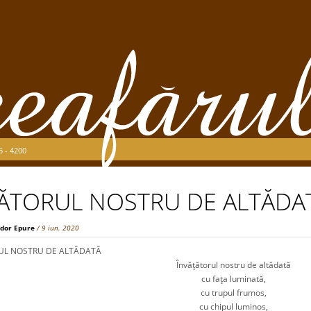
5 - 4200
ĂTORUL NOSTRU DE ALTĂDA
dor Epure
/ 9 iun. 2020
NOSTRU DE ALTĂDATĂ
Învăţătorul nostru de altădată
cu faţa luminată,
cu trupul frumos,
cu chipul luminos,