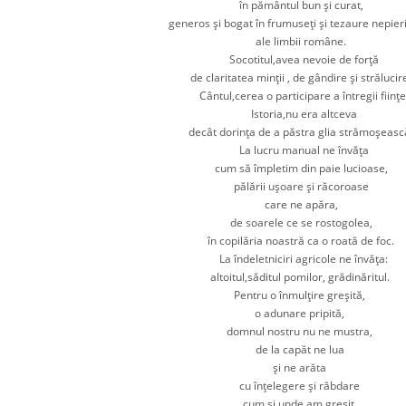
în pământul bun şi curat,
generos şi bogat în frumuseţi şi tezaure nepier
ale limbii române.
Socotitul,avea nevoie de forţă
de claritatea minţii , de gândire şi strălucir
Cântul,cerea o participare a întregii fiinţe
Istoria,nu era altceva
decât dorinţa de a păstra glia strămoşeasc
La lucru manual ne învăţa
cum să împletim din paie lucioase,
pălării uşoare şi răcoroase
care ne apăra,
de soarele ce se rostogolea,
în copilăria noastră ca o roată de foc.
La îndeletniciri agricole ne învăţa:
altoitul,săditul pomilor, grădinăritul.
Pentru o înmulţire greşită,
o adunare pripită,
domnul nostru nu ne mustra,
de la capăt ne lua
şi ne arăta
cu înţelegere şi răbdare
cum şi unde am greşit.