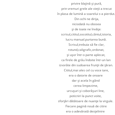
privire blajină şi pură,
prin vremuri grele ale vieţii a trecut
în plasa de lumină a soarelui s-a pierdut.
Din ochi ne dirija,
niciodată nu obosea
şi de toate ne învăţa:
scrisul,cititul,socotitul,
cântul,istoria,
lucru manual.purtarea bună.
Scrisul,trebuia să fie clar,
rotund,caligrafic,ordonat,
şi uşor într-o parte aplecat,
ca firele de grâu îndoite într-un lan
izvorâte din sudoarea frunţii de ţăran.
Cititul,mai ales cel cu voce tare,
era o datorie de onoare
dar şi acela în gând
cerea limpezime,
urcuşuri şi coborâşuri line,
poticniri la punct voite,
sforţări dătătoare de nuanţe la virgule.
Fiecare pagină nouă de citire
era o adevărată desţelinire