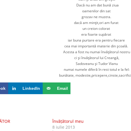
Dacă nu am dat bună ziua
oamenilor din sat
grozav ne mustra.
dacă am minţit,ori am furat
un creion colorat
era foarte supărat
iar buna purtare era pentru fiecare
cea mai importantă materie din şcoală.
Acesta a fost nu numai învăţătorul nostru
ci şi învăţătorul lui Creangă,
Sadoveanu şi Tudor Vianu
numai numele diferă în rest totul e la fel:
bunătate, modestie,pricepere,cinste,
sacrific
ook
LinkedIn
Email
ŢĂTOR
Învățătorul meu
8 iulie 2013