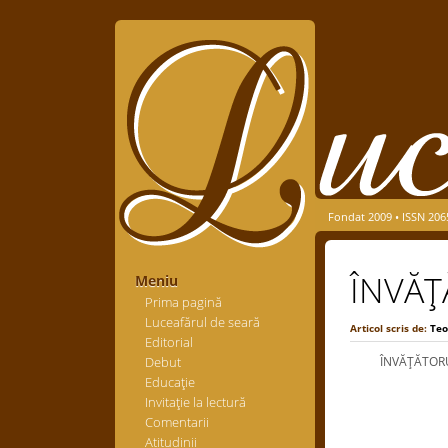
Fondat 2009 • ISSN 206
ÎNVĂŢ
Meniu
Prima pagină
Luceafărul de seară
Articol scris de:
Teo
Editorial
Debut
ÎNVĂŢĂTORUL 
Educaţie
Invitaţie la lectură
Comentarii
Atitudinii