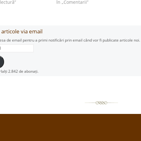
 lectură”
În „Comentarii”
articole via email
esa de email pentru a primi notificări prin email când vor fi publicate articole noi.
rlalți 2.842 de abonați.