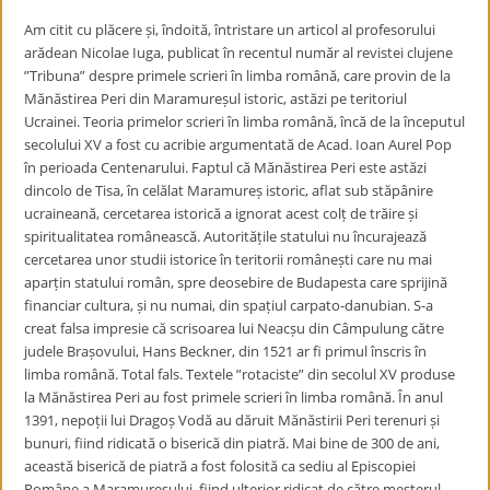
Am citit cu plăcere și, îndoită, întristare un articol al profesorului
arădean Nicolae Iuga, publicat în recentul număr al revistei clujene
”Tribuna” despre primele scrieri în limba română, care provin de la
Mănăstirea Peri din Maramureșul istoric, astăzi pe teritoriul
Ucrainei. Teoria primelor scrieri în limba română, încă de la începutul
secolului XV a fost cu acribie argumentată de Acad. Ioan Aurel Pop
în perioada Centenarului. Faptul că Mănăstirea Peri este astăzi
dincolo de Tisa, în celălat Maramureș istoric, aflat sub stăpânire
ucraineană, cercetarea istorică a ignorat acest colț de trăire și
spiritualitatea românească. Autoritățile statului nu încurajează
cercetarea unor studii istorice în teritorii românești care nu mai
aparțin statului român, spre deosebire de Budapesta care sprijină
financiar cultura, și nu numai, din spațiul carpato-danubian. S-a
creat falsa impresie că scrisoarea lui Neacșu din Câmpulung către
judele Brașovului, Hans Beckner, din 1521 ar fi primul înscris în
limba română. Total fals. Textele ”rotaciste” din secolul XV produse
la Mănăstirea Peri au fost primele scrieri în limba română. În anul
1391, nepoții lui Dragoș Vodă au dăruit Mănăstirii Peri terenuri și
bunuri, fiind ridicată o biserică din piatră. Mai bine de 300 de ani,
această biserică de piatră a fost folosită ca sediu al Episcopiei
Române a Maramureșului, fiind ulterior ridicat de către meșterul