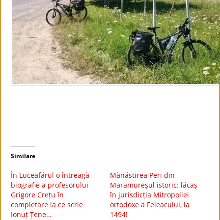
Similare
În Luceafărul o întreagă
Mănăstirea Peri din
biografie a profesorului
Maramureșul istoric: lăcaș
Grigore Crețu în
în jurisdicția Mitropoliei
completare la ce scrie
ortodoxe a Feleacului, la
Ionuț Țene…
1494!