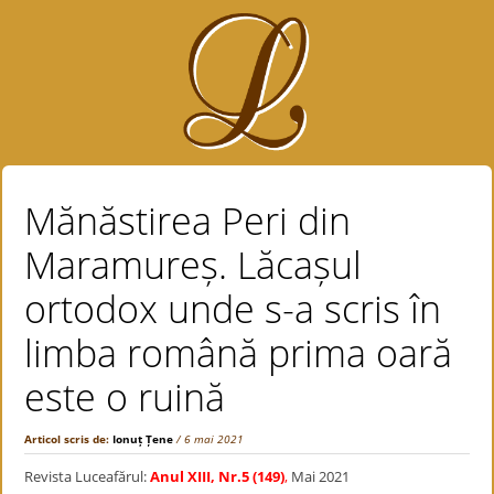
Mănăstirea Peri din
Maramureș. Lăcașul
ortodox unde s-a scris în
limba română prima oară
este o ruină
Articol scris de:
Ionuț Țene
/ 6 mai 2021
Revista Luceafărul:
Anul XIII, Nr.5 (149)
,
Mai 2021