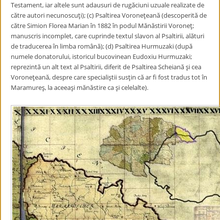
Testament, iar altele sunt adausuri de rugăciuni uzuale realizate de
către autori necunoscuţi); (c) Psaltirea Voroneţeană (descoperită de
către Simion Florea Marian în 1882 în podul Mănăstirii Voroneţ;
manuscris incomplet, care cuprinde textul slavon al Psaltirii, alături
de traducerea în limba română); (d) Psaltirea Hurmuzaki (după
numele donatorului, istoricul bucovinean Eudoxiu Hurmuzaki;
reprezintă un alt text al Psaltirii, diferit de Psaltirea Scheiană şi cea
Voroneţeană, despre care specialiştii susţin că ar fi fost tradus tot în
Maramureş, la aceeaşi mănăstire ca şi celelalte).