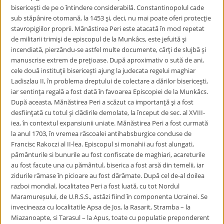
bisericeşti de pe o întindere considerabilă. Constantinopolul cade
sub stăpânire otomană, la 1453 şi, deci, nu mai poate oferi protecţie
stavropigiilor proprii. Mănăstirea Peri este atacată în mod repetat
de militarii trimişi de episcopul de la Munkâcs, este jefuită şi
incendiată, pierzându-se astfel multe documente, cărţi de slujbă şi
manuscrise extrem de preţioase. După aproximativ o sută de ani,
cele două instituţii bisericeşti ajung la judecata regelui maghiar
Ladiszlau II, în problema dreptului de colectare a dărilor bisericeşti,
iar sentinţa regală a fost dată în favoarea Episcopiei de la Munkâcs.
După aceasta, Mănăstirea Peri a scăzut ca importanţă şi a fost
desfiinţată cu totul şi clădirile demolate, la început de sec. al XVIII-
iea, în contextul expansiunii uniate. Mănăstirea Peri a fost curmată
la anul 1703, în vremea răscoalei antihabsburgice conduse de
Francisc Rakoczi al II-lea. Episcopul si monahii au fost alungati,
pământurile si bunurile au fost confiscate de maghiari, acareturile
au fost facute una cu pământul, biserica a fost arsă din temelii, iar
zidurile rămase în picioare au fost dărâmate. După cel de-al doilea
razboi mondial, localitatea Peri a fost luată, cu tot Nordul
Maramureșului, de U.R.S.S., astăzi fiind în componenta Ucrainei. Se
invecineaza cu localitatile Apsa de Jos, la Rasarit, Stramba – la
Miazanoapte, si Tarasul – la Apus, toate cu populatie preponderent