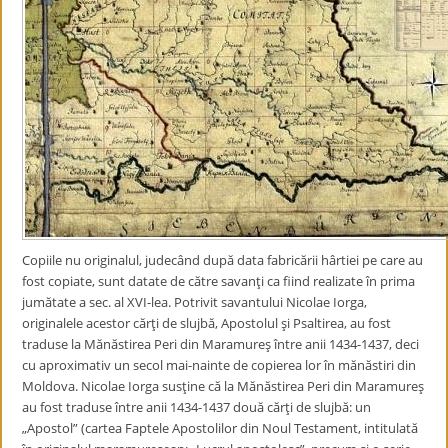
Copiile nu originalul, judecând după data fabricării hârtiei pe care au
fost copiate, sunt datate de către savanţi ca fiind realizate în prima
jumătate a sec. al XVI-lea. Potrivit savantului Nicolae Iorga,
originalele acestor cărţi de slujbă, Apostolul şi Psaltirea, au fost
traduse la Mănăstirea Peri din Maramureş între anii 1434-1437, deci
cu aproximativ un secol mai-nainte de copierea lor în mănăstiri din
Moldova. Nicolae Iorga susţine că la Mănăstirea Peri din Maramureş
au fost traduse între anii 1434-1437 două cărţi de slujbă: un
„Apostol” (cartea Faptele Apostolilor din Noul Testament, intitulată