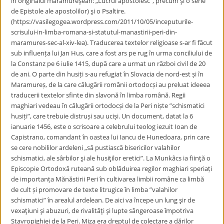
în originalul maramureşean: „Lucrul apostolesc”, precum şi o serie
de Epistole ale apostolilor) şi o Psaltire.
(https://vasilegogea.wordpress.com/2011/10/05/inceputurile-
scrisului-in-limba-romana-si-statutul-manastirii-peri-din-
maramures-sec-al-xiv-lea). Traducerea textelor religioase s-ar fi făcut
sub influența lui Jan Hus, care a fost ars pe rug în urma conciliului de
la Constanz pe 6 iulie 1415, după care a urmat un război civil de 20
de ani. O parte din husiți s-au refugiat în Slovacia de nord-est și în
Maramureș, de la care călugării românii ortodocși au preluat ideeea
traducerii textelor sfinte din slavonă în limba română. Regii
maghiari vedeau în călugării ortodocși de la Peri niște ”schismatici
husiți”, care trebuie distruși sau uciși. Un document, datat la 6
ianuarie 1456, este o scrisoare a celebrului teolog iezuit Ioan de
Capistrano, comandant în oastea lui Iancu de Hunedoara, prin care
se cere nobililor ardeleni „să pustiască bisericilor valahilor
schismatici, ale sârbilor şi ale husiţilor eretici”. La Munkâcs ia fiinţă o
Episcopie Ortodoxă ruteană sub oblăduirea regilor maghiari speriați
de importanța Mănăstirii Peri în cultivarea limbii române ca limbă
de cult și promovare de texte litrugice în limba ”valahilor
schismatici” în arealul ardelean. De aici va începe un lung şir de
vexaţiuni şi abuzuri, de rivalităţi şi lupte sângeroase împotriva
Stavropighiei de la Peri. Miza era dreptul de colectare a dărilor