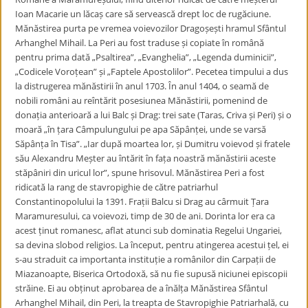
Ioan Macarie un lăcaș care să servească drept loc de rugăciune.
Mănăstirea purta pe vremea voievozilor Dragoșești hramul Sfântul
Arhanghel Mihail. La Peri au fost traduse și copiate în română
pentru prima dată „Psaltirea”, „Evanghelia”, „Legenda duminicii”,
„Codicele Voroțean” și „Faptele Apostolilor”. Pecetea timpului a dus
la distrugerea mănăstirii în anul 1703. În anul 1404, o seamă de
nobili români au reîntărit posesiunea Mănăstirii, pomenind de
donația anterioară a lui Balc și Drag: trei sate (Taras, Criva și Peri) și o
moară „în țara Câmpulungului pe apa Săpânței, unde se varsă
Săpânța în Tisa”. „Iar după moartea lor, și Dumitru voievod și fratele
său Alexandru Meșter au întărit în fața noastră mănăstirii aceste
stăpâniri din uricul lor”, spune hrisovul. Mănăstirea Peri a fost
ridicată la rang de stavropighie de către patriarhul
Constantinopolului la 1391. Frații Balcu si Drag au cârmuit Țara
Maramuresului, ca voievozi, timp de 30 de ani. Dorinta lor era ca
acest ținut romanesc, aflat atunci sub dominatia Regelui Ungariei,
sa devina slobod religios. La început, pentru atingerea acestui țel, ei
s-au straduit ca importanta instituție a românilor din Carpații de
Miazanoapte, Biserica Ortodoxă, să nu fie supusă niciunei episcopii
străine. Ei au obținut aprobarea de a înălța Mănăstirea Sfântul
Arhanghel Mihail, din Peri, la treapta de Stavropighie Patriarhală, cu