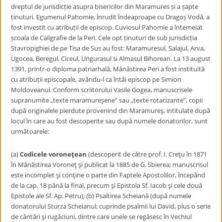
dreptul de jurisdicție asupra bisericilor din Maramures și a șapte
ținuturi. Egumenul Pahomie, înrudit îndeaproape cu Dragoș Vodă, a
fost investit cu atribuții de episcop. Cuviosul Pahomie a întemeiat
școala de Caligrafie de la Peri. Cele opt ținuturi de sub jurisdicția
Stavropighiei de pe Tisa de Sus au fost: Maramuresul, Salajul, Arva,
Ugocea, Beregul, Ciceul, Ungurasul si Almasul Bihorean. La 13 august
1391, printr-o diploma patriarhală, Mănăstirea Peri a fost instituită
cu atribuții episcopale, avându-l ca întâi episcop pe Simion
Moldoveanul. Conform scriitorului Vasile Gogea, manuscrisele
supranumite „texte maramureşene” sau „texte rotacizante”, copii
după originalele pierdute provenind din Maramureş, intitulate după
locul în care au fost descoperite sau după numele donatorilor, sunt
următoarele:
(a)
Codicele voroneţean
(descoperit de către prof. I. Creţu în 1871
în Mănăstirea Voroneţ şi publicat la 1885 de G. Sbierea; manuscrisul
este incomplet şi conţine o parte din Faptele Apostolilor, începând
de la cap. 18 până la final, precum şi Epistola Sf. Iacob şi cele două
Epistole ale Sf. Ap. Petru); (b) Psaltirea Scheiană (după numele
donatorului Sturza Scheianul; cuprinde psalmii lui David, plus o serie
de cântări şi rugăciuni, dintre care unele se regăsesc în Vechiul