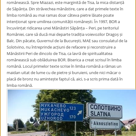
românească. Spre Miazazi, este marginită de Tisa, la mica distanță
de Săpânța. Din străvechea mănăstire, care a dat primele texte în
limba română au mai ramas doar câteva pietre lăsate poate
intenționat spre umilirea comunității românești. În 1997, BOR a
încuviințat ridicarea unei Mănăstiri Săpânța – Peri, pe teritoriul
României, care să ducă mai departe tradiția voievozilor Dragoș și
Balc. Din păcate, Guvernul de la București, MAE sau consulatul de la
Solotvino, nu întreprinde acțiuni de refacere și reconstruire a
Mănăstirii Peri de dincolo de Tisa, ca lavră de spiritualitatea
românească sub oblăduirea BOR. Biserica a creat scrisul în limba
română. Locul primelor texte scrise în limba română a rămas un
maidan uitat de lume cu de pietre și buruieni, unde nici măcar o
placă de bronz nu amintește faptul că, aici, s-a scris prima dată în
limba română.