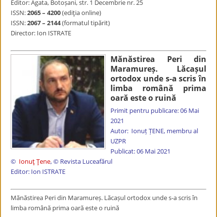
Editor: Agata, Botoșani, str. 1 Decembrie nr. 25
ISSN:
2065 – 4200
(ediţia online)
ISSN:
2067 – 2144
(formatul tipărit)
Director: Ion ISTRATE
Mănăstirea Peri din
Maramureș. Lăcașul
ortodox unde s-a scris în
limba română prima
oară este o ruină
Primit pentru publicare: 06 Mai
2021
Autor: Ionuț ȚENE, membru al
UZPR
Publicat: 06 Mai 2021
©
Ionuț Țene
,
© Revista Luceafărul
Editor: Ion ISTRATE
Mănăstirea Peri din Maramureș. Lăcașul ortodox unde s-a scris în
limba română prima oară este o ruină