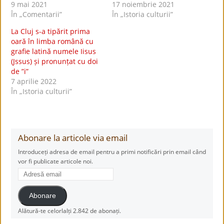
9 mai 2021
17 noiembrie 2021
În „Comentarii”
În „Istoria culturii”
La Cluj s-a tipărit prima
oară în limba română cu
grafie latină numele Iisus
(Jssus) și pronunțat cu doi
de ”i”
7 aprilie 2022
În „Istoria culturii”
Abonare la articole via email
Introduceți adresa de email pentru a primi notificări prin email când
vor fi publicate articole noi.
Adresă
email
Abonare
Alătură-te celorlalți 2.842 de abonați.