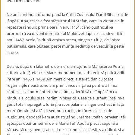
feudal moldovean.
Ne-am continuat drumul până la Chilia Cuviosului Daniil Sihastrul de
lângă Putna, cel ce a fost sfătuitorul lui Ștefan, care l-a vizitat aici în
repetate rânduri; prima oară în anul 1451, când pustnicul i-a
prorocit că va deveni domnitor al Moldovei, fapt ce s-a adeverit în
anul 1457. Acolo, în după-amiaza aceea, ningea cu fulgi de liniște
patriarhală, care pluteau peste munții neclintiți de veacuri și peste
istorie.
De aici, după un kilometru de mers, am ajuns la Mănăstirea Putna,
ctitorie a lui Ștefan cel Mare, monument de arhitectură gotică zidit
între anii 1466 și 1469. Am mers direct la stareț, dar, cu toate
rugămințile noastre, nu am primit încuviințarea pentru a filma
cântecele la mormânt. Nu ne-a rămas decât să ne împăcăm cu
rânduiala locului și să intrăm în biserică. Ceea ce a urmat, însă, m-a
găsit total nepregătit. Iurie și-a scos pălăria, a îngenuncheat în fața
mormântului, și-a făcut semnul crucii și, în tăcerea aceea de
rugăciune, deodată l-am auzit strigând: „Mărite Ștefan, orheienii tăi
așteaptă doar un semn de la Măria Ta!” Apoi, a plecat capul și a
rămas, tăcut și nemișcat, zeci de secunde. La sfârșit, s-a ridicat, și-a