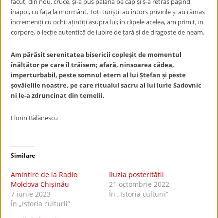
făcut, din nou, cruce, și-a pus pălăria pe cap și s-a retras pășind
înapoi, cu fața la mormânt. Toți turiștii au întors privirile și au rămas
încremeniți cu ochii ațintiți asupra lui; în clipele acelea, am primit, in
corpore, o lecție autentică de iubire de țară și de dragoste de neam.
Am părăsit serenitatea bisericii copleșit de momentul
înălțător pe care îl trăisem; afară, ninsoarea cădea,
imperturbabil, peste somnul etern al lui Ștefan și peste
șovăielile noastre, pe care ritualul sacru al lui Iurie Sadovnic
ni le-a zdruncinat din temelii.
Florin Bălănescu
Similare
Amintire de la Radio
Iluzia posterității
Moldova Chișinău
21 octombrie 2022
7 iunie 2023
În „Istoria culturii”
În „Istoria culturii”