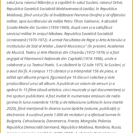
satul Jura, raionul Râbnița și a copilărit în satul Susleni, raionul Orhei,
Republica Sovietică Socialistă Moldovenească (astăzi, în Republica
Moldova), fiind unicul fiu al învățătoarei Fevronia Onofrei și al ofițerului
militar, apoi lucrătorului de miliție Petru Tihon Sadovnic. A absolvit
Școala Medie din Susleni (1959-1969), după care și-a satisfăcut
serviciul militar în orașul Nikolaev, Republica Sovietică Socialistă
Ucraineană (1970-1972). A urmat Facultatea de Regie și Arta Actorului a
Institutului de Stat al Artelor „Gavriil Musicescu” (în prezent, Academia
de Muzică, Teatru și Arte Plastice) din Chișinău (1972-1976) și a fost
angajat al Filarmonicii Naționale din Capitală (1974-1996), unde a
colaborat și cu Teatrul Poetic. S-a căsătorit la 12 iulie 1975, la Susleni, și
a avut doi fii. A compus 115 cântece și a interpretat 156 de piese, a
editat opt albume proprii, figurează pe 16 discuri colective și este
producătorul unui alt album. A publicat un volum de versuri și a
apărut în 15 filme (două artistice, cinci muzicale și opt documentare) și
trei spoturi publicitare. A fost invitat în numeroase emisiuni de radio
(prima în luna noiembrie 1978) și de televiziune (ultima în luna martie
2020), fiind menționat în diverse surse tipărite (volume, publicații) și
electronice. A susținut peste 1.000 de recitaluri și a efectuat turnee în
Bulgaria, Cehoslovacia, Danemarca, Franța, Mongolia, Polonia,
Republica Democrată Germană, Republica Moldova, România, Rusia,