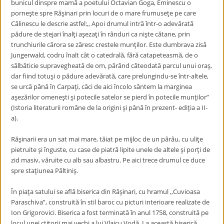
bunicul dinspre mamă a poetului Octavian Goga, Eminescu o
porneşte spre Răşinari prin locuri de o mare frumuseţe pe care
Călinescu le descrie astfel:,, Apoi drumul intră într-o adevărată
pădure de stejari înalţi aşezaţi în rânduri ca nişte cătane, prin
trunchiurile cărora se zăresc crestele munţilor. Este dumbrava zisă
Jungerwald, codru înalt cât o catedrală, fără catapeteasmă, de o
sălbăticie supravegheată de om, părând câteodată parcul unui oraş,
dar fiind totuşi o pădure adevărată, care prelungindu-se într-altele,
se urcă până în Carpaţi, căci de aici încolo sântem la marginea
aşezărilor omeneşti şi potecile satelor se pierd în potecile munţilor”
(Istoria literaturii române de la origini şi până în prezent- ediţia a II-
a).
Răşinarii era un sat mai mare, tăiat pe mijloc de un pârâu, cu uliţe
pietruite şi înguste, cu case de piatră lipite unele de altele şi porţi de
zid masiv, văruite cu alb sau albastru. Pe aici trece drumul ce duce
spre staţiunea Păltiniş.
În piaţa satului se află biserica din Răşinari, cu hramul ,,Cuvioasa
Paraschiva”, construită în stil baroc cu picturi interioare realizate de
Ion Grigorovici. Biserica a fost terminată în anul 1758, construită pe
locul unei ctitorii mai vechi a lui Vlaicu Vodă. La această biserică