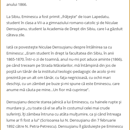
anului 1866.
La Sibiu, Eminescu a fost primit ,,frăţeşte” de Ioan Lapedatu,
student în clasa a VII-a a gimnaziului romano-catolic şi de Niculae
Densuşianu, student la Academia de Drept din Sibiu, care l-a găzduit
câteva zile.
Iată ce povesteşte Niculae Densuşianu despre întâlnirea sa cu
Eminescu: ,,Eram student în drept la facultatea din Sibiu, în anii
1865-1870. Într-o zi de toamnă, anul nu-mi pot aduce aminte (1866),
pe când treceam pe Strada Măcelarilor, mă întâmpină din jos de
poştă un tânăr de la institutul teologic-pedagogic de acolo şi-mi
prezintă pe un alt om tânăr, cu faţa negricioasă, cu ochii mari
deschişi, cu un zâmbet pe buze şi-mi spune că este Eminescu, care
anume mă căuta pe mine…Un fior mă cuprinse”.
Densuşianu descrie starea jalnică a lui Eminescu, cu hainele rupte şi
murdare şi ,,cu toate că el se afla în costumul celei mai crude
suferinţi, îţi zâmbea întruna cu atâta mulţumire, ca şi când întreaga
lume ar fi fost a lui” (Scrisoarea lui N. Densuşianu din 7 februarie
1892 către N. Petra-Petrescu). Densuşianu îl găzduieşte pe Eminescu