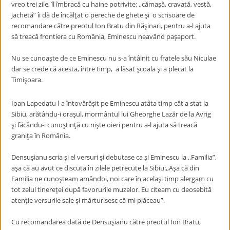
vreo trei zile, îl îmbracă cu haine potrivite: ,,cămaşă, cravată, vestă,
jachetă” îi dă de încălţat o pereche de ghete şi o scrisoare de
recomandare către preotul Ion Bratu din Răşinari, pentru a-l ajuta
să treacă frontiera cu România, Eminescu neavând paşaport.
Nu se cunoaşte de ce Eminescu nu s-a întâlnit cu fratele său Niculae
dar se crede că acesta, între timp, a lăsat şcoala şi a plecat la
Timişoara.
Ioan Lapedatu l-a întovărăşit pe Eminescu atâta timp cât a stat la
Sibiu, arătându-i oraşul, mormântul lui Gheorghe Lazăr de la Avrig
şi făcându-i cunoştinţă cu nişte oieri pentru a-l ajuta să treacă
graniţa în România.
Densuşianu scria şi el versuri şi debutase ca şi Eminescu la ,,Familia”,
aşa că au avut ce discuta în zilele petrecute la Sibiu:,,Aşa că din
Familia ne cunoşteam amândoi, noi care în acelaşi timp alergam cu
tot zelul tinereţei după favorurile muzelor. Eu citeam cu deosebită
atenţie versurile sale şi mărturisesc că-mi plăceau”.
Cu recomandarea dată de Densuşianu către preotul Ion Bratu,