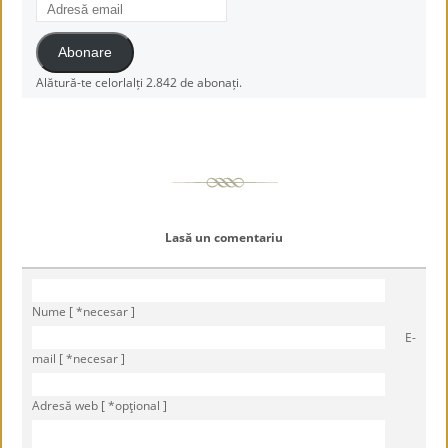
Adresă
email
Abonare
Alătură-te celorlalți 2.842 de abonați.
Lasă un comentariu
Nume [ *necesar ]
E-
mail [ *necesar ]
Adresă web [ *opţional ]