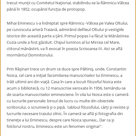
trecut munţii cu Comitetul Naţional, stabilindu-se la Râmnicu-Vâlcea
până în 1852, ocupând funcţia de protopop.
Mihai Eminescu s-a îndreptat spre Râmnicu -Vâlcea pe Valea Oltului,
pe cunoscuta arteră Traiană, admirând defileul Oltului şi vestigiile
istorice din această parte a ţării. Primul popas l-a făcut la Mănăstirea
Cozia unde a fost găzduit. Chipul luminos al lui Mircea cel Mare,
ctitorul mănăstirii, va fi evocat în poezia Scrisoarea III. Aici se află
mormântul Domnitorului.
Prin Răşinari trece un drum ce duce spre Păltiniş, unde, Constantin
Noica, cel care a iniţiat facsimilarea manuscriselor lui Eminescu, a
trăit ultimii ani din viaţă. Casa în care a locuit filozoful Noica este
acum o bibliotecă, cu 12 manuscrise xeroxate în 1956, temându-se
de soarta manuscriselor eminesciene. În vila lui Noica este o cameră
cu lucrurile personale: biroul de lucru cu multe din obiectele
scriitorului, o scrumieră şi o pipă, tabloul filozofului, cărţi şi reviste şi
lucrurile necesare traiului zilnic. În cameră se află şi fotografia din
tinereţe a lui Eminescu, despre care Noica spunea:,, Dar ca şi
folclorul nostru, Eminescu este un fenomen originar”.