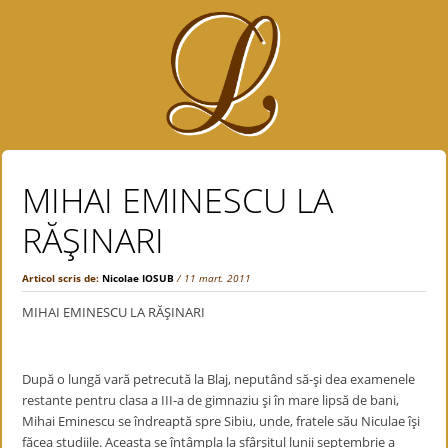
MIHAI EMINESCU LA
RĂŞINARI
Articol scris de:
Nicolae IOSUB
/ 11 mart. 2011
MIHAI EMINESCU LA RĂŞINARI
După o lungă vară petrecută la Blaj, neputând să-şi dea examenele
restante pentru clasa a III-a de gimnaziu şi în mare lipsă de bani,
Mihai Eminescu se îndreaptă spre Sibiu, unde, fratele său Niculae îşi
făcea studiile. Aceasta se întâmpla la sfârşitul lunii septembrie a