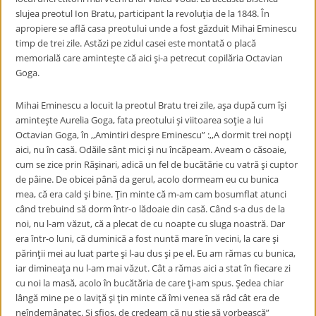
slujea preotul Ion Bratu, participant la revoluţia de la 1848. În
apropiere se află casa preotului unde a fost găzduit Mihai Eminescu
timp de trei zile. Astăzi pe zidul casei este montată o placă
memorială care aminteşte că aici şi-a petrecut copilăria Octavian
Goga.
Mihai Eminescu a locuit la preotul Bratu trei zile, aşa după cum îşi
aminteşte Aurelia Goga, fata preotului şi viitoarea soţie a lui
Octavian Goga, în ,,Amintiri despre Eminescu” :,,A dormit trei nopţi
aici, nu în casă. Odăile sânt mici şi nu încăpeam. Aveam o căsoaie,
cum se zice prin Răşinari, adică un fel de bucătărie cu vatră şi cuptor
de pâine. De obicei până da gerul, acolo dormeam eu cu bunica
mea, că era cald şi bine. Ţin minte că m-am cam bosumflat atunci
când trebuind să dorm într-o lădoaie din casă. Când s-a dus de la
noi, nu l-am văzut, că a plecat de cu noapte cu sluga noastră. Dar
era într-o luni, că duminică a fost nuntă mare în vecini, la care şi
părinţii mei au luat parte şi l-au dus şi pe el. Eu am rămas cu bunica,
iar dimineaţa nu l-am mai văzut. Cât a rămas aici a stat în fiecare zi
cu noi la masă, acolo în bucătăria de care ţi-am spus. Şedea chiar
lângă mine pe o laviţă şi ţin minte că îmi venea să râd cât era de
neîndemânatec. Şi sfios, de credeam că nu ştie să vorbească”