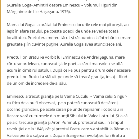
(Aurelia Goga- Amintiri despre Eminescu – volumul Figuri din
Mărginime de Ilie Haşeganu, 1976).
Mama lui Goga i-a arătat lui Eminescu locurile cele mai pitoreşti, au
ieşit în afara satului, pe coasta Boacii, de unde se vedea toată
localitatea. Poetul era mereu tăcut şi răspundea la întrebări cu mare
greutate şi în cuvinte puţine. Aurelia Goga avea atunci zece ani.
Preotul Ion Bratu i-a vorbit lui Eminescu de Andrei Şaguna, mare
cărturar ardelean, cunoscut şi de poet, a cărui mausoleu se află
acum în cimitirul satului. După ce i-a pus pentru drum cele necesare,
preotul Ion Bratu l-a sfătuit pe unde să treacă graniţa, însoţit fiind
de un om de încredere de-al său.
Eminescu a trecut graniţa pe la Vama Cucului – Vama celui Singur-
cu frica de a nu fi observat, pe o potecă cunoscută de săteni,
ocolind grănicerii, pe acele cărări pe unde răşinărenii coborau în
fiecare vară cu turmele din munţii Sibiului în Valea Lotrului. Ştia că
pe aici trecuse graniţa şi Aron Pumnul, profesorul său, în timpul
revoluţiei de la 1848, cât şi preotul Bratu care s-a stabilit la Râmnicu
Vâlcea pentru câţiva ani. După înfrângerea revoluţiei, Ion Bratu a