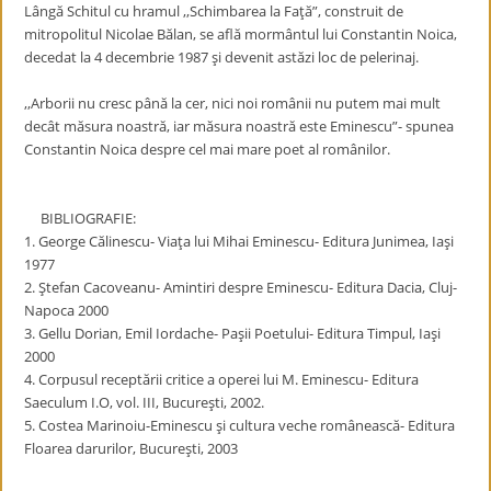
Lângă Schitul cu hramul ,,Schimbarea la Faţă”, construit de
mitropolitul Nicolae Bălan, se află mormântul lui Constantin Noica,
decedat la 4 decembrie 1987 şi devenit astăzi loc de pelerinaj.
,,Arborii nu cresc până la cer, nici noi românii nu putem mai mult
decât măsura noastră, iar măsura noastră este Eminescu”- spunea
Constantin Noica despre cel mai mare poet al românilor.
BIBLIOGRAFIE:
1. George Călinescu- Viaţa lui Mihai Eminescu- Editura Junimea, Iaşi
1977
2. Ştefan Cacoveanu- Amintiri despre Eminescu- Editura Dacia, Cluj-
Napoca 2000
3. Gellu Dorian, Emil Iordache- Paşii Poetului- Editura Timpul, Iaşi
2000
4. Corpusul receptării critice a operei lui M. Eminescu- Editura
Saeculum I.O, vol. III, Bucureşti, 2002.
5. Costea Marinoiu-Eminescu şi cultura veche românească- Editura
Floarea darurilor, Bucureşti, 2003