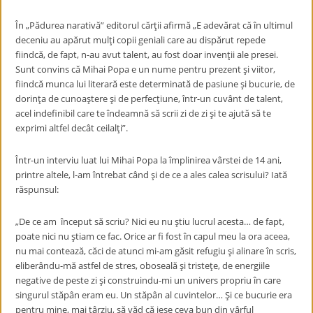
În „Pădurea narativă” editorul cărţii afirmă „E adevărat că în ultimul
deceniu au apărut mulţi copii geniali care au dispărut repede
fiindcă, de fapt, n-au avut talent, au fost doar invenţii ale presei.
Sunt convins că Mihai Popa e un nume pentru prezent şi viitor,
fiindcă munca lui literară este determinată de pasiune şi bucurie, de
dorinţa de cunoaştere şi de perfecţiune, într-un cuvânt de talent,
acel indefinibil care te îndeamnă să scrii zi de zi şi te ajută să te
exprimi altfel decât ceilalţi”.
Într-un interviu luat lui Mihai Popa la împlinirea vârstei de 14 ani,
printre altele, l-am întrebat când şi de ce a ales calea scrisului? Iată
răspunsul:
„De ce am început să scriu? Nici eu nu ştiu lucrul acesta… de fapt,
poate nici nu ştiam ce fac. Orice ar fi fost în capul meu la ora aceea,
nu mai contează, căci de atunci mi-am găsit refugiu şi alinare în scris,
eliberându-mă astfel de stres, oboseală şi tristeţe, de energiile
negative de peste zi şi construindu-mi un univers propriu în care
singurul stăpân eram eu. Un stăpân al cuvintelor… Şi ce bucurie era
pentru mine, mai târziu, să văd că iese ceva bun din vârful