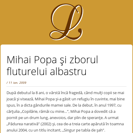
Mihai Popa şi zborul
fluturelui albastru
/ 11 ian. 2009
După debutul la 8 ani, o vârstă încă fragedă, când mulţi copii se mai
joacă şi visează, Mihai Popa şi-a găsit un refugiu în cuvinte, mai bine
spus, în a dicta gândurile mamei sale. De la debut, în anul 1997, cu
cărţulia „Copilărie, rămâi cu mine…”, Mihai Popa a dovedit că a
pornit pe un drum lung, anevoios, dar plin de speranţe. A urmat
„Pădurea narativă” (2002) şi, cea de-a treia carte apărută în toamna
anului 2004, cu un titlu incitant, „Singur pe tabla de şah”.