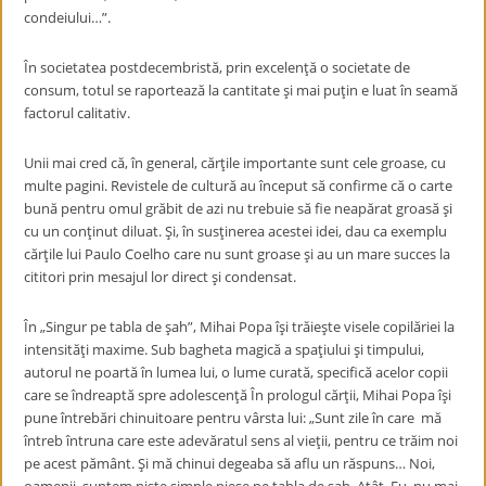
condeiului…”.
În societatea postdecembristă, prin excelenţă o societate de
consum, totul se raportează la cantitate şi mai puţin e luat în seamă
factorul calitativ.
Unii mai cred că, în general, cărţile importante sunt cele groase, cu
multe pagini. Revistele de cultură au început să confirme că o carte
bună pentru omul grăbit de azi nu trebuie să fie neapărat groasă şi
cu un conţinut diluat. Şi, în susţinerea acestei idei, dau ca exemplu
cărţile lui Paulo Coelho care nu sunt groase şi au un mare succes la
cititori prin mesajul lor direct şi condensat.
În „Singur pe tabla de şah”, Mihai Popa îşi trăieşte visele copilăriei la
intensităţi maxime. Sub bagheta magică a spaţiului şi timpului,
autorul ne poartă în lumea lui, o lume curată, specifică acelor copii
care se îndreaptă spre adolescenţă În prologul cărţii, Mihai Popa îşi
pune întrebări chinuitoare pentru vârsta lui: „Sunt zile în care mă
întreb întruna care este adevăratul sens al vieţii, pentru ce trăim noi
pe acest pământ. Şi mă chinui degeaba să aflu un răspuns… Noi,