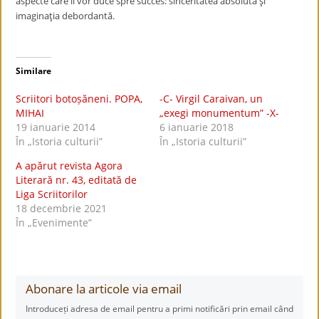
aspecte care îl vor duce spre succes: sinceritatea absolută şi
imaginaţia debordantă.
Similare
Scriitori botoșăneni. POPA,
-C- Virgil Caraivan, un
MIHAI
„exegi monumentum” -X-
19 ianuarie 2014
6 ianuarie 2018
În „Istoria culturii”
În „Istoria culturii”
A apărut revista Agora
Literară nr. 43, editată de
Liga Scriitorilor
18 decembrie 2021
În „Evenimente”
Abonare la articole via email
Introduceți adresa de email pentru a primi notificări prin email când