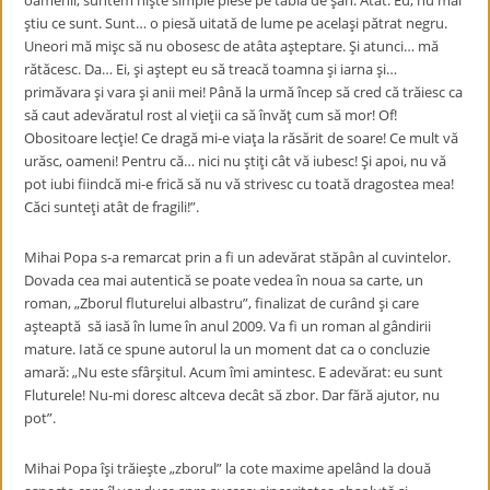
oamenii, suntem nişte simple piese pe tabla de şah. Atât. Eu, nu mai
ştiu ce sunt. Sunt… o piesă uitată de lume pe acelaşi pătrat negru.
Uneori mă mişc să nu obosesc de atâta aşteptare. Şi atunci… mă
rătăcesc. Da… Ei, şi aştept eu să treacă toamna şi iarna şi…
primăvara şi vara şi anii mei! Până la urmă încep să cred că trăiesc ca
să caut adevăratul rost al vieţii ca să învăţ cum să mor! Of!
Obositoare lecţie! Ce dragă mi-e viaţa la răsărit de soare! Ce mult vă
urăsc, oameni! Pentru că… nici nu ştiţi cât vă iubesc! Şi apoi, nu vă
pot iubi fiindcă mi-e frică să nu vă strivesc cu toată dragostea mea!
Căci sunteţi atât de fragili!”.
Mihai Popa s-a remarcat prin a fi un adevărat stăpân al cuvintelor.
Dovada cea mai autentică se poate vedea în noua sa carte, un
roman, „Zborul fluturelui albastru”, finalizat de curând şi care
aşteaptă să iasă în lume în anul 2009. Va fi un roman al gândirii
mature. Iată ce spune autorul la un moment dat ca o concluzie
amară: „Nu este sfârşitul. Acum îmi amintesc. E adevărat: eu sunt
Fluturele! Nu-mi doresc altceva decât să zbor. Dar fără ajutor, nu
pot”.
Mihai Popa îşi trăieşte „zborul” la cote maxime apelând la două