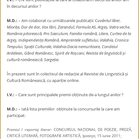
în decursul anilor ?
M.D.:
– Am colaborat cu următoarele publicații: C
uvântul liber,
Miorița, Dor de dor, Vox libri, Zarandul, Formula AS, Argeș, Vatra veche,
România pitorească, Pro Saeculum, Familia română, Litere, Curtea de la
Argeş, Independența Română, Amprentele sufletului, Valahia, Cronica
Timpului, Spații Culturale, Valahia-Dacia nemuritoare, Condeiul
Ardelean, Gând Românesc, Spirit de Roșcani, Revista de lingvistică și
cultură românească, Sargeția.
În prezent sunt în colectivul de redacție al Revistei de Lingvistică și
Cultură Românească, cu apariție online.
I.V.:
– Care sunt principalele premii obținute de-a lungul anilor ?
M.D.:
– Iată lista premiilor obținute la concursurile la care am
participat:
Premiul I -reportaj literar-
CONCURSUL NAŢIONAL DE POEZIE, PROZĂ,
CRITICĂ LITERARĂ, FOTOGRAFIE ARTISTICĂ, Ipoteşti, 15 iunie 2011;