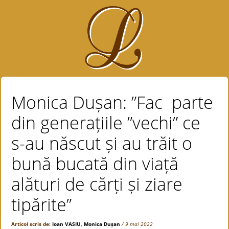
Monica Dușan: ”Fac parte
din generațiile ”vechi” ce
s-au născut și au trăit o
bună bucată din viață
alături de cărți și ziare
tipărite”
Articol scris de:
Ioan VASIU
,
Monica Dușan
/ 9 mai 2022