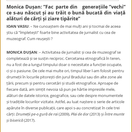
Monica Dușan: ”Fac parte din generațiile ”vechi”
ce s-au născut și au trăit o bună bucată din viață
alături de cărți și ziare tipărite”
IOAN VASIU
: – Ne cunoaștem de mai mulți ani și tocmai de aceea
știu că ”împletești” foarte bine activitatea de jurnalist cu cea de
muzeograf. Cum reușești ?
MONICA DUȘAN
: – Activitatea de jurnalist și cea de muzeograf se
completează și se susțin reciproc. Cercetarea etnografică în teren,
nu a fost de-a lungul timpului doar o necesitate a funcției ocupate,
ci și o pasiune. De cele mai multe ori, timpul liber l-am folosit pentru
drumeții în locurile pitorești din jurul Bradului sau din alte zone ale
țării, precum și pentru cercetări și studii etnografice. Aproape de
fiecare dată, am simțit nevoia să pun pe hârtie impresiile mele,
alături de datele istorice, geografice, sau cele despre monumentele
și tradițiile locurilor vizitate. Astfel, au luat naștere o serie de articole
apărute în diverse publicații, care apoi s-au concretizat în cele trei
cărți:
Drumeții pe-o gură de rai
(2009),
Plai de dor
(2013) și
Între munte
și biserică
(2017).