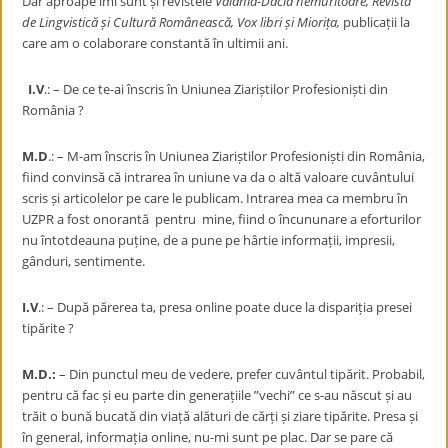
Dar aproape îmi sunt și revistele
Valahia-Dacia nemuritoare, Revista
de Lingvistică și Cultură Românească, Vox libri și Miorița,
publicații la
care am o colaborare constantă în ultimii ani.
I.V
.: – De ce te-ai înscris în Uniunea Ziariștilor Profesioniști din
România ?
M.D
.: – M-am înscris în Uniunea Ziariștilor Profesioniști din România,
fiind convinsă că intrarea în uniune va da o altă valoare cuvântului
scris și articolelor pe care le publicam. Intrarea mea ca membru în
UZPR a fost onorantă pentru mine, fiind o încununare a eforturilor
nu întotdeauna puține, de a pune pe hârtie informații, impresii,
gânduri, sentimente.
I.V
.: – După părerea ta, presa online poate duce la dispariția presei
tipărite ?
M.D.:
– Din punctul meu de vedere, prefer cuvântul tipărit. Probabil,
pentru că fac și eu parte din generațiile ”vechi” ce s-au născut și au
trăit o bună bucată din viață alături de cărți și ziare tipărite. Presa și
în general, informația online, nu-mi sunt pe plac. Dar se pare că