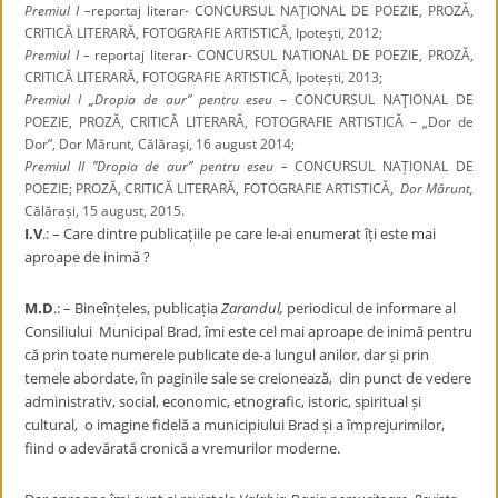
Premiul I –
reportaj literar- CONCURSUL NAŢIONAL DE POEZIE, PROZĂ,
CRITICĂ LITERARĂ, FOTOGRAFIE ARTISTICĂ, Ipoteşti, 2012;
Premiul I –
reportaj literar- CONCURSUL NATIONAL DE POEZIE, PROZĂ,
CRITICĂ LITERARĂ, FOTOGRAFIE ARTISTICĂ, Ipotești, 2013;
Premiul I „Dropia de aur” pentru eseu –
CONCURSUL NAŢIONAL DE
POEZIE, PROZĂ, CRITICĂ LITERARĂ, FOTOGRAFIE ARTISTICĂ – „Dor de
Dor”, Dor Mărunt, Călăraşi, 16 august 2014;
Premiul II ”Dropia de aur” pentru eseu –
CONCURSUL NAȚIONAL DE
POEZIE; PROZĂ, CRITICĂ LITERARĂ, FOTOGRAFIE ARTISTICĂ,
Dor Mărunt,
Călărași, 15 august, 2015.
I.V
.: – Care dintre publicațiile pe care le-ai enumerat îți este mai
aproape de inimă ?
M.D
.: – Bineînțeles, publicația
Zarandul,
periodicul de informare al
Consiliului Municipal Brad, îmi este cel mai aproape de inimă pentru
că prin toate numerele publicate de-a lungul anilor, dar și prin
temele abordate, în paginile sale se creionează, din punct de vedere
administrativ, social, economic, etnografic, istoric, spiritual și
cultural, o imagine fidelă a municipiului Brad și a împrejurimilor,
fiind o adevărată cronică a vremurilor moderne.