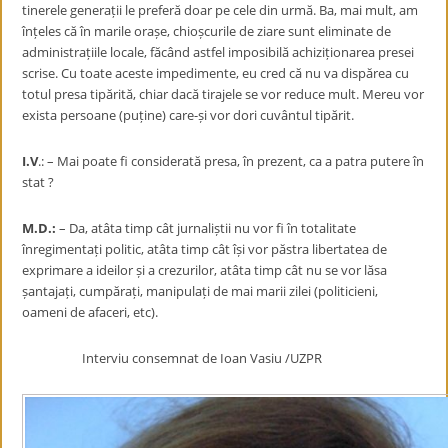
tinerele generații le preferă doar pe cele din urmă. Ba, mai mult, am
înțeles că în marile orașe, chioșcurile de ziare sunt eliminate de
administrațiile locale, făcând astfel imposibilă achiziționarea presei
scrise. Cu toate aceste impedimente, eu cred că nu va dispărea cu
totul presa tipărită, chiar dacă tirajele se vor reduce mult. Mereu vor
exista persoane (puține) care-și vor dori cuvântul tipărit.
I.V
.: – Mai poate fi considerată presa, în prezent, ca a patra putere în
stat ?
M.D.:
– Da, atâta timp cât jurnaliștii nu vor fi în totalitate
înregimentați politic, atâta timp cât își vor păstra libertatea de
exprimare a ideilor și a crezurilor, atâta timp cât nu se vor lăsa
șantajați, cumpărați, manipulați de mai marii zilei (politicieni,
oameni de afaceri, etc).
Interviu consemnat de Ioan Vasiu /UZPR