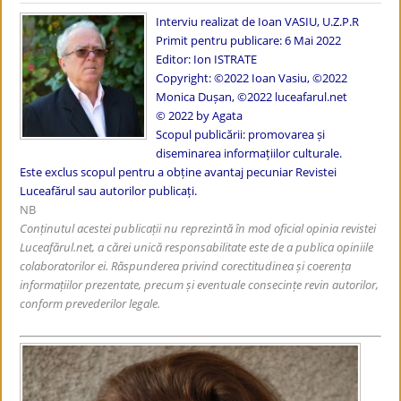
Interviu realizat de Ioan VASIU, U.Z.P.R
Primit pentru publicare: 6 Mai 2022
Editor: Ion ISTRATE
Copyright: ©2022 Ioan Vasiu, ©2022
Monica Dușan, ©2022 luceafarul.net
© 2022 by Agata
Scopul publicării: promovarea și
diseminarea informațiilor culturale.
Este exclus scopul pentru a obține avantaj pecuniar
Revistei
Luceafărul sau autorilor publicați.
NB
Conținutul acestei publicații nu reprezintă în mod oficial opinia revistei
Luceafărul.net, a cărei unică responsabilitate este de a publica opiniile
colaboratorilor ei. Răspunderea privind corectitudinea și coerența
informațiilor prezentate, precum și eventuale consecințe revin autorilor,
conform prevederilor legale.