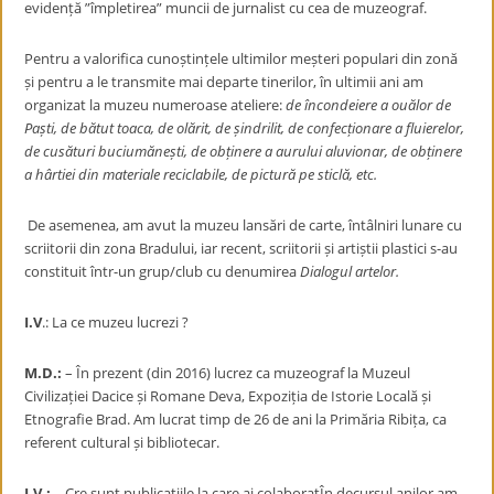
evidență ”împletirea” muncii de jurnalist cu cea de muzeograf.
Pentru a valorifica cunoștințele ultimilor meșteri populari din zonă
și pentru a le transmite mai departe tinerilor, în ultimii ani am
organizat la muzeu numeroase ateliere:
de încondeiere a ouălor de
Paști, de bătut toaca, de olărit, de șindrilit, de confecționare a fluierelor,
de cusături buciumănești, de obținere a aurului aluvionar, de obținere
a hârtiei din materiale reciclabile, de pictură pe sticlă, etc.
De asemenea, am avut la muzeu lansări de carte, întâlniri lunare cu
scriitorii din zona Bradului, iar recent, scriitorii și artiștii plastici s-au
constituit într-un grup/club cu denumirea
Dialogul artelor.
I.V
.: La ce muzeu lucrezi ?
M.D.:
– În prezent (din 2016) lucrez ca muzeograf la Muzeul
Civilizației Dacice și Romane Deva, Expoziția de Istorie Locală și
Etnografie Brad. Am lucrat timp de 26 de ani la Primăria Ribița, ca
referent cultural și bibliotecar.
I.V.:
– Cre sunt publicațiile la care ai colaboratÎn decursul anilor am