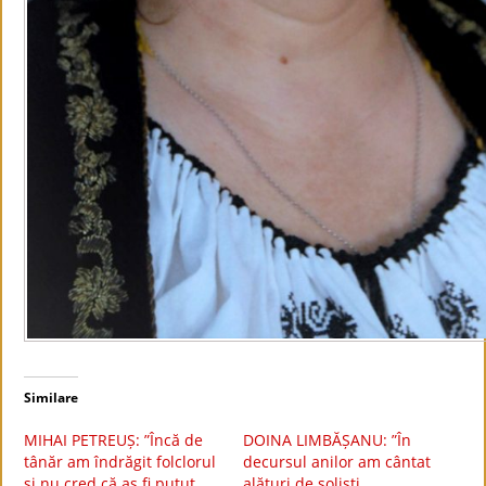
Similare
MIHAI PETREUȘ: ”Încă de
DOINA LIMBĂȘANU: ”În
tânăr am îndrăgit folclorul
decursul anilor am cântat
și nu cred că aș fi putut
alături de soliști