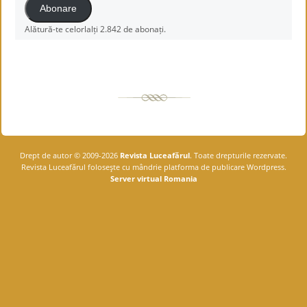
Abonare
Alătură-te celorlalți 2.842 de abonați.
Drept de autor © 2009-2026
Revista Luceafărul
. Toate drepturile rezervate.
Revista Luceafărul foloseşte cu mândrie platforma de publicare Wordpress.
Server virtual Romania