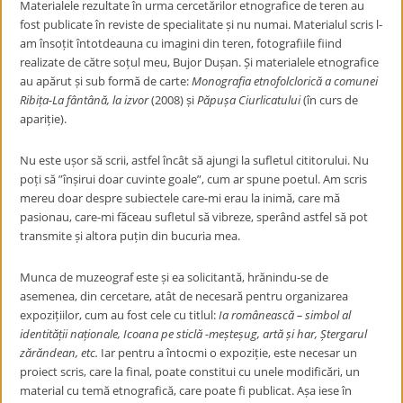
Materialele rezultate în urma cercetărilor etnografice de teren au
fost publicate în reviste de specialitate și nu numai. Materialul scris l-
am însoțit întotdeauna cu imagini din teren, fotografiile fiind
realizate de către soțul meu, Bujor Dușan. Și materialele etnografice
au apărut și sub formă de carte:
Monografia etnofolclorică a comunei
Ribița-La fântână, la izvor
(2008) și
Păpușa Ciurlicatului
(în curs de
apariție).
Nu este ușor să scrii, astfel încât să ajungi la sufletul cititorului. Nu
poți să ”înșirui doar cuvinte goale”, cum ar spune poetul. Am scris
mereu doar despre subiectele care-mi erau la inimă, care mă
pasionau, care-mi făceau sufletul să vibreze, sperând astfel să pot
transmite și altora puțin din bucuria mea.
Munca de muzeograf este și ea solicitantă, hrănindu-se de
asemenea, din cercetare, atât de necesară pentru organizarea
expozițiilor, cum au fost cele cu titlul:
Ia românească – simbol al
identității naționale, Icoana pe sticlă -meșteșug, artă și har, Ștergarul
zărăndean, etc.
Iar pentru a întocmi o expoziție, este necesar un
proiect scris, care la final, poate constitui cu unele modificări, un
material cu temă etnografică, care poate fi publicat. Așa iese în