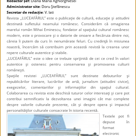
Redactor șef:
Diana Maria Aghiorghiesei
Administrator site
: Doru Ştefănescu
Secretar de redacție
: V. Iati
Revista „LUCEAFĂRUL” este o publicaţie de cultură, educaţie şi atitudini
destinată sufletului neamului românesc. Considerăm că omagierea
marelui român Mihai Eminescu, fondator al spaţiului cultural românesc
modern, este o provocare şi o datorie de onoare a fiecăruia dintre noi,
căreia îi putem da curs în nenumărate feluri. Cu credinţă în misiunea
noastră, încercăm să contribuim prin această revistă la crearea unor
repere culturale autentice şi stabile.
„LUCEAFĂRUL” este o idee ce trebuie sprijinită de cei ce cred în valori
autentice şi ostenesc pentru conservarea şi promovarea culturii
româneşti.
Spaţiile revistei „LUCEAFĂRUL” sunt destinate debuturilor şi
republicărilor literare, lucrărilor de artă, jurnalism (atitudini civice),
exegezelor, comentariilor şi informaţiilor din spaţiul cultural.
Colaborarea cu revista este deschisă tuturor celor interesaţi şi care pot
contribui semnificativ la dezvoltarea unei imagini cât mai complete
despre valorile culturale prezente, cât şi despre opera şi impactul
personalităţilor culturale consacrate în istoria recentă.
Textele pot fi
depuse în
format
electronic