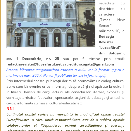
redactate cu
diacritice, cu
caractere
„Times New
Roman”
mărimea 10, la
Redacţia
Revistei
”Luceafărul”
din Botoşani,
str. 1 Decembrie, nr. 25
sau pot fi trimise prin email:
redactiarevistei@luceafarul.net
sau
editura.agata@gmail.com
Atenție! Mărimiea iamginilor/foto asociate textului vor în format .jpg cu o
marime de max. 200 K. Nu vor fi publicate textele în format .pdf.
Prin intermediul acestei publicaţii dorim să promovăm un dialog cultural
activ: sunt binevenite orice informaţii despre cărţi noi apărute la edituri,
în librării, lansări de cărţi, acţiuni ale cenaclurilor literare, expoziţii şi
vernisaje artistice, festivaluri, spectacole, acţiuni de educaţie şi atitudine
civică, informaţii cu mesaj cultural-educativ etc.
NB !
Conținutul acestei reviste nu reprezintă în mod oficial opinia revistei
Luceafărul.net, a cărei unică responsabilitate este de a publica opiniile
colaboratorilor ei. Răspunderea privind corectitudinea și coerența
informațiilor prezentate, precum și eventuale consecințe revin autorilor,