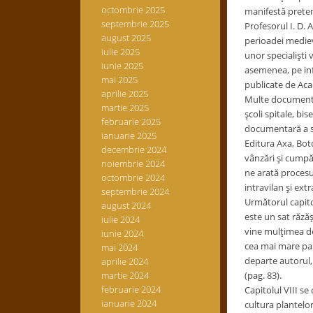
octombrie 2025
manifestă pretenţ
septembrie 2025
Profesorul I. D.
august 2025
perioadei medieva
iulie 2025
unor specialişti 
iunie 2025
asemenea, pe inf
mai 2025
publicate de Aca
aprilie 2025
Multe documente i
martie 2025
şcoli spitale, bis
februarie 2025
documentară a sa
ianuarie 2025
Editura Axa, Boto
decembrie 2024
vânzări şi cumpăr
noiembrie 2024
ne arată procesul
octombrie 2024
intravilan şi extr
septembrie 2024
Următorul capitol 
august 2024
este un sat răzăş
iulie 2024
vine mulţimea de 
iunie 2024
cea mai mare part
mai 2024
departe autorul, 
aprilie 2024
martie 2024
(pag. 83).
februarie 2024
Capitolul VIII s
ianuarie 2024
cultura plantelor