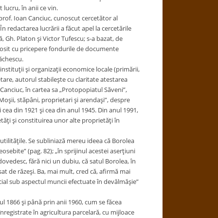
lucru, în anii ce vin.
prof. Ioan Canciuc, cunoscut cercetător al
n redactarea lucrării a făcut apel la cercetările
ă, Gh. Platon şi Victor Tufescu; s-a bazat, de
losit cu pricepere fondurile de documente
ăchescu.
stituţii şi organizaţii economice locale (primării,
etare, autorul stabileşte cu claritate atestarea
Canciuc, în cartea sa „Protopopiatul Săveni”,
Moşii, stăpâni, proprietari şi arendaşi”, despre
 cea din 1921 şi cea din anul 1945. Din anul 1991,
ăţi şi constituirea unor alte proprietăţi în
i utilităţile. Se subliniază mereu ideea că Borolea
sebite” (pag. 82); „în sprijinul acestei aserţiuni
ovedesc, fără nici un dubiu, că satul Borolea, în
at de răzeşi. Ba, mai mult, cred că, afirmă mai
special sub aspectul muncii efectuate în devălmăşie”
l 1866 şi până prin anii 1960, cum se făcea
înregistrate în agricultura parcelară, cu mijloace