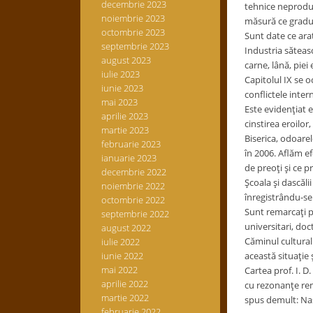
decembrie 2023
tehnice neproduc
noiembrie 2023
măsură ce gradul
octombrie 2023
Sunt date ce arat
septembrie 2023
Industria săteasc
august 2023
carne, lână, piei
iulie 2023
Capitolul IX se o
iunie 2023
conflictele intern
mai 2023
Este evidenţiat e
aprilie 2023
cinstirea eroilor
martie 2023
Biserica, odoarel
februarie 2023
în 2006. Aflăm ef
ianuarie 2023
de preoţi şi ce p
decembrie 2022
Şcoala şi dascăli
noiembrie 2022
înregistrându-se 
octombrie 2022
Sunt remarcaţi pr
septembrie 2022
universitari, doct
august 2022
Căminul cultural 
iulie 2022
iunie 2022
această situaţie 
mai 2022
Cartea prof. I. D
aprilie 2022
cu rezonanţe rema
martie 2022
spus demult: Na
februarie 2022