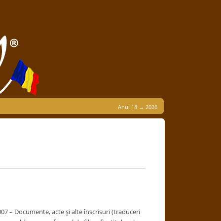
Anul 18 → 2026
07 – Documente, acte şi alte înscrisuri (traduceri