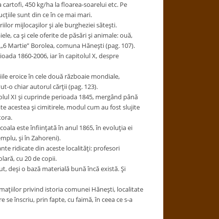
artofi, 450 kg/ha la floarea-soarelui etc. Pe
iile sunt din ce în ce mai mari.
or mijlocaşilor şi ale burgheziei săteşti.
le, ca şi cele oferite de păsări şi animale: ouă,
ei „6 Martie” Borolea, comuna Hăneşti (pag. 107).
rioada 1860-2006, iar în capitolul X, despre
ciile eroice în cele două războaie mondiale,
t-o chiar autorul cărţii (pag. 123).
itolul XI şi cuprinde perioada 1845, mergând până
te acestea şi cimitirele, modul cum au fost slujite
tora.
coala este înfiinţată în anul 1865, în evoluţia ei
mplu, şi în Zahoreni).
te ridicate din aceste localităţi: profesori
olară, cu 20 de copii.
ut, deşi o bază materială bună încă există. Şi
rmaţiilor privind istoria comunei Hăneşti, localitate
se înscriu, prin fapte, cu faimă, în ceea ce s-a