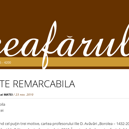
5 - 4200
TE REMARCABILA
ai MATEI
/ 23 nov. 2010
ila
ei
d cel puţin trei motive, cartea profesorului Ilie D. Avâvări „Borolea – 1432-20