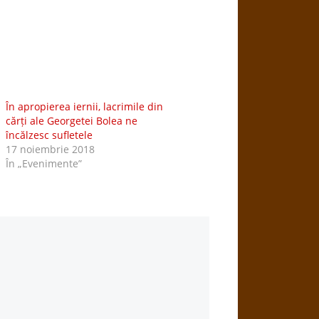
În apropierea iernii, lacrimile din
cărți ale Georgetei Bolea ne
încălzesc sufletele
17 noiembrie 2018
În „Evenimente”