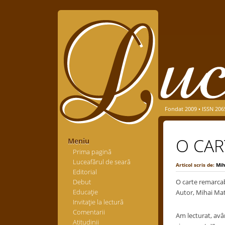
Fondat 2009 • ISSN 206
O CAR
Meniu
Prima pagină
Luceafărul de seară
Articol scris de:
Mih
Editorial
Debut
O carte remarcab
Educaţie
Autor, Mihai Mat
Invitaţie la lectură
Comentarii
Am lecturat, avân
Atitudinii