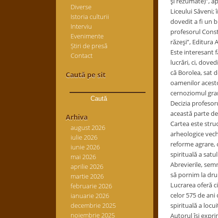
şi rezumate)”, ap
Diverse
Liceului Săveni; î
Istoria culturii
dovedit a fi un 
Interviu
profesorul Consta
Evenimente
răzeşi”, Editura 
Știri de presă
Este interesant f
Contact
lucrări, ci, dove
că Borolea, sat d
Caută pe sit
oamenilor acesto
Caută
cernoziomul gran
după:
Decizia profesoru
această parte de 
Arhiva
Cartea este struc
august 2026
arheologice vechi
iulie 2026
reforme agrare, c
iunie 2026
spirituală a satul
mai 2026
Abrevierile, semn
aprilie 2026
să pornim la drum
martie 2026
Lucrarea oferă ci
februarie 2026
celor 575 de ani 
ianuarie 2026
decembrie 2025
spirituală a locu
noiembrie 2025
Autorul îşi expri