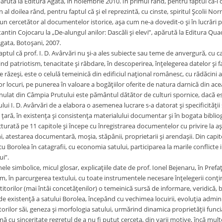
ărută la Editura Agata, în noiembrie 2010. În primul rând, pentru faptul că-l c
n al doilea rând, pentru faptul că şi el reprezintă, cu cinste, spiritul Şcolii Nor
bun cercetător al documentelor istorice, aşa cum ne-a dovedit-o şi în lucrăr
ntin Cojocaru la „De-alungul anilor: Dascăli şi elevi”, apărută la Editura Qua
Agata, Botoşani, 2007.
aptul că prof. I. D. Avârvări nu şi-a ales subiecte sau teme de anvergură, cu 
dind patriotism, tenacitate şi răbdare, în descoperirea, înţelegerea datelor şi 
e răzeşi, este o celulă temeinică din edificiul naţional românesc, cu rădăcini
r locuri, pe punerea în valoare a bogăţiilor oferite de natura darnică din ac
ulat din Câmpia Prutului este pământul dătător de culturi spornice, dacă est
lui I. D. Avârvări de a elabora o asemenea lucrare s-a datorat şi specificităţii ş
ţară, în existenţa şi consistenţa materialului documentar şi în bogata bibliog
turată pe 11 capitole şi începe cu înregistrarea documentelor cu privire la aşe
, atestarea documentară, moşia, stăpânii, proprietarii şi arendaşii. Din capi
u Borolea în catagrafii, cu economia satului, participarea la marile conflicte i
ui”.
ele simbolice, micul glosar, explicaţiile date de prof. Ionel Bejenaru, în Prefa
, în parcurgerea textului, cu toate instrumentele necesare înţelegerii conţinu
titorilor (mai întâi concetăţenilor) o temeinică sursă de informare, veridică,
de existenţă a satului Borolea, începând cu vechimea locuirii, evoluţia admini
itorilor săi, geneza şi morfologia satului, urmărind dinamica proprietăţii func
mă cu sinceritate regretul de a nu fi putut cerceta, din varii motive, încă mul