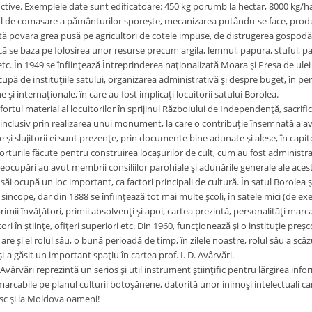
tive. Exemplele date sunt edificatoare: 450 kg porumb la hectar, 8000 kg/ha c
 de comasare a pământurilor sporeşte, mecanizarea putându-se face, producţ
ă povara grea pusă pe agricultori de cotele impuse, de distrugerea gospodăriil
ă se baza pe folosirea unor resurse precum argila, lemnul, papura, stuful, paie
 etc. În 1949 se înfiinţează Întreprinderea naţionalizată Moara şi Presa de ul
cupă de instituţiile satului, organizarea administrativă şi despre buget, în pe
e şi internaţionale, în care au fost implicaţi locuitorii satului Borolea.
fortul material al locuitorilor în sprijinul Războiului de Independenţă, sacrifi
, inclusiv prin realizarea unui monument, la care o contribuţie însemnată a avu
e şi slujitorii ei sunt prezenţe, prin documente bine adunate şi alese, în cap
orturile făcute pentru construirea locaşurilor de cult, cum au fost administra
reocupări au avut membrii consiliilor parohiale şi adunările generale ale aces
i săi ocupă un loc important, ca factori principali de cultură. În satul Borolea ş
sincope, dar din 1888 se înfiinţează tot mai multe şcoli, în satele mici (de exe
imii învăţători, primii absolvenţi şi apoi, cartea prezintă, personalităţi marcan
ori în ştiinţe, ofiţeri superiori etc. Din 1960, funcţionează şi o instituţie preşc
are şi el rolul său, o bună perioadă de timp, în zilele noastre, rolul său a scăz
şi-a găsit un important spaţiu în cartea prof. I. D. Avârvări.
. Avârvări reprezintă un serios şi util instrument ştiinţific pentru lărgirea info
rcabile pe planul culturii botoşănene, datorită unor inimoşi intelectuali care 
sc şi la Moldova oameni!