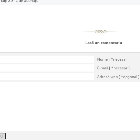
rlalți 2.842 de abonați.
Lasă un comentariu
Nume [ *necesar ]
E-mail [ *necesar ]
Adresă web [ *opţional ]