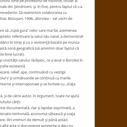
unosc bine pe profesorul de filozofie, titular al
male din Şendriceni, şi, în fine, pentru faptul că s-a
i precedente. Să reamintim colaborarea cu
drat, Botoşani, 1996; „Borolea – sat vechi de
care să „rupă gura” celor care mai fac asemenea
faptelor referitoare la satul său natal, a demonstrat
 adânci în timp şi cu o existenţă bazată pe munca
eastă zonă geografică (să amintim doar faptul că
e bine lucrat).
i unicităţii satului răzăşesc, ce a avut-o Borolea în
rafie existentă.
zare, relief, ape, continuând cu vestigii
tolul V şi următoarele se continuă cu marile
nterne şi internaţionale şi se încheie cu „Viaţa
ţă, şi de către autor, în Argument, toate ne ajută
tului cărţii.
 bine documentată, clar şi lapidar exprimată, a
strativ-teritorială, economia sătească şi viaţa
iare, din vremuri de demult şi până astăzi.
te alte acte şi documente existente şi deci nu