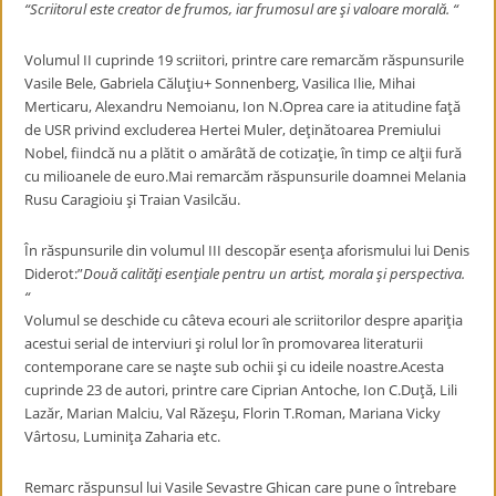
“Scriitorul este creator de frumos, iar frumosul are şi valoare morală. “
Volumul II cuprinde 19 scriitori, printre care remarcăm răspunsurile
Vasile Bele, Gabriela Căluţiu+ Sonnenberg, Vasilica Ilie, Mihai
Merticaru, Alexandru Nemoianu, Ion N.Oprea care ia atitudine faţă
de USR privind excluderea Hertei Muler, deţinătoarea Premiului
Nobel, fiindcă nu a plătit o amărâtă de cotizaţie, în timp ce alţii fură
cu milioanele de euro.Mai remarcăm răspunsurile doamnei Melania
Rusu Caragioiu şi Traian Vasilcău.
În răspunsurile din volumul III descopăr esenţa aforismului lui Denis
Diderot:”
Două calităţi esenţiale pentru un artist, morala şi perspectiva.
“
Volumul se deschide cu câteva ecouri ale scriitorilor despre apariţia
acestui serial de interviuri şi rolul lor în promovarea literaturii
contemporane care se naşte sub ochii şi cu ideile noastre.Acesta
cuprinde 23 de autori, printre care Ciprian Antoche, Ion C.Duţă, Lili
Lazăr, Marian Malciu, Val Răzeşu, Florin T.Roman, Mariana Vicky
Vârtosu, Luminiţa Zaharia etc.
Remarc răspunsul lui Vasile Sevastre Ghican care pune o întrebare