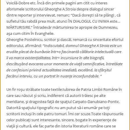
Voicilă-Dobre etc. Încă din primele pagini am citit cu interes
aforismele scriitorului Gheorghe A.Stroia despre dialogul sincer
dintre reporter şi intervievat, remarc: “Dacă doreşti să te plângi , că
sufletul tău rabdă prea mult, atunci ÎN DIALOGUL CU INIMA este…
MĂRTURISIRE.“ Întradevăr mărturisirea te apropie de Dumnezeu,
aşa cum citim în Evanghelie.
Gheorghe Postelnicu, scriitor şi dascăl, remarcă cu sinceritate efortul
editorului, afirmând:
“Indiscutabil, domnul Gheorghe A Stroia este un
erudite plecat de bunăvoie într+o fascinantă călătorie intelectuală care
îi va marca existenţialitatea, într+ incursiune în alte biografii,
descătuşând evocarea unor momente de viaţă semnificative, întretăiate
de confesiuni privind actualitatea imediată, excelând, la sfârşitul
fiecărui interviu, cu un portret în nuanţe inconfundabile. “
Un fir roşu străbate toate textile:Iubirea de Patria Limbii Române în
care sau născut şi scriu, indiferent că autorii trăiesc pe alte
meridiane, şi dragostea faţă de spaţiul Carpato-Danubiano-Pontic.
Datorită spaţiului tipografic nu am putut să-i enumăr pe toţi
scriitorii incluşi în cele patru tomuri. Îmi cer scuze.Toate răspunsurile
celor publicaţi sunt interesante, sincere, bogate în experienţe de
viaţă şi cultură, ele fac parte din istoria literaturii române care se