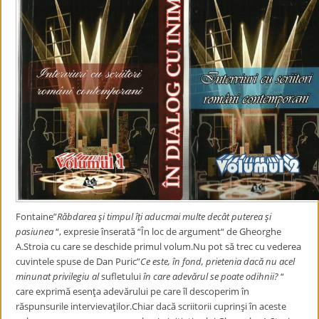
Fontaine”
Răbdarea şi timpul îţi aducmai multe decât puterea şi
pasiunea
“, expresie înserată “În loc de argument“ de Gheorghe
A.Stroia cu care se deschide primul volum.Nu pot să trec cu vederea
cuvintele spuse de Dan Puric”
Ce este, în fond, prietenia dacă nu acel
minunat privilegiu al
sufletului
în care adevărul se poate odihnii?
“
care exprimă esenţa adevărului pe care îl descoperim în
răspunsurile intervievaţilor.Chiar dacă scriitorii cuprinşi în aceste