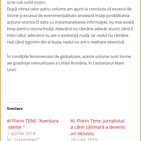
scrie sub ochii noştri.
După citirea celor patru volume am ajuns la concluzia că excesul de
istorie şi excesul de evenimenţialitate anulează însăşi posibilitatea
acţiunii istorice.O data cu instantaneitatea informaţiei, nu mai există
timp pentru istoria însăşi. Adevărul nu rămâne adevăr atunci când îi
ridici vălul, adevărul nu are o existenţă nudă, iar realul nu rămâne
real când izgonim din el iluzia, realul nu are o realitate obiectivă.
În condiţiile fenomenului de globalizare, aceste volume sunt borne
ale gradinţei nemuritoare a Limbii Române, în Centenarul Marii
Uniri.
Similare
Al Florin ȚENE “Aventura
Al. Florin Țene, jurnalistul
ideilor “
a cărei călimară a devenit
1 aprilie 2018
un Vezuviu
În „Comentarii”
28 iulie 2019