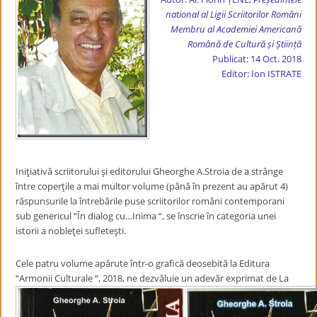
national al Ligii Scriitorilor Români
Membru al Academiei Americană
Română de Cultură și Știință
Publicat: 14 Oct. 2018
Editor: Ion ISTRATE
Iniţiativă scriitorului şi editorului Gheorghe A.Stroia de a strânge
între coperţile a mai multor volume (până în prezent au apărut 4)
răspunsurile la întrebările puse scriitorilor români contemporani
sub genericul “În dialog cu…Inima “, se înscrie în categoria unei
istorii a nobleţei sufleteşti.
Cele patru volume apărute într-o grafică deosebită la Editura
“Armonii Culturale “, 2018, ne dezvăluie un adevăr exprimat de La