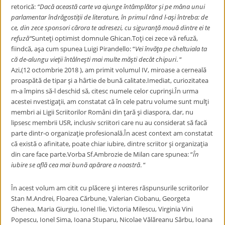
retorică:
“Dacă această carte va ajunge întâmplător şi pe mâna unui
parlamentar îndrăgostiţii de literature, în primul rând l-aşi întreba: de
ce, din zece sponsori cărora te adresezi, cu siguranţă mouă dintre ei te
refuză“
Sunteţi optimist domnule Ghican.Toţi cei zece vă refuză,
fiindcă, aşa cum spunea Luigi Pirandello: “
Vei învăţa pe cheltuiala ta
că de-alungu vieţii întâlneşti mai multe măşti decât chipuri
. “
Azi,(12 octombrie 2018 ), am primit volumul IV, miroase a cerneală
proaspătă de tipar şi a hârtie de bună calitate.Imediat, curiozitatea
m-a împins să-l deschid să, citesc numele celor cuprinşi.În urma
acestei nvestigaţii, am constatat că în cele patru volume sunt mulţi
membri ai Ligii Scriitorilor Români din ţară şi diaspora, dar, nu
lipsesc membrii USR, inclusiv scriitori care nu au considerat să facă
parte dintr-o organizaţie profesională.În acest context am constatat
că există o afinitate, poate chiar iubire, dintre scriitor şi organizaţia
din care face parte.Vorba Sf.Ambrozie de Milan care spunea: “
În
iubire se află cea mai bună apărare a noastră
. “
În acest volum am citit cu plăcere şi interes răspunsurile scriitorilor
Stan M.Andrei, Floarea Cărbune, Valerian Ciobanu, Georgeta
Ghenea, Maria Giurgiu, Ionel Ilie, Victoria Milescu, Virginia Vini
Popescu, Ionel Sima, Ioana Stuparu, Nicolae Vălăreanu Sârbu, Ioana