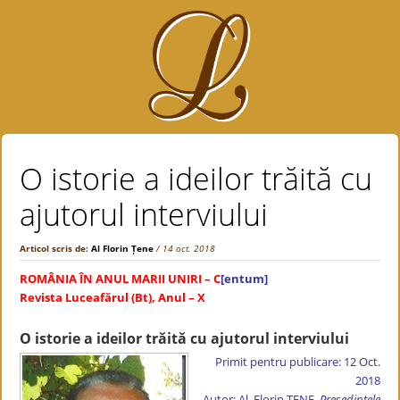
O istorie a ideilor trăită cu
ajutorul interviului
Articol scris de:
Al Florin Țene
/ 14 oct. 2018
ROMÂNIA ÎN ANUL MARII UNIRI – C
[entum]
Revista Luceafărul (Bt), Anul – X
O istorie a ideilor trăită cu ajutorul interviului
Primit pentru publicare: 12 Oct.
2018
Autor: Al. Florin ȚENE,
Președintele