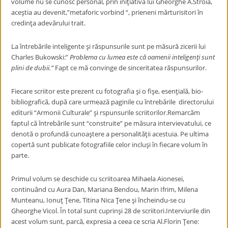
volume nu se cunosc personal, prin iniţiativa lui Gheorghe A.Stroia,
aceştia au devenit,”metaforic vorbind “, prieneni mărturisitori în
credinţa adevărului trait.
La întrebările inteligente şi răspunsurile sunt pe măsură zicerii lui
Charles Bukowski:”
Problema cu lumea este că oamenii inteligenţi sunt
plini de dubii.”
Fapt ce mă convinge de sinceritatea răspunsurilor.
Fiecare scriitor este prezent cu fotografia şi o fişe, esenţială, bio-
bibliografică, după care urmează paginile cu întrebările directorului
editurii “Armonii Culturale” şi rspunsurile scriitorilor.Remarcăm
faptul că întrebările sunt “construite” pe măsura intervievatului, ce
denotă o profundă cunoaştere a personalităţii acestuia. Pe ultima
copertă sunt publicate fotografiile celor incluşi în fiecare volum în
parte.
Primul volum se deschide cu scriitoarea Mihaela Aionesei,
continuând cu Aura Dan, Mariana Bendou, Marin Ifrim, Milena
Munteanu, Ionuţ Ţene, Titina Nica Ţene şi încheindu-se cu
Gheorghe Vicol. În total sunt cuprinşi 28 de scriitori.Interviurile din
acest volum sunt, parcă, expresia a ceea ce scria Al.Florin Ţene: