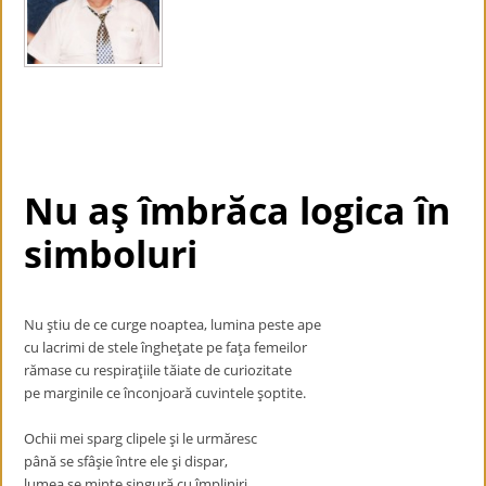
Nu aş îmbrăca logica în
simboluri
Nu ştiu de ce curge noaptea, lumina peste ape
cu lacrimi de stele îngheţate pe faţa femeilor
rămase cu respiraţiile tăiate de curiozitate
pe marginile ce înconjoară cuvintele şoptite.
Ochii mei sparg clipele şi le urmăresc
până se sfâşie între ele şi dispar,
lumea se minte singură cu împliniri