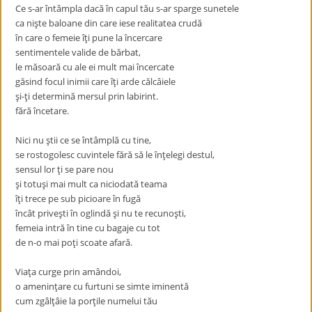
Ce s-ar întâmpla dacă în capul tău s-ar sparge sunetele
ca nişte baloane din care iese realitatea crudă
în care o femeie îţi pune la încercare
sentimentele valide de bărbat,
le măsoară cu ale ei mult mai încercate
găsind focul inimii care îţi arde călcâiele
şi-ţi determină mersul prin labirint.
fără încetare.
Nici nu ştii ce se întâmplă cu tine,
se rostogolesc cuvintele fără să le înţelegi destul,
sensul lor ţi se pare nou
şi totuşi mai mult ca niciodată teama
îţi trece pe sub picioare în fugă
încât priveşti în oglindă şi nu te recunoşti,
femeia intră în tine cu bagaje cu tot
de n-o mai poţi scoate afară.
Viaţa curge prin amândoi,
o ameninţare cu furtuni se simte iminentă
cum zgâlţâie la porţile numelui tău