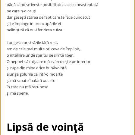
până când se iveşte posibilitatea aceea neaşteptată
pe care n-o cauţi
dar găseşti starea de fapt care te face cunoscut
şi te împinge în preocupările ei
neliniştită că nu-i fericirea cuiva.
Lungesc rar străzile fără rost,
am de cele mai multe ori ceva de împlinit,
o întâlnire unde spiritul se simte liber.
O nepoetică mişcare mă zvârcoleşte pe interior
şi rupe din mine orice bunăvoinţă,
alungă golurile ca într-o moarte
şi mă scoate înafară un altul
în care nu mă recunosc
şi mă sperie.
Lipsă de voinţă