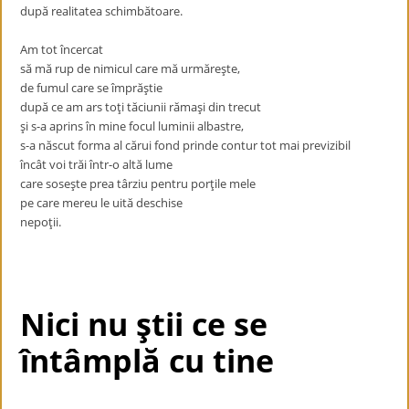
după realitatea schimbătoare.
Am tot încercat
să mă rup de nimicul care mă urmăreşte,
de fumul care se împrăştie
după ce am ars toţi tăciunii rămaşi din trecut
şi s-a aprins în mine focul luminii albastre,
s-a născut forma al cărui fond prinde contur tot mai previzibil
încât voi trăi într-o altă lume
care soseşte prea târziu pentru porţile mele
pe care mereu le uită deschise
nepoţii.
Nici nu ştii ce se
întâmplă cu tine