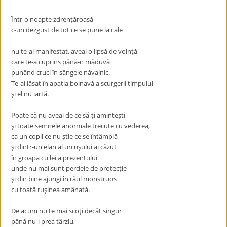
Într-o noapte zdrenţăroasă
c-un dezgust de tot ce se pune la cale
nu te-ai manifestat, aveai o lipsă de voinţă
care te-a cuprins până-n măduvă
punând cruci în sângele năvalnic.
Te-ai lăsat în apatia bolnavă a scurgerii timpului
şi el nu iartă.
Poate că nu aveai de ce să-ţi aminteşti
şi toate semnele anormale trecute cu vederea,
ca un copil ce nu ştie ce se întâmplă
şi dintr-un elan al urcuşului ai căzut
în groapa cu lei a prezentului
unde nu mai sunt perdele de protecţie
şi din bine ajungi în răul monstruos
cu toată ruşinea amânată.
De acum nu te mai scoţi decât singur
până nu-i prea târziu,