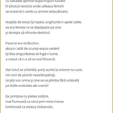
cu călcâiele aprinse după trupuri lucrate
în ţinuturi exotice unde cafeaua fericirii
se-ncearcă-n serile cu arome seducătoare.
Nopţile de extaz îşi topesc unghiurile-n apele calde,
ea era femeia ce se depăşeşte pe sine
şi doreşte să-nfrunte destinul.
Pasul ei era strălucitor,
aburu-i atât de scump expus vederii
îşi lăsa singurătatea să fugă-n lume,
a crezut că n-o să se mai întoarcă.
Dar totul se schimbă, porţi aurite la orizont nu sunt,
vin nori de plumb neastâmpăraţi,
ce ploi vor urma şi cine se va plimba fără umbrelă
pe liniile ondulate ale vremii?
Ea, prinţesa cu pielea subţire,
mai frumoasă ca cerul prin mine trecea
luminoasă ca steaua ciobanului.