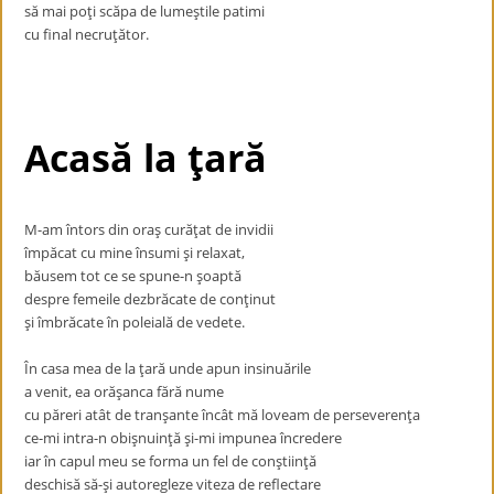
să mai poţi scăpa de lumeştile patimi
cu final necruţător.
Acasă la ţară
M-am întors din oraş curăţat de invidii
împăcat cu mine însumi şi relaxat,
băusem tot ce se spune-n şoaptă
despre femeile dezbrăcate de conţinut
şi îmbrăcate în poleială de vedete.
În casa mea de la ţară unde apun insinuările
a venit, ea orăşanca fără nume
cu păreri atât de tranşante încât mă loveam de perseverenţa
ce-mi intra-n obişnuinţă şi-mi impunea încredere
iar în capul meu se forma un fel de conştiinţă
deschisă să-şi autoregleze viteza de reflectare