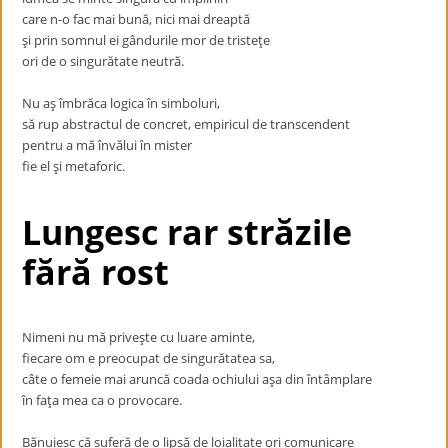
care n-o fac mai bună, nici mai dreaptă
şi prin somnul ei gândurile mor de tristeţe
ori de o singurătate neutră.
Nu aş îmbrăca logica în simboluri,
să rup abstractul de concret, empiricul de transcendent
pentru a mă învălui în mister
fie el şi metaforic.
Lungesc rar străzile
fără rost
Nimeni nu mă priveşte cu luare aminte,
fiecare om e preocupat de singurătatea sa,
câte o femeie mai aruncă coada ochiului aşa din întâmplare
în faţa mea ca o provocare.
Bănuiesc că suferă de o lipsă de loialitate ori comunicare