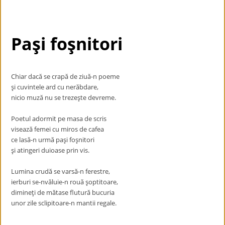
Paşi foşnitori
Chiar dacă se crapă de ziuă-n poeme
şi cuvintele ard cu nerăbdare,
nicio muză nu se trezeşte devreme.
Poetul adormit pe masa de scris
visează femei cu miros de cafea
ce lasă-n urmă paşi foşnitori
şi atingeri duioase prin vis.
Lumina crudă se varsă-n ferestre,
ierburi se-nvăluie-n rouă şoptitoare,
dimineţi de mătase flutură bucuria
unor zile sclipitoare-n mantii regale.