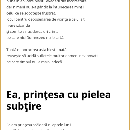
pune în aplicare planul evadării din încorsetare
dar nimeni nu s-a gândit la întunecarea minţii
celui ce se socoteşte frustrat.
Jocul pentru deposedarea de voinţă a celuilalt
n-are izbândă
şi comite sinuciderea ori crima
pe care nici Dumnezeu nu le iartă.
Toată nenorocirea asta blestemată
reuşeşte să ucidă sufletele multor oameni nevinovaţi
pe care timpul nu le mai vindecă.
Ea, prinţesa cu pielea
subţire
Ea era prinţesa scăldată-n laptele lunii