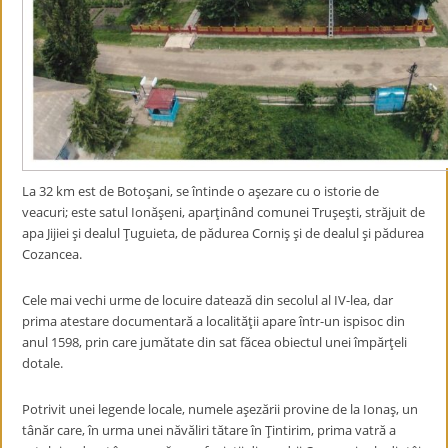
La 32 km est de Botoşani, se întinde o aşezare cu o istorie de
veacuri; este satul Ionăşeni, aparţinând comunei Truşeşti, străjuit de
apa Jijiei şi dealul Ţuguieta, de pădurea Corniş şi de dealul şi pădurea
Cozancea.
Cele mai vechi urme de locuire datează din secolul al IV-lea, dar
prima atestare documentară a localităţii apare într-un ispisoc din
anul 1598, prin care jumătate din sat făcea obiectul unei împărţeli
dotale.
Potrivit unei legende locale, numele aşezării provine de la Ionaş, un
tânăr care, în urma unei năvăliri tătare în Ţintirim, prima vatră a