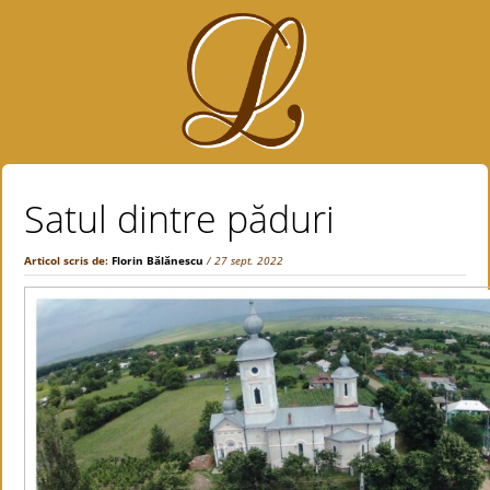
Satul dintre păduri
Articol scris de:
Florin Bălănescu
/ 27 sept. 2022