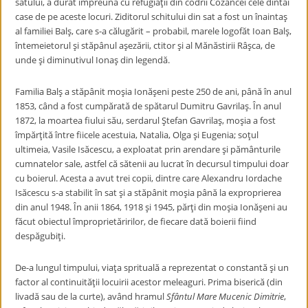
satului, a durat împreună cu refugiaţii din codrii Cozancei cele dintâi
case de pe aceste locuri. Ziditorul schitului din sat a fost un înaintaş
al familiei Balş, care s-a călugărit – probabil, marele logofăt Ioan Balş,
întemeietorul şi stăpânul aşezării, ctitor şi al Mănăstirii Râşca, de
unde şi diminutivul Ionaş din legendă.
Familia Balş a stăpânit moşia Ionăşeni peste 250 de ani, până în anul
1853, când a fost cumpărată de spătarul Dumitru Gavrilaş. În anul
1872, la moartea fiului său, serdarul Ştefan Gavrilaş, moşia a fost
împărţită între fiicele acestuia, Natalia, Olga şi Eugenia; soţul
ultimeia, Vasile Isăcescu, a exploatat prin arendare şi pământurile
cumnatelor sale, astfel că sătenii au lucrat în decursul timpului doar
cu boierul. Acesta a avut trei copii, dintre care Alexandru Iordache
Isăcescu s-a stabilit în sat şi a stăpânit moşia până la exproprierea
din anul 1948. În anii 1864, 1918 şi 1945, părţi din moşia Ionăşeni au
făcut obiectul împroprietăririlor, de fiecare dată boierii fiind
despăgubiţi.
De-a lungul timpului, viaţa sprituală a reprezentat o constantă şi un
factor al continuităţii locuirii acestor meleaguri. Prima biserică (din
livadă sau de la curte), având hramul
Sfântul Mare Mucenic Dimitrie
,