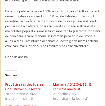
există doar aproximativ 20 de şcolari şi doi învăţători.
De la o populaţie de peste 2.000 de locuitori în anul 1968, în prezent
numărul sătenilor a scăzut sub 700, iar efectele depopulării sunt
resimţite din plin. În absenţa locurilor de muncă şi neavând condiţii
pentru a iniţia o afacere, tinerii au plecat să lucreze în străinătate,
majoritatea populaţiei rămase fiind îmbătrânită şi sărăcită. Ionăşenii
de odinioară, a căror mândrie se întemeia pe veacuri de istorie, au
ajuns la ceasul amintirilor, depănate cu nostalgie de ultimii bătrâni
celor care mai sunt dispuşi să-i asculte şi să-i binecuvânteze.
Florin Bălănescu
Similare
Propăşirea şi decăderea
Mariana ADĂSCĂLIȚEI: E
unei străvechi aşezări
satul tot mai trist
28 septembrie 2022
21 aprilie 2017
În „Istoria culturii”
În „lnvitaţie la lectură”