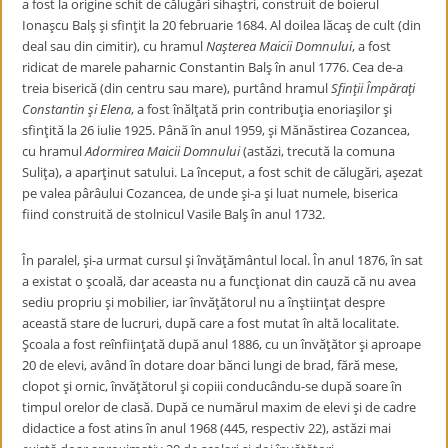
a fost la origine schit de călugări sihaştri, construit de boierul
Ionaşcu Balş şi sfinţit la 20 februarie 1684. Al doilea lăcaş de cult (din
deal sau din cimitir), cu hramul
Naşterea Maicii Domnului
, a fost
ridicat de marele paharnic Constantin Balş în anul 1776. Cea de-a
treia biserică (din centru sau mare), purtând hramul
Sfinţii Împăraţi
Constantin şi Elena
, a fost înălţată prin contribuţia enoriaşilor şi
sfinţită la 26 iulie 1925. Până în anul 1959, şi Mănăstirea Cozancea,
cu hramul
Adormirea Maicii Domnului
(astăzi, trecută la comuna
Suliţa), a aparţinut satului. La început, a fost schit de călugări, aşezat
pe valea pârâului Cozancea, de unde şi-a şi luat numele, biserica
fiind construită de stolnicul Vasile Balş în anul 1732.
În paralel, şi-a urmat cursul şi învăţământul local. În anul 1876, în sat
a existat o şcoală, dar aceasta nu a funcţionat din cauză că nu avea
sediu propriu şi mobilier, iar învăţătorul nu a înştiinţat despre
această stare de lucruri, după care a fost mutat în altă localitate.
Şcoala a fost reînfiinţată după anul 1886, cu un învăţător şi aproape
20 de elevi, având în dotare doar bănci lungi de brad, fără mese,
clopot şi ornic, învăţătorul şi copiii conducându-se după soare în
timpul orelor de clasă. După ce numărul maxim de elevi şi de cadre
didactice a fost atins în anul 1968 (445, respectiv 22), astăzi mai