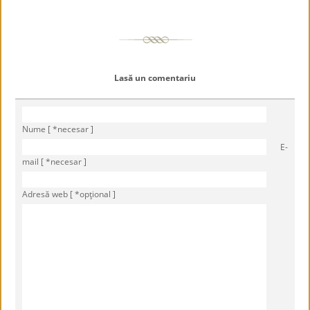
Lasă un comentariu
Nume [ *necesar ]
E-
mail [ *necesar ]
Adresă web [ *opţional ]