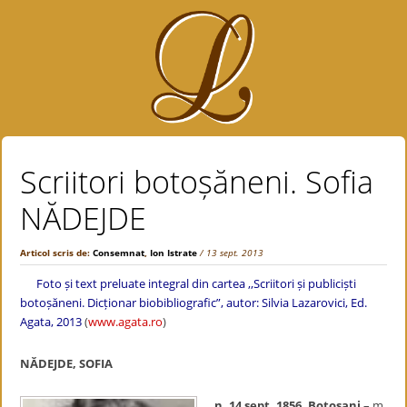
Scriitori botoșăneni. Sofia
NĂDEJDE
Articol scris de:
Consemnat
,
Ion Istrate
/ 13 sept. 2013
Foto și text preluate integral din cartea ,,Scriitori și publiciști
botoșăneni. Dicționar biobibliografic”, autor: Silvia Lazarovici, Ed.
Agata, 2013
(
www.agata.ro
)
NĂDEJDE, SOFIA
n. 14 sept. 1856, Botoşani
– m.