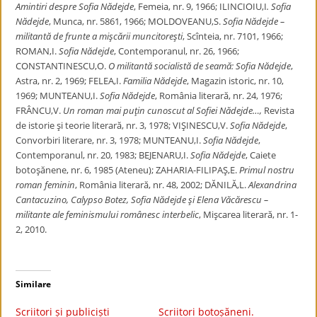
Amintiri despre Sofia Nădejde
, Femeia, nr. 9, 1966; ILINCIOIU,I
. Sofia
Nădejde
, Munca, nr. 5861, 1966; MOLDOVEANU,S.
Sofia Nădejde –
militantă de frunte a mişcării
muncitoreşti
, Scînteia, nr. 7101, 1966;
ROMAN,I.
Sofia Nădejde
, Contemporanul, nr. 26, 1966;
CONSTANTINESCU,O.
O militantă socialistă de seamă: Sofia Nădejde
,
Astra, nr. 2, 1969; FELEA,I.
Familia Nădejde
, Magazin istoric, nr. 10,
1969; MUNTEANU,I.
Sofia Nădejde
, România literară, nr. 24, 1976;
FRÂNCU,V.
Un roman mai puţin cunoscut al Sofiei Nădejde…,
Revista
de istorie şi teorie literară, nr. 3, 1978; VIŞINESCU,V.
Sofia Nădejde
,
Convorbiri literare, nr. 3, 1978; MUNTEANU,I.
Sofia Nădejde
,
Contemporanul, nr. 20, 1983; BEJENARU,I.
Sofia Nădejde
, Caiete
botoşănene, nr. 6, 1985 (Ateneu); ZAHARIA-FILIPAŞ,E.
Primul nostru
roman feminin
, România literară, nr. 48, 2002; DĂNILĂ,L.
Alexandrina
Cantacuzino, Calypso Botez, Sofia Nădejde şi
Elena Văcărescu –
militante ale feminismului românesc interbelic
, Mişcarea literară, nr. 1-
2, 2010.
Similare
Scriitori și publiciști
Scriitori botoșăneni.