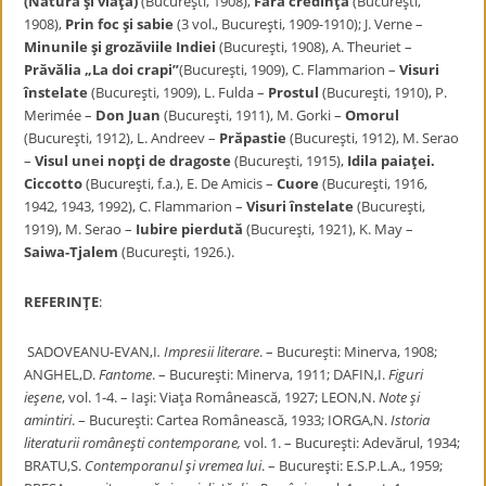
(Natură şi viaţă)
(Bucureşti, 1908),
Fără credinţă
(Bucureşti,
1908),
Prin foc şi sabie
(3 vol., Bucureşti, 1909-1910); J. Verne –
Minunile şi
grozăviile Indiei
(Bucureşti, 1908), A. Theuriet –
Prăvălia „La doi crapi”
(Bucureşti, 1909), C. Flammarion –
Visuri
înstelate
(Bucureşti, 1909), L. Fulda –
Prostul
(Bucureşti, 1910), P.
Merimée –
Don Juan
(Bucureşti, 1911), M. Gorki –
Omorul
(Bucureşti, 1912), L. Andreev –
Prăpastie
(Bucureşti, 1912), M. Serao
–
Visul unei nopţi de dragoste
(Bucureşti, 1915),
Idila paiaţei.
Ciccotto
(Bucureşti, f.a.), E. De Amicis –
Cuore
(Bucureşti, 1916,
1942, 1943, 1992), C. Flammarion –
Visuri înstelate
(Bucureşti,
1919), M. Serao –
Iubire pierdută
(Bucureşti, 1921), K. May –
Saiwa-Tjalem
(Bucureşti, 1926.).
REFERINŢE
:
SADOVEANU-EVAN,I
. Impresii literare
. – Bucureşti: Minerva, 1908;
ANGHEL,D.
Fantome
. – Bucureşti: Minerva, 1911; DAFIN,I.
Figuri
ieşene
, vol. 1-4. – Iaşi: Viaţa Românească, 1927; LEON,N.
Note şi
amintiri
. – Bucureşti: Cartea Românească, 1933; IORGA,N.
Istoria
literaturii româneşti contemporane,
vol. 1. – Bucureşti: Adevărul, 1934;
BRATU,S.
Contemporanul şi vremea lui
. – Bucureşti: E.S.P.L.A., 1959;