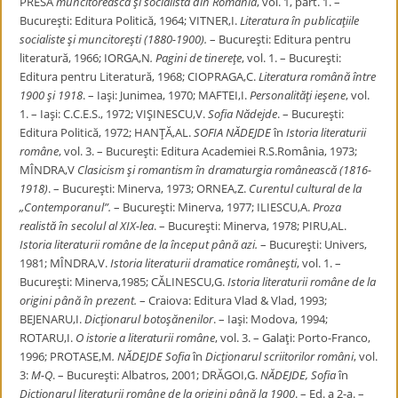
PRESA
muncitorească şi socialistă din România
, vol. 1, part. 1. –
Bucureşti: Editura Politică, 1964; VITNER,I.
Literatura în publicaţiile
socialiste şi muncitoreşti (1880-1900).
– Bucureşti: Editura pentru
literatură, 1966; IORGA,N
. Pagini de tinereţe
, vol. 1. – Bucureşti:
Editura pentru Literatură, 1968; CIOPRAGA,C.
Literatura română între
1900 şi 1918
. – Iaşi: Junimea, 1970; MAFTEI,I.
Personalităţi ieşene
, vol.
1. – Iaşi: C.C.E.S., 1972; VIŞINESCU,V.
Sofia Nădejde
. – Bucureşti:
Editura Politică, 1972; HANŢĂ,AL.
SOFIA NĂDEJDE
în
Istoria
literaturii
române
, vol. 3. – Bucureşti: Editura Academiei R.S.România, 1973;
MÎNDRA,V
Clasicism şi romantism în dramaturgia românească (1816-
1918)
. – Bucureşti: Minerva, 1973; ORNEA,Z.
Curentul cultural de la
„Contemporanul”.
– Bucureşti: Minerva, 1977; ILIESCU,A.
Proza
realistă în secolul al XIX-lea
. – Bucureşti: Minerva, 1978; PIRU,AL.
Istoria literaturii române de la început până azi.
– Bucureşti: Univers,
1981; MÎNDRA,V.
Istoria literaturii dramatice româneşti
, vol. 1. –
Bucureşti: Minerva,1985; CĂLINESCU,G.
Istoria literaturii române de la
origini până în prezent.
– Craiova: Editura Vlad & Vlad, 1993;
BEJENARU,I.
Dicţionarul botoşănenilor
. – Iaşi: Modova, 1994;
ROTARU,I.
O istorie a literaturii române
, vol. 3. – Galaţi: Porto-Franco,
1996; PROTASE,M
. NĂDEJDE Sofia
în
Dicţionarul scriitorilor români
, vol.
3:
M-Q
. – Bucureşti: Albatros, 2001; DRĂGOI,G.
NĂDEJDE, Sofia
în
Dicţionarul
literaturii române de la origini până la 1900
. – Ed. a 2-a. –