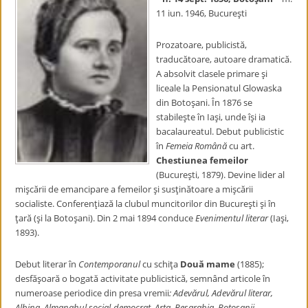
11 iun. 1946, Bucureşti
Prozatoare, publicistă,
traducătoare, autoare dramatică.
A absolvit clasele primare şi
liceale la Pensionatul Glowaska
din Botoşani. În 1876 se
stabileşte în Iaşi, unde îşi ia
bacalaureatul. Debut publicistic
în
Femeia Română
cu art.
Chestiunea femeilor
(Bucureşti, 1879). Devine lider al
mişcării de emancipare a femeilor şi susţinătoare a mişcării
socialiste. Conferenţiază la clubul muncitorilor din Bucureşti şi în
ţară (şi la Botoşani). Din 2 mai 1894 conduce
Evenimentul literar
(Iaşi,
1893).
Debut literar în
Contemporanul
cu schiţa
Două mame
(1885);
desfăşoară o bogată activitate publicistică, semnând articole în
numeroase periodice din presa vremii
: Adevărul, Adevărul literar,
Albina, Almanahul social-democrat, Arta, Besarabia, Botoşanii,