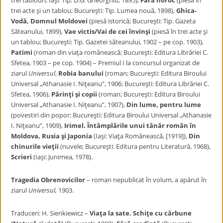
trei tablouri; Iaşi: Tip. D.G. Gheorghiu, 1895),
Fără noroc
(piesă în
trei acte şi un tablou; Bucureşti: Tip. Lumea nouă, 1898),
Ghica-
Vodă, Domnul
Moldovei
(piesă istorică; Bucureşti: Tip. Gazeta
Săteanului, 1899),
Vae victis/Vai de cei învinşi
(piesă în trei acte şi
un tablou; Bucureşti: Tip. Gazetei săteanului, 1902 – pe cop. 1903),
Patimi
(roman din viaţa românească; Bucureşti: Editura Librăriei C.
Sfetea, 1903 – pe cop. 1904) – Premiul I la concursul organizat de
ziarul
Universul
,
Robia banului
(roman; Bucureşti: Editura Biroului
Universal „Athanasie I. Niţeanu”, 1906; Bucureşti: Editura Librăriei C.
Sfetea, 1906),
Părinţi şi copii
(roman; Bucureşti: Editura Biroului
Universal „Athanasie I. Niţeanu”, 1907),
Din lume, pentru lume
(povestiri din popor; Bucureşti: Editura Biroului Universal „Athanasie
I. Niţeanu”, 1909),
Irimel. Întâmplările
unui tânăr român în
Moldova, Rusia şi Japonia
(Iaşi: Viaţa Românească, [1919]),
Din
chinurile vieţii
(nuvele; Bucureşti: Editura pentru Literatură, 1968),
Scrieri
(Iaşi: Junimea, 1978).
Tragedia Obrenovicilor
– roman nepublicat în volum, a apărut în
ziarul
Universul,
1903.
Traduceri: H. Sienkiewicz –
Viaţa la sate. Schiţe cu cărbune