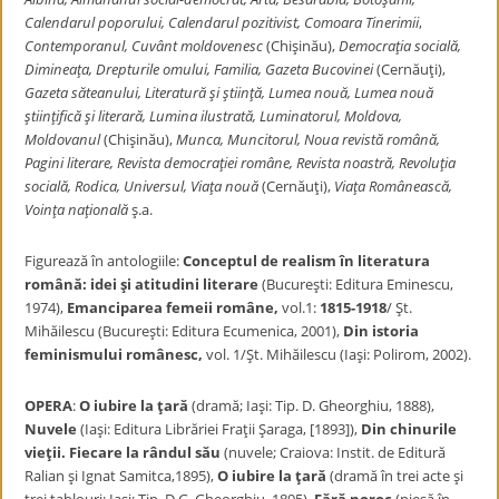
Calendarul poporului, Calendarul pozitivist, Comoara Tinerimii
,
Contemporanul, Cuvânt moldovenesc
(Chişinău),
Democraţia socială,
Dimineaţa, Drepturile omului, Familia, Gazeta Bucovinei
(Cernăuţi),
Gazeta săteanului, Literatură şi ştiinţă, Lumea nouă, Lumea nouă
ştiinţifică şi literară, Lumina ilustrată, Luminatorul, Moldova,
Moldovanul
(Chişinău),
Munca, Muncitorul, Noua revistă română,
Pagini literare, Revista democraţiei române, Revista noastră, Revoluţia
socială, Rodica, Universul, Viaţa nouă
(Cernăuţi),
Viaţa Românească,
Voinţa
naţională
ş.a.
Figurează în antologiile:
Conceptul de realism în literatura
română: idei şi
atitudini literare
(Bucureşti: Editura Eminescu,
1974),
Emanciparea femeii române,
vol.1:
1815-1918
/ Şt.
Mihăilescu (Bucureşti: Editura Ecumenica, 2001),
Din istoria
feminismului românesc,
vol. 1/Şt. Mihăilescu (Iaşi: Polirom, 2002).
OPERA
:
O iubire la ţară
(dramă; Iaşi: Tip. D. Gheorghiu, 1888),
Nuvele
(Iaşi: Editura Librăriei Fraţii Şaraga, [1893]),
Din chinurile
vieţii. Fiecare la
rândul său
(nuvele; Craiova: Instit. de Editură
Ralian şi Ignat Samitca,1895),
O iubire la ţară
(dramă în trei acte şi