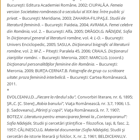
Bucureşti: Editura Academiei Române, 2002; CIUPALĂ,A.
Femeia
version Societatea românească a secolului al XIX-lea:
Între public şi
privat
. – Bucureşti: Meridiane, 2003; ZAHARIA-FILIPAŞ,E.
Studii de
literatură feminină
. – Bucureşti: Paideia, 2004; AVRAM,A.
Femei celebre
din România
, vol. 2. – Bucureşti: Alfa, 2005; DRĂGOI,G
. NĂDEJDE, Sofia
în
Dicţionarul
general al literaturii române
, vol. 4:
L-O
. – Bucureşti:
Univers Enciclopedic, 2005; SASU,A.
Dicţionarul biografic al literaturii
române
, vol. 2:
M-Z
. – Piteşti: Paralela 45, 2006; CRAIA,S.
Dicţionarul
ziariştilor români
. – Bucureşti: Meronia, 2007; MARCU,G. (coord.)
Dicţionarul personalităţilor feminine din România
. – Bucureşti:
Meronia, 2009; BURŢA-CERNAT,B.
Fotografie de grup cu scriitoare
uitate: proza feminină
interbelică.
– Bucureşti: Cartea Românească,
2011.
*
EVOLCEANU,D.
„Fiecare la rândul său”,
Convorbiri literare, nr. 6, 1895;
ŞR.,C. [C. Stere] „
Robia banului”,
Viaţa Românească, nr. 3,7, 1906; I.S.
[I. Sadoveanu]
„Părinţi şi copii”,
Viaţa Românească, nr. 7, 1907;
BOTEZ,V.
Literatura pentru emanciparea femeii la „Contemporanul”:
Sofia
Nădejde
, Studii şi cercetări ştiinţifice – filozofice, Iaşi, 8, fasc. 2,
1957; CĂLINESCU,G.
Material docunentar (Sofia Nădejde)
, Studii şi
cercetări de istorie literară şi folclor, X, nr. 2, 1961; BELDICEANU,V.