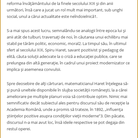
reforma învăţământului de la finele secolului XIX şi din anii
următori, însă care a jucat un rol mult mai important, sub unghi
social, unul a cărui actualitate este neîndoielnică
1
.
S-a mai spus acest lucru, semnalându-se analogii între epoca lui şi
anii atât de tulburi, traversaţi de noi, în căutarea unui echilibru mai
stabil pe tărâm politic, economic, moral
2
. La timpul său, în ultimul
sfert al secolului XIX, Spiru Haret, savant pozitivist şi pedagog de
elită, căuta soluţii adecvate la o criză a educaţiei publice, care se
prelungea din altă generaţie, în cadrul unui proiect modernizator ce
implica şi asemenea convulsii.
Spre deosebire de alţi cărturari, matematicianul Haret înţelegea să-
şi pună uneltele disponibile în slujba societăţii româneşti, la a cărei
ameliorare pe multiple planuri voia să contribuie optim. Nimic mai
semnificativ decât subiectul ales pentru discursul său de recepţie la
Academia Română, unde a promis să trateze, în 1892, „influenţa
ştiinţelor pozitive asupra condiţiilor vieţii moderne”
3
. Din păcate,
discursul n-a mai avut loc, însă ideile respective se pot degaja din
restul operei.