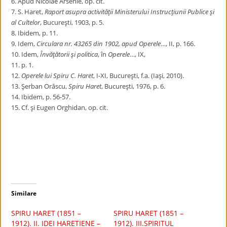
6. Apud Nicolae Arsenie, op. cit.
7. S. Haret,
Raport asupra activităţii Ministerului Instrucţiunii Publice şi
al Cultelor
, Bucureşti, 1903, p. 5.
8. Ibidem, p. 11.
9. Idem,
Circulara nr. 43265 din 1902, apud Operele
…, II, p. 166.
10. Idem,
Învăţătorii şi politica
, în
Operele
…, IX,
11. p. 1.
12.
Operele lui Spiru C. Haret
, I-XI, Bucureşti, f.a. (Iaşi, 2010).
13. Şerban Orăscu,
Spiru Haret
, Bucureşti, 1976, p. 6.
14. Ibidem, p. 56-57.
15. Cf. şi Eugen Orghidan, op. cit.
Similare
SPIRU HARET (1851 –
SPIRU HARET (1851 –
1912). II. IDEI HARETIENE –
1912). III.SPIRITUL