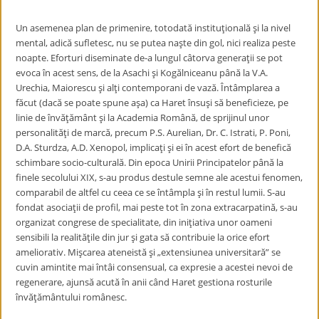
Un asemenea plan de primenire, totodată instituţională şi la nivel
mental, adică sufletesc, nu se putea naşte din gol, nici realiza peste
noapte. Eforturi diseminate de-a lungul câtorva generaţii se pot
evoca în acest sens, de la Asachi şi Kogălniceanu până la V.A.
Urechia, Maiorescu şi alţi contemporani de vază. Întâmplarea a
făcut (dacă se poate spune aşa) ca Haret însuşi să beneficieze, pe
linie de învăţământ şi la Academia Română, de sprijinul unor
personalităţi de marcă, precum P.S. Aurelian, Dr. C. Istrati, P. Poni,
D.A. Sturdza, A.D. Xenopol, implicaţi şi ei în acest efort de benefică
schimbare socio-culturală. Din epoca Unirii Principatelor până la
finele secolului XIX, s-au produs destule semne ale acestui fenomen,
comparabil de altfel cu ceea ce se întâmpla şi în restul lumii. S-au
fondat asociaţii de profil, mai peste tot în zona extracarpatină, s-au
organizat congrese de specialitate, din iniţiativa unor oameni
sensibili la realităţile din jur şi gata să contribuie la orice efort
ameliorativ. Mişcarea ateneistă şi „extensiunea universitară” se
cuvin amintite mai întâi consensual, ca expresie a acestei nevoi de
regenerare, ajunsă acută în anii când Haret gestiona rosturile
învăţământului românesc.