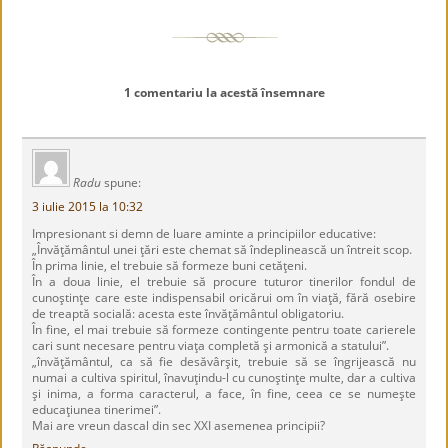
1 comentariu la acestă însemnare
Radu
spune:
3 iulie 2015 la 10:32
Impresionant si demn de luare aminte a principiilor educative:
„Învăţământul unei ţări este chemat să îndeplinească un întreit scop.
În prima linie, el trebuie să formeze buni cetăţeni.
În a doua linie, el trebuie să procure tuturor tinerilor fondul de
cunoştinţe care este indispensabil oricărui om în viaţă, fără osebire
de treaptă socială: acesta este învăţământul obligatoriu.
În fine, el mai trebuie să formeze contingente pentru toate carierele
cari sunt necesare pentru viaţa completă şi armonică a statului”.
„învăţământul, ca să fie desăvârşit, trebuie să se îngrijească nu
numai a cultiva spiritul, înavuţindu-l cu cunoştinţe multe, dar a cultiva
şi inima, a forma caracterul, a face, în fine, ceea ce se numeşte
educaţiunea tinerimei”.
Mai are vreun dascal din sec XXI asemenea principii?