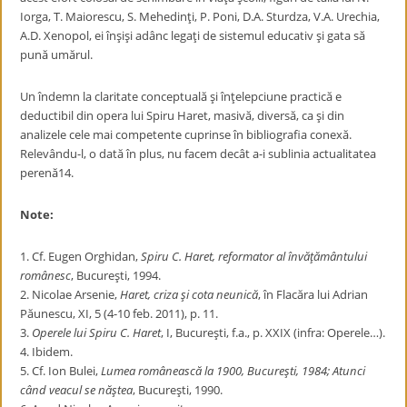
Iorga, T. Maiorescu, S. Mehedinţi, P. Poni, D.A. Sturdza, V.A. Urechia,
A.D. Xenopol, ei înşişi adânc legaţi de sistemul educativ şi gata să
pună umărul.
Un îndemn la claritate conceptuală şi înţelepciune practică e
deductibil din opera lui Spiru Haret, masivă, diversă, ca şi din
analizele cele mai competente cuprinse în bibliografia conexă.
Relevându-l, o dată în plus, nu facem decât a-i sublinia actualitatea
perenă
14
.
Note:
1. Cf. Eugen Orghidan,
Spiru C. Haret, reformator al învăţământului
românesc
, Bucureşti, 1994.
2. Nicolae Arsenie,
Haret, criza şi cota neunică
, în Flacăra lui Adrian
Păunescu, XI, 5 (4-10 feb. 2011), p. 11.
3.
Operele lui Spiru C. Haret
, I, Bucureşti, f.a., p. XXIX (infra: Operele…).
4. Ibidem.
5. Cf. Ion Bulei,
Lumea românească la 1900, Bucureşti, 1984; Atunci
când veacul se năştea
, Bucureşti, 1990.