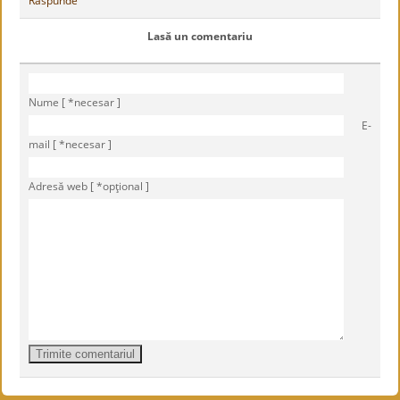
Răspunde
Lasă un comentariu
Nume [ *necesar ]
E-
mail [ *necesar ]
Adresă web [ *opţional ]