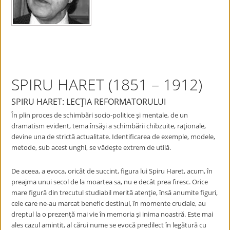
SPIRU HARET (1851 – 1912)
SPIRU HARET: LECŢIA REFORMATORULUI
În plin proces de schimbări socio-politice şi mentale, de un
dramatism evident, tema însăşi a schimbării chibzuite, raţionale,
devine una de strictă actualitate. Identificarea de exemple, modele,
metode, sub acest unghi, se vădeşte extrem de utilă.
De aceea, a evoca, oricât de succint, figura lui Spiru Haret, acum, în
preajma unui secol de la moartea sa, nu e decât prea firesc. Orice
mare figură din trecutul studiabil merită atenţie, însă anumite figuri,
cele care ne-au marcat benefic destinul, în momente cruciale, au
dreptul la o prezenţă mai vie în memoria şi inima noastră. Este mai
ales cazul amintit, al cărui nume se evocă predilect în legătură cu