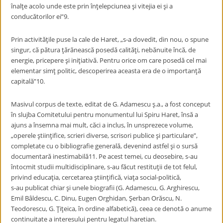
înalţe acolo unde este prin înţelepciunea şi vitejia ei şi a
conducătorilor ei”
9
.
Prin activităţile puse la cale de Haret, „s-a dovedit, din nou, o spune
singur, că pătura ţărănească posedă calităţi, nebănuite încă, de
energie, pricepere şi iniţiativă. Pentru orice om care posedă cel mai
elementar simţ politic, descoperirea aceasta era de o importanţă
capitală”
10
.
Masivul corpus de texte, editat de G. Adamescu ş.a., a fost conceput
în slujba Comitetului pentru monumentul lui Spiru Haret, însă a
ajuns a însemna mai mult, căci a inclus, în unsprezece volume,
„operele ştiinţifice, scrieri diverse, scrisori publice şi particulare”,
completate cu o bibliografie generală, devenind astfel şi o sursă
documentară inestimabilă
11
. Pe acest temei, cu deosebire, s-au
întocmit studii multidisciplinare, s-au făcut restituţii de tot felul,
privind educaţia, cercetarea ştiinţifică, viaţa social-politică,
s-au publicat chiar şi unele biografii (G. Adamescu, G. Arghirescu,
Emil Bâldescu, C. Dinu, Eugen Orghidan, Şerban Orăscu, N.
Teodorescu, G. Ţiţeica, în ordine alfabetică), ceea ce denotă o anume
continuitate a interesului pentru legatul haretian.