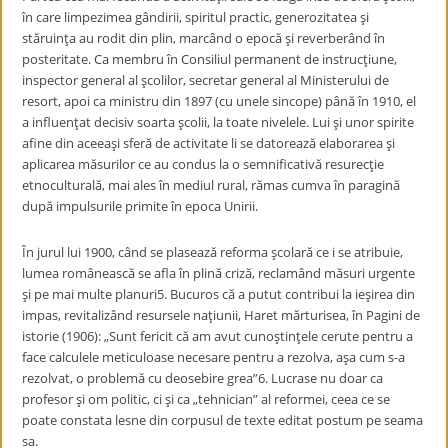
în care limpezimea gândirii, spiritul practic, generozitatea şi
stăruinţa au rodit din plin, marcând o epocă şi reverberând în
posteritate. Ca membru în Consiliul permanent de instrucţiune,
inspector general al şcolilor, secretar general al Ministerului de
resort, apoi ca ministru din 1897 (cu unele sincope) până în 1910, el
a influenţat decisiv soarta şcolii, la toate nivelele. Lui şi unor spirite
afine din aceeaşi sferă de activitate li se datorează elaborarea şi
aplicarea măsurilor ce au condus la o semnificativă resurecţie
etnoculturală, mai ales în mediul rural, rămas cumva în paragină
după impulsurile primite în epoca Unirii.
În jurul lui 1900, când se plasează reforma şcolară ce i se atribuie,
lumea românească se afla în plină criză, reclamând măsuri urgente
şi pe mai multe planuri
5
. Bucuros că a putut contribui la ieşirea din
impas, revitalizând resursele naţiunii, Haret mărturisea, în Pagini de
istorie (1906): „Sunt fericit că am avut cunoştinţele cerute pentru a
face calculele meticuloase necesare pentru a rezolva, aşa cum s-a
rezolvat, o problemă cu deosebire grea”
6
. Lucrase nu doar ca
profesor şi om politic, ci şi ca „tehnician” al reformei, ceea ce se
poate constata lesne din corpusul de texte editat postum pe seama
sa.