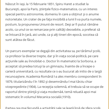
Născut în Iaşi, la 15 februarie 1851, Spiru Haret a studiat la
Bucureşti, apoi la Paris, ştiinţele fizico-matematice, cu un interes
special pentru astronomie, domeniu în care a obţinut şi o anume
notorietate. Un crater de pe faţa invizibilă a lunii îi va purta numele,
postum, la propunerea Uniunii de resort. Deşi ar fi putut rămâne
acolo, ca unul ce se remarcase prin calităţi deosebite, a preferat să
se întoarcă în ţară, aici unde, ca şi alţi tineri din epocă, socotea că
sunt atâtea de făcut.
Un parcurs exemplar se degajă din activitatea sa, pe tărâmul şcolii,
ca profesor la diverse trepte, dar şi în viaţa social-politică, pe care
acţiunile sale au înnobilat-o. Doctor în matematici la Sorbona, a
acceptat să predea totuşi la un gimnaziu, înainte de a începe o
carieră universitară, cu rezultate ce s-au bucurat ab initio de o largă
recunoaştere. Academia Română l-a ales membru corespondent în
1879, titularizându-l în 1892 şi desemnându-l mai târziu chiar
vicepreşedinte (1904). La recepţia solemnă, el trebuia să se ocupe de
raportul dintre ştiinţă şi viaţa modernă
4
, temă reluată apoi mai
sistematic în volumul Mecanica socială (1910).
Partea cea mai fecundă a activităţii sale se leagă însă de sfera şcolii,