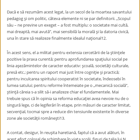
Dacă e să rezumăm acest legat, la un secol de la moartea savantului
pedagog şi om politic, câteva elemente ni se par definitorii. „Scopul
său – ne previne un exeget – a fost multiplu: o societate mai cultă,
mai dreaptă, mai avută”, mai sensibilă la morală şi la datoria civică,
una în stare să realizeze finalmente idealul naţional
12
.
În acest sens, el a militat pentru extensia cercetării de la ştiinţele
pozitive la praxa curentă; pentru aprofundarea spaţiului social pe
linia aşezămintelor de caracter educativ: şcoală, societăţi culturale,
presă etc.; pentru un raport mai just între cogniţie şi practică;
pentru inculcarea spiritului cooperatist în societate, îndeosebi în
lumea satului; pentru reforme întemeiate pe o „mecanică socială”,
ştiinţă căreia s-a silit să-i analizeze chiar el fundamentele. Mai
trebuie spus că în opinia sa reforma educaţiei avea nevoie nu de o
singură lege, ci de legiferări în etape, prin măsuri de caracter limitat,
secvenţial, tocmai spre a reduce din tensiunile existente în diverse
zone ale societăţii româneşti
13
.
A contat, desigur, în reuşita haretiană, faptul că a avut alături, în
acest efort colosal de schimbare în viaţa şcolii, figuri de talia lui N.