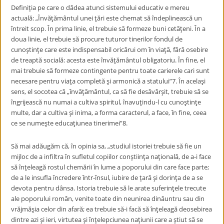
Definiţia pe care o dădea atunci sistemului educativ e mereu
actuală: „Învăţământul unei ţări este chemat să îndeplinească un
întreit scop. În prima linie, el trebuie să formeze buni cetăţeni. În a
doua linie, el trebuie să procure tuturor tinerilor fondul de
cunoştinţe care este indispensabil oricărui om în viaţă, fără osebire
de treaptă socială: acesta este învăţământul obligatoriu. În fine, el
mai trebuie să formeze contingente pentru toate carierele cari sunt
necesare pentru viaţa completă şi armonică a statului”
7
. În acelaşi
sens, el socotea că „învăţământul, ca să fie desăvârşit, trebuie să se
îngrijească nu numai a cultiva spiritul, înavuţindu-l cu cunoştinţe
multe, dar a cultiva şi inima, a forma caracterul, a face, în fine, ceea
ce se numeşte educaţiunea tinerimei”
8
.
Să mai adăugăm că, în opinia sa, „studiul istoriei trebuie să fie un
mijloc de a infiltra în sufletul copiilor conştiinţa naţională, de a-i face
să înţeleagă rostul chemării în lume a poporului din care face parte;
de a le insufla încredere într-însul, iubire de ţară şi dorinţa de a se
devota pentru dânsa. Istoria trebuie să le arate suferinţele trecute
ale poporului român, venite toate din neunirea dinăuntru sau din
vrăjmăşia celor din afară; ea trebuie să-i facă să înţeleagă deosebirea
dintre azi şi ieri, virtutea şi înţelepciunea naţiunii care a ştiut să se