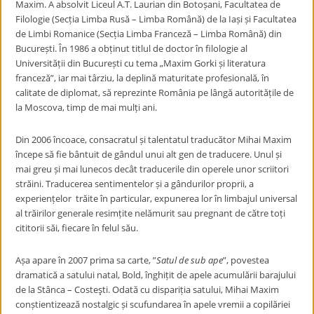
Maxim. A absolvit Liceul A.T. Laurian din Botoșani, Facultatea de
Filologie (Secția Limba Rusă – Limba Română) de la Iași și Facultatea
de Limbi Romanice (Secția Limba Franceză – Limba Română) din
București. În 1986 a obținut titlul de doctor în filologie al
Universității din București cu tema „Maxim Gorki și literatura
franceză”, iar mai târziu, la deplină maturitate profesională, în
calitate de diplomat, să reprezinte România pe lângă autoritățile de
la Moscova, timp de mai mulți ani.
Din 2006 încoace, consacratul și talentatul traducător Mihai Maxim
începe să fie bântuit de gândul unui alt gen de traducere. Unul și
mai greu și mai lunecos decât traducerile din operele unor scriitori
străini. Traducerea sentimentelor și a gândurilor proprii, a
experiențelor trăite în particular, expunerea lor în limbajul universal
al trăirilor generale resimțite nelămurit sau pregnant de către toți
cititorii săi, fiecare în felul său.
Așa apare în 2007 prima sa carte, ”
Satul de sub ape
”, povestea
dramatică a satului natal, Bold, înghițit de apele acumulării barajului
de la Stânca – Costeşti. Odată cu dispariția satului, Mihai Maxim
conștientizează nostalgic și scufundarea în apele vremii a copilăriei