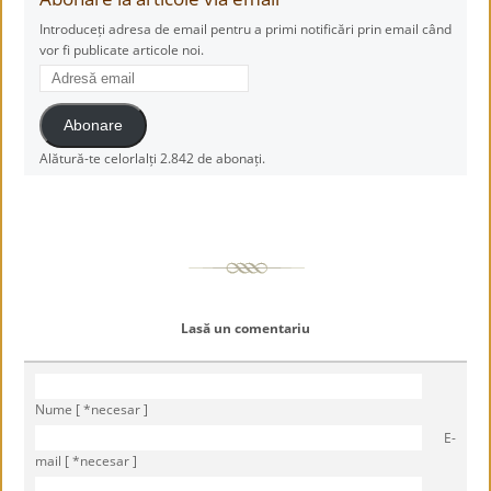
Introduceți adresa de email pentru a primi notificări prin email când
vor fi publicate articole noi.
Adresă
email
Abonare
Alătură-te celorlalți 2.842 de abonați.
Lasă un comentariu
Nume [ *necesar ]
E-
mail [ *necesar ]