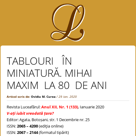
TABLOURI ÎN
MINIATURĂ. MIHAI
MAXIM LA 80 DE ANI
Articol scris de:
Ovidiu M. Curea
/ 29 ian. 2020
Revista Luceafărul:
Anul XII, Nr. 1 (133)
, Ianuarie 2020
V-ați iubit vreodată țara?
Editor: Agata, Botoșani, str. 1 Decembrie nr. 25
ISSN:
2065 – 4200
(ediţia online)
ISSN:
2067 – 2144
(formatul tipărit)