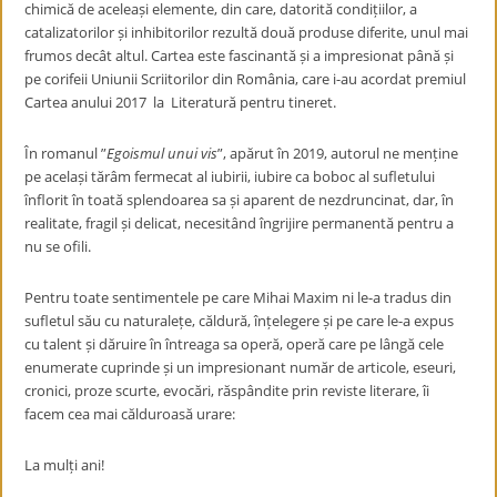
chimică de aceleași elemente, din care, datorită condițiilor, a
catalizatorilor și inhibitorilor rezultă două produse diferite, unul mai
frumos decât altul. Cartea este fascinantă și a impresionat până și
pe corifeii Uniunii Scriitorilor din România, care i-au acordat premiul
Cartea anului 2017 la Literatură pentru tineret.
În romanul ”
Egoismul unui vis
”, apărut în 2019, autorul ne menține
pe același tărâm fermecat al iubirii, iubire ca boboc al sufletului
înflorit în toată splendoarea sa și aparent de nezdruncinat, dar, în
realitate, fragil și delicat, necesitând îngrijire permanentă pentru a
nu se ofili.
Pentru toate sentimentele pe care Mihai Maxim ni le-a tradus din
sufletul său cu naturalețe, căldură, înțelegere și pe care le-a expus
cu talent și dăruire în întreaga sa operă, operă care pe lângă cele
enumerate cuprinde și un impresionant număr de articole, eseuri,
cronici, proze scurte, evocări, răspândite prin reviste literare, îi
facem cea mai călduroasă urare:
La mulți ani!