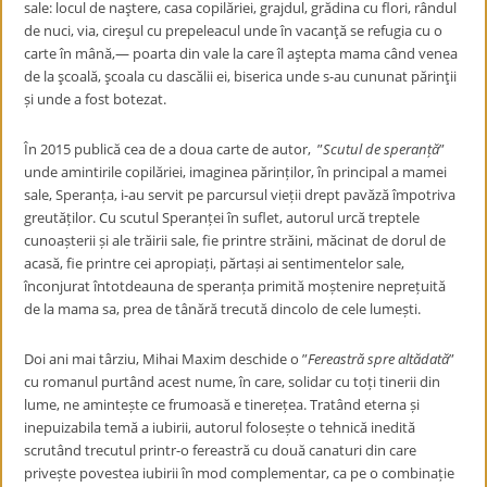
sale: locul de naştere, casa copilăriei, grajdul, grădina cu flori, rândul
de nuci, via, cireşul cu prepeleacul unde în vacanţă se refugia cu o
carte în mână,— poarta din vale la care îl aştepta mama când venea
de la şcoală, şcoala cu dascălii ei, biserica unde s-au cununat părinţii
și unde a fost botezat.
În 2015 publică cea de a doua carte de autor, ”
Scutul de speran
ț
ă
”
unde amintirile copilăriei, imaginea părinților, în principal a mamei
sale, Speranța, i-au servit pe parcursul vieții drept pavăză împotriva
greutăților. Cu scutul Speranței în suflet, autorul urcă treptele
cunoașterii și ale trăirii sale, fie printre străini, măcinat de dorul de
acasă, fie printre cei apropiați, părtași ai sentimentelor sale,
înconjurat întotdeauna de speranța primită moștenire neprețuită
de la mama sa, prea de tânără trecută dincolo de cele lumești.
Doi ani mai târziu, Mihai Maxim deschide o ”
Fereastră spre altădată
”
cu romanul purtând acest nume, în care, solidar cu toți tinerii din
lume, ne amintește ce frumoasă e tinerețea. Tratând eterna și
inepuizabila temă a iubirii, autorul folosește o tehnică inedită
scrutând trecutul printr-o fereastră cu două canaturi din care
privește povestea iubirii în mod complementar, ca pe o combinație