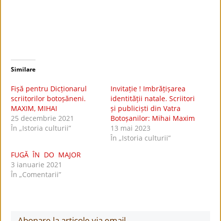
Similare
Fișă pentru Dicționarul
Invitație ! Imbrățișarea
scriitorilor botoșăneni.
identității natale. Scriitori
MAXIM, MIHAI
și publiciști din Vatra
25 decembrie 2021
Botoșanilor: Mihai Maxim
În „Istoria culturii”
13 mai 2023
În „Istoria culturii”
FUGĂ ÎN DO MAJOR
3 ianuarie 2021
În „Comentarii”
Abonare la articole via email