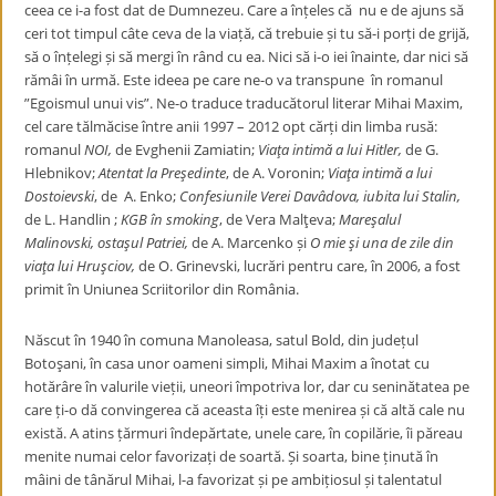
ceea ce i-a fost dat de Dumnezeu. Care a înțeles că nu e de ajuns să
ceri tot timpul câte ceva de la viață, că trebuie și tu să-i porți de grijă,
să o înțelegi și să mergi în rând cu ea. Nici să i-o iei înainte, dar nici să
rămâi în urmă. Este ideea pe care ne-o va transpune în romanul
”Egoismul unui vis”. Ne-o traduce traducătorul literar Mihai Maxim,
cel care tălmăcise între anii 1997 – 2012 opt cărți din limba rusă:
romanul
NOI,
de Evghenii Zamiatin;
Viaţa intimă a lui Hitler,
de G.
Hlebnikov;
Atentat la Preşedinte
, de A. Voronin;
Viaţa intimă a lui
Dostoievski
, de A. Enko;
Confesiunile Verei Davâdova, iubita lui Stalin,
de L. Handlin ;
KGB în smoking
, de Vera Malţeva;
Mareşalul
Malinovski, ostaşul Patriei,
de A. Marcenko și
O mie şi una de zile din
viaţa lui Hruşciov,
de O. Grinevski, lucrări pentru care, în 2006, a fost
primit în Uniunea Scriitorilor din România.
Născut în 1940 în comuna Manoleasa, satul Bold, din județul
Botoşani, în casa unor oameni simpli, Mihai Maxim a înotat cu
hotărâre în valurile vieții, uneori împotriva lor, dar cu seninătatea pe
care ți-o dă convingerea că aceasta îți este menirea și că altă cale nu
există. A atins țărmuri îndepărtate, unele care, în copilărie, îi păreau
menite numai celor favorizați de soartă. Și soarta, bine ținută în
mâini de tânărul Mihai, l-a favorizat și pe ambițiosul și talentatul