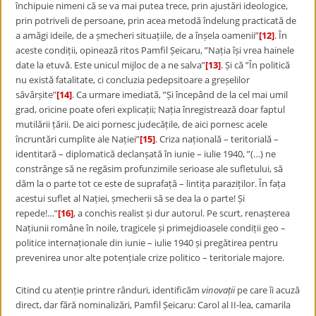
închipuie nimeni că se va mai putea trece, prin ajustări ideologice,
prin potriveli de persoane, prin acea metodă îndelung practicată de
a amăgi ideile, de a șmecheri situațiile, de a înșela oamenii”
[12]
. În
aceste condiții, opinează ritos Pamfil Șeicaru, ”Nația își vrea hainele
date la etuvă. Este unicul mijloc de a ne salva”
[13]
. Și că ”În politică
nu există fatalitate, ci concluzia pedepsitoare a greșelilor
săvârșite”
[14]
. Ca urmare imediată, ”Și începând de la cel mai umil
grad, oricine poate oferi explicații; Nația înregistrează doar faptul
mutilării țării. De aici pornesc judecățile, de aici pornesc acele
încruntări cumplite ale Nației”
[15]
. Criza națională – teritorială –
identitară – diplomatică declanșată în iunie – iulie 1940, ”(…) ne
constrânge să ne regăsim profunzimile serioase ale sufletului, să
dăm la o parte tot ce este de suprafață – lintița paraziților. În fața
acestui suflet al Nației, șmecherii să se dea la o parte! Și
repede!…”
[16]
, a conchis realist și dur autorul. Pe scurt, renașterea
Națiunii române în noile, tragicele și primejdioasele condiții geo –
politice internaționale din iunie – iulie 1940 și pregătirea pentru
prevenirea unor alte potențiale crize politico – teritoriale majore.
Citind cu atenție printre rânduri, identificăm
vinovații
pe care îi acuză
direct, dar fără nominalizări, Pamfil Șeicaru: Carol al II-lea, camarila