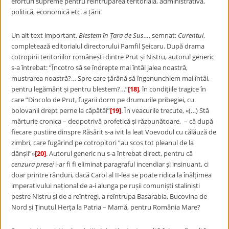
eforturi supreme pentru reîntruparea teritorială, administrativă,
politică, economică etc. a țării.
Un alt text important,
Blestem în Țara de Sus…
, semnat:
Curentul
,
completează editorialul directorului Pamfil Șeicaru. După drama
cotropirii teritoriilor românești dintre Prut și Nistru, autorul generic
s-a întrebat: ”Încotro să se îndrepte mai întâi jalea noastră,
mustrarea noastră?… Spre care țărână să îngenunchiem mai întâi,
pentru legământ și pentru blestem?…”
[18]
, în condițiile tragice în
care ”Dincolo de Prut, fugarii dorm pe drumurile pribegiei, cu
bolovanii drept perne la căpătâi”
[19]
. În veacurile trecute, «(…) Stă
mărturie cronica – deopotrivă profetică și răzbunătoare, – că după
fiecare pustiire dinspre Răsărit s-a ivit la leat Voevodul cu călăuză de
zimbri, care fugărind pe cotropitori ”au scos tot pleanul de la
dânșii”»
[20]
. Autorul generic nu s-a întrebat direct, pentru că
cenzura presei
i-ar fi fi eliminat paragraful incendiar și insinuant, ci
doar printre rânduri, dacă Carol al II-lea se poate ridica la înălțimea
imperativului național de a-i alunga pe rușii comuniști staliniști
pestre Nistru și de a reîntregi, a reîntrupa Basarabia, Bucovina de
Nord și Ținutul Herța la Patria – Mamă, pentru România Mare?