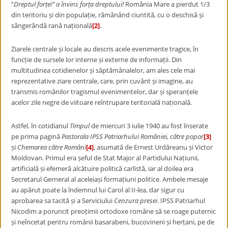
”
Dreptul forței” a învins forța dreptului!
România Mare a pierdut 1/3
din teritoriu și din populație, rămânând ciuntită, cu o deschisă și
sângerândă rană națională
[2]
.
Ziarele centrale și locale au descris acele evenimente tragice, în
funcție de sursele lor interne și externe de informații. Din
multitudinea cotidienelor și săptămânalelor, am ales cele mai
reprezentative ziare centrale, care, prin cuvânt și imagine, au
transmis românilor tragismul evenimentelor, dar și speranțele
acelor zile negre de viitoare reîntrupare teritorială națională.
Astfel, în cotidianul
Timpul
de miercuri 3 iulie 1940 au fost înserate
pe prima pagină
Pastorala IPSS Patriarhului României, către popor
[3]
și
Chemarea către Români
[4]
, asumată de Ernest Urdăreanu și Victor
Moldovan. Primul era șeful de Stat Major al Partidului Națiunii,
artificială și efemeră alcătuire politică carlistă, iar al doilea era
Secretarul Gerneral al aceleiași formațiuni politice. Ambele mesaje
au apărut poate la îndemnul lui Carol al II-lea, dar sigur cu
aprobarea sa tacită și a Serviciului
Cenzura presei
. IPSS Patriarhul
Nicodim a poruncit preoțimii ortodoxe române să se roage puternic
și neîncetat pentru românii basarabeni, bucovineni și herțani, pe de