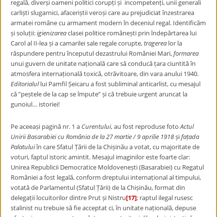
regală, diverși oameni politici corupți și incompetenți, unii generali
carliști slugarnici, afaceriștii veroși care au prejudiciat înzestrarea
armatei române cu armament modern în deceniul regal. Identificăm
și soluții:
igienizarea
clasei politice românești prin îndepărtarea lui
Carol al II-lea și a camarilei sale regale corupte,
tragerea
lor la
răspundere pentru începutul dezastrului României Mari,
formarea
unui guvern de unitate națională care să conducă țara ciuntită în
atmosfera internațională toxică, otrăvitoare, din vara anului 1940.
Editorialul
lui Pamfil Șeicaru a fost subliminal anticarlist, cu mesajul
că ”peștele de la cap se împute” și că trebuie urgent aruncat la
gunoiul… istoriei!
Pe aceeași pagină nr. 1 a
Curentului
, au fost reproduse foto
Actul
Unirii Basarabiei cu România de la 27 martie / 9 aprilie 1918
și
fațada
Palatului
în care Sfatul Țării de la Chișinău a votat, cu majoritate de
voturi, faptul istoric amintit. Mesajul imaginilor este foarte clar:
Unirea Republicii Democratice Moldovenești (Basarabiei) cu Regatul
României a fost legală, conform dreptului internațional al timpului,
votată de Parlamentul (Sfatul Țării) de la Chișinău, format din
delegații locuitorilor dintre Prut și Nistru
[17]
; raptul ilegal rusesc
stalinist nu trebuie să fie acceptat ci, în unitate națională, depuse