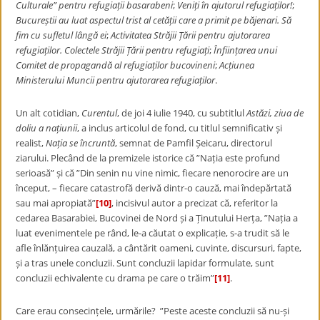
Culturale” pentru refugiații basarabeni
;
Veniți în ajutorul refugiaților!
;
Bucureștii au luat aspectul trist al cetății care a primit pe băjenari. Să
fim cu sufletul lângă ei
;
Activitatea Străjii Țării pentru ajutorarea
refugiaților. Colectele Străjii Țării pentru refugiați
;
Înființarea unui
Comitet de propagandă al refugiaților bucovineni
;
Acțiunea
Ministerului Muncii pentru ajutorarea refugiaților
.
Un alt cotidian,
Curentul
, de joi 4 iulie 1940, cu subtitlul
Astăzi, ziua de
doliu a națiunii
, a inclus articolul de fond, cu titlul semnificativ și
realist,
Nația se încruntă
, semnat de Pamfil Șeicaru, directorul
ziarului. Plecând de la premizele istorice că ”Nația este profund
serioasă” și că ”Din senin nu vine nimic, fiecare nenorocire are un
început, – fiecare catastrofă derivă dintr-o cauză, mai îndepărtată
sau mai apropiată”
[10]
, incisivul autor a precizat că, referitor la
cedarea Basarabiei, Bucovinei de Nord și a Ținutului Herța, ”Nația a
luat evenimentele pe rând, le-a căutat o explicație, s-a trudit să le
afle înlănțuirea cauzală, a cântărit oameni, cuvinte, discursuri, fapte,
și a tras unele concluzii. Sunt concluzii lapidar formulate, sunt
concluzii echivalente cu drama pe care o trăim”
[11]
.
Care erau consecințele, urmările? ”Peste aceste concluzii să nu-și