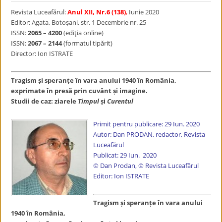
Revista Luceafărul:
Anul XII, Nr.6 (138)
,
Iunie 2020
Editor: Agata, Botoșani, str. 1 Decembrie nr. 25
ISSN:
2065 – 4200
(ediţia online)
ISSN:
2067 – 2144
(formatul tipărit)
Director: Ion ISTRATE
Tragism și speranțe în vara anului 1940 în România,
exprimate în presă prin cuvânt și imagine.
Studii de caz: ziarele
Timpul
și
Curentul
Primit pentru publicare: 29 Iun. 2020
Autor: Dan PRODAN, redactor, Revista
Luceafărul
Publicat: 29 Iun. 2020
© Dan Prodan, © Revista Luceafărul
Editor: Ion ISTRATE
Tragism și speranțe în vara anului
1940 în România,