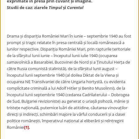
exprimate în presă prin cuvânt și imagine.
Studii de caz: ziarele
Timpul
și
Curentul
Drama și dispariția României Mari în iunie – septembrie 1940 au fost
prompt și tragic relatate în presa centrală și locală românească a
lunilor respective. Dispariția României Mari, prin rapturile teritoriale
de la sfârșitul lunii iunie – începutul lunii iulie 1940 (ocuparea
samavolnică a Basarabiei, Bucovinei de Nord și a Ținutului Herța de
către Rusia comunistă stalinistă), de la sfârșitul lunii august –
începutul lunii septembrie 1940 (al doilea Diktat de la Viena și
ocuparea NE Transilvaniei de către Ungaria hortystă, cu evidenta
complicitate criminală a lui Adolf Hitler și Benito Musolinni), de la
începutul lunii septembrie 1940 (cedarea Cadrilaterului – Dobrogea
de Sud, Bulgariei revizioniste) au generat o uriașă psihoză, mânie și
tristețe națională, puternice luări de atitidine, căutarea vinovaților
direcți și indirecți, schimbări majore la vârful conducerii și a clasei
politice românești, împerativul național al eliberării și reîntregirii
României
[1]
.