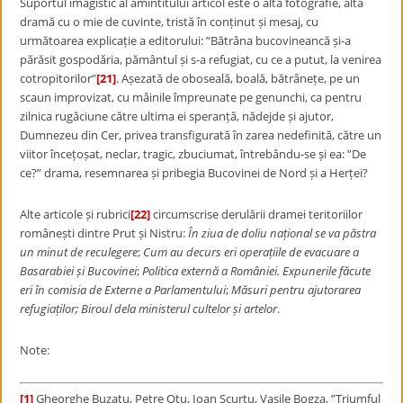
Suportul imagistic al amintitului articol este o altă fotografie, altă
dramă cu o mie de cuvinte, tristă în conținut și mesaj, cu
următoarea explicație a editorului: ”Bătrâna bucovineancă și-a
părăsit gospodăria, pământul și s-a refugiat, cu ce a putut, la venirea
cotropitorilor”
[21]
. Așezată de oboseală, boală, bătrânețe, pe un
scaun improvizat, cu mâinile împreunate pe genunchi, ca pentru
zilnica rugăciune către ultima ei speranță, nădejde și ajutor,
Dumnezeu din Cer, privea transfigurată în zarea nedefinită, către un
viitor încețoșat, neclar, tragic, zbuciumat, întrebându-se și ea: ”De
ce?” drama, resemnarea și pribegia Bucovinei de Nord și a Herței?
Alte articole și rubrici
[22]
circumscrise derulării dramei teritoriilor
românești dintre Prut și Nistru:
În ziua de doliu național se va păstra
un minut de reculegere
;
Cum au decurs eri operațiile de evacuare a
Basarabiei și Bucovinei
;
Politica externă a României. Expunerile făcute
eri în comisia de Externe a Parlamentului
;
Măsuri pentru ajutorarea
refugiaților; Biroul dela ministerul cultelor și artelor
.
Note:
[1]
Gheorghe Buzatu, Petre Otu, Ioan Scurtu, Vasile Bogza, ”Triumful