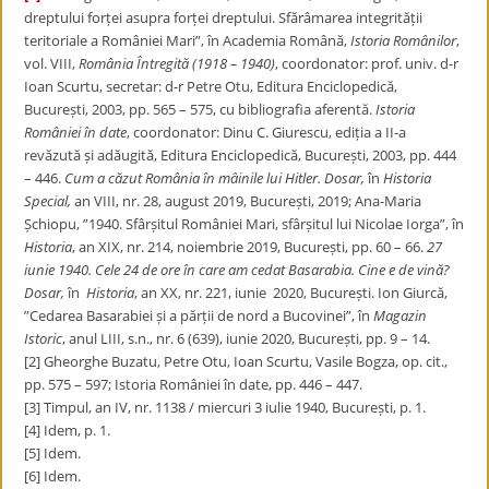
dreptului forței asupra forței dreptului. Sfărâmarea integrității
teritoriale a României Mari”, în Academia Română,
Istoria Românilor
,
vol. VIII,
România Întregită (1918 – 1940)
, coordonator: prof. univ. d-r
Ioan Scurtu, secretar: d-r Petre Otu, Editura Enciclopedică,
București, 2003, pp. 565 – 575, cu bibliografia aferentă.
Istoria
României în date
, coordonator: Dinu C. Giurescu, ediția a II-a
revăzută și adăugită, Editura Enciclopedică, București, 2003, pp. 444
– 446.
Cum a căzut România în mâinile lui Hitler. Dosar,
în
Historia
Special,
an VIII, nr. 28, august 2019, București, 2019; Ana-Maria
Șchiopu, ”1940. Sfârșitul României Mari, sfârșitul lui Nicolae Iorga”, în
Historia
, an XIX, nr. 214, noiembrie 2019, București, pp. 60 – 66.
27
iunie 1940. Cele 24 de ore în care am cedat Basarabia. Cine e de vină?
Dosar,
în
Historia
, an XX, nr. 221, iunie 2020, București. Ion Giurcă,
”Cedarea Basarabiei și a părții de nord a Bucovinei”, în
Magazin
Istoric
, anul LIII, s.n., nr. 6 (639), iunie 2020, București, pp. 9 – 14.
[2] Gheorghe Buzatu, Petre Otu, Ioan Scurtu, Vasile Bogza, op. cit.,
pp. 575 – 597; Istoria României în date, pp. 446 – 447.
[3] Timpul, an IV, nr. 1138 / miercuri 3 iulie 1940, București, p. 1.
[4] Idem, p. 1.
[5] Idem.
[6] Idem.