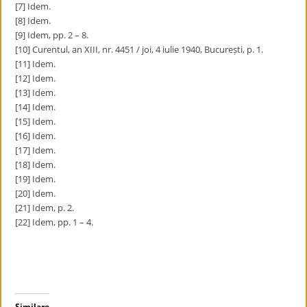
[7] Idem.
[8] Idem.
[9] Idem, pp. 2 – 8.
[10] Curentul, an XIII, nr. 4451 / joi, 4 iulie 1940, București, p. 1.
[11] Idem.
[12] Idem.
[13] Idem.
[14] Idem.
[15] Idem.
[16] Idem.
[17] Idem.
[18] Idem.
[19] Idem.
[20] Idem.
[21] Idem, p. 2.
[22] Idem, pp. 1 – 4.
Similare