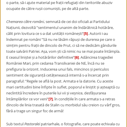
o parte, să-i ajute material pe frații refugiați din teritoriile abuziv
ocupate de către rușii comuniști, pe de altă parte.
Chemarea către români
, semnată de cei doi oficiali ai Partidului
Națiunii, dezvoltă ”sentimentul unanim de îndărătnică hotărâre,
călit prin lovitura ce s-a dat unității românești”
[5]
. Autorii i-au
îndemnat pe români ”Să nu ne lăsăm răpuși de durerea pe care o
simțim pentru frații de dincolo de Prut, ci să ne dedicăm gândurile
toate salvării Patriei. Așa, vom ști că nimic nu se mai poate întâmpla.
E ceasul liniștei și a hotărârilor definitive”
[6]
. Adâncirea tragediei
României Mari, prin cedarea Transilvaniei de NE, încă nu se
prefigura la orizont. Inducerea unui fals, mincinos și periculos
sentiment de siguranță cetățenească internă s-a încercat prin
paragraful: ”Regele se află la post. Armata e la datorie. Cu aceste
mari certitudini bine înfipte în suflet, poporul e liniștit și așteaptă cu
neclintită încredere în puterile lui vii și veșnice, desfășurarea
întâmplărilor ce vor veni”
[7]
, în condițiile în care armata s-a retras
dincolo de linia trasată de Stalin cu morbidul său creion cu vârf gros,
fără a trage un singur foc de armă!
Sub textul
Pastoralei
patriarhale, o fotografie, care poate echivala cu