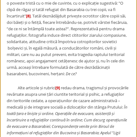
o poveste tristă cu o mie de cuvinte, cu o explicație sugestivă: ”O
clipă de răgaz și tatăl refugiat din Basarabia cu trei copii, va fi
încartiruit”
[8]
. Tatăl deznădăjduit privește ocrotitor către copiii săi,
doi băieți și o fetiță, fiecare întrebându-se, potrivit vârstei fiecăruia,
”de ce ni se întâmplă toate astea?”. Reprezentativă pentru drama
refugiaților, fotografia induce direct cititorilor ziarului compasiune,
solidaritate, atitudine critică împotriva cotropitorilor sovietici
bolșevici și, în egală măsură, a conducătorilor români, civili și
militari, care nu au putut preveni, evita tragedia raptului teritorial
românesc, apoi angajament cetățenesc de ajutor și, nu în cele din
urmă, acceași întrebare formulată de către dezrădăcinații
basarabeni, bucovineni, herțani:
De ce?
Alte articole și rubrici
[9]
redau drama, tragismul și provocările
revărsate asupra unei țări ciuntite teritorial și psihic, a refugiaților
din teritoriile cedate, a operațiunilor de cazare administrativă –
medicală și de integrare socială a dizlocaților din stânga Prutului:
În
toată țara e liniște și ordine. Operațiile de evacuare, asistență și
încartiruire a refugiaților continuă în ordine
;
Cum decurg operațiunile
de evacuare a Basarabiei
;
Corespondențe venite prin Biroul de
informațiuni al refugiaților din Bucovina și Basarabia
;
Apelul ”Ligii