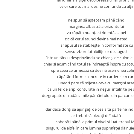
iar lumina arşiţei decolorează chiar şi priviri
celor care tot mai des ne confundă cu alţii
ne spun să aşteptăm până când
marginea albastră a orizontului
va căpăta nuanţa stridentă a apei
zic că cerul atunci devine mai neted
iar apusul se stabileşte în conformitate cu
sensul zborului albiliţelor de august
într-un târziu desprinzându-se chiar şi de culorile 
chiar şi acum când totul se îndreaptă înspre cu totu
spre ceea ce urmează să devină asemenea zefir
căpătând forme concrete în cartierele-n car
uneori pare că mijeşte ceva cu margini ars
ca un fel de aripi conturate în neguri întâlnite pe 
dezgropate din adâncimile pământului din parcurile 
dar dacă doriţi să ajungeţi de cealaltă parte ne în
ar trebui să plecaţi deîndată
coborâţi până la primul nivel şi luaţi trenul 
singurul de altfel în care lumina suprafeţei dăinu