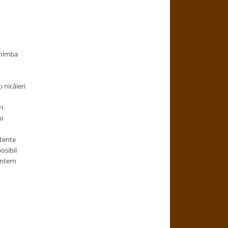
schimba
 nicăieri
i
i
stente
osibil
intern