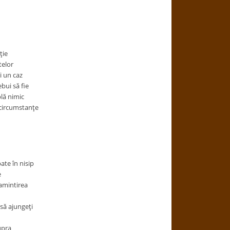
ţie
telor
i un caz
bui să fie
plă nimic
 circumstanţe
ate în nisip
e
amintirea
 să ajungeţi
upra