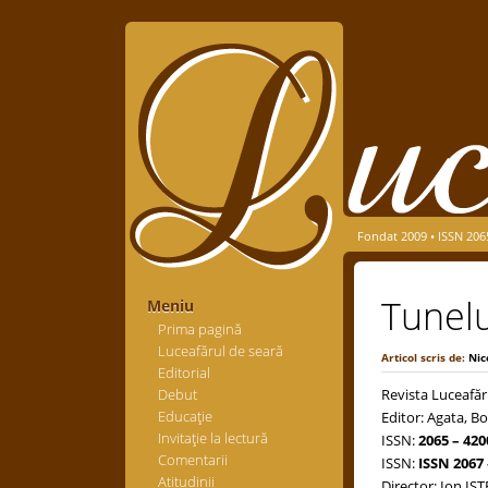
Fondat 2009 • ISSN 206
Tunelu
Meniu
Prima pagină
Luceafărul de seară
Articol scris de:
Nic
Editorial
Debut
Revista Luceafăr
Educaţie
Editor: Agata, Bo
Invitaţie la lectură
ISSN:
2065 – 420
Comentarii
ISSN:
ISSN 2067 
Atitudinii
Director: Ion IS