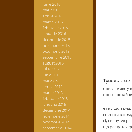
iunie 2016
mai 2016
aprilie 2016
martie 2016
februarie 2016
ianuarie 2016
decembrie 2015
noiembrie 2015
octombrie 2015
septembrie 2015
august 2015
iulie 2015
iunie 2015
Тунель з ме
mai 2015
aprilie 2015
є щось живе у 
martie 2015
є щось потайне 
februarie 2015
ianuarie 2015
є те у що віри
decembrie 2014
впізнати вагом
noiembrie 2014
відвернутих річ
octombrie 2014
що ростуть чер
septembrie 2014