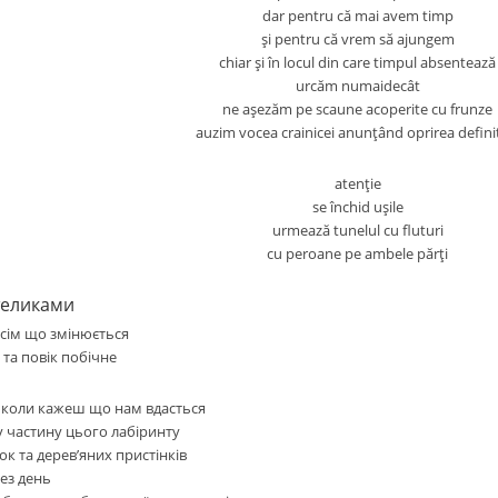
dar pentru că mai avem timp
şi pentru că vrem să ajungem
chiar şi în locul din care timpul absentează
urcăm numaidecât
ne aşezăm pe scaune acoperite cu frunze
auzim vocea crainicei anunţând oprirea defini
atenţie
se închid uşile
urmează tunelul cu fluturi
cu peroane pe ambele părţi
теликами
всім що змінюється
та повік побічне
ш коли кажеш що нам вдасться
у частину цього лабіринту
ок та дерев’яних пристінків
ез день