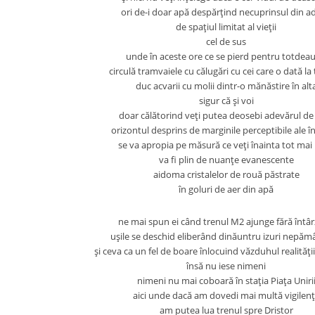
ori de-i doar apă despărţind necuprinsul din a
de spaţiul limitat al vieţii
cel de sus
unde în aceste ore ce se pierd pentru totdea
circulă tramvaiele cu călugări cu cei care o dată la t
duc acvarii cu molii dintr-o mănăstire în alt
sigur că şi voi
doar călătorind veţi putea deosebi adevărul de i
orizontul desprins de marginile perceptibile ale în
se va apropia pe măsură ce veţi înainta tot mai
va fi plin de nuanţe evanescente
aidoma cristalelor de rouă păstrate
în goluri de aer din apă
ne mai spun ei când trenul M2 ajunge fără întâr
uşile se deschid eliberând dinăuntru izuri nepă
şi ceva ca un fel de boare înlocuind văzduhul realităţi
însă nu iese nimeni
nimeni nu mai coboară în staţia Piaţa Uniri
aici unde dacă am dovedi mai multă vigilen
am putea lua trenul spre Dristor