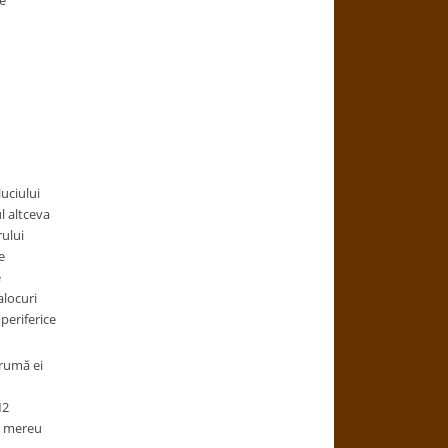
le
luciului
l altceva
ului
e
e
alocuri
periferice
drumă ei
M2
ie mereu