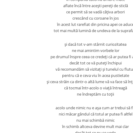
aflate încă între aceşti pereţi de sticlă
ce permit să se vadă câţiva arbori
crescând cu coroane în jos
în acest lut rarefiat din pricina apei ce aduc
tot mai multă lumină de undeva de la supraf
şi dacă tot v-am stârnit curiozitatea
ne mai amintim vorbele lor
pe drumul înspre ceea ce credeţi că ar putea fi a
decât tot ce vă puteţi închipui
vă recomandăm să vizitaţi şi tunelul cu flutu
pentru că e ceva viu în acea pustietate
şi ceva străin ca dintr-o altă lume vă va face să înţ
că tocmai într-acolo o viaţă întreagă
ne îndreptăm cu toţii
acolo unde nimic nu e aşa cum ar trebui să f
nici măcar gândul că totul ar putea fi altfel
nu mai schimbă nimic
în schimb altceva devine mult mai clar
decât tot ce nu se vede