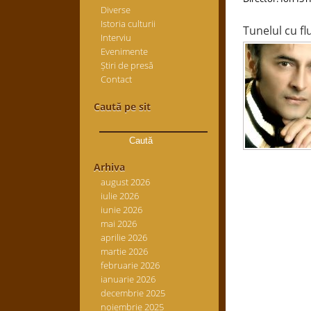
Diverse
Istoria culturii
Tunelul cu fl
Interviu
Evenimente
Știri de presă
Contact
Caută pe sit
Caută
după:
Arhiva
august 2026
iulie 2026
iunie 2026
mai 2026
aprilie 2026
martie 2026
februarie 2026
ianuarie 2026
decembrie 2025
noiembrie 2025