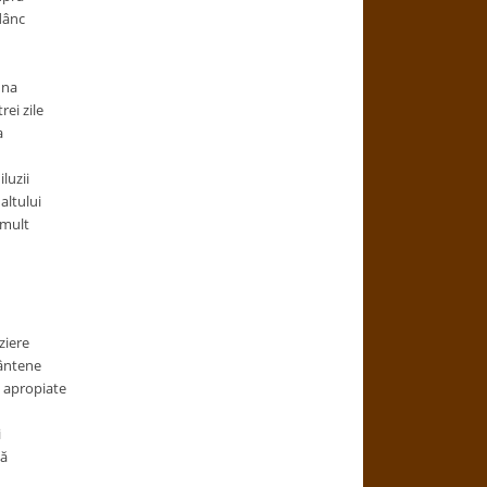
dânc
una
rei zile
a
luzii
altului
 mult
ziere
mântene
i apropiate
i
ţă