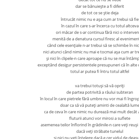
dar se bănuieşte a fi diferit
de tot ce se ştie deja
întrucât nimic nu e aşa cum ar trebui să fie
în cazul în care s-ar încerca cu totul altceva
ori măcar de s-ar continua fără nici o interven
menită de a denatura cursul firesc al evenimen
când cele esenţiale n-ar trebui să se schimbe în nic
nici atunci când nimic nu mai e tocmai aşa cum ar tre
şi nici în clipele-n care aproape că nu se mai întâm
exceptând desigur persistentele presupuneri că în alte
totul ar putea fi întru totul altfel
va trebui totuşi să vă opriţi
de partea potrivită a râului subteran
în locul în care pietrele fără umbre nu vor mai fi îngrop
doar ca să vă puteţi aminti de cealaltă lum
ca de ceva în care nimic nu durează mai mult decât 
fluturii atunci vor mirosi a suflete
asemenea teilor înflorind în grădinile-n care veţi reuşi
dacă veţi străbate tunelul
şi nici nu veţi înţelege dacă e cer vidul de deas