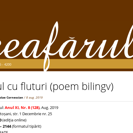
5 - 4200
l cu fluturi (poem bilingv)
olae Cornescian
/ 8 aug. 2019
ul:
Anul XI, Nr. 8 (128)
, Aug. 2019
toșani, str. 1 Decembrie nr. 25
0
(ediţia online)
– 2144
(formatul tipărit)
TRATE