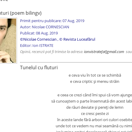
uturi (poem bilingv)
Primit pentru publicare: 07 Aug. 2019
Autor:
Nicolae CORNESCIAN
Publicat: 08 Aug. 2019
©
Nicolae Cornescian
,
© Revista Luceafărul
Editor: Ion ISTRATE
Opinii, recenzii pot fi trimise la adresa:
ionvistrate
[at]gmail.com
sa
Tunelul cu fluturi
e ceva viu în tot ce se schimbă
e ceva criptic şi mereu străin
e ceea ce crezi când îmi spui că vom ajunge
să cunoaştem o parte însemnată din acest labi
de râuri deviate şi pereţi de lemn
ce cresc peste zi
în aceste lande fără arbori ori culori osebit
unde tot ce vedem nu mai seamănă cu nimi