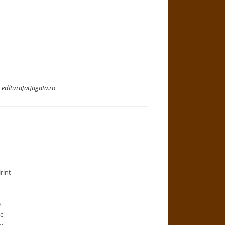
u
editura[at]agata.ro
rint
e
c