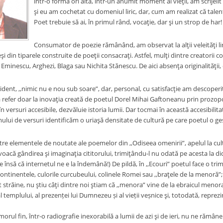
într-o formă ori alta, într-un anumit moment al vieţii, am scrijelit
şi eu am cochetat cu domeniul liric, dar, cum am realizat că talen
Poet trebuie să ai, în primul rând, vocaţie, dar şi un strop de har!
Consumator de poezie rămânând, am observat la alţii veleităţi liri
şi din tiparele construite de poeţii consacraţi. Astfel, mulţi dintre creatorii
 Eminescu, Arghezi, Blaga sau Nichita Stănescu. De aici absenţa originalităţii,
dent, ,,nimic nu e nou sub soare”, dar, personal, cu satisfacţie am descoperit î
efer doar la inovaţia creată de poetul Dorel Mihai Gaftoneanu prin prozopoemu
 în versuri accesibile, dezvăluie istoria lumii. Dar tocmai în această accesibili
ului de versuri identificăm o uriaşă densitate de cultură pe care poetul o gest
ntre elementele de noutate ale poemelor din ,,Odiseea omenirii”, apelul la cult
că gândirea şi imaginaţia cititorului, trimiţându-l nu odată pe acesta la dicţ
 însă că internetul ne e la îndemână!) De pildă, în ,,Ecouri” poetul face o trimi
continentele, culorile curcubeului, colinele Romei sau ,,braţele de la menoră”
străine, nu ştiu câţi dintre noi ştiam că ,,menora” vine de la ebraicul menor
l templului, al prezenței lui Dumnezeu și al vieții veșnice şi, totodată, repre
orul fin, într-o radiografie inexorabilă a lumii de azi şi de ieri, nu ne rămân