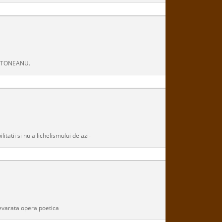
AFTONEANU.
tatii si nu a lichelismului de azi-
devarata opera poetica