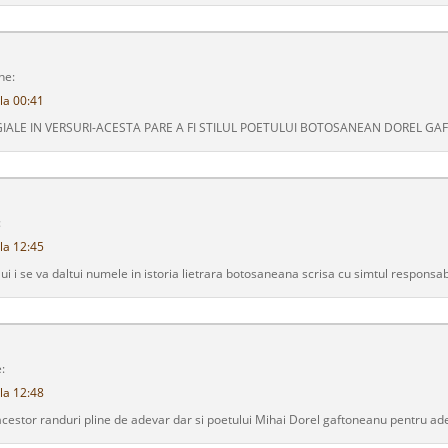
ne:
la 00:41
GIALE IN VERSURI-ACESTA PARE A FI STILUL POETULUI BOTOSANEAN DOREL G
:
la 12:45
i i se va daltui numele in istoria lietrara botosaneana scrisa cu simtul responsabili
:
la 12:48
i acestor randuri pline de adevar dar si poetului Mihai Dorel gaftoneanu pentru a