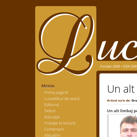
Fondat 2009 • ISSN 206
Un alt
Meniu
Prima pagină
Luceafărul de seară
Articol scris de:
Gru
Editorial
Debut
Un alt limbaj p
Educaţie
Invitaţie la lectură
Comentarii
Atitudinii