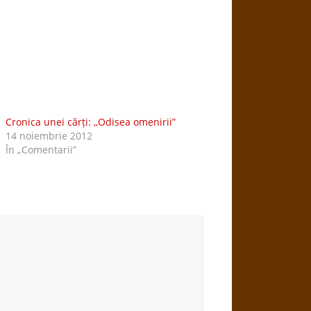
Cronica unei cărți: ,,Odisea omenirii”
14 noiembrie 2012
În „Comentarii”