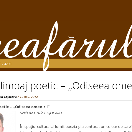
5 - 4200
 limbaj poetic – ,,Odiseea omen
ia Cojocaru
/ 16 nov. 2012
oetic – ,,Odiseea omenirii”
Scris de Gruia COJOCARU
În spaţiul cultural al lumii, poezia şi-a conturat un culoar de car