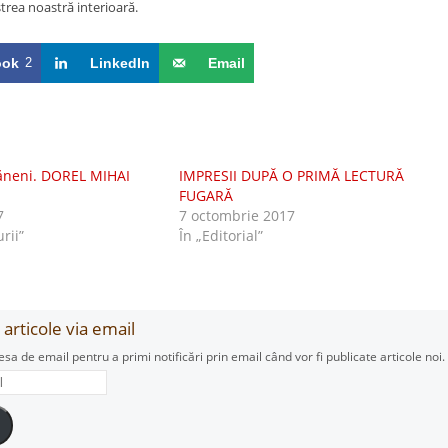
trea noastră interioară.
ook
2
LinkedIn
Email
șăneni. DOREL MIHAI
IMPRESII DUPĂ O PRIMĂ LECTURĂ
FUGARĂ
7
7 octombrie 2017
urii”
În „Editorial”
articole via email
esa de email pentru a primi notificări prin email când vor fi publicate articole noi.