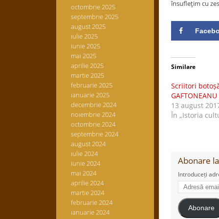
însufleţim cu zes
octombrie 2025
septembrie 2025
august 2025
Faceb
iulie 2025
iunie 2025
mai 2025
aprilie 2025
Similare
martie 2025
februarie 2025
Scriitori boto
ianuarie 2025
GAFTONEANU
decembrie 2024
13 august 201
noiembrie 2024
În „Istoria cult
octombrie 2024
septembrie 2024
august 2024
iulie 2024
Abonare la 
iunie 2024
mai 2024
Introduceți adr
aprilie 2024
Adresă
martie 2024
email
februarie 2024
Abonare
ianuarie 2024