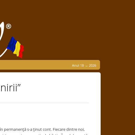
Anul 18 → 2026
irii”
e în permanenţă s-a ţinut cont. Fiecare dintre noi,