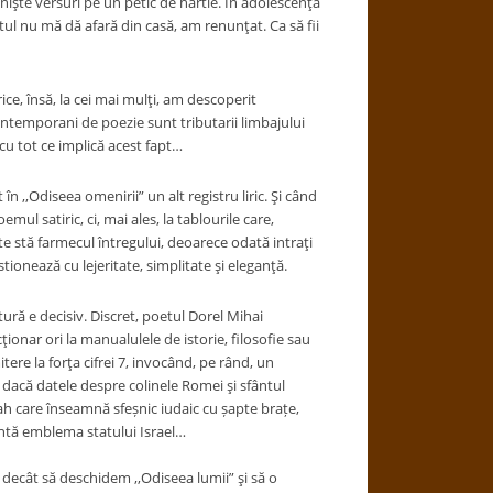
 nişte versuri pe un petic de hârtie. În adolescenţă
tul nu mă dă afară din casă, am renunţat. Ca să fii
ce, însă, la cei mai mulţi, am descoperit
 contemporani de poezie sunt tributarii limbajului
 cu tot ce implică acest fapt…
n ,,Odiseea omenirii” un alt registru liric. Şi când
l satiric, ci, mai ales, la tablourile care,
tate stă farmecul întregului, deoarece odată intraţi
ionează cu lejeritate, simplitate şi eleganţă.
ură e decisiv. Discret, poetul Dorel Mihai
ionar ori la manualulele de istorie, filosofie sau
tere la forţa cifrei 7, invocând, pe rând, un
; dacă datele despre colinele Romei şi sfântul
ah care înseamnă sfeșnic iudaic cu șapte brațe,
zintă emblema statului Israel…
e decât să deschidem ,,Odiseea lumii” şi să o