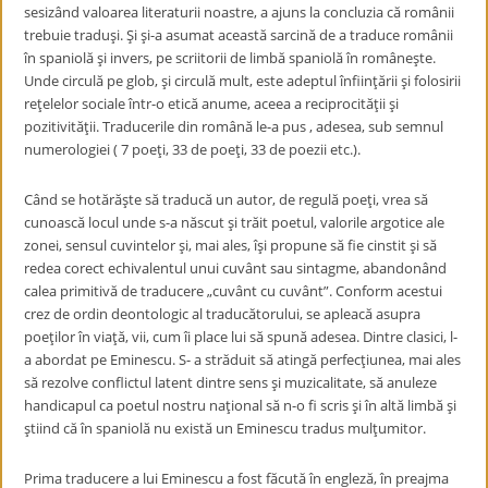
sesizând valoarea literaturii noastre, a ajuns la concluzia că românii
trebuie traduşi. Şi şi-a asumat această sarcină de a traduce românii
în spaniolă şi invers, pe scriitorii de limbă spaniolă în româneşte.
Unde circulă pe glob, şi circulă mult, este adeptul înfiinţării şi folosirii
reţelelor sociale într-o etică anume, aceea a reciprocităţii şi
pozitivităţii. Traducerile din română le-a pus , adesea, sub semnul
numerologiei ( 7 poeţi, 33 de poeţi, 33 de poezii etc.).
Când se hotărăşte să traducă un autor, de regulă poeţi, vrea să
cunoască locul unde s-a născut şi trăit poetul, valorile argotice ale
zonei, sensul cuvintelor şi, mai ales, îşi propune să fie cinstit şi să
redea corect echivalentul unui cuvânt sau sintagme, abandonând
calea primitivă de traducere „cuvânt cu cuvânt”. Conform acestui
crez de ordin deontologic al traducătorului, se apleacă asupra
poeţilor în viaţă, vii, cum îi place lui să spună adesea. Dintre clasici, l-
a abordat pe Eminescu. S- a străduit să atingă perfecţiunea, mai ales
să rezolve conflictul latent dintre sens şi muzicalitate, să anuleze
handicapul ca poetul nostru naţional să n-o fi scris şi în altă limbă şi
ştiind că în spaniolă nu există un Eminescu tradus mulţumitor.
Prima traducere a lui Eminescu a fost făcută în engleză, în preajma