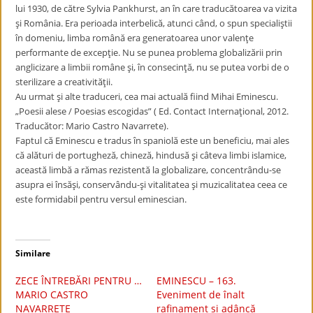
lui 1930, de către Sylvia Pankhurst, an în care traducătoarea va vizita
şi România. Era perioada interbelică, atunci când, o spun specialiştii
în domeniu, limba română era generatoarea unor valenţe
performante de excepţie. Nu se punea problema globalizării prin
anglicizare a limbii române şi, în consecinţă, nu se putea vorbi de o
sterilizare a creativităţii.
Au urmat şi alte traduceri, cea mai actuală fiind Mihai Eminescu.
„Poesii alese / Poesias escogidas” ( Ed. Contact Internaţional, 2012.
Traducător: Mario Castro Navarrete).
Faptul că Eminescu e tradus în spaniolă este un beneficiu, mai ales
că alături de portugheză, chineză, hindusă şi câteva limbi islamice,
această limbă a rămas rezistentă la globalizare, concentrându-se
asupra ei însăşi, conservându-şi vitalitatea şi muzicalitatea ceea ce
este formidabil pentru versul eminescian.
Similare
ZECE ÎNTREBĂRI PENTRU …
EMINESCU – 163.
MARIO CASTRO
Eveniment de înalt
NAVARRETE
rafinament si adâncă