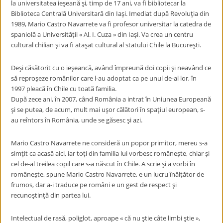
la universitatea ieşeană şi, timp de 17 ani, va fi bibliotecar la
Biblioteca Centrală Universitară din Iaşi. Imediat după Revoluţia din
1989, Mario Castro Navarrete va fi profesor universitar la catedra de
spaniolă a Universităţii « Al. I. Cuza » din Iaşi. Va crea un centru
cultural chilian şi va fi ataşat cultural al statului Chile la Bucureşti.
Deşi căsătorit cu o ieşeancă, având împreună doi copii şi neavând ce
să reproşeze românilor care l-au adoptat ca pe unul de-al lor, în
1997 pleacă în Chile cu toată familia.
După zece ani, în 2007, când România a intrat în Uniunea Europeană
şi se putea, de acum, mult mai uşor călători în spaţiul european, s-
au reîntors în România, unde se găsesc şi azi.
Mario Castro Navarrete ne consideră un popor primitor, mereu s-a
simţit ca acasă aici, iar toţi din familia lui vorbesc româneşte, chiar şi
cel de-al treilea copil care s-a născut în Chile. A scrie şi a vorbi în
româneşte, spune Mario Castro Navarrete, e un lucru înălţător de
frumos, dar a-i traduce pe români e un gest de respect şi
recunoştinţă din partea lui.
Intelectual de rasă, poliglot, aproape « că nu ştie câte limbi ştie »,