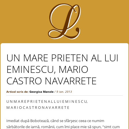
UN MARE PRIETEN AL LUI
EMINESCU, MARIO
CASTRO NAVARRETE
Articol scris de:
Georgica Manole
/ 9 ian. 2013
U N M A R E P R I E T E N A L L U I E M I N E S C U,
M A R I O C A S T R O N A V A R R E T E
Imediat după Bobotează, când se sfârşesc ceea ce numim
sărbătorile de iarnă, românii, cum îmi place mie să spun, “simt cum