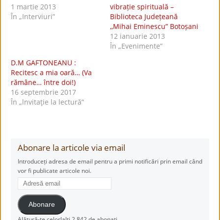
1 martie 2013
vibrație spirituală –
În „Interviuri”
Biblioteca Județeană
,,Mihai Eminescu” Botoșani
12 ianuarie 2013
În „Evenimente”
D.M GAFTONEANU :
Recitesc a mia oară… (Va
rămâne… între doi!)
16 septembrie 2017
În „lnvitaţie la lectură”
Abonare la articole via email
Introduceți adresa de email pentru a primi notificări prin email când
vor fi publicate articole noi.
Adresă
email
Abonare
Alătură-te celorlalți 2.842 de abonați.