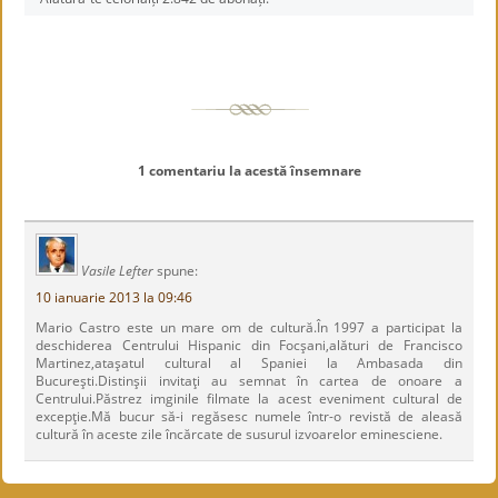
1 comentariu la acestă însemnare
Vasile Lefter
spune:
10 ianuarie 2013 la 09:46
Mario Castro este un mare om de cultură.În 1997 a participat la
deschiderea Centrului Hispanic din Focşani,alături de Francisco
Martinez,ataşatul cultural al Spaniei la Ambasada din
Bucureşti.Distinşii invitaţi au semnat în cartea de onoare a
Centrului.Păstrez imginile filmate la acest eveniment cultural de
excepţie.Mă bucur să-i regăsesc numele într-o revistă de aleasă
cultură în aceste zile încărcate de susurul izvoarelor eminesciene.