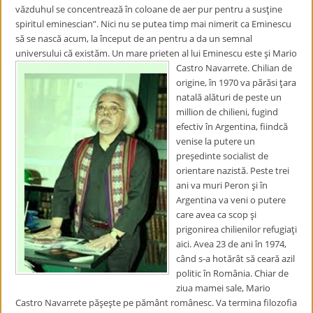
văzduhul se concentrează în coloane de aer pur pentru a susţine
spiritul eminescian”. Nici nu se putea timp mai nimerit ca Eminescu
să se nască acum, la început de an pentru a da un semnal
universului că existăm. Un mare
prieten al lui Eminescu este şi Mario
Castro Navarrete. Chilian de
origine, în 1970 va părăsi ţara
natală alături de peste un
million de chilieni, fugind
efectiv în Argentina, fiindcă
venise la putere un
preşedinte socialist de
orientare nazistă. Peste trei
ani va muri Peron şi în
Argentina va veni o putere
care avea ca scop şi
prigonirea chilienilor refugiaţi
aici. Avea 23 de ani în 1974,
când s-a hotărât să ceară azil
politic în România. Chiar de
ziua mamei sale, Mario
Castro Navarrete păşeşte pe pământ românesc. Va termina filozofia