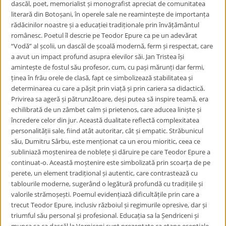
dascăl, poet, memorialist și monografist apreciat de comunitatea
literară din Botoșani, în operele sale ne reamintește de importanța
rădăcinilor noastre și a educației tradiționale prin învățământul
românesc. Poetul îl descrie pe Teodor Epure ca pe un adevărat
“Vodă” al școlii, un dascăl de școală modernă, ferm și respectat, care
a avut un impact profund asupra elevilor săi. Jan Tristea își
amintește de fostul său profesor, cum, cu pași mărunți dar fermi,
ținea în frâu orele de clasă, fapt ce simbolizează stabilitatea și
determinarea cu care a pășit prin viață și prin cariera sa didactică.
Privirea sa ageră și pătrunzătoare, deși putea să inspire teamă, era
echilibrată de un zâmbet calm și prietenos, care aducea liniște și
încredere celor din jur. Această dualitate reflectă complexitatea
personalității sale, fiind atât autoritar, cât și empatic. Străbunicul
său, Dumitru Sârbu, este menționat ca un erou mioritic, ceea ce
subliniază moștenirea de noblețe și dăruire pe care Teodor Epure a
continuat-o. Această moștenire este simbolizată prin scoarța de pe
perete, un element tradițional și autentic, care contrastează cu
tablourile moderne, sugerând o legătură profundă cu tradițiile și
valorile strămoșești. Poemul evidențiază dificultățile prin care a
trecut Teodor Epure, inclusiv războiul și regimurile opresive, dar și
triumful său personal și profesional. Educația sa la Șendriceni și