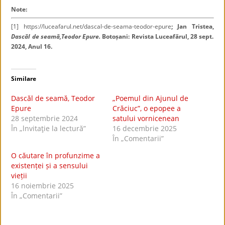
Note:
[1]
https://luceafarul.net/dascal-de-seama-teodor-epure
; Jan Tristea,
Dascăl de seamă,Teodor Epure.
Botoșani: Revista Luceafărul, 28 sept.
2024, Anul 16.
Similare
Dascăl de seamă, Teodor
„Poemul din Ajunul de
Epure
Crăciuc”, o epopee a
28 septembrie 2024
satului vornicenean
În „lnvitaţie la lectură”
16 decembrie 2025
În „Comentarii”
O căutare în profunzime a
existenței și a sensului
vieții
16 noiembrie 2025
În „Comentarii”