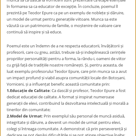
munca sa ca dascăl la Vorniceni sunt prezentate ca etape esențiale
în formarea sa ca educator de excepție. În concluzie, poemul îl
prezintă pe Teodor Epure ca pe un exemplu de noblețe și dăruire,
un model de urmat pentru generațiile viitoare. Munca sa este
văzută ca un patrimoniu de familie, o moștenire de valoare care
continuă să inspire și să educe.
Poemul este un îndemn de a ne respecta educatorii, învățătorii și
profesorii, care cu greu, astăzi, trebuie să-și indeplinească cerințele
propriilor personalități pentru a forma, la rându-i, oameni de viitor
cu grijă față de tradițiile noastre românești. Și, pentru aceasta, de
luat exemplu profesorului Teodor Epure, care prin munca sa a avut
un impact profund și viabil asupra comunității locale din Botoșani,
Vorniceni, și a influențat benefic această comunitate prin:
1.Educație de Calitate
: Ca dascăl și profesor, Teodor Epure a fost
dedicat educației de calitate. A format și inspirat numeroase
generații de elevi, contribuind la dezvoltarea intelectuală și morală a
tinerilor din comunitate;
2.Model de Urmat
: Prin exemplul său personal de muncă asiduă,
integritate și dăruire, a devenit un model de urmat pentru elevi,
colegi și întreaga comunitate. A demonstrat că prin perseverență și
dedicare se pot depăși dificultățile și se pot atinge obiective înalte;