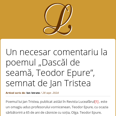
Un necesar comentariu la
poemul „Dascăl de
seamă, Teodor Epure”,
semnat de Jan Tristea
Articol scris de:
Ion Istrate
/ 28 sept. 2024
Poemul lui Jan Tristea, publicat astăzi în Revista Luceafărul
[1]
, este
un omagiu adus profesorului vornicenean, Teodor Epure, cu ocazia
sărbătoririi a 65 de ani de căsnicie cu soția, Olga. Teodor Epure,