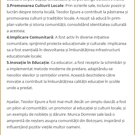
3.Promovarea Culturii Locale
: Prin scrierile sale, inclusiv poezii și
lucrări despre istoria locală, Teodor Epure a contribuit la păstrarea și
promovarea culturii și tradițiilor locale. A reușit să aducă în prim-
plan valorile și istoria comunității, consolidând identitatea culturală
a acesteia;
4.Implicare Comunitară
: A fost activ în diverse inițiative
comunitare, sprijinind proiecte educaționale și culturale. Implicarea
sa a fost esențială în dezvoltarea și îmbunătățirea infrastructurii
educaționale locale;
5.Inovație în Educație
: Ca educator, a fost receptiv la schimbări și
a implementat metode moderne de predare, adaptându-se
nevoilor elevilor și cerințelor vremii. Această deschidere către
inovație a contribuit la îmbunătățirea calității educației în școlile
unde a predat.
Așadar, Teodor Epure a fost mai mult decât un simplu dascăl; a fost
un pilon al comunității, un promotor al educației și culturii locale, și
un exemplu de noblețe și dăruire. Munca Domniei sale lasă o
amprentă de neșters asupra comunității din Botoșani, inspirând și
influențând pozitiv viețile multor oameni.