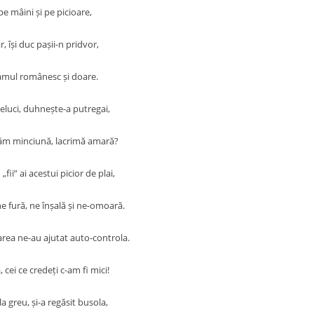
pe mâini și pe picioare,
ar, își duc pașii-n pridvor,
amul românesc și doare.
luci, duhnește-a putregai,
răm minciună, lacrimă amară?
„fii” ai acestui picior de plai,
ne fură, ne înșală și ne-omoară.
area ne-au ajutat auto-controla.
 cei ce credeți c-am fi mici!
a greu, și-a regăsit busola,