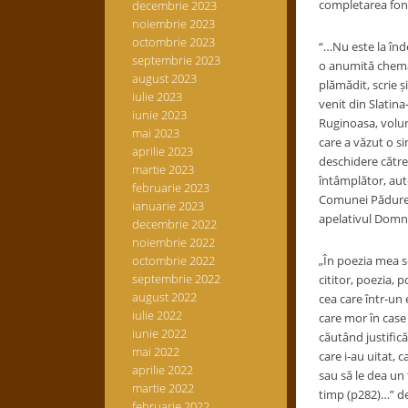
completarea fond
decembrie 2023
noiembrie 2023
octombrie 2023
“…Nu este la înd
septembrie 2023
o anumită chemar
august 2023
plămădit, scrie ș
iulie 2023
venit din Slatina
iunie 2023
Ruginoasa, volum
mai 2023
care a văzut o s
aprilie 2023
deschidere către
martie 2023
întâmplător, auto
februarie 2023
Comunei Pădureni
ianuarie 2023
apelativul Domnul
decembrie 2022
noiembrie 2022
octombrie 2022
„În poezia mea s-
septembrie 2022
cititor, poezia, p
august 2022
cea care într-un 
iulie 2022
care mor în case u
iunie 2022
căutând justifică
mai 2022
care i-au uitat, c
aprilie 2022
sau să le dea un 
martie 2022
timp (p282)…” de 
februarie 2022