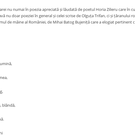
arei nu numai în poezia apreciată și lăudată de poetul Horia Zilieru care în cu
avă nu doar poeziei în general și celei scrise de Olguța Trifan, ci și țăranului
mul de mâine al României, de Mihai Batog Bujeniță care a elogiat pertinent cr
 lumină,
mea,
g,
, blândă,
nă.
hi