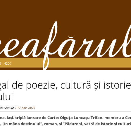
5 - 4200
l de poezie, cultură și istorie,
lui
 N. OPREA
/ 17 nov. 2015
ea, Ia
ș
i, triplă lansare de Carte: Olgu
ț
a Lunca
ș
u Trifan, membru a Cena
i, |În mâna destinului”, roman,
ș
i “Pădureni, vatră de istorie
ș
i cultur