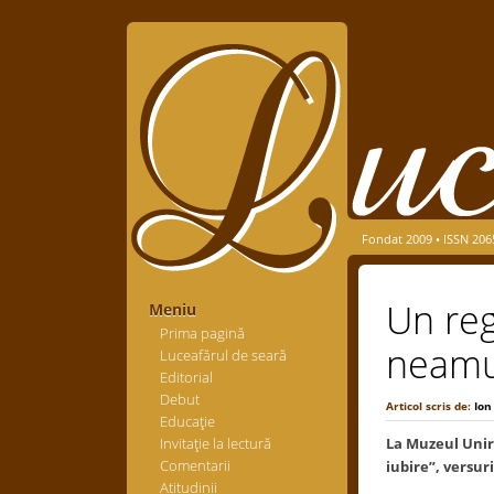
Fondat 2009 • ISSN 206
Un rega
Meniu
Prima pagină
neamu
Luceafărul de seară
Editorial
Debut
Articol scris de:
Ion
Educaţie
Invitaţie la lectură
La Muzeul Unir
Comentarii
iubire”, versur
Atitudinii