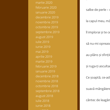
martie 2020
februarie 2020
salbe de perle –
ianuarie 2020
decembrie 2019
la capul meu, mă
noiembrie 2019
octombrie 2019
septembrie 2019
îl implorai și te c
august 2019
iulie 2019
să nu-mi opreasc
iunie 2019
mai 2019
au plâns și sfinți
aprilie 2019
martie 2019
și ruga-ți asculta
februarie 2019
ianuarie 2019
decembrie 2018
Ce șoaptă, ce-ad
noiembrie 2018
octombrie 2018
suavă mângâiere
septembrie 2018
august 2018
cântec de leagăn
iulie 2018
iunie 2018