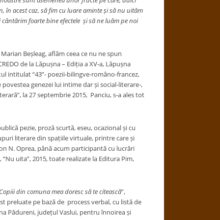
 noastre sunt asemenea unor fructe pe care, dulci
, în acest caz, să fim cu luare aminte
ș
i să nu uităm
-i cântărim foarte bine efectele
ș
i să ne luăm pe noi
ta Marian Beșleag, aflăm ceea ce nu ne spun
să CREDO de la Lăpușna – Ediția a XV-a, Lăpușna
tul intitulat “43”- poezii-bilingve-româno-francez,
povestea genezei lui intime dar și social-literare-,
terară”, la 27 septembrie 2015, Panciu, s-a ales tot
blică pezie, proză scurtă, eseu, ocazional și cu
ri literare din spațiile virtuale, printre care și
Ion N. Oprea, până acum participantă cu lucrări
“Nu uita”, 2015, toate realizate la Editura Pim,
Copiii din comuna mea doresc să te citească
”,
st preluate pe bază de process verbal, cu listă de
a Pădureni, județul Vaslui, pentru înnoirea și