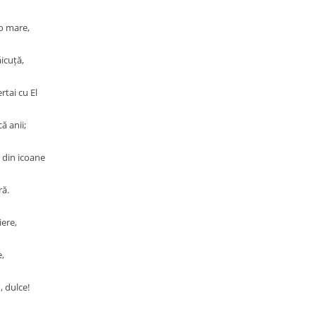
 o mare,
icuță,
ertai cu El
ă anii;
i din icoane
ră.
iere,
,
, dulce!