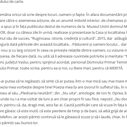
ului de carte.
emâna oricui să scrie despre locuri, oameni și fapte. În afara documentării pr
e către o asemenea acțiune, de un anumit imbold interior, de chemarea și gla
i a spus și în fața publicului destul de numeros de la Muzeul Unirii domnul M
-Olt, doar cu câteva zile în urmă, realizase și prezentase la Casa și localitate
ul său de succes, “Ruginoasa. Istorie, credință și cultură”, 2015, dar adăug
ingură dată părticele din această localitate… Pădurenii și oameni locului… d
 nou și cu larg orizont în ceea ce privește relațiile dintre oameni, cu viziu
area, de fiecare dată, nu uită să îi adreseze cuvintele potrivite și meritate: “
, județul Vaslui, pentru sprijinul acordat, personal Domnului Primar Temi
ui Primar, toate scrise, pentru ea și noi, cu litere mari, pentru că MERITĂ.
ar putea să te regăsești, să simți că ar putea, într-o mai mică sau mai mare m
oezia mea vorbește despre tine! Poezia mea își are izvorul în sufletul tău, în viaț
eseu al său, „Pledoaria neuitării”, din „Nu uita”, antologie, de Ion N. Oprea, Ed
nde nu i-a mai vizitat de luni și ani chiar proprii fii sau fiice, nepoții: „Nu do
ri, pentru că, da, dragii mei, asta fac ei. Caută justificări care să scuze în faț
are găsesc că este inutil, că este pierdere de timp și de bani, să aibă grijă de ai
telefon, iar acești părinți continuă să le găsească scuze și să-i laude, chiar, î
părinții sau bunicii lor.