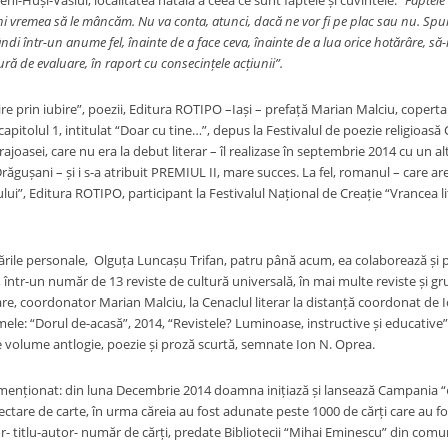
ni-Huși-Vaslui, localitatea natală a ceea ce sunt faptele și cuvintele:
“Faptele
i vremea să le mâncăm. Nu va conta, atunci, dacă ne vor fi pe plac sau nu. Spun
ndi într-un anume fel, înainte de a face ceva, înainte de a lua orice hotărâre, să
ră de evaluare, în raport cu consecin
ț
ele ac
ț
iunii”.
re prin iubire”, poezii, Editura ROTIPO –Iași – prefață Marian Malciu, coper
 capitolul 1, intitulat “Doar cu tine…”, depus la Festivalul de poezie religioa
rajoasei, care nu era la debut literar – îl realizase în septembrie 2014 cu un al
ăgușani – și i s-a atribuit PREMIUL II, mare succes. La fel, romanul – care are 
ui”, Editura ROTIPO, participant la Festivalul Național de Creație “Vrancea li
ările personale, Olguța Luncașu Trifan, patru până acum, ea colaborează și pu
, într-un număr de 13 reviste de cultură universală, în mai multe reviste și grupu
are, coordonator Marian Malciu, la Cenaclul literar la distanță coordonat de 
ele: “Dorul de-acasă”, 2014, “Revistele? Luminoase, instructive și educative”, 
lte volume antlogie, poezie și proză scurtă, semnate Ion N. Oprea.
 menționat: din luna Decembrie 2014 doamna inițiază și lansează Campania “
ctare de carte, în urma căreia au fost adunate peste 1000 de cărți care au fo
- titlu-autor- număr de cărți, predate Bibliotecii “Mihai Eminescu” din comun