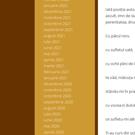
ianuarie 2022
Iată poziția auto
decembrie 2021
ascult, imn de sl
noiembrie 2021
perenitatea, dru
octombrie 2021
septembrie 2021
august 2021
Cu părul nins,
iulie 2021
iunie 2021
cu sufletul cald,
mai 2021
aprilie 2021
cu ochii plini de
martie 2021
februarie 2021
te văd, măicuța 
ianuarie 2021
decembrie 2020
noiembrie 2020
stându-mi în pra
octombrie 2020
septembrie 2020
cu vocea-ți dulce
august 2020
iulie 2020
ce sufletu-mi ali
iunie 2020
mai 2020
aprilie 2020
Ți-au curs din oc