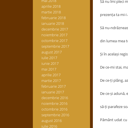
mai 2018
Să nu îmi pleci m
aprilie 2018
martie 2018
prezența ta mi-i 
februarie 2018
ianuarie 2018
Să nu-ndrăzneasc
decembrie 2017
noiembrie 2017
octombrie 2017
din lumea mea te
septembrie 2017
august 2017
Și în același reg
iulie 2017
iunie 2017
De ce-mi stai, ma
mai 2017
aprilie 2017
De ce-ți plâng, azi
martie 2017
februarie 2017
ianuarie 2017
De ce-și adună, 
decembrie 2016
noiembrie 2016
să-ți parafeze soa
octombrie 2016
septembrie 2016
Pământ udat cu 
august 2016
iulie 2016