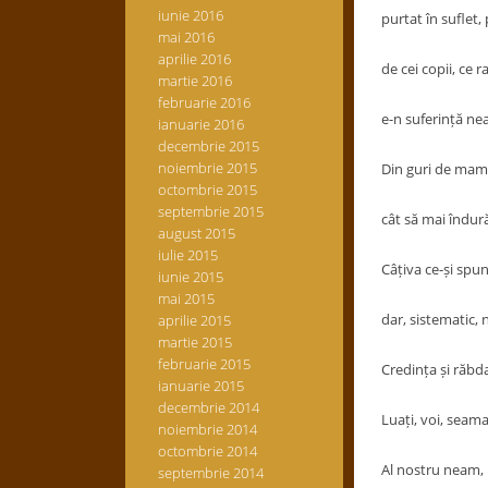
iunie 2016
purtat în suflet, 
mai 2016
aprilie 2016
de cei copii, ce r
martie 2016
februarie 2016
e-n suferință ne
ianuarie 2016
decembrie 2015
noiembrie 2015
Din guri de mame
octombrie 2015
septembrie 2015
cât să mai îndu
august 2015
iulie 2015
Câțiva ce-și spun 
iunie 2015
mai 2015
dar, sistematic, 
aprilie 2015
martie 2015
februarie 2015
Credința și răbd
ianuarie 2015
decembrie 2014
Luați, voi, seama,
noiembrie 2014
octombrie 2014
Al nostru neam, l
septembrie 2014