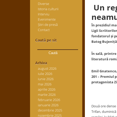
Diverse
Un reg
Istoria culturii
neamu
Interviu
Evenimente
Știri de presă
În prezidiul ma
Contact
Ligii Scriitori
fondatorul
ș
i 
Caută pe sit
Batog Bujeni
ț
ă
Caută
după:
În sală, printre
literatură rom
Arhiva
august 2026
Emil Gnatenco,
iulie 2026
201 – Premiul p
iunie 2026
protagonista Zi
mai 2026
aprilie 2026
martie 2026
februarie 2026
ianuarie 2026
Două ore dense de
decembrie 2025
Trifan, duminică 
noiembrie 2025