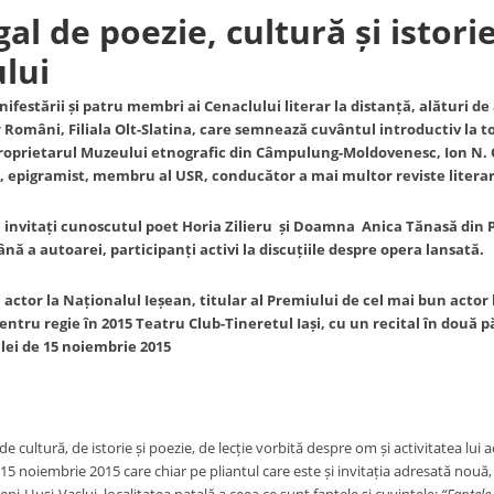
al de poezie, cultură
ș
i istorie
lui
nifestării
ș
i patru membri ai Cenaclului literar la distan
ț
ă, alături d
lor Români, Filiala Olt-Slatina, care semnează cuvântul introductiv la t
proprietarul Muzeului etnografic din Câmpulung-Moldovenesc, Ion N. 
, epigramist, membru al USR, conducător a mai multor reviste literar
 invita
ț
i cunoscutul poet Horia Zilieru
ș
i Doamna Anica Tănasă din 
ână a autoarei, participan
ț
i activi la discu
ț
iile despre opera lansată.
 actor la Na
ț
ionalul Ie
ș
ean, titular al Premiului de cel mai bun actor 
entru regie în 2015 Teatru Club-Tineretul Ia
ș
i, cu un recital în două p
lei de 15 noiembrie 2015
 cultură, de istorie și poezie, de lecție vorbită despre om și activitatea lui 
15 noiembrie 2015 care chiar pe pliantul care este și invitația adresată nouă,