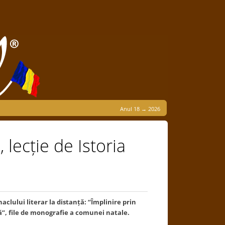
Anul 18 → 2026
 lecție de Istoria
clului literar la distan
ț
ă: “Împlinire prin
ă”, file de monografie a comunei natale.