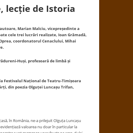
, lec
ț
ie de Istoria
e autoare, Marian Malciu, vicepre
ș
edinte a
oate cele trei lucrări realizate, Ioan Grămadă,
Oprea, coordonatorul Cenaclului, Mihai
e.
Pădureni-Hu
ș
i, profesoară de limbă
ș
i
la Festivalul Na
ț
ional de Teatru-Timi
ș
oara
ăr
ț
i, din poezia Olgu
ț
ei Lunca
ș
u Trifan,
acasă, în România, ne-a prilejuit Olguța Luncașu
 evidențiază valoarea nu doar în particular la