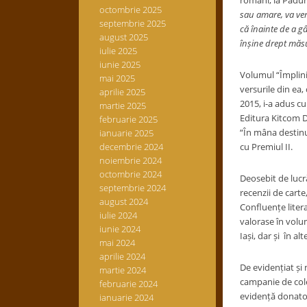
români, la Pădure
octombrie 2025
sau amare, va ven
septembrie 2025
că înainte de a gâ
august 2025
în
ș
ine drept măsu
iulie 2025
iunie 2025
Volumul “Împlini
mai 2025
versurile din ea,
aprilie 2025
2015, i-a adus cu
martie 2025
Editura Kitcom Dr
februarie 2025
“În mâna destinul
ianuarie 2025
decembrie 2024
cu Premiul II.
noiembrie 2024
octombrie 2024
Deosebit de lucr
septembrie 2024
recenzii de carte
august 2024
Confluențe liter
iulie 2024
valorase în volum
iunie 2024
Iași, dar și în a
mai 2024
aprilie 2024
De evidențiat și
martie 2024
campanie de cole
februarie 2024
evidență donator
ianuarie 2024