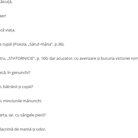
ăicuță,
aer!
ă viața,
 rupă! (Poezia, „Sărut-mâna”, p.36).
istru, „STATORNICIE”, p. 160, dar acuzator, cu averizare și bucuria victoriei ro
ică, în genunchi?
, bătrănii și copiii?
ei, minciunile mănunchi
rta, iar, cu sângele pierii?
lacrimă de mamă și odor,