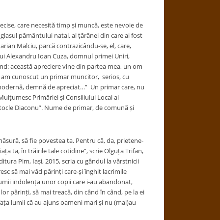
ecise, care necesită timp și muncă, este nevoie de
sul pământului natal, al țărânei din care ai fost
arian Malciu, parcă contrazicându-se, el, care,
a lui Alexandru Ioan Cuza, domnul primei Uniri,
ând: această apreciere vine din partea mea, un om
ar am cunoscut un primar muncitor, serios, cu
ne modernă, demnă de apreciat…” Un primar care, nu
Mulțumesc Primăriei și Consiliului Local al
stocle Diaconu”. Nume de primar, de comună și
ăsură, să fie povestea ta. Pentru că, da, prietene-
a ta, în trăirile tale cotidine”, scrie Olguța Trifan,
itura Pim, Iași, 2015, scria cu gândul la vărstnicii
resc să mai văd părinți care-și înghit lacrimile
a lumii indolența unor copii care i-au abandonat,
 lor părinți, să mai treacă, din când în când, pe la ei
n fața lumii că au ajuns oameni mari și nu (mai)au