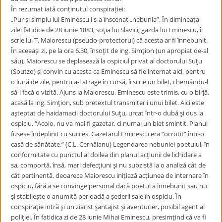
În rezumat iată conținutul conspirației:
„Pur şi simplu lui Eminescu i s-a înscenat „nebunia”. În dimineaţa
zilei fatidice de 28 iunie 1883, soţia lui Slavici, gazda lui Eminescu, îi
scrie lui T. Maiorescu (pseudo-protectorul) că acesta ar fi înnebunit.
În aceeaşi zi, pe la ora 6.30, însoţit de ing. Simţion (un apropiat de-al
său), Maiorescu se deplasează la ospiciul privat al doctorului Suţu
(Soutzo) şi convin cu acesta ca Eminescu să fie internat aici, pentru
o lună de zile, pentru a-l atrage în cursă, îi scrie un bilet, chemându-l
să-i facă o vizită. Ajuns la Maiorescu, Eminescu este trimis, cu o birjă,
acasă la ing. Simţion, sub pretextul transmiterii unui bilet. Aici este
aşteptat de haidamacii doctorului Suţu, urcat într-o dubă şi dus la
ospiciu. “Acolo, nu va mai fi gazetar, ci numai un biet smintit. Planul
fusese îndeplinit cu succes. Gazetarul Eminescu era “ocrotit” într-o
casă de sănătate.” (C.L. Cernăianu) Legendarea nebuniei poetului, în
conformitate cu punctul al doilea din planul acţiunii de lichidare a
sa, comportă, însă, mari defecţiuni şi nu subzistă la o analiză cât de
cât pertinentă, deoarece Maiorescu iniţiază acţiunea de internare în
ospiciu, fără a se convinge personal dacă poetul a înnebunit sau nu
şi stabileşte o anumită perioadă a şederii sale în ospiciu. În
conspiraţie intră şi un ziarist şantajist şi aventurier, posibil agent al
poliţiei. În fatidica zi de 28 iunie Mihai Eminescu, presimţind că va fi