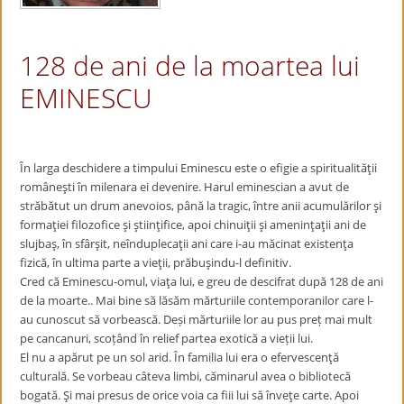
128 de ani de la moartea lui
EMINESCU
În larga deschidere a timpului Eminescu este o efigie a spiritualităţii
româneşti în milenara ei devenire. Harul eminescian a avut de
străbătut un drum anevoios, până la tragic, între anii acumulărilor şi
formaţiei filozofice şi ştiinţifice, apoi chinuiţii şi ameninţaţii ani de
slujbaş, în sfârşit, neînduplecaţii ani care i-au măcinat existenţa
fizică, în ultima parte a vieţii, prăbuşindu-l definitiv.
Cred că Eminescu-omul, viaţa lui, e greu de descifrat după 128 de ani
de la moarte.. Mai bine să lăsăm mărturiile contemporanilor care l-
au cunoscut să vorbească. Deși mărturiile lor au pus preț mai mult
pe cancanuri, scoțând în relief partea exotică a vieții lui.
El nu a apărut pe un sol arid. În familia lui era o efervescenţă
culturală. Se vorbeau câteva limbi, căminarul avea o bibliotecă
bogată. Şi mai presus de orice voia ca fiii lui să înveţe carte. Apoi