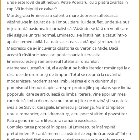
unde este lovit de alt nebun, Petre Poenaru, cu o piatră zvârlită în
cap. Vă închipuiți ce calvar?
Mai degrabă Eminescu a suferit o mare depresie sufletească,
văzându-se înlăturat de la Timpul, ziarul lui de suflet, unde și-a pus
în joc toată pasiunea lui jurnalistică. Văzându-se fără un venit care
să-i asigure un trai normal, Eminescu, s-a înstrăinat, a căzut într-o
apatie iremediabilă. La toate acestea s-a adăugat și refuzul lui
Maiorescu de a-i încuviința căsătoria cu Veronica Micle. Dacă
această căsătorie avea loc, poate soarta lui era alta.
Eminescu este şi rămâne zeul tutelar al românilor.
Asemenea Luceafărului, el a apărut pe bolta literelor româneşti la o
răscruce de drumuri şi de timpuri. Totul se rezumă la cuvântul
modernizare. Modernizarea limbii, ieşirea ei din ciunismul şi
pumnismul timpului, aplecare spre producţiile populare, spre limba
poporului care se articulează cu limba literară. Vine apoi Junimea
care ridică limba din marasmul producţiilor de duzină şi-i scoate la
iveală pe Slavici, Caragiale, Eminescu şi Creangă. Nu întâmplător
unul e romancier, altul dramaturg, altul poet şi ultimul povestitor.
Patru genuri în care literatura română excelează.
Complexitatea proteică în opera lui Eminescu te întâmpină
pretutindeni. El caută mereu ,, cuvântul ce exprimă adevărul” într-o