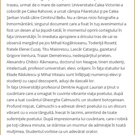
traseu, urmat de o mare de oameni: Universitate-Calea Victoriei-a
coborât pe Calea Rahovei, a urcat câmpia Filaretului şi pe Calea
Şerban Vodă către Cimitirul Bellu. Nu a rămas nicio fotografie a
înmormântării, singurul document care a fixat în tuş evenimentul a
fost un desen al lui Jiquidi-tatăl, în momentul opririi cortegiului în
faţa Universităţii. În imediata apropiere a dricului tras de cai se
observă mergând pe jos Mihail Kogălniceanu, Toderiţă Roseti(
fratele Elenei Cuza), Titu Maiorescu, Lascăr Catargiu, gazetarul
Grigore Ventura, Traian Demetrescu, nedespărţitul prieten,
Alexandru Chibici- Râvneanu, doctorul Ion Neagoe, tineri studenţi,
intelectuali, profesori universitari, elevi, orăşeni. În faţa statuilor lui
Eliade Rădulescu şi Mihai Viteazu sunt înfăţişaţi numeroşi elevi şi
studenţi cu capul descoperit, aduşi de dascalii lor.
În faţa Universităţii profesorul Dimitrie August Laurian a ţinut o
cuvântare care a omagiat în cuvinte vibrante viaţa poetului, după
care a luat cuvântul Gheorghe Calmuschi, un student botoşenean.
Profund mişcat, Calmuschi s-a adresat direct poetului cu un discurs
vibrant cu o voce tânguită, înecat în lacrimi, amintind de toate
suferinţele poetului. După impresionanta lui cuvântare, care-i robiră
pe toţi câteva minute, se stârnise un murmur de admiraţie în toată
mulţimea. Studentul vorbise ca un adevărat orator.