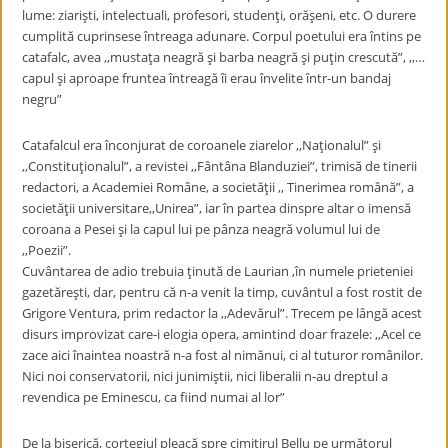
lume: ziarişti, intelectuali, profesori, studenţi, orăşeni, etc. O durere
cumplită cuprinsese întreaga adunare. Corpul poetului era întins pe
catafalc, avea ,,mustaţa neagră şi barba neagră şi puţin crescută”, ,,…
capul şi aproape fruntea întreagă îi erau învelite într-un bandaj
negru”
Catafalcul era înconjurat de coroanele ziarelor ,,Naţionalul” şi
,,Constituţionalul”, a revistei ,,Fântâna Blanduziei”, trimisă de tinerii
redactori, a Academiei Române, a societăţii ,, Tinerimea română”, a
societăţii universitare,,Unirea”, iar în partea dinspre altar o imensă
coroana a Pesei şi la capul lui pe pânza neagră volumul lui de
,,Poezii”.
Cuvântarea de adio trebuia ţinută de Laurian ,în numele prieteniei
gazetăreşti, dar, pentru că n-a venit la timp, cuvântul a fost rostit de
Grigore Ventura, prim redactor la ,,Adevărul”. Trecem pe lângă acest
disurs improvizat care-i elogia opera, amintind doar frazele: ,,Acel ce
zace aici înaintea noastră n-a fost al nimănui, ci al tuturor românilor.
Nici noi conservatorii, nici junimiştii, nici liberalii n-au dreptul a
revendica pe Eminescu, ca fiind numai al lor”
De la biserică, cortegiul pleacă spre cimitirul Bellu pe următorul