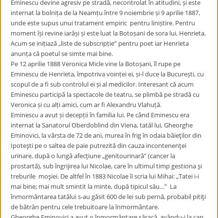
Eminescu devine agresiv pe stradă, necontrolat în atitudini, și este
internat la bolnița de la Neamțu între 9 noiembrie și 9 aprilie 1887,
unde este supus unui tratament empiric pentru liniștire. Pentru
moment își revine iarăși și este luat la Botoșani de sora lui, Henrieta.
Acum se inițiază „liste de subscripție” pentru poet iar Henrieta
anunța că poetul se simte mai bine.
Pe 12 aprilie 1888 Veronica Micle vine la Botoșani, îl rupe pe
Eminescu de Henrieta, împotriva voinței ei, și-l duce la București, cu
scopul de a fi sub controlul ei și al medicilor. Interesant că acum
Eminescu participă la spectacole de teatru, se plimbă pe stradă cu
Veronica și cu alți amici, cum ar fi Alexandru Vlahuță.
Eminescu a avut și decepții în familia lui. Pe când Eminescu era
internat la Sanatorul Oberdoblind din Viena, tatăl lui, Gheorghe
Eminovici, la vârsta de 72 de ani, murea în frig în odaia băieţilor din
Ipoteşti pe o saltea de paie putrezită din cauza incontenenţei
urinare, după o lungă afecţiune „genitourinară” (cancer la
prostartă), sub îngrijirea lui Nicolae, care în ultimul timp gestiona şi
treburile moşiei. De altfel în 1883 Nicolae îi scria lui Mihai: „Tatei i-i
mai bine; mai mult smintit la minte, după tipicul său…” La
înmormântarea tatălui s-au găsit 600 de lei sub pernă, probabil pitiţi
de bătrân pentru cele trebuitoare la înmormântare.
Gheorghe Eminovici a avut o înmormântare săracă, avându-i la cap