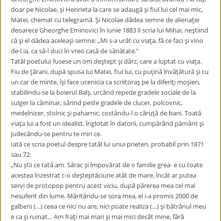
doar pe Nicolae, şi Henrieta la care se adaugă şi fiul lui cel mai mic,
Matei, chemat cu telegramă. Şi Nicolae dădea semne de alienaţie
deoarece Gheorghe Eminovici în iunie 1883 îi scria lui Mihai, neştiind
că şi el dădea aceleaşi semne: „Mi s-a urât cu viaţa, fă ce faci şi vino
de-l ia, ca să-l duci în vreo casă de sănătate.”
Tatăl poetului fusese un om deştept şi dârz, care a luptat cu viaţa.
Fiu de ţărani, după spusa lui Matei, fiul lui, cu puţină învăţătură şi cu
un car de minte, îşi face ucenicia ca scriitoraş pe la diferiţi moşieri,
stabilindu-se la boierul Balş, urcând repede gradele sociale de la
sulger la căminar, sărind peste gradele de clucer, polcovnic,
medelnicer, stolnic şi paharnic, costându-l o căruţă de bani. Toată
viaţa lui a fost un idealist, înglotat în datorii, cumpărând pământ şi
judecându-se pentru te miri ce.
Iată ce scria poetul despre tatăl lui unui prieten, probabil prin 1871
sau 72:
„Nu ştii ce tată am. Sărac şi împovărat de o familie grea- e cu toate
acestea înzestrat c-o deşteptăciune atât de mare, încât ar putea
servi de protopop pentru acest viciu, după părerea mea cel mai
nesuferit din lume. Măritându-se sora mea, el i-a promis 2000 de
galbeni (…) ceea ce nici nu are, nici poate realiza (…) şi bătrânul meu
e ca şi ruinat… Am fraţi mai mari şi mai mici decât mine, fără