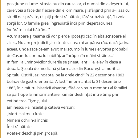
posiţiune-n lume- şi asta nu din cauza lor, ci numai din a deşertului,
care voia a face din fiecare din ei om mare, şi sfârşind prin a-i lăsa cu
studii neisprăvite, risipiţi prin străinătate, fără subzistenţă, în voia
sorţii lor. O familie grea, îngreuiată încă prin deşertăciunea
îndărătnicului bătrân…”
Acum apare şi teama că vor pierde Ipoteşti căci în altă scrisoare el
zice: „ Nu am prejudicii şi cu toate astea mi-ar părea rău, dacă ţarina
aceea, unde zace ce-am avut mai scump în lume ( e vorba probabil
de Casandra, prima lui iubită), ar încăpea în mâini străine…”
În familia Eminovicilor durerile se ţineau lanţ. Ilie, elev în clasa a
doua la Şcoala de medicină şi farmacie din Bucureşti a murit la
Spitalul Oştirii „azi noapte, pe la orele cinci” în 22 decembrie 1863
bolnav de gastro-enterită. A fost înmormântat la 31 decembrie
1863, în cimitirul bisericii Visarion, fără ca vreun membru al familiei
să participe la înmormântare, cimitir desfiinţat între timp prin
extinderea Cişmigiului.
Eminescu i-a însăilat şi câteva versuri:
„Mort e al meu frate
Nimeni ochii n-a închis
În străinătate.
Poate-s deschişi şi-n groapă.