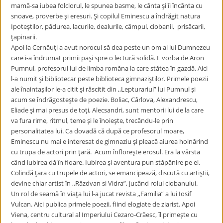
mamă-sa iubea folclorul, le spunea basme, le cânta şi îi încânta cu
snoave, proverbe şi eresuri. Şi copilul Eminescu a îndrăgit natura
Ipoteştilor, pădurea, lacurile, dealurile, câmpul, ciobanii, prisăcarii,
ţapinarii.
Apoi la Cernăuţi a avut norocul să dea peste un om al lui Dumnezeu
care i-a îndrumat primii paşi spre o lectură solidă. E vorba de Aron
Pumnul, profesorul lui de limba romăna la care stătea în gazdă. Aici
l-a numit şi bibliotecar peste biblioteca gimnaziştilor. Primele poezii
ale înaintaşilor le-a citit şi răscitit din ,,Lepturariul” lui Pumnul şi
acum se îndrăgosteşte de poezie. Boliac, Cârlova, Alexandrescu,
Eliade şi mai presus de toţi, Alecsandri, sunt mentorii lui de la care
va fura rime, ritmul, teme şi le înoieşte, trecându-le prin
personalitatea lui. Ca dovadă că după ce profesorul moare,
Eminescu nu mai e interesat de gimnaziu şi pleacă aiurea hoinărind
cu trupa de actori prin ţară. Acum înfloreşte erosul. Era la vârsta
când iubirea dă în floare. Iubirea şi aventura pun stăpânire pe el.
Colindă ţara cu trupele de actori, se emancipează, discută cu artiştii,
devine chiar artist în ,,Răzdvan si Vidra”, jucând rolul ciobanului.
Un rol de seamă în viaţa lui l-a jucat revista ,,Familia” a lui Iosif
Vulcan. Aici publica primele poezii, fiind elogiate de ziarist. Apoi
Viena, centru cultural al Imperiului Cezaro-Crăesc, îl primeşte cu