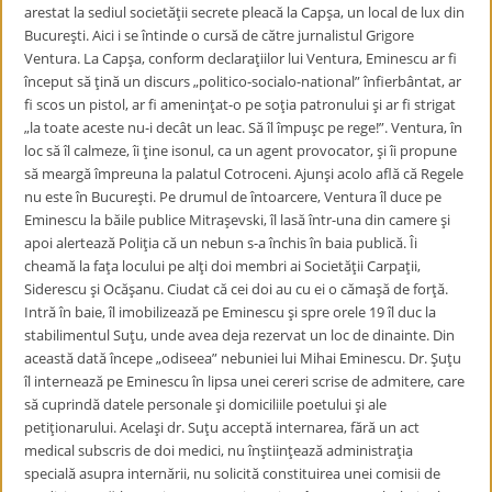
arestat la sediul societăţii secrete pleacă la Capşa, un local de lux din
Bucureşti. Aici i se întinde o cursă de către jurnalistul Grigore
Ventura. La Capşa, conform declaraţiilor lui Ventura, Eminescu ar fi
început să ţină un discurs „politico-socialo-national” înfierbântat, ar
fi scos un pistol, ar fi ameninţat-o pe soţia patronului şi ar fi strigat
„la toate aceste nu-i decât un leac. Să îl împuşc pe rege!”. Ventura, în
loc să îl calmeze, îi ţine isonul, ca un agent provocator, şi îi propune
să meargă împreuna la palatul Cotroceni. Ajunşi acolo află că Regele
nu este în Bucureşti. Pe drumul de întoarcere, Ventura îl duce pe
Eminescu la băile publice Mitraşevski, îl lasă într-una din camere şi
apoi alertează Poliţia că un nebun s-a închis în baia publică. Îi
cheamă la faţa locului pe alţi doi membri ai Societăţii Carpaţii,
Siderescu şi Ocăşanu. Ciudat că cei doi au cu ei o cămaşă de forţă.
Intră în baie, îl imobilizează pe Eminescu şi spre orele 19 îl duc la
stabilimentul Suţu, unde avea deja rezervat un loc de dinainte. Din
această dată începe „odiseea” nebuniei lui Mihai Eminescu. Dr. Şuţu
îl internează pe Eminescu în lipsa unei cereri scrise de admitere, care
să cuprindă datele personale şi domiciliile poetului şi ale
petiţionarului. Acelaşi dr. Suţu acceptă internarea, fără un act
medical subscris de doi medici, nu înştiinţează administraţia
specială asupra internării, nu solicită constituirea unei comisii de