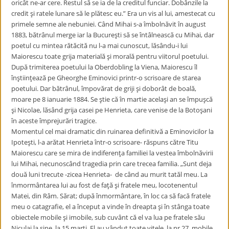
oricât ne-ar cere. Restul să se ia de la creditul funciar. Dobânzile la
credit şi ratele lunare să le plătesc eu.” Era un vis al lui, amestecat cu
primele semne ale nebuniei. Când Mihai s-a îmbolnăvit în august
1883, bătrânul merge iar la Bucureşti să se întâlnească cu Mihai, dar
poetul cu mintea rătăcită nu l-a mai cunoscut, lăsându-i lui
Maiorescu toate grija materială şi morală pentru viitorul poetului.
După trimiterea poetului la Oberdobling la Viena, Maiorescu îl
înştiinţează pe Gheorghe Eminovici printr-o scrisoare de starea
poetului. Dar bătrânul, împovărat de griji şi doborât de boală,
moare pe 8 ianuarie 1884. Se ştie că în martie acelaşi an se împuşcă
şi Nicolae, lăsând grija casei pe Henrieta, care venise de la Botoşani
în aceste împrejurări tragice.
Momentul cel mai dramatic din ruinarea definitivă a Eminovicilor la
Ipoteşti, l-a arătat Henrieta într-o scrisoare- răspuns către Titu
Maiorescu care se mira de indiferenţa familiei la vestea îmbolnăvirii
lui Mihai, necunoscând tragedia prin care trecea familia. „Sunt deja
două luni trecute -zicea Henrieta- de când au murit tatăl meu. La
înmormântarea lui au fost de faţă şi fratele meu, locotenentul
Matei, din Râm. Sărat; după înmormântare, în loc ca să facă fratele
meu o catagrafie, el a început a vinde în dreapta şi în stânga toate
obiectele mobile şi imobile, sub cuvânt că el va lua pe fratele său
Niculai la sine, la 15 marţi. El au vândut toate vitele, la nr.27, mobile