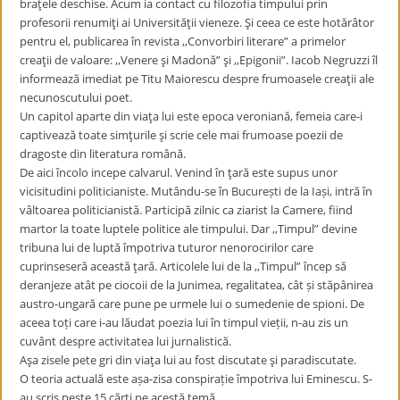
braţele deschise. Acum ia contact cu filozofia timpului prin
profesorii renumiţi ai Universităţii vieneze. Şi ceea ce este hotărâtor
pentru el, publicarea în revista ,,Convorbiri literare” a primelor
creaţii de valoare: ,,Venere şi Madonă” şi ,,Epigonii”. Iacob Negruzzi îl
informează imediat pe Titu Maiorescu despre frumoasele creaţii ale
necunoscutului poet.
Un capitol aparte din viaţa lui este epoca veroniană, femeia care-i
captivează toate simţurile şi scrie cele mai frumoase poezii de
dragoste din literatura română.
De aici încolo incepe calvarul. Venind în ţară este supus unor
vicisitudini politicianiste. Mutându-se în București de la Iași, intră în
vâltoarea politicianistă. Participă zilnic ca ziarist la Camere, fiind
martor la toate luptele politice ale timpului. Dar ,,Timpul” devine
tribuna lui de luptă împotriva tuturor nenorocirilor care
cuprinseseră această ţară. Articolele lui de la ,,Timpul” încep să
deranjeze atât pe ciocoii de la Junimea, regalitatea, cât și stăpânirea
austro-ungară care pune pe urmele lui o sumedenie de spioni. De
aceea toți care i-au lăudat poezia lui în timpul vieții, n-au zis un
cuvânt despre activitatea lui jurnalistică.
Aşa zisele pete gri din viaţa lui au fost discutate şi paradiscutate.
O teoria actuală este așa-zisa conspirație împotriva lui Eminescu. S-
au scris peste 15 cărți pe acestă temă.