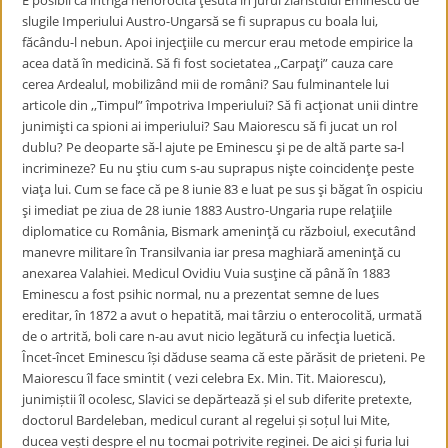
E posibil ca intriga nenorocită ţesută în jurul ziaristului Eminescu de
slugile Imperiului Austro-Ungarsă se fi suprapus cu boala lui,
făcându-l nebun. Apoi injecţiile cu mercur erau metode empirice la
acea dată în medicină. Să fi fost societatea ,,Carpaţi” cauza care
cerea Ardealul, mobilizând mii de români? Sau fulminantele lui
articole din ,,Timpul” împotriva Imperiului? Să fi acţionat unii dintre
junimişti ca spioni ai imperiului? Sau Maiorescu să fi jucat un rol
dublu? Pe deoparte să-l ajute pe Eminescu şi pe de altă parte sa-l
incrimineze? Eu nu ştiu cum s-au suprapus nişte coincidenţe peste
viaţa lui. Cum se face că pe 8 iunie 83 e luat pe sus şi băgat în ospiciu
şi imediat pe ziua de 28 iunie 1883 Austro-Ungaria rupe relaţiile
diplomatice cu România, Bismark ameninţă cu războiul, executând
manevre militare în Transilvania iar presa maghiară ameninţă cu
anexarea Valahiei. Medicul Ovidiu Vuia susţine că până în 1883
Eminescu a fost psihic normal, nu a prezentat semne de lues
ereditar, în 1872 a avut o hepatită, mai târziu o enterocolită, urmată
de o artrită, boli care n-au avut nicio legătură cu infecţia luetică.
Încet-încet Eminescu își dăduse seama că este părăsit de prieteni. Pe
Maiorescu îl face smintit ( vezi celebra Ex. Min. Tit. Maiorescu),
junimiștii îl ocolesc, Slavici se depărtează și el sub diferite pretexte,
doctorul Bardeleban, medicul curant al regelui și soțul lui Mite,
ducea vești despre el nu tocmai potrivite reginei. De aici și furia lui