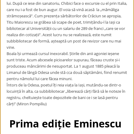
lui. După ce iese din sanatoriu, Chibici face o excursie cu el prin Italia,
care nu i-a fost de bun augur. El voia să vină acasă la „mămăliga
strămoșească”. Cum prezența sărbătorilor de Crăciun se apropia,
Titu Maiorescu se grăbea să scape de poet, trimițându-l la Iași ca
bibliotecar al Universității cu un salariu de 289 de franci „care se vor
realiza din cotizații”. Acest lucru nu se realizează, este numit
subbibliotecar de formă, așteaptă un post de revizor care nu mai
vine.
Boala își urmează cursul inexorabil. Știrile din anii agoniei ieșene
sunt triste. Acum abcesele picioarelor supurau, făceau cruste și-i
produceau mâncărimi de nesuportat. La 1 august 1885 pleacă la
Limanul de lângă Odesa unde stă cca două săptămâni, fiind renumit
pentru nămolul lui care făcea minuni.
Întors de la Odesa, poetul îți reia viața la Iași, mutându-se dintr-o
locuință în alta, ca subbibliotecar „liberează cărți fără să le noteze în
registru, cheltuiește toate depozitele de bani ce i se lasă pentru
cărți” (Miron Pompiliu)
Prima ediție Eminescu