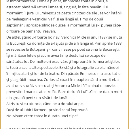
la înmormântare. Femeia plânsă, îmbrăcată toată în doliu, a
aşteptat până s-ă retras lumea şi, singură, în faţa reavănului
mormânt, îi jura lui Eminescu că peste cincizeci de zile , se vor întânli
pe meleagurile veşniciei, va fi şi ea lângă el. Timp de două
săptămâni, aproape zilnic se ducea la mormântul lui şi-i punea câte-
o floare pe pământul reavăn.
De altfel, ştiindu-l foarte bolnav, Veronica Micle în anul 1887 se mută
la Bucureşti cu dorinţa de a-l ajuta şi de a fi lângă el. Prin aprilie 1888
se repezise la Botoşani şi-l convinsese pe poet să vină la Bucureşti.
Îşi măritase fetele şi acum avea timp destul să se ocupe de
sănătatea lui. De multe ori erau văzuţi împreună în lumea artiştilor,
la teatru sau la alte spectacole. Există şi o fotografie cu ei amândoi
în mijlocul artiştilor de la teatru. Din păcate Eminescu n-a ascultat-o
şi şi-a grăbit moartea. Curios că exact în noaptea când a murit el, a
avut un vis urât, s-a sculat şi Veronica Micle i-ă închinat o poezie,
prevestind marea catastrofă:,, Raze de lună-Lui” ,,Ce n-ar da un mort
din groapă pentr-un răsărit de lună!
Ai zis tu şi eu atuncia, când pe-a dorului aripe,
Duşi de al iubirii farmec,- privind cerul împreună-
Noi visam eternitatea în durata unei clipe”