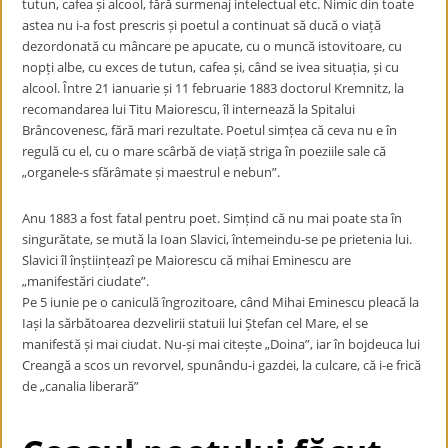
tutun, cafea și alcool, fără surmenaj intelectual etc. Nimic din toate
astea nu i-a fost prescris și poetul a continuat să ducă o viață
dezordonată cu mâncare pe apucate, cu o muncă istovitoare, cu
nopți albe, cu exces de tutun, cafea și, când se ivea situația, și cu
alcool. Între 21 ianuarie și 11 februarie 1883 doctorul Kremnitz, la
recomandarea lui Titu Maiorescu, îl internează la Spitalui
Brâncovenesc, fără mari rezultate. Poetul simțea că ceva nu e în
regulă cu el, cu o mare scârbă de viață striga în poeziile sale că
„organele-s sfărâmate și maestrul e nebun”.
Anu 1883 a fost fatal pentru poet. Simțind că nu mai poate sta în
singurătate, se mută la Ioan Slavici, întemeindu-se pe prietenia lui.
Slavici îl înștiințeazî pe Maiorescu că mihai Eminescu are
„manifestări ciudate”.
Pe 5 iunie pe o caniculă îngrozitoare, când Mihai Eminescu pleacă la
Iași la sărbătoarea dezvelirii statuii lui Ștefan cel Mare, el se
manifestă și mai ciudat. Nu-și mai citește „Doina”, iar în bojdeuca lui
Creangă a scos un revorvel, spunându-i gazdei, la culcare, că i-e frică
de „canalia liberară”