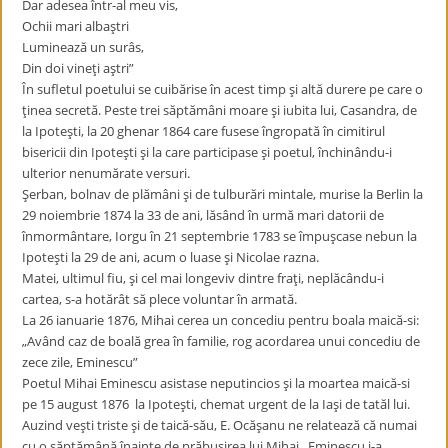
Dar adesea într-al meu vis,
Ochii mari albaştri
Luminează un surâs,
Din doi vineţi aştri”
În sufletul poetului se cuibărise în acest timp şi altă durere pe care o
ţinea secretă. Peste trei săptămâni moare şi iubita lui, Casandra, de
la Ipoteşti, la 20 ghenar 1864 care fusese îngropată în cimitirul
bisericii din Ipoteşti şi la care participase şi poetul, închinându-i
ulterior nenumărate versuri.
Şerban, bolnav de plămâni şi de tulburări mintale, murise la Berlin la
29 noiembrie 1874 la 33 de ani, lăsând în urmă mari datorii de
înmormântare, Iorgu în 21 septembrie 1783 se împuşcase nebun la
Ipoteşti la 29 de ani, acum o luase şi Nicolae razna.
Matei, ultimul fiu, şi cel mai longeviv dintre fraţi, neplăcându-i
cartea, s-a hotărât să plece voluntar în armată.
La 26 ianuarie 1876, Mihai cerea un concediu pentru boala maică-si:
„Având caz de boală grea în familie, rog acordarea unui concediu de
zece zile, Eminescu”
Poetul Mihai Eminescu asistase neputincios şi la moartea maică-si
pe 15 august 1876 la Ipoteşti, chemat urgent de la Iaşi de tatăl lui.
Auzind veşti triste şi de taică-său, E. Ocăşanu ne relatează că numai
cu o săptămână înainte de prăbuşirea lui Mihai, Eminescu i-a