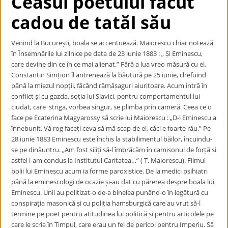
Ceasul poetului făcut
cadou de tatăl său
Venind la București, boala se accentuează. Maiorescu chiar notează
în Însemnările lui zilnice pe data de 23 iunie 1883 : „ Și Eminescu,
care devine din ce în ce mai alienat.” Fără a lua vreo măsură cu el,
Constantin Simțion îl antrenează la băutură pe 25 iunie, chefuind
până la miezul nopții, făcând rămășaguri aiuritoare. Acum intră în
conflict și cu gazda, soția lui Slavici, pentru comportamentul lui
ciudat, care striga, vorbea singur, se plimba prin cameră. Ceea ce o
face pe Ecaterina Magyarossy să scrie lui Maiorescu : „D-l Eminescu a
înnebunit. Vă rog faceți ceva să mă scap de el, căci e foarte rău.” Pe
28 iunie 1883 Eminescu este închis la stabilimentul băilor, încuindu-
se pe dinăuntru. „Am fost siliți să-l îmbrăcăm în camisonul de forță și
astfel l-am condus la Institutul Caritatea…” ( T. Maiorescu). Filmul
bolii lui Eminescu acum ia forme paroxistice. De la medici psihiatri
până la eminescologi de ocazie și-au dat cu părerea despre boala lui
Eminescu. Unii au politizat-o de-a binelea punând-o în legătură cu
conspirația masonică și cu poliția hamsburgică care au vrut să-l
termine pe poet pentru atitudinea lui politică și pentru articolele pe
care le scria în Timpul, care erau un fel de pericol pentru Imperiu. Să