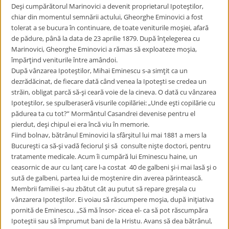
Deşi cumpărătorul Marinovici a devenit proprietarul Ipoteştilor,
chiar din momentul semnării actului, Gheorghe Eminovici a fost
tolerat a se bucura în continuare, de toate veniturile moşiei, afară
de pădure, până la data de 23 aprilie 1879. După înţelegerea cu
Marinovici, Gheorghe Eminovici a rămas să exploateze moşia,
împărţind veniturile între amândoi.
După vânzarea Ipoteştilor, Mihai Eminescu s-a simţit ca un
dezrădăcinat, de fiecare dată când venea la Ipoteşti se credea un
străin, obligat parcă să-şi ceară voie de la cineva. O dată cu vânzarea
Ipoteştilor, se spulberaseră visurile copilăriei: „Unde eşti copilărie cu
pădurea ta cu tot?” Mormântul Casandrei devenise pentru el
pierdut, deşi chipul ei era încă viu în memorie.
Fiind bolnav, bătrânul Eminovici la sfârşitul lui mai 1881 a mers la
Bucureşti ca să-şi vadă feciorul şi să consulte nişte doctori, pentru
tratamente medicale. Acum îi cumpără lui Eminescu haine, un
ceasornic de aur cu lanţ care l-a costat 40 de galbeni şi-i mai lasă şi o
sută de galbeni, partea lui de moştenire din averea părintească.
Membrii familiei s-au zbătut cât au putut să repare greşala cu
vânzarera Ipoteştilor. Ei voiau să răscumpere moşia, după iniţiativa
pornită de Eminescu. „Să mă însor- zicea el- ca să pot răscumpăra
Ipoteştii sau să împrumut bani de la Hristu. Avans să dea bătrânul,