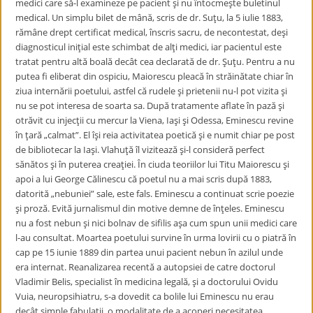
medici care să-l examineze pe pacient şi nu întocmeşte buletinul
medical. Un simplu bilet de mână, scris de dr. Suţu, la 5 iulie 1883,
rămâne drept certificat medical, înscris sacru, de necontestat, deşi
diagnosticul iniţial este schimbat de alţi medici, iar pacientul este
tratat pentru altă boală decât cea declarată de dr. Şuţu. Pentru a nu
putea fi eliberat din ospiciu, Maiorescu pleacă în străinătate chiar în
ziua internării poetului, astfel că rudele şi prietenii nu-l pot vizita şi
nu se pot interesa de soarta sa. După tratamente aflate în pază şi
otrăvit cu injecţii cu mercur la Viena, Iaşi şi Odessa, Eminescu revine
în ţară „calmat”. El îşi reia activitatea poetică şi e numit chiar pe post
de bibliotecar la Iaşi. Vlahuţă îl vizitează şi-l consideră perfect
sănătos şi în puterea creaţiei. În ciuda teoriilor lui Titu Maiorescu şi
apoi a lui George Călinescu că poetul nu a mai scris după 1883,
datorită „nebuniei” sale, este fals. Eminescu a continuat scrie poezie
şi proză. Evită jurnalismul din motive demne de înţeles. Eminescu
nu a fost nebun şi nici bolnav de sifilis aşa cum spun unii medici care
l-au consultat. Moartea poetului survine în urma lovirii cu o piatră în
cap pe 15 iunie 1889 din partea unui pacient nebun în azilul unde
era internat. Reanalizarea recentă a autopsiei de catre doctorul
Vladimir Belis, specialist în medicina legală, şi a doctorului Ovidu
Vuia, neuropsihiatru, s-a dovedit ca bolile lui Eminescu nu erau
decât simple fabulaţii, o modalitate de a acoperi necesitatea