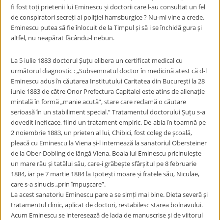
fi fost toți prietenii lui Eminescu și doctorii care l-au consultat un fel
de conspiratori secreți ai poliției hamsburgice ? Nu-mi vine a crede.
Eminescu putea să fie înlocuit de la Timpul și să i se închidă gura și
altfel, nu neapărat făcându-l nebun.
La 5 iulie 1883 doctorul Șuțu elibera un certificat medical cu
următorul diagnostic : „Subsemnatul doctor în medicină atest că d-l
Eminescu adus în căutarea Institutului Caritatea din București la 28
iunie 1883 de către Onor Prefectura Capitalei este atins de alienație
mintală în formă „manie acută”, stare care reclamă o căutare
serioasă în un stabiliment special.” Tratamentul doctorului Șuțu s-a
dovedit ineficace, fiind un tratament empiric. De-abia în toamnă pe
2 noiembrie 1883, un prieten al lui, Chibici, fost coleg de școală,
pleacă cu Eminescu la Viena și-l internează la sanatoriul Obersteiner
de la Ober-Dobling de lângă Viena. Boala lui Eminescu pricinuiește
un mare rău și tatălui său, care-i grăbește sfârșitul pe 8 februarie
1884, iar pe 7 martie 1884 la Ipotești moare și fratele său, Niculae,
care s-a sinucis „prin împușcare”.
La acest sanatoriu Eminescu pare a se simți mai bine. Dieta severă și
tratamentul clinic, aplicat de doctori, restabilesc starea bolnavului.
Acum Eminescu se interesează de lada de manuscrise și de viitorul