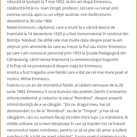
născută la Ipoteşti la 7 mai 1852, la doi ani după Eminescu,
căsătorită întâi cu Ioan Drogli, profesor, cel care i-a ruinat prin
zestrea cerută, apoi cu un ofiţer austriac von Dollitzsturm,
decedând la 30 iulie 1900
Matei Eminovici, căpitanul, care a murit la o vârstă destul de
înaintată la 14 decembrie 1929 şi a fost înmormântat în cimitirul din
Bistriţa- Năsăud. De altfel cele mai multe date despre poet le-am
obţinut prin amintirile lui care au trecut la fiul său Victor Eminescu
pe care l-am cunoscut personal prin 1953 la Şcoala Pedagogică din
Câmpulung, când venea împreună cu eminescologul Augustin
Z.N.Pop să ne povestească despre viaţa lui Eminescu.
Acesta a fost tragedia unei familii care a dat pe cel mai mare poet al
nostru, Mihai Eminescu.
Înainte cu un an de momentul fatidic al căderii nervoase de la 28
iunie 1883, Eminescu îi scria bunului său prieten Zamfir Constantin
Arbore,iredentist şi redactor la ziarul ”Românul”, despre această
intimă dorinţă de a se călugări. ”Ştii ce, dragul meu, hai să
demisionăm, tu de la ”Românul”, eu de la ”Timpul”, şi hai să ne
călugărim, căci nu suntem făcuţi să trăim între lupi. La mănăstire, în
chiliile solitare, să scriem letopiseţe în cari să înşirăm tot ce îndură
nenorocitul neam românesc, pentru ca să se ştie cât amar a suferit
românul cât a trăit pe acest pământ”, îi scria poetul prietenului său