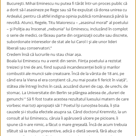
Bucureşti. Mihai Eminescu nu putea fi târât într-un proces public că
a dorit să-l asasineze pe Rege sau să fie expulzat că dorea unirea cu
Ardealul, pentru că altfel indigna opinia publică românească până la
revoltă. Atunci, Regele, Titu Maiorescu – „asasinul moral” al poetului
– şi Poliţia au înscenat „nebunia” lui Eminescu, incluzând în complot
o serie de medici, ce făceau parte din organizaţii oculte sau discrete,
subordonate intereselor de stat ale lui Carol I şi ale unor lideri
liberali sau conservatori.”
Credem însă că lucrurile nu stau chiar așa.
Boala lui Eminescu nu a venit din senin. Ființa poetului a rezistat
treizeci și trei de ani, fiind supusă incandescenței bolii și marilor
combustii ale muncii sale creatoare. Încă de la vârsta de 18 ani, pe
când era la Viena el era conștient că „nu mai poate fi fericit în viață”,
stătea zile întregi închis în casă, acuzând dureri de cap, de urechi, de
stomac. La Universitate din Berlin se plângea adesea de „dureri de
genunchi ” Să fi fost toate acestea rezultatul luesului matern de care
vorbesc mai toți apropiații săi ? Poetul își cunoștea boala, îi știa
cauzele și-i studia efectele asupra sa. Când doctorul Kremnitz, la un
consult al lui Eminescu, căruia îi apăruseră ulcere pe picioare, îi
spune că n-are nimic, a făcut o mare greșeală. Încă de acum trebuia
sfătuit să ia măsuri preventive, adică o dietă severă, fără abuz de