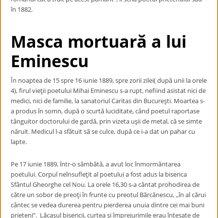
în 1882.
Masca mortuară a lui
Eminescu
În noaptea de 15 spre 16 iunie 1889, spre zorii zilei( după unii la orele
4), firul vieţii poetului Mihai Eminescu s-a rupt, nefiind asistat nici de
medici, nici de familie, la sanatoriul Caritas din Bucureşti. Moartea s-
a produs în somn, după o scurtă luciditate, când poetul raportase
tânguitor doctorului de gardă, prin vizeta uşii de metal, că se simte
năruit. Medicul l-a sfătuit să se culce, după ce i-a dat un pahar cu
lapte.
Pe 17 iunie 1889, într-o sâmbătă, a avut loc înmormântarea
poetului. Corpul neînsufleţit al poetului a fost adus la biserica
Sfântul Gheorghe cel Nou. La orele 16,30 s-a cântat prohodirea de
către un sobor de preoţi în frunte cu preotul Bărcănescu, ,,în al cărui
cântec se vedea durerea pentru pierderea unuia dintre cei mai buni
prieteni”. Lăcaşul bisericii, curtea şi împrejurimile erau înţesate de