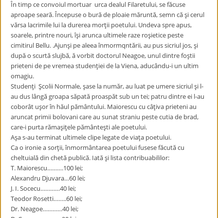
În timp ce convoiul mortuar urca dealul Filaretului, se făcuse
aproape seară. Începuse o bură de ploaie măruntă, semn că şi cerul
vărsa lacrimile lui la durerea morţii poetului. Undeva spre apus,
soarele, printre nouri, îşi arunca ultimele raze roşietice peste
cimitirul Bellu. .Ajunşi pe aleea înmormqntării, au pus sicriul jos, şi
după o scurtă slujbă, ă vorbit doctorul Neagoe, unul dintre foştii
prieteni de pe vremea studenţiei de la Viena, aducându-i un ultim
omagiu.
Studenţi Şcolii Normale, şase la număr, au luat pe umere sicriul şi l-
au dus lângă groapa săpată proaspăt sub un tei; patru dintre ei l-au
coborât uşor în hăul pământului. Maiorescu cu câţiva prieteni au
aruncat primii bolovani care au sunat straniu peste cutia de brad,
care-i purta rămaşiţele pământeşti ale poetului.
Aşa s-au terminat ultimele clipe legate de viaţa poetului.
Ca o ironie a sorţii, înmormântarea poetului fusese făcută cu
cheltuială din chetă publică. Iată şi lista contribuabililor:
T. Maiorescu……….100 lei;
Alexandru Djuvara…60 lei;
J. I. Socecu…………40 lei;
Teodor Rosetti……..60 lei;
Dr. Neagoe…………40 lei;