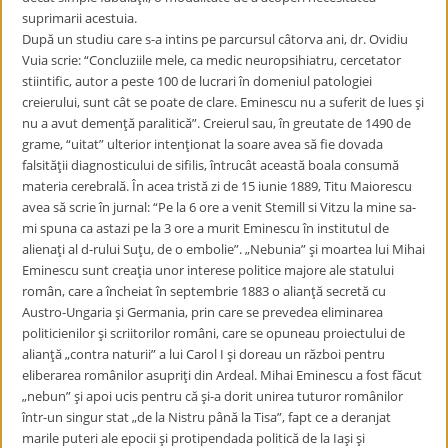
suprimarii acestuia.
După un studiu care s-a intins pe parcursul câtorva ani, dr. Ovidiu
Vuia scrie: “Concluziile mele, ca medic neuropsihiatru, cercetator
stiintific, autor a peste 100 de lucrari în domeniul patologiei
creierului, sunt cât se poate de clare. Eminescu nu a suferit de lues şi
nu a avut demenţă paralitică”. Creierul sau, în greutate de 1490 de
grame, “uitat” ulterior intenţionat la soare avea să fie dovada
falsităţii diagnosticului de sifilis, întrucât această boala consumă
materia cerebrală. În acea tristă zi de 15 iunie 1889, Titu Maiorescu
avea să scrie în jurnal: “Pe la 6 ore a venit Stemill si Vitzu la mine sa-
mi spuna ca astazi pe la 3 ore a murit Eminescu în institutul de
alienaţi al d-rului Suţu, de o embolie”. „Nebunia” şi moartea lui Mihai
Eminescu sunt creaţia unor interese politice majore ale statului
român, care a încheiat în septembrie 1883 o alianţă secretă cu
Austro-Ungaria şi Germania, prin care se prevedea eliminarea
politicienilor şi scriitorilor români, care se opuneau proiectului de
alianţă „contra naturii” a lui Carol I şi doreau un război pentru
eliberarea românilor asupriţi din Ardeal. Mihai Eminescu a fost făcut
„nebun” şi apoi ucis pentru că şi-a dorit unirea tuturor românilor
într-un singur stat „de la Nistru până la Tisa”, fapt ce a deranjat
marile puteri ale epocii şi protipendada politică de la Iaşi şi