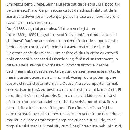
Eminescu pentru rege. Semnalul este dat de celebra ,,Mai potoliți-l
pe Eminescu!” a lui Carp. Trebuia cu tot dinadinsul înlăturat de la
ziarul care devenise un potențial pericol. Și așa-zisa nebunie a lui a
căzut ca o mană cerească .
După 1883 viaţa lui pendulează între reverie şi durere.
Între 1883 și 1889 biografii lui scot în evidență mai mult latura lui
,,bolnavă”.Dacă ne-am apleca cu mai multă atenție asupra acestei
perioade am constata că Eminescu a avut mai multe clipe de
luciditate decât de reverie. Cum se face că dus la Viena cu escortă
polițienească la sanatoriul Oberdobling, fără nici un tratament, în
câteva zise își revine și vorbește cu doctorii filozofie, despre
vechimea limbii noastre, recită versuri, de asemenea este invitat la
masă, purtându-se ca un om normal. Același lucru putem spune
despre el și când este internat la Odesa. Aici se comportă normal,
scrie scrisori în țară, vorbește cu doctorii, este invitat la masă etc. El
a continuat să scrie și poezie. Dar n-a mai avut lădoaiele lui să-și
păstreze ciornele, sau caietele lui, hârtia scrisă, mototolită, fie s-a
pierdut, fie a fost aruncată la gunoi. Dar când vine în țară și i se
administrează injecțiile cu mercur, cade în reverie, îmbolnăvindu-se
mai rău. Sau acele tratamente empirice cu apă și funii ude, ca pe
timpul evului mediu. Și mai rău, cum îl bagi între niște nebuni clinici,