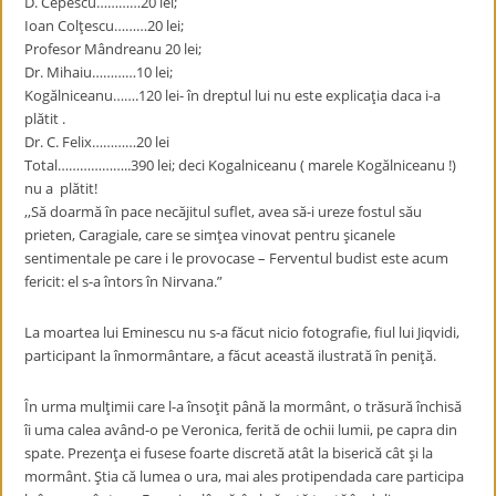
D. Cepescu…………20 lei;
Ioan Colţescu………20 lei;
Profesor Mândreanu 20 lei;
Dr. Mihaiu…………10 lei;
Kogălniceanu…….120 lei- în dreptul lui nu este explicaţia daca i-a
plătit .
Dr. C. Felix…………20 lei
Total………………..390 lei; deci Kogalniceanu ( marele Kogălniceanu !)
nu a plătit!
,,Să doarmă în pace necăjitul suflet, avea să-i ureze fostul său
prieten, Caragiale, care se simţea vinovat pentru şicanele
sentimentale pe care i le provocase – Ferventul budist este acum
fericit: el s-a întors în Nirvana.”
La moartea lui Eminescu nu s-a făcut nicio fotografie, fiul lui Jiqvidi,
participant la înmormântare, a făcut această ilustrată în peniţă.
În urma mulţimii care l-a însoţit până la mormânt, o trăsură închisă
îi uma calea având-o pe Veronica, ferită de ochii lumii, pe capra din
spate. Prezenţa ei fusese foarte discretă atât la biserică cât şi la
mormânt. Ştia că lumea o ura, mai ales protipendada care participa