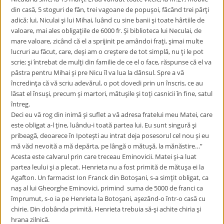
din casă, 5 stoguri de fân, trei vagoane de popuşoi, făcând trei părţi
adică: lui, Niculai şi lui Mihai, luând cu sine banii şi toate hârtiile de
valoare, mai ales obligaţiile de 6000 fr. Şi biblioteca lui Neculai, de
mare valoare, zicând că el a sprijinit pe amândoi fraţi, şimai multe
lucruri au făcut, care, deşi am o creştere de tot simplă, nu ţi le pot
scrie; şi întrebat de mulţi din familie de ce el o face, răspunse că el va
păstra pentru Mihai şi pre Nicu îl va lua la dânsul. Spre a vă
încredinţa că vă scriu adevărul, o pot dovedi prin un înscris, ce au
lăsat el însuşi, precum şi martori, mătuşile şi toţi casnicii în fine, satul
întreg.
Deci eu vă rog din inimă şi suflet a vă adresa fratelui meu Matei, care
este obligat a-l ţine, luându-i toată partea lui. Eu sunt singură şi
pribeagă, deoarece în Ipoteşti au intrat deja posesorul cel nou şi eu
mă văd nevoită a mă depărta, pe lângă o mătuşă, la mănăstire…”
Acesta este calvarul prin care treceau Eminovicii. Matei şi-a luat
partea leului şi a plecat. Henrieta nu a fost primită de mătuşa ei la
Agafton. Un farmacist Ion Franck din Botoşani, s-a simţit obligat, ca
naş al lui Gheorghe Eminovici, primind suma de 5000 de franci ca
împrumut, s-o ia pe Henrieta la Botoşani, aşezând-o într-o casă cu
chirie. Din dobânda primită, Henrieta trebuia să-şi achite chiria şi
hrana zilnică.