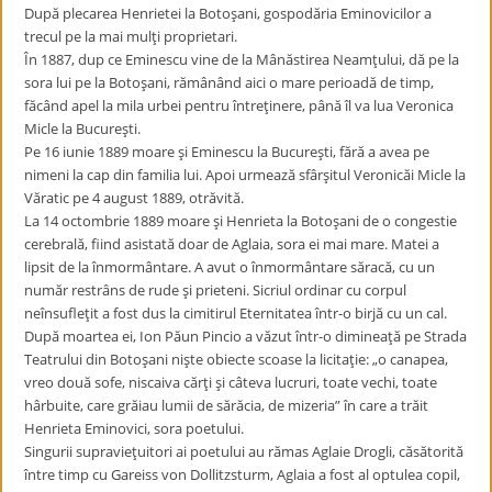
După plecarea Henrietei la Botoşani, gospodăria Eminovicilor a
trecul pe la mai mulţi proprietari.
În 1887, dup ce Eminescu vine de la Mânăstirea Neamţului, dă pe la
sora lui pe la Botoşani, rămânând aici o mare perioadă de timp,
făcând apel la mila urbei pentru întreţinere, până îl va lua Veronica
Micle la Bucureşti.
Pe 16 iunie 1889 moare şi Eminescu la Bucureşti, fără a avea pe
nimeni la cap din familia lui. Apoi urmează sfârşitul Veronicăi Micle la
Văratic pe 4 august 1889, otrăvită.
La 14 octombrie 1889 moare şi Henrieta la Botoşani de o congestie
cerebrală, fiind asistată doar de Aglaia, sora ei mai mare. Matei a
lipsit de la înmormântare. A avut o înmormântare săracă, cu un
număr restrâns de rude şi prieteni. Sicriul ordinar cu corpul
neînsufleţit a fost dus la cimitirul Eternitatea într-o birjă cu un cal.
După moartea ei, Ion Păun Pincio a văzut într-o dimineaţă pe Strada
Teatrului din Botoşani nişte obiecte scoase la licitaţie: „o canapea,
vreo două sofe, niscaiva cărţi şi câteva lucruri, toate vechi, toate
hârbuite, care grăiau lumii de sărăcia, de mizeria” în care a trăit
Henrieta Eminovici, sora poetului.
Singurii supravieţuitori ai poetului au rămas Aglaie Drogli, căsătorită
între timp cu Gareiss von Dollitzsturm, Aglaia a fost al optulea copil,