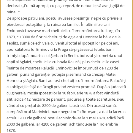
declarat: „Eu mă apropii, cu paşi repezi, de nebunie; să aveţi grijă de
mine…”
De aproape patru ani, poetul avusese presimţiri negre cu privire la
pierderea Ipoteştilor şi la ruinarea familiei. În ultimii trei ani
Emionovici avusese mari cheltuieli cu înmormântarea lui Iorgu în
1873, cu 3000 de fiorini cheltuiţi de Aglaia şi Henrieta la băile de la
Teplitz, sumă ce echivala cu venitul total al Ipoteştilor pe doi ani,
apoi călătoria lui Eminovici la Praga să-şi găsească fetele, banii
trimişi, după moartea lui Şerban la Berlin, botezul şi cumetria unui
copil al Aglaiei, cheltuielile cu boala Ralucăi, plus cheltuielile casei.
Înainte de moartea Ralucăi, Eminovici se împrumută de 1200 de
galbeni punând garanţie Ipoteştii şi semnând ca chezaşi Matei,
Henrieta şi Aglaia. Banii au fost cheltuiţi cu înmormântarea Ralucăi şi
cu obligaţiile faţă de Drogli privind zestrea promisă. După o judecată
cu ginerele, moşia Ipoteştilor la 10 februarie 1878 a fost vândută
silit, adică 412 hectare de pământ, pădurea şi toate acareturile, s-au
vândut cu preţul de 8200 de galbeni austrieci. Din acestă sumă,
cumpărătorul Marinivici, mare negustor în Botoşani, a dat la facerea
actului 2000de galbeni, restul achitându-se la 1 mai 1878, adică încă
2000 de galbeni, iar 4200 de galbeni achitându-se la 1 noiembrie
1878.