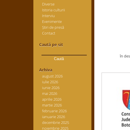
Diverse
Istoria culturii
Interviu
Evenimente
Știri de presă
Contact
Caută pe sit
Caută
după:
în de
Arhiva
august 2026
iulie 2026
iunie 2026
mai 2026
aprilie 2026
martie 2026
februarie 2026
ianuarie 2026
decembrie 2025
noiembrie 2025