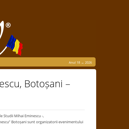
Anul 18 → 2026
nescu, Botoșani –
e Studii Mihai Eminescu -,
nescu” Botoșani sunt organizatorii evenimentului