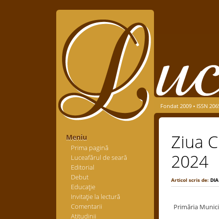
Fondat 2009 • ISSN 206
Ziua C
Meniu
Prima pagină
2024
Luceafărul de seară
Editorial
Debut
Articol scris de:
DI
Educaţie
Invitaţie la lectură
Comentarii
Primăria Munici
Atitudinii