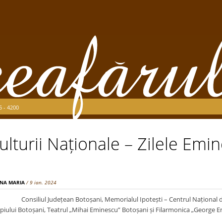
5 - 4200
ulturii Naționale – Zilele Emi
ANA MARIA
/ 9 ian. 2024
Consiliul Județean Botoșani, Memorialul Ipotești – Centrul Național d
piului Botoșani, Teatrul „Mihai Eminescu” Botoșani și Filarmonica „George E