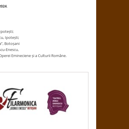
2024
.
Ipotești;
u, Ipotești;
a”, Botoșani
scu-Enescu,
perei Emineciene și a Culturii Române.