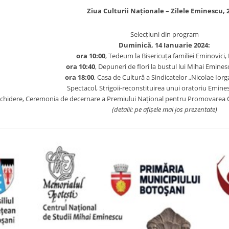
Ziua Culturii Naționale – Zilele Eminescu, 
Selecțiuni din program
Duminică, 14 Ianuarie 2024:
ora 10:00
, Tedeum la Bisericuța familiei Eminovici, 
ora 10:40
, Depuneri de flori la bustul lui Mihai Eminesc
ora 18:00
, Casa de Cultură a Sindicatelor „Nicolae Iorg
Spectacol, Strigoii-reconstituirea unui oratoriu Emine
schidere, Ceremonia de decernare a Premiului Național pentru Promovarea O
(detalii: pe afișele mai jos prezentate)