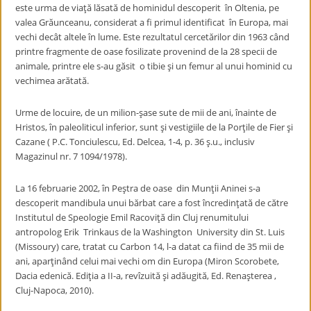
este urma de viaţă lăsată de hominidul descoperit în Oltenia, pe
valea Grăunceanu, considerat a fi primul identificat în Europa, mai
vechi decât altele în lume. Este rezultatul cercetărilor din 1963 când
printre fragmente de oase fosilizate provenind de la 28 specii de
animale, printre ele s-au găsit o tibie şi un femur al unui hominid cu
vechimea arătată.
Urme de locuire, de un milion-şase sute de mii de ani, înainte de
Hristos, în paleoliticul inferior, sunt şi vestigiile de la Porţile de Fier şi
Cazane ( P.C. Tonciulescu, Ed. Delcea, 1-4, p. 36 ş.u., inclusiv
Magazinul nr. 7 1094/1978).
La 16 februarie 2002, în Peştra de oase din Munţii Aninei s-a
descoperit mandibula unui bărbat care a fost încredinţată de către
Institutul de Speologie Emil Racoviţă din Cluj renumitului
antropolog Erik Trinkaus de la Washington University din St. Luis
(Missoury) care, tratat cu Carbon 14, l-a datat ca fiind de 35 mii de
ani, aparţinând celui mai vechi om din Europa (Miron Scorobete,
Dacia edenică. Ediţia a II-a, revîzuită şi adăugită, Ed. Renaşterea ,
Cluj-Napoca, 2010).