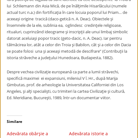
lui Schliemann din Asia Mică, de pe înălţimile Hisarlâcului (numele
actual turc n.a.) din fortificaţia în care locuia poporul lui Priam… de
aceeaşi origine tracică (daco-getică n. A. Deac). Obiectele şi
însemnele de la ele, sublinia ea, oglindesc credinţele religioase,
ritualuri, cuprinzând ideograme şi inscripţii ale unui limbaj simbolic
datorat aceluiaşi popor tracic (geto-dacic, n. A. Deac). Iar pentru
tălmăcirea lor, atât a celor din Troia şi Babilon, cât şi a celor din Dacia
se poate folosi una şi aceeaşi metodă de descifrare” (Contribuţii la
istoria străveche a judeţului Hunedoara, Budapesta, 1882).
Despre vechea civilizaţie europeană ca parte a lumii străvechi,
specifică maximei ei expansiuni, mileniul V î. Hr., după Marija
Gimbutas, prof. de arheologie la Universitatea Californiei din Los
Angeles, şi alţi specialişti, cu trimiteri la cartea Civilizaţie şi cultură,
Ed. Meridiane, Bucureşti, 1989, într-un documentar viitor.
Similare
Adevărata obârşie a
Adevărata istorie a