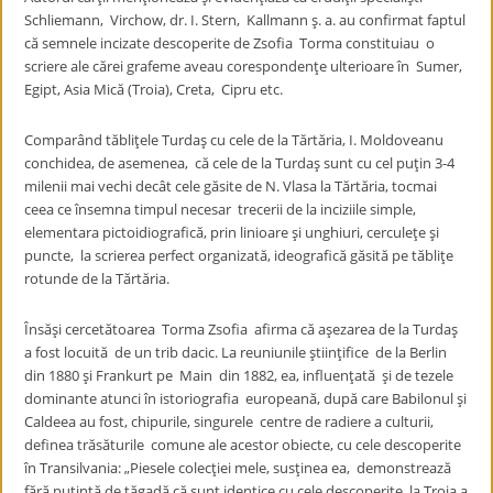
Schliemann, Virchow, dr. I. Stern, Kallmann ş. a. au confirmat faptul
că semnele incizate descoperite de Zsofia Torma constituiau o
scriere ale cărei grafeme aveau corespondenţe ulterioare în Sumer,
Egipt, Asia Mică (Troia), Creta, Cipru etc.
Comparând tăbliţele Turdaş cu cele de la Tărtăria, I. Moldoveanu
conchidea, de asemenea, că cele de la Turdaş sunt cu cel puţin 3-4
milenii mai vechi decât cele găsite de N. Vlasa la Tărtăria, tocmai
ceea ce însemna timpul necesar trecerii de la inciziile simple,
elementara pictoidiografică, prin linioare şi unghiuri, cerculeţe şi
puncte, la scrierea perfect organizată, ideografică găsită pe tăbliţe
rotunde de la Tărtăria.
Însăşi cercetătoarea Torma Zsofia afirma că aşezarea de la Turdaş
a fost locuită de un trib dacic. La reuniunile ştiinţifice de la Berlin
din 1880 şi Frankurt pe Main din 1882, ea, influenţată şi de tezele
dominante atunci în istoriografia europeană, după care Babilonul şi
Caldeea au fost, chipurile, singurele centre de radiere a culturii,
definea trăsăturile comune ale acestor obiecte, cu cele descoperite
în Transilvania: „Piesele colecţiei mele, susţinea ea, demonstrează
fără putinţă de tăgadă că sunt identice cu cele descoperite la Troia a