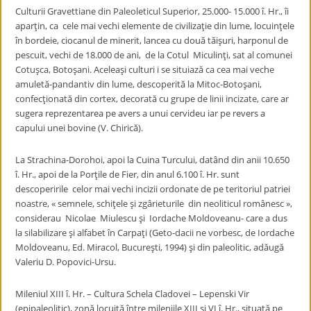
Culturii Gravettiane din Paleoleticul Superior, 25.000- 15.000 î. Hr., îi
aparţin, ca cele mai vechi elemente de civilizaţie din lume, locuinţele
în bordeie, ciocanul de minerit, lancea cu două tăişuri, harponul de
pescuit, vechi de 18.000 de ani, de la Cotul Miculinţi, sat al comunei
Cotuşca, Botoşani. Aceleaşi culturi i se situiază ca cea mai veche
amuletă-pandantiv din lume, descoperită la Mitoc-Botoşani,
confecţionată din cortex, decorată cu grupe de linii incizate, care ar
sugera reprezentarea pe avers a unui cervideu iar pe revers a
capului unei bovine (V. Chirică).
La Strachina-Dorohoi, apoi la Cuina Turcului, datând din anii 10.650
î. Hr., apoi de la Porţile de Fier, din anul 6.100 î. Hr. sunt
descoperirile celor mai vechi incizii ordonate de pe teritoriul patriei
noastre, « semnele, schiţele şi zgârieturile din neoliticul românesc »,
considerau Nicolae Miulescu şi Iordache Moldoveanu- care a dus
la silabilizare şi alfabet în Carpaţi (Geto-dacii ne vorbesc, de Iordache
Moldoveanu, Ed. Miracol, Bucureşti, 1994) şi din paleolitic, adăugă
Valeriu D. Popovici-Ursu.
Mileniul XIII î. Hr. – Cultura Schela Cladovei – Lepenski Vir
(epipaleolitic), zonă locuită între mileniile XIII şi VI î. Hr., situată pe