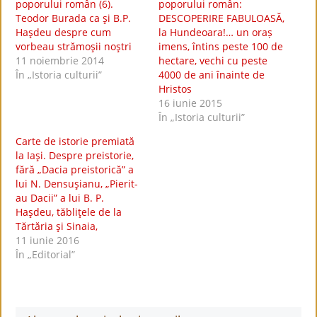
poporului român (6).
poporului român:
Teodor Burada ca şi B.P.
DESCOPERIRE FABULOASĂ,
Haşdeu despre cum
la Hundeoara!… un oraș
vorbeau strămoşii noştri
imens, întins peste 100 de
11 noiembrie 2014
hectare, vechi cu peste
În „Istoria culturii”
4000 de ani înainte de
Hristos
16 iunie 2015
În „Istoria culturii”
Carte de istorie premiată
la Iaşi. Despre preistorie,
fără „Dacia preistorică” a
lui N. Densuşianu, „Pierit-
au Dacii” a lui B. P.
Haşdeu, tăbliţele de la
Tărtăria şi Sinaia,
11 iunie 2016
În „Editorial”