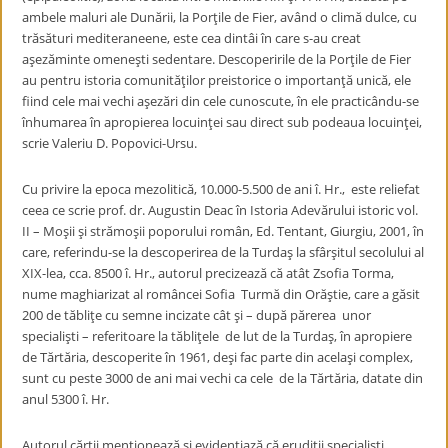
ambele maluri ale Dunării, la Porţile de Fier, având o climă dulce, cu
trăsături mediteraneene, este cea dintâi în care s-au creat
aşezăminte omeneşti sedentare. Descoperirile de la Porţile de Fier
au pentru istoria comunităţilor preistorice o importanţă unică, ele
fiind cele mai vechi aşezări din cele cunoscute, în ele practicându-se
înhumarea în apropierea locuinţei sau direct sub podeaua locuinţei,
scrie Valeriu D. Popovici-Ursu.
Cu privire la epoca mezolitică, 10.000-5.500 de ani î. Hr., este reliefat
ceea ce scrie prof. dr. Augustin Deac în Istoria Adevărului istoric vol.
II – Moşii şi strămoşii poporului român, Ed. Tentant, Giurgiu, 2001, în
care, referindu-se la descoperirea de la Turdaş la sfârşitul secolului al
XIX-lea, cca. 8500 î. Hr., autorul precizează că atât Zsofia Torma,
nume maghiarizat al româncei Sofia Turmă din Orăştie, care a găsit
200 de tăbliţe cu semne incizate cât şi – după părerea unor
specialişti – referitoare la tăbliţele de lut de la Turdaş, în apropiere
de Tărtăria, descoperite în 1961, deşi fac parte din acelaşi complex,
sunt cu peste 3000 de ani mai vechi ca cele de la Tărtăria, datate din
anul 5300 î. Hr.
Autorul cărţii menţionează şi evidenţiază că erudiţii specialişti