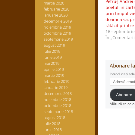
Petruș Andrei d
martie 2020
poetul, în cart
februarie 2020
prin timpul vie
ianuarie 2020
doamna sa, pro
decembrie 2019
rătăcit printre 
noiembrie 2019
16 septembrie
octombrie 2019
În „Comentarii
septembrie 2019
august 2019
iulie 2019
iunie 2019
mai 2019
Abonare la 
aprilie 2019
Introduceți adr
martie 2019
Adresă
februarie 2019
email
ianuarie 2019
decembrie 2018
Abonare
noiembrie 2018
Alătură-te celo
octombrie 2018
septembrie 2018
august 2018
iulie 2018
iunie 2018