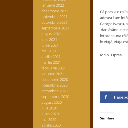
ianuarie 2022
decembrie 2021
Că poezia e ca în
noiembrie 2021
adesea l-am întâl
octombrie 2021
George Ivașcu, a
septembrie 2021
dar lăsând insti
august 2021
întotdeauna călă
iulie 2021
în viață, viața e
iunie 2021
mai 2021
Ion N. Oprea
aprilie 2021
martie 2021
februarie 2021
ianuarie 2021
decembrie 2020
noiembrie 2020
octombrie 2020
septembrie 2020
Faceb
august 2020
iulie 2020
iunie 2020
Similare
mai 2020
aprilie 2020