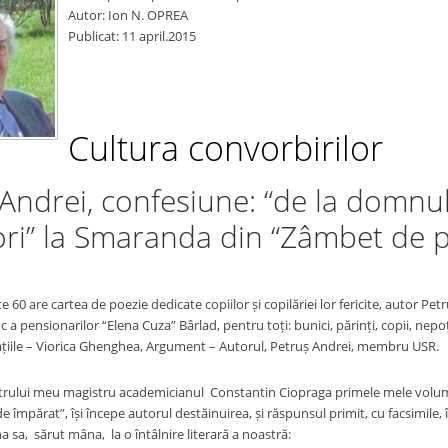
Autor: Ion N. OPREA
Publicat: 11 april.2015
Cultura convorbirilor
Andrei, confesiune: “de la domnu
ri” la Smaranda din “Zâmbet de p
 60 are cartea de poezie dedicate copiilor și copilăriei lor fericite, autor Pe
c a pensionarilor “Elena Cuza” Bârlad, pentru toți: bunici, părinți, copii, nepo
rațiile – Viorica Ghenghea, Argument – Autorul, Petruș Andrei, membru USR.
trului meu magistru academicianul Constantin Ciopraga primele mele volume
de împărat”, își începe autorul destăinuirea, și răspunsul primit, cu facsimile,
a, sărut mâna, la o întâlnire literară a noastră: