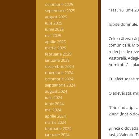
octombrie 2025
“ Iași, 18 iunie 2
septembrie 2025
august 2025
iulie 2025
Iubite domnule,
iunie 2025
mai 2025
Celor câteva cărț
aprilie 2025
comunicării. Mit
martie 2025
reflecție, de rev
februarie 2025
Pastorală, Adagio
ianuarie 2025
Admirabilă – pla
decembrie 2024
noiembrie 2024
octombrie 2024
Cu afectuoase m
septembrie 2024
august 2024
O adevărată, minu
iulie 2024
iunie 2024
“Prinzînd aripi, 
mai 2024
2009” (încă o dov
aprilie 2024
martie 2024
Și încă o dovadă:
februarie 2024
ianuarie 2024
Iași și Valentin 