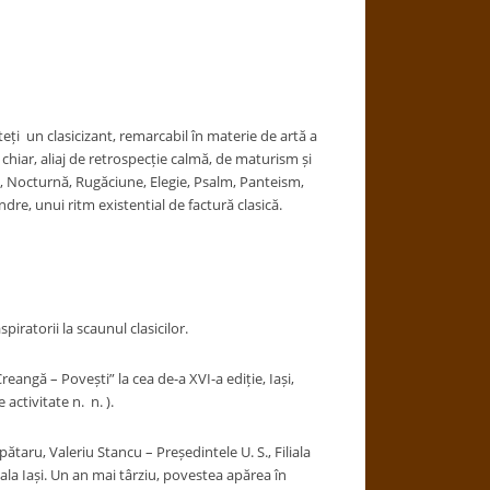
eți un clasicizant, remarcabil în materie de artă a
hiar, aliaj de retrospecție calmă, de maturism și
zel, Nocturnă, Rugăciune, Elegie, Psalm, Panteism,
dre, unui ritm existential de factură clasică.
piratorii la scaunul clasicilor.
eangă – Povești” la cea de-a XVI-a ediție, Iași,
activitate n. n. ).
ătaru, Valeriu Stancu – Președintele U. S., Filiala
iala Iași. Un an mai târziu, povestea apărea în