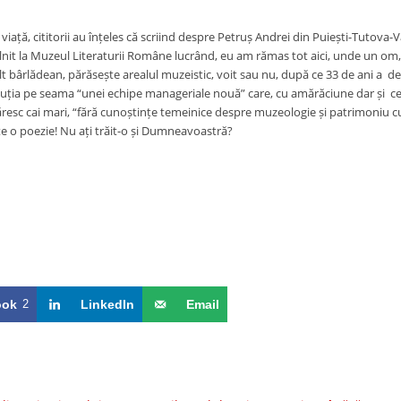
 viață, cititorii au înțeles că scriind despre Petruș Andrei din Puiești-Tutova
nit la Muzeul Literaturii Române lucrând, eu am rămas tot aici, unde un om, t
lt bârlădean, părăsește arealul muzeistic, voit sau nu, după ce 33 de ani a d
tuția pe seama “unei echipe manageriale nouă” care, cu amărăciune dar și ce
resc cai mari, “fără cunoștințe temeinice despre muzeologie și patrimoniu cul
ste o poezie! Nu ați trăit-o și Dumneavoastră?
ook
2
LinkedIn
Email