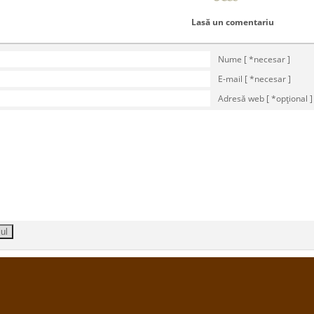
Lasă un comentariu
Nume [ *necesar ]
E-mail [ *necesar ]
Adresă web [ *opţional ]