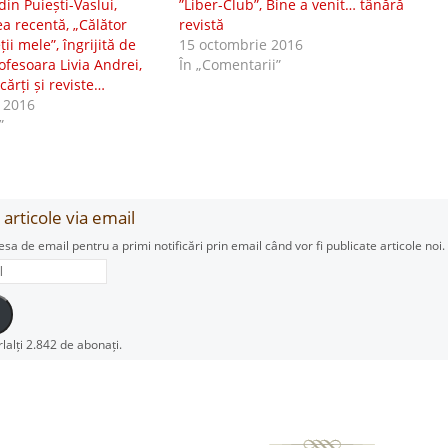
in Puiești-Vaslui,
”Liber-Club”, Bine a venit… tânără
ea recentă, „Călător
revistă
ții mele”, îngrijită de
15 octombrie 2016
fesoara Livia Andrei,
În „Comentarii”
cărți și reviste…
 2016
”
articole via email
esa de email pentru a primi notificări prin email când vor fi publicate articole noi.
rlalți 2.842 de abonați.