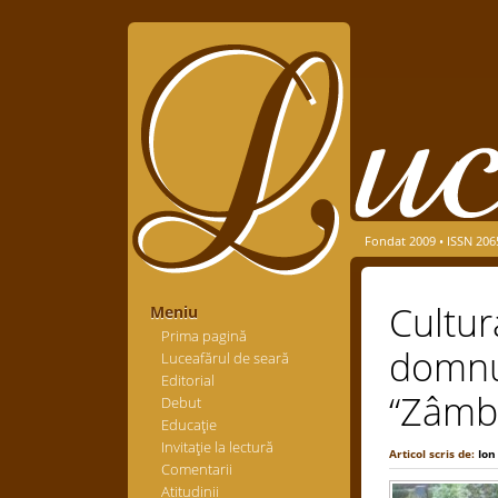
Fondat 2009 • ISSN 206
Cultur
Meniu
Prima pagină
domnul
Luceafărul de seară
Editorial
“Zâmbe
Debut
Educaţie
Invitaţie la lectură
Articol scris de:
Ion
Comentarii
Atitudinii