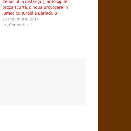
Cenaclul la distanţă şi antologiile-
proză scurtă, o nouă provocare în
lumea culturală a Bârladului
26 noiembrie 2014
În „Comentarii”