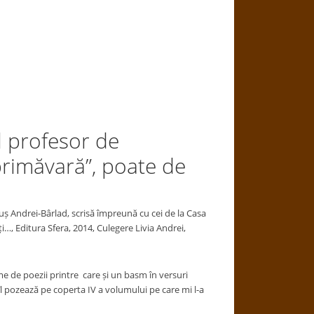
l profesor de
rimăvară”, poate de
truș Andrei-Bârlad, scrisă împreună cu cei de la Casa
ți…, Editura Sfera, 2014, Culegere Livia Andrei,
 de poezii printre care și un basm în versuri
 îl pozează pe coperta IV a volumului pe care mi l-a