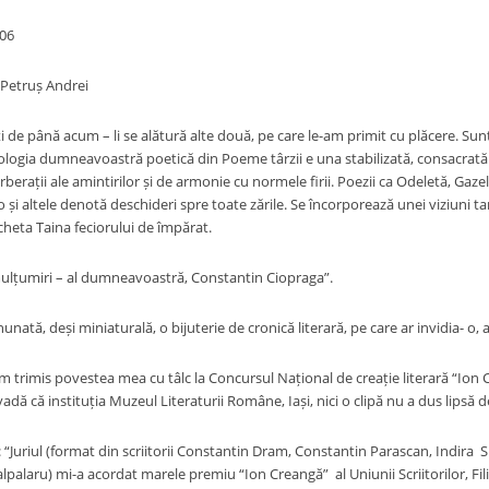
006
 Petruș Andrei
i de până acum – li se alătură alte două, pe care le-am primit cu plăcere. Sunt
ologia dumneavoastră poetică din Poeme târzii e una stabilizată, consacrată c
erberații ale amintirilor și de armonie cu normele firii. Poezii ca Odeletă, Ga
 și altele denotă deschideri spre toate zările. Se încorporează unei viziuni tan
cheta Taina feciorului de împărat.
ulțumiri – al dumneavoastră, Constantin Ciopraga”.
nată, deși miniaturală, o bijuterie de cronică literară, pe care ar invidia- o, as
am trimis povestea mea cu tâlc la Concursul Național de creație literară “Ion Cr
adă că instituția Muzeul Literaturii Române, Iași, nici o clipă nu a dus lipsă de 
 “Juriul (format din scriitorii Constantin Dram, Constantin Parascan, Indira Sp
Talpalaru) mi-a acordat marele premiu “Ion Creangă” al Uniunii Scriitorilor, Fil