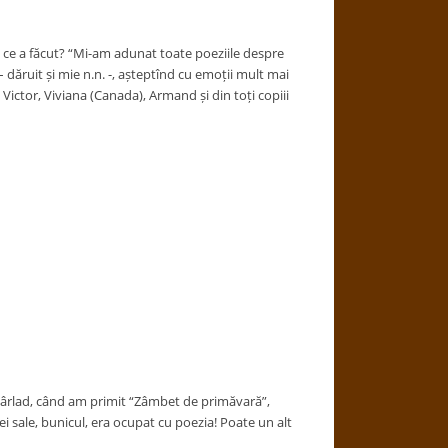
ă, ce a făcut? “Mi-am adunat toate poeziile despre
dăruit și mie n.n. -, așteptînd cu emoții mult mai
ctor, Viviana (Canada), Armand și din toți copiii
n Bârlad, când am primit “Zâmbet de primăvară”,
sale, bunicul, era ocupat cu poezia! Poate un alt