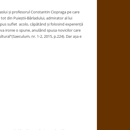
-Vaslui și profesorul Constantin Ciopraga pe care
ot din Puieștii-Bârladului, admirator al lui
epus suflet acolo, căpătând și folosind experență
va ironie o spune, anulând spusa novicilor care
tural”(Saeculum, nr. 1-2, 2015, p.224). Dar așa e