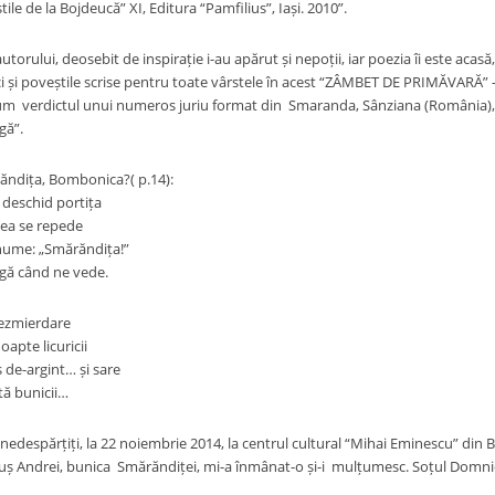
ile de la Bojdeucă” XI, Editura “Pamfilius”, Iași. 2010”.
torului, deosebit de inspirație i-au apărut și nepoții, iar poezia îi este acas
ci și poveștile scrise pentru toate vârstele în acest “ZÂMBET DE PRIMĂVARĂ” – 
m verdictul unui numeros juriu format din Smaranda, Sânziana (România), Vi
gă”.
ndița, Bombonica?( p.14):
deschid portița
 ea se repede
nume: „Smărăndița!”
rgă când ne vede.
dezmierdare
oapte licuricii
s de-argint… și sare
ită bunicii…
t nedespărțiți, la 22 noiembrie 2014, la centrul cultural “Mihai Eminescu” di
ș Andrei, bunica Smărăndiței, mi-a înmânat-o și-i mulțumesc. Soțul Domniei 