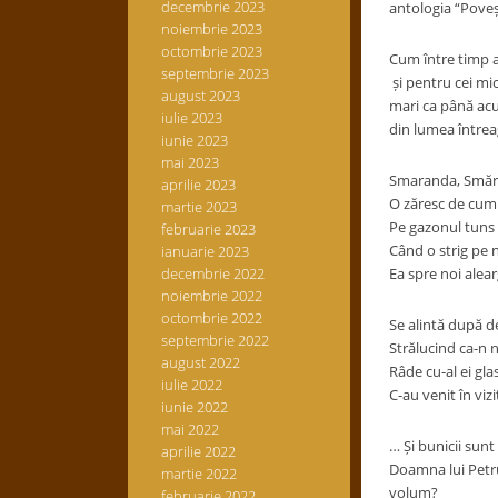
decembrie 2023
antologia “Poveșt
noiembrie 2023
octombrie 2023
Cum între timp au
septembrie 2023
și pentru cei mi
august 2023
mari ca până acu
iulie 2023
din lumea întrea
iunie 2023
mai 2023
Smaranda, Smără
aprilie 2023
O zăresc de cum 
martie 2023
Pe gazonul tuns
februarie 2023
Când o strig pe 
ianuarie 2023
decembrie 2022
Ea spre noi alea
noiembrie 2022
octombrie 2022
Se alintă după 
septembrie 2022
Strălucind ca-n n
august 2022
Râde cu-al ei gla
iulie 2022
C-au venit în viz
iunie 2022
mai 2022
… Și bunicii sun
aprilie 2022
Doamna lui Petru
martie 2022
volum?
februarie 2022