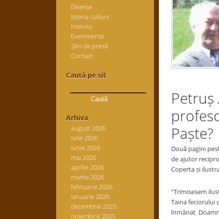
Diverse
Istoria culturii
Interviu
Evenimente
Știri de presă
Contact
Caută pe sit
Caută
Petruș 
după:
profeso
Arhiva
Paște?
august 2026
iulie 2026
iunie 2026
Două pagini peste
mai 2026
de ajutor recipro
aprilie 2026
Coperta și ilust
martie 2026
februarie 2026
“Trimisesem ilus
ianuarie 2026
Taina feciorului 
decembrie 2025
înmânat Doamna s
noiembrie 2025