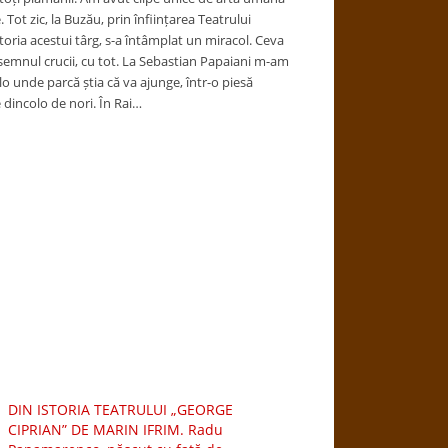
Tot zic, la Buzău, prin înființarea Teatrului
toria acestui târg, s-a întâmplat un miracol. Ceva
 semnul crucii, cu tot. La Sebastian Papaiani m-am
lo unde parcă știa că va ajunge, într-o piesă
 dincolo de nori. În Rai…
DIN ISTORIA TEATRULUI „GEORGE
CIPRIAN” DE MARIN IFRIM. Radu