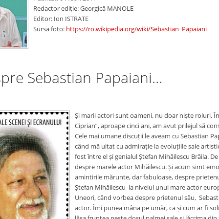
Redactor ediție: Georgică MANOLE
Editor: Ion ISTRATE
Sursa foto:
https://ro.wikipedia.org/wiki/Sebastian_Papaiani
spre Sebastian Papaiani…
Și marii actori sunt oameni, nu doar niște roluri. Î
Ciprian”, aproape cinci ani, am avut prilejul să con
Cele mai umane discuții le aveam cu Sebastian Papai
când mă uitat cu admirație la evoluțiile sale artisti
fost între el și genialul Ștefan Mihăilescu Brăila. D
despre marele actor Mihăilescu. Și acum simt emoți
amintirile mărunte, dar fabuloase, despre prietenul
Ștefan Mihăilescu la nivelul unui mare actor europe
Uneori, când vorbea despre prietenul său, Sebasti
actor. Îmi punea mâna pe umăr, ca și cum ar fi solid
lăsa fruntea peste dosul palmei sale și lăcrima di