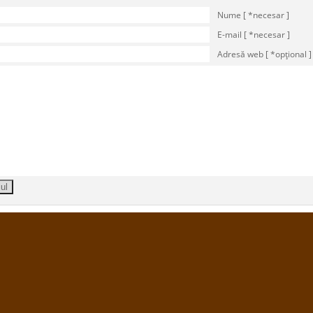
Nume [ *necesar ]
E-mail [ *necesar ]
Adresă web [ *opţional ]