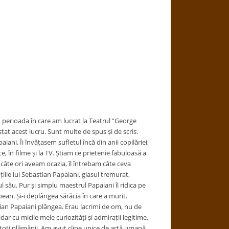
n perioada în care am lucrat la Teatrul ”George
stat acest lucru. Sunt multe de spus și de scris.
ani. Îi învățasem sufletul încă din anii copilăriei,
ce, în filme și la TV. Știam ce prietenie fabuloasă a
e câte ori aveam ocazia, îl întrebam câte ceva
ile lui Sebastian Papaiani, glasul tremurat,
 său. Pur și simplu maestrul Papaiani îl ridica pe
an. Și-i deplângea sărăcia în care a murit.
an Papaiani plângea. Erau lacrimi de om, nu de
ar cu micile mele curiozități și admirații legitime,
n toți plămânii. Am avut clipe unice de artă umană