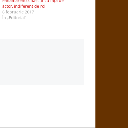
Panamarenco, născut cu față de
actor, indiferent de rol!
6 februarie 2017
În „Editorial”