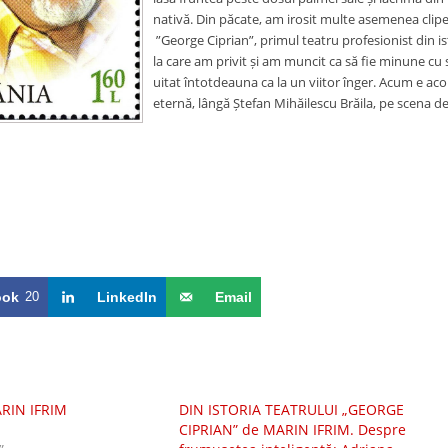
nativă. Din păcate, am irosit multe asemenea clipe. 
”George Ciprian”, primul teatru profesionist din is
la care am privit și am muncit ca să fie minune cu
uitat întotdeauna ca la un viitor înger. Acum e aco
eternă, lângă Ștefan Mihăilescu Brăila, pe scena de
ook
20
LinkedIn
Email
RIN IFRIM
DIN ISTORIA TEATRULUI „GEORGE
CIPRIAN” de MARIN IFRIM. Despre