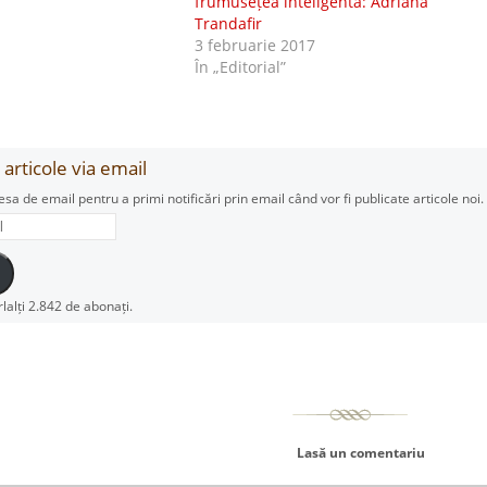
”
frumusețea inteligentă: Adriana
Trandafir
3 februarie 2017
În „Editorial”
articole via email
esa de email pentru a primi notificări prin email când vor fi publicate articole noi.
rlalți 2.842 de abonați.
Lasă un comentariu