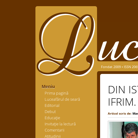
Fondat 2009 • ISSN 206
DIN I
Meniu
Prima pagină
IFRIM.
Luceafărul de seară
Editorial
Debut
Articol scris de:
Mar
Educaţie
Invitaţie la lectură
Comentarii
Atitudinii