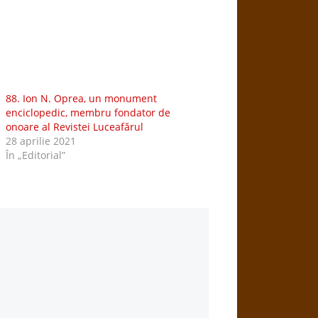
88. Ion N. Oprea, un monument
enciclopedic, membru fondator de
onoare al Revistei Luceafărul
28 aprilie 2021
În „Editorial”