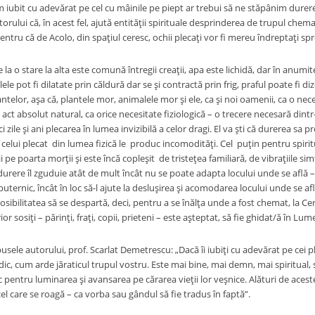
m iubit cu adevărat pe cel cu mâinile pe piept ar trebui să ne stăpânim durerea
rului că, în acest fel, ajută entității spirituale desprinderea de trupul che
entru că de Acolo, din spațiul ceresc, ochii plecați vor fi mereu îndreptați s
 stare la alta este comună întregii creații, apa este lichidă, dar în anumit
ele pot fi dilatate prin căldură dar se și contractă prin frig, praful poate fi d
ntelor, așa că, plantele mor, animalele mor și ele, ca și noi oamenii, ca o ne
ct absolut natural, ca orice necesitate fiziologică – o trecere necesară dint
i zile și ani plecarea în lumea invizibilă a celor dragi. El va ști că durerea sa 
l celui plecat din lumea fizică le produc incomodități. Cel puțin pentru spiritul
i pe poarta morții și este încă copleșit de tristețea familiară, de vibrațiile s
durere îl zguduie atât de mult încât nu se poate adapta locului unde se află –
uternic, încât în loc să-l ajute la deslușirea și acomodarea locului unde se afl
 posibilitatea să se despartă, deci, pentru a se înălța unde a fost chemat, la Cer
ior sosiți – părinți, frați, copii, prieteni – este așteptat, să fie ghidat/ă în L
e autorului, prof. Scarlat Demetrescu: „Dacă îi iubiți cu adevărat pe cei ple
uidic, cum arde jăraticul trupul vostru. Este mai bine, mai demn, mai spiritual, 
 pentru luminarea și avansarea pe cărarea vieții lor veșnice. Alături de acest
el care se roagă – ca vorba sau gândul să fie tradus în faptă”.