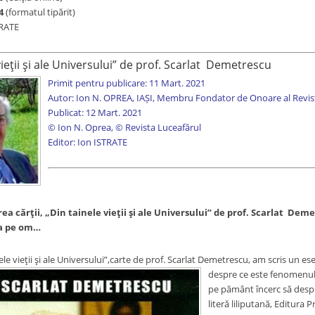
4
(formatul tipărit)
TRATE
ieții și ale Universului” de prof. Scarlat
Demetrescu
Primit pentru publicare: 11 Mart. 2021
Autor: Ion N. OPREA, IAȘI, Membru Fondator de Onoare al Revist
Publicat: 12 Mart. 2021
© Ion N. Oprea, © Revista Luceafărul
Editor: Ion ISTRATE
a cărții, „Din tainele vieții și ale Universului” de prof. Scarlat
Demetr
pa pe om…
ții și ale Universului”,carte de prof. Scarlat Demetrescu, am scris un ese
despre ce este fenomenul 
pe pământ încerc să despr
literă liliputană, Editura 