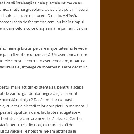
tă ca să înțeleagă tainele și actele intime ce au
n lumea materiei grosolane, adică a trupului, în cea a
lui-spirit, cu care ne ducem Dincolo. Azi însă,
e oameni seria de fenomene care au loc în timpul
ă ce moare celulă cu celulă și rămâne pământ, că din
enomene și lucruri pe care majoritatea nu le vede
ri ce par a fi vorbire omenească. Un asemenea om e
în sferele cerești. Pentru un asemenea om, moartea
sfășurarea ei, înțelege că moartea nu este decât un
stui mare act din existența sa, pentru a scăpa
t de vântul gândurilor negre că și-a pierdut
ce această neliniște? Dacă omul ar cunoaște
ale, cu ocazia plecării celor apropiați. În momentul
că peste trupul ce moare, fac fapte necugetate –
 libertatea de care are nevoie să plece la Cer, ba
viață, pentru ca din nou, cu mare risipă de
ui cu văicărelile noastre, ne-am abține să le