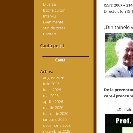
Diverse
ISSN:
2067 – 214
Istoria culturii
Director: Ion IS
Interviu
Evenimente
„Din tainele v
Știri de presă
Contact
Caută pe sit
Caută
după:
Arhiva
august 2026
iulie 2026
iunie 2026
De la prezentare
mai 2026
care-l preocu
aprilie 2026
martie 2026
„Din tainele vie
februarie 2026
ianuarie 2026
decembrie 2025
noiembrie 2025