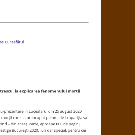
ei Luceafărul
escu, la explicarea fenomenului mortii
u-prezentare în Luceafărul din 25
august 2020,
morții care l-a preocupat pe om de la apariția sa
ind – din aceeși carte, aproape 600 de pagini,
Prestige București,2020, „un dar special, pentru cei