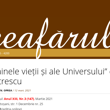
5 - 4200
inele vieții și ale Universului”
rescu
 N. OPREA
/ 12 mart. 2021
ul:
Anul XIII, Nr.3 (147)
,
Martie 2021
toșani, str. 1 Decembrie nr. 25
0
(ediţia online)