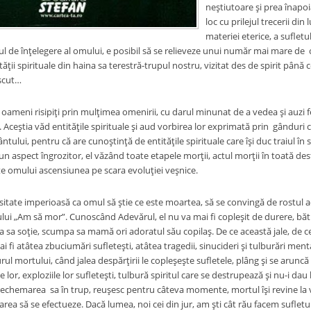
neștiutoare și prea înapoia
loc cu prilejul trecerii di
materiei eterice, a sufletu
ul de înțelegere al omului, e posibil să se relieveze unui număr mai mare d
tății spirituale din haina sa terestră-trupul nostru, vizitat des de spirit pân
scut…
eni risipiți prin mulțimea omenirii, cu darul minunat de a vedea și auzi f
de. Aceștia văd entitățile spirituale și aud vorbirea lor exprimată prin gându
ântului, pentru că are cunoștință de entitățile spirituale care își duc traiul 
n aspect îngrozitor, el văzând toate etapele morții, actul morții în toată de
te omului ascensiunea pe scara evoluției veșnice.
e imperioasă ca omul să știe ce este moartea, să se convingă de rostul ace
ui „Am să mor”. Cunoscând Adevărul, el nu va mai fi copleșit de durere, bătu
ta sa soție, scumpa sa mamă ori adoratul său copilaș. De ce această jale, de 
i fi atâtea zbuciumări sufletești, atâtea tragedii, sinucideri și tulburări ment
 jurul mortului, când jalea despărțirii le copleșește sufletele, plâng și se arun
e lor, exploziile lor sufletești, tulbură spiritul care se destrupează și nu-i dau
a rechemarea sa în trup, reușesc pentru câteva momente, mortul își revine la 
rea să se efectueze. Dacă lumea, noi cei din jur, am ști cât rău facem sufletul