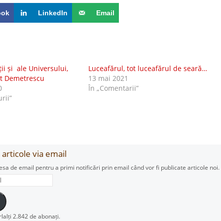
ook
LinkedIn
Email
ții și ale Universului,
Luceafărul, tot luceafărul de seară…
at Demetrescu
13 mai 2021
0
În „Comentarii”
urii”
articole via email
esa de email pentru a primi notificări prin email când vor fi publicate articole noi.
rlalți 2.842 de abonați.