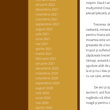
risipim. Dacă l-a
ianuarie 2022
mulțumind Creato
decembrie 2021
plecat/plecată, p
noiembrie 2021
octombrie 2021
septembrie 2021
Trecerea de la o
august 2021
radiantă, mineral
iulie 2021
pentru hrana pla
iunie 2021
moartea este un a
mai 2021
greșeala de a boc
aprilie 2021
trupul și sufletu
martie 2021
zăpăceala treceri
februarie 2021
rămași, această 
ianuarie 2021
zguduie atât de p
decembrie 2020
la ei și nu-i dau
noiembrie 2020
cu cei care, anter
octombrie 2020
septembrie 2020
De aici și spusel
august 2020
lacrimi îi ard fl
iulie 2020
rugându-vă zilnic
iunie 2020
mai 2020
roagă și pentru c
aprilie 2020