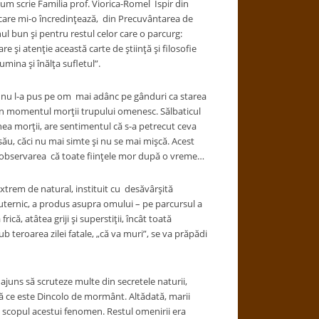
cum scrie Familia prof. Viorica-Romel Ispir din
, care mi-o încredințează, din Precuvântarea de
l bun și pentru restul celor care o parcurg:
re și atenție această carte de știință și filosofie
umina și înălța sufletul”.
l-a pus pe om mai adânc pe gânduri ca starea
in momentul morții trupului omenesc. Sălbaticul
nea morții, are sentimentul că s-a petrecut ceva
ău, căci nu mai simte și nu se mai mișcă. Acest
n observarea că toate ființele mor după o vreme…
m de natural, instituit cu desăvârșită
uternic, a produs asupra omului – pe parcursul a
frică, atâtea griji și superstiții, încât toată
sub teroarea zilei fatale, „că va muri”, se va prăpădi
uns să scruteze multe din secretele naturii,
 ce este Dincolo de mormânt. Altădată, marii
i scopul acestui fenomen. Restul omenirii era