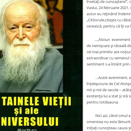
însetați de cunoaștere!”, 
Vaslui, 24 februarie 2021
autor eu reținând îndemnu
„Cititorule,citește cu răbda
cerească, pentru că îți va l
…„Niciun eveniment nu 
de nemișcare și răceală d
cel mai primitiv are noțiu
extraordinar cu semenul s
sentiment s-a întărit pri
…Acest eveniment, extre
înțelepciune de Cel Atotp
mii și mii de secole – atâta 
existența lui a stat și stă 
pentru totdeauna.
Nici azi, când omul a aj
omenirea nu este lămurită
inițiați cunoșteau cauza ș