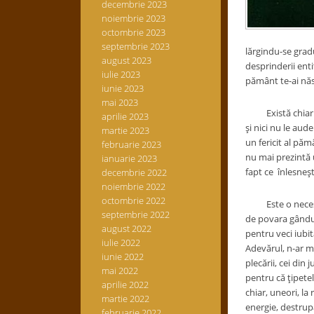
decembrie 2023
noiembrie 2023
octombrie 2023
septembrie 2023
lărgindu-se grad
august 2023
desprinderii enti
iulie 2023
pământ te-ai nă
iunie 2023
mai 2023
Există chiar oam
aprilie 2023
și nici nu le au
martie 2023
un fericit al păm
februarie 2023
nu mai prezintă u
ianuarie 2023
fapt ce înlesneș
decembrie 2022
noiembrie 2022
octombrie 2022
Este o necesitat
septembrie 2022
de povara gândul
august 2022
pentru veci iubi
iulie 2022
Adevărul, n-ar ma
iunie 2022
plecării, cei din
mai 2022
pentru că țipetel
aprilie 2022
chiar, uneori, l
martie 2022
energie, destrupa
februarie 2022