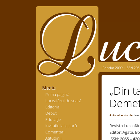
Fondat 2009 • ISSN 206
„Din ta
Meniu
Prima pagină
Demet
Luceafărul de seară
Editorial
Debut
Articol scris de:
Ion
Educaţie
Invitaţie la lectură
Revista Luceafăr
Comentarii
Editor: Agata, Bo
Atitudinii
ISSN:
2065 – 420