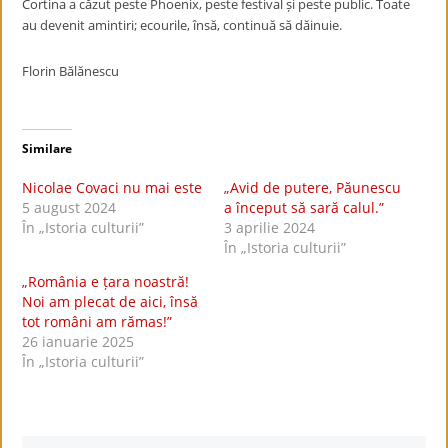
Cortina a căzut peste Phoenix, peste festival și peste public. Toate
au devenit amintiri; ecourile, însă, continuă să dăinuie.
Florin Bălănescu
Similare
Nicolae Covaci nu mai este
„Avid de putere, Păunescu
5 august 2024
a început să sară calul.”
În „Istoria culturii”
3 aprilie 2024
În „Istoria culturii”
„România e țara noastră!
Noi am plecat de aici, însă
tot români am rămas!”
26 ianuarie 2025
În „Istoria culturii”