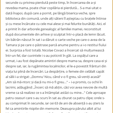
secunde cu privirea pierdută peste timp, în încercarea de a-și
revedea mama, poate chiar copilăria ei pierdută… S-a mai uitat o
dată înapoi, după care a pornit, pe lângă biserica veche, spre
biblioteca din comună, unde alți săteni îl așteptau cu brațele întinse
și cu mese încărcate cu cele mai alese și mai felurite bunătăți. Aici, el
a primit în dar arborele genealogic al familiei mamei, reconstituit
după documentele din arhive și sculptat într-o placă de lemn lăcuit.
Un bătrân născut în sat i-a dăruit o carte veche pe care o avea de la
Tamara și pe care o păstrase parcă anume pentru a i-o restitui fiului
ei. Surpriza a fost totală. Nicolae Covaci a încercat să mulțumească
într-un fel, dar cuvintele i s-au poticnit în gât. La ospățul care a
urmat, i-au fost depănate amintiri despre mama sa, despre casa ei și
despre sat, iar, la rugămintea localnicilor, el le-a povestit frânturi din
viața lui plină de încercări. La despărțire, o femeie din celălalt capăt
al sălii i-a strigat: „Domnu’ Nicu, când v-o fi greu, să veniți acasă!”
„Am să mă-ntorc și dacă nu mi-o fi greu…” – i-a promis, cu ochii în
lacrimi, adăugând: „Încerc să mă abțin, căci voi avea nevoie de multă
vreme ca să realizez ce s-a întâmplat astăzi cu mine…” Cele aproape
patru ceasuri care s-au scurs în sat au zburat ca patru clipe; orele s-
au comprimat în secunde, iar cei 63 de ani de absență s-au șters la
fel ca amintirile risipite din memorie. Deasupra părului albit al lui