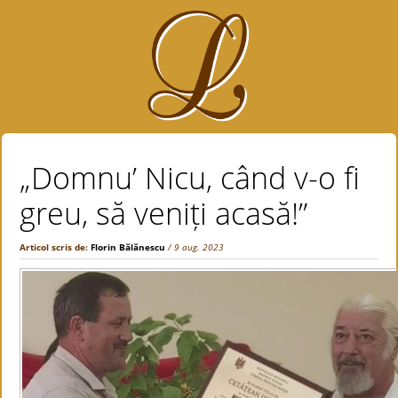
„Domnu’ Nicu, când v-o fi
greu, să veniți acasă!”
Articol scris de:
Florin Bălănescu
/ 9 aug. 2023