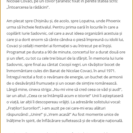
Nicolae Covaci, pe un covor țărănesc fixat în perete stătea scris:
„Întoarcerea la rădăcini”.
Am plecat spre Chișinău și, de acolo, spre Lopatna, unde Phoenix
urma să încheie festivalul. Pentru prima oară în locurile în care a
copilărit Iurie Sadovnic, cel care a avut ideea organizării acestuia și
care și-a dorit enorm să cânte cândva o piesă împreună cu idolii lui,
Covaci și ceilalți membri ai formației s-au întrecut pe ei înșiși.
Programat pe durata a 90 de minute, concertul lor a durat două ore
și un sfert, cu tot cu cele trei bisuri de la sfârșit. În memoria lui Iurie
Sadovnic, spre final au cântat
Cocoșii negri
, un răvășitor bocet de
înmormântare cules din Banat de Nicolae Covaci, în anul 1971.
Întregul recital a fost o revărsare de energie, un buchet de armonii
de o desăvârșită frumusețe și un ocean de simțire românească.
Lângă mine, cineva striga: „Nu-mi vine să cred ceea ce văd și aud!”,
iar un altul: „Ceea ce se întâmplă acum e istorie!” Unii îi așteptaseră
o viață, iar alții îi descopereau vrăjiți. La adresările solistului vocal:
„Fraților! Surorilor!”, i-am auzit pe cei care-mi erau alături
răspunzând: „Unire!” și „Vrem acasă!” Au fost momente unice de
înălțime în spirit, de înflăcărare sufletească și de vibrație națională.