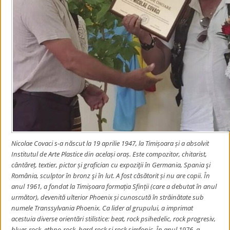
Nicolae Covaci s-a născut la 19 aprilie 1947, la Timișoara și a absolvit
Institutul de Arte Plastice din același oraș. Este compozitor, chitarist,
cântăreț, textier, pictor și grafician cu expoziţii în Germania, Spania şi
România, sculptor în bronz şi în lut. A fost căsătorit și nu are copii. În
anul 1961, a fondat la Timișoara formația Sfinții (care a debutat în anul
următor), devenită ulterior Phoenix și cunoscută în străinătate sub
numele Transsylvania Phoenix. Ca lider al grupului, a imprimat
acestuia diverse orientări stilistice: beat, rock psihedelic, rock progresiv,
blues rock, ethno-rock, hard rock și rock simfonic. În anul 1976, a