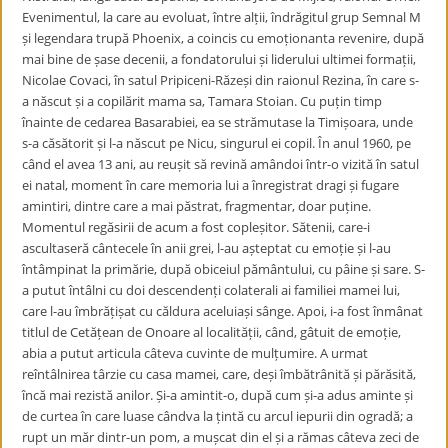
Evenimentul, la care au evoluat, între alții, îndrăgitul grup Semnal M
și legendara trupă Phoenix, a coincis cu emoționanta revenire, după
mai bine de șase decenii, a fondatorului și liderului ultimei formații,
Nicolae Covaci, în satul Pripiceni-Răzeși din raionul Rezina, în care s-
a născut și a copilărit mama sa, Tamara Stoian. Cu puțin timp
înainte de cedarea Basarabiei, ea se strămutase la Timișoara, unde
s-a căsătorit și l-a născut pe Nicu, singurul ei copil. În anul 1960, pe
când el avea 13 ani, au reușit să revină amândoi într-o vizită în satul
ei natal, moment în care memoria lui a înregistrat dragi și fugare
amintiri, dintre care a mai păstrat, fragmentar, doar puține.
Momentul regăsirii de acum a fost copleșitor. Sătenii, care-i
ascultaseră cântecele în anii grei, l-au așteptat cu emoție și l-au
întâmpinat la primărie, după obiceiul pământului, cu pâine și sare. S-
a putut întâlni cu doi descendenți colaterali ai familiei mamei lui,
care l-au îmbrățișat cu căldura aceluiași sânge. Apoi, i-a fost înmânat
titlul de Cetățean de Onoare al localității, când, gâtuit de emoție,
abia a putut articula câteva cuvinte de mulțumire. A urmat
reîntâlnirea târzie cu casa mamei, care, deși îmbătrânită și părăsită,
încă mai rezistă anilor. Și-a amintit-o, după cum și-a adus aminte și
de curtea în care luase cândva la țintă cu arcul iepurii din ogradă; a
rupt un măr dintr-un pom, a mușcat din el și a rămas câteva zeci de