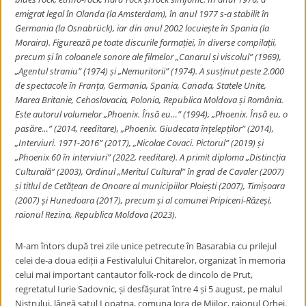
emigrat legal în Olanda (la Amsterdam), în anul 1977 s-a stabilit în
Germania (la Osnabrück), iar din anul 2002 locuiește în Spania (la
Moraira). Figurează pe toate discurile formației, în diverse compilații,
precum și în coloanele sonore ale filmelor „Canarul și viscolul” (1969),
„Agentul straniu” (1974) și „Nemuritorii” (1974). A susținut peste 2.000
de spectacole în Franța, Germania, Spania, Canada, Statele Unite,
Marea Britanie, Cehoslovacia, Polonia, Republica Moldova și România.
Este autorul volumelor „Phoenix. Însă eu…” (1994), „Phoenix. Însă eu, o
pasăre…” (2014, reeditare), „Phoenix. Giudecata înțelepților” (2014),
„Interviuri. 1971-2016” (2017), „Nicolae Covaci. Pictorul” (2019) și
„Phoenix 60 în interviuri” (2022, reeditare). A primit diploma „Distincția
Culturală” (2003), Ordinul „Meritul Cultural” în grad de Cavaler (2007)
și titlul de Cetățean de Onoare al municipiilor Ploiești (2007), Timișoara
(2007) și Hunedoara (2017), precum și al comunei Pripiceni-Răzeși,
raionul Rezina, Republica Moldova (2023).
M-am întors după trei zile unice petrecute în Basarabia cu prilejul
celei de-a doua ediții a Festivalului Chitarelor, organizat în memoria
celui mai important cantautor folk-rock de dincolo de Prut,
regretatul Iurie Sadovnic, și desfășurat între 4 și 5 august, pe malul
Nistrului, lângă satul Lopatna, comuna Jora de Mijloc, raionul Orhei.