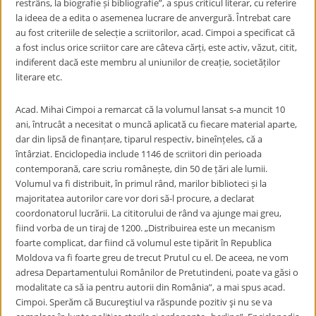
restrâns, la biografie și bibliografie”, a spus criticul literar, cu referire
la ideea de a edita o asemenea lucrare de anvergură. Întrebat care
au fost criteriile de selecție a scriitorilor, acad. Cimpoi a specificat că
a fost inclus orice scriitor care are câteva cărți, este activ, văzut, citit,
indiferent dacă este membru al uniunilor de creație, societăților
literare etc.
Acad. Mihai Cimpoi a remarcat că la volumul lansat s-a muncit 10
ani, întrucât a necesitat o muncă aplicată cu fiecare material aparte,
dar din lipsă de finanțare, tiparul respectiv, bineînțeles, că a
întârziat. Enciclopedia include 1146 de scriitori din perioada
contemporană, care scriu românește, din 50 de țări ale lumii.
Volumul va fi distribuit, în primul rând, marilor biblioteci și la
majoritatea autorilor care vor dori să-l procure, a declarat
coordonatorul lucrării. La cititorului de rând va ajunge mai greu,
fiind vorba de un tiraj de 1200. „Distribuirea este un mecanism
foarte complicat, dar fiind că volumul este tipărit în Republica
Moldova va fi foarte greu de trecut Prutul cu el. De aceea, ne vom
adresa Departamentului Românilor de Pretutindeni, poate va găsi o
modalitate ca să ia pentru autorii din România”, a mai spus acad.
Cimpoi. Sperăm că Bucureştiul va răspunde pozitiv şi nu se va