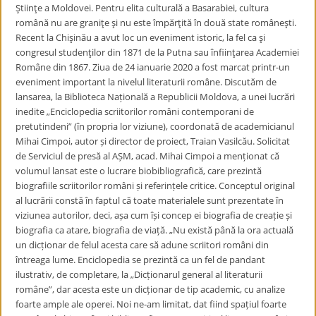
Ştiinţe a Moldovei. Pentru elita culturală a Basarabiei, cultura
română nu are graniţe şi nu este împărţită în două state româneşti.
Recent la Chişinău a avut loc un eveniment istoric, la fel ca şi
congresul studenţilor din 1871 de la Putna sau înfiinţarea Academiei
Române din 1867. Ziua de 24 ianuarie 2020 a fost marcat printr-un
eveniment important la nivelul literaturii române. Discutăm de
lansarea, la Biblioteca Națională a Republicii Moldova, a unei lucrări
inedite „Enciclopedia scriitorilor români contemporani de
pretutindeni” (în propria lor viziune), coordonată de academicianul
Mihai Cimpoi, autor și director de proiect, Traian Vasilcău. Solicitat
de Serviciul de presă al AȘM, acad. Mihai Cimpoi a menționat că
volumul lansat este o lucrare biobibliografică, care prezintă
biografiile scriitorilor români și referințele critice. Conceptul original
al lucrării constă în faptul că toate materialele sunt prezentate în
viziunea autorilor, deci, așa cum își concep ei biografia de creație și
biografia ca atare, biografia de viață. „Nu există până la ora actuală
un dicționar de felul acesta care să adune scriitori români din
întreaga lume. Enciclopedia se prezintă ca un fel de pandant
ilustrativ, de completare, la „Dicționarul general al literaturii
române”, dar acesta este un dicționar de tip academic, cu analize
foarte ample ale operei. Noi ne-am limitat, dat fiind spațiul foarte