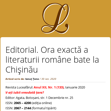
Editorial. Ora exactă a
literaturii române bate la
Chişinău
Articol scris de:
Ionuț Țene
/ 30 ian. 2020
Revista Luceafărul:
Anul XII, Nr. 1 (133)
, Ianuarie 2020
V-ați iubit vreodată țara?
Editor: Agata, Botoșani, str. 1 Decembrie nr. 25
ISSN:
2065 – 4200
(ediţia online)
ISSN:
2067 – 2144
(formatul tipărit)