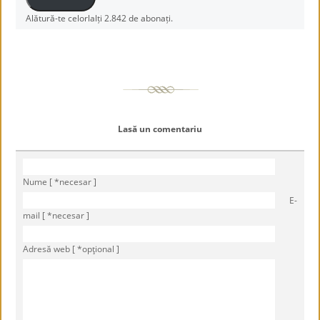
Alătură-te celorlalți 2.842 de abonați.
Lasă un comentariu
Nume [ *necesar ]
E-
mail [ *necesar ]
Adresă web [ *opţional ]