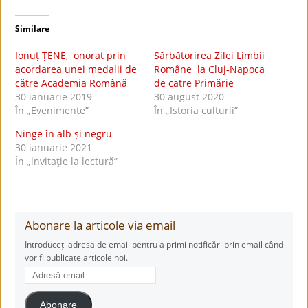
Similare
Ionuț ȚENE, onorat prin
Sărbătorirea Zilei Limbii
acordarea unei medalii de
Române la Cluj-Napoca
către Academia Română
de către Primărie
30 ianuarie 2019
30 august 2020
În „Evenimente”
În „Istoria culturii”
Ninge în alb și negru
30 ianuarie 2021
În „lnvitaţie la lectură”
Abonare la articole via email
Introduceți adresa de email pentru a primi notificări prin email când
vor fi publicate articole noi.
Adresă
email
Abonare