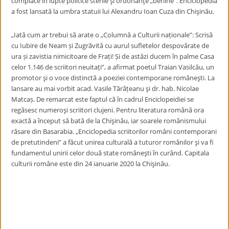
complace în lupte politice sterile şi ordonanţe „berline”. Enciclopedia
a fost lansată la umbra statuii lui Alexandru Ioan Cuza din Chişinău.
„Iată cum ar trebui să arate o „Columnă a Culturii naționale”: Scrisă
cu Iubire de Neam și Zugrăvită cu aurul sufletelor despovărate de
ura și zavistia nimicitoare de Frați! Și de astăzi ducem în palme Casa
celor 1.146 de scriitori neuitați”, a afirmat poetul Traian Vasilcău, un
promotor şi o voce distinctă a poeziei contemporane româneşti. La
lansare au mai vorbit acad. Vasile Tărâțeanu şi dr. hab. Nicolae
Matcaș. De remarcat este faptul că în cadrul Enciclopeidiei se
regăsesc numeroşi scriitori clujeni. Pentru literatura română ora
exactă a început să bată de la Chişinău, iar soarele românismului
răsare din Basarabia. „Enciclopedia scriitorilor români contemporani
de pretutindeni” a făcut unirea culturală a tuturor românilor şi va fi
fundamentul unirii celor două state româneşti în curând. Capitala
culturii române este din 24 ianuarie 2020 la Chişinău.