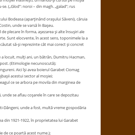
iul moşiei Vlăsineşti, urmându-şi cursul pe moşia
u-se. („Glod”: noroi – din magh. „galad”; rus
tului Bodeasa (aparţinând oraşului Săveni), căruia
 Costin, unde se varsă în Başeu.
de plecare în forma, aşezarea şi alte însuşiri ale
arte. Sunt elocvente, în acest sens, toponimele la a
 căutat să-şi reprezinte cât mai corect şi concret
care a locuit, mulţi ani, un bătrân, Dumitru Hacman,
ăpost. (Etimologie necunoscută);
 Ungureni. Aici îşi avea boierul Garabet Ciomag
jbaşii acestui sector al moşiei;
 steagul ce se arbora pe movila din marginea de
i, unde se aflau coşarele în care se depozitau
şti-Dângeni, unde a fost, multă vreme gospodăria
ea din 1921-1922, în proprietatea lui Garabet
ştie de ce poartă acest nume.);