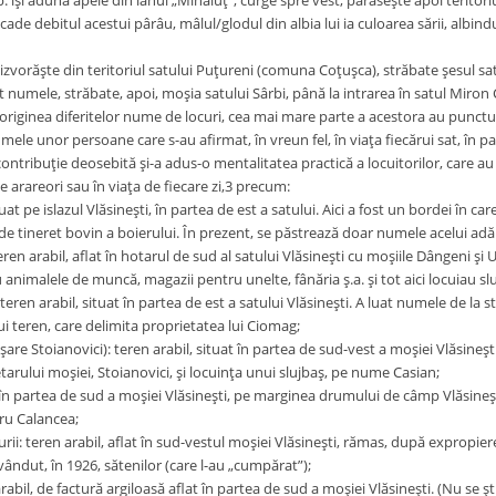
: îşi adună apele din lanul „Mihăluţ”, curge spre vest, părăseşte apoi teritor
cade debitul acestui pârâu, mâlul/glodul din albia lui ia culoarea sării, albind
izvorăşte din teritoriul satului Puţureni (comuna Coţuşca), străbate şesul sa
 numele, străbate, apoi, moşia satului Sârbi, până la intrarea în satul Miron
i originea diferitelor nume de locuri, cea mai mare parte a acestora au punctul 
mele unor persoane care s-au afirmat, în vreun fel, în viaţa fiecărui sat, în p
contribuţie deosebită şi-a adus-o mentalitatea practică a locuitorilor, care au
te arareori sau în viaţa de fiecare zi,3 precum:
tuat pe islazul Vlăsineşti, în partea de est a satului. Aici a fost un bordei în 
de tineret bovin a boierului. În prezent, se păstrează doar numele acelui ad
en arabil, aflat în hotarul de sud al satului Vlăsineşti cu moşiile Dângeni şi
 animalele de muncă, magazii pentru unelte, fânăria ş.a. şi tot aici locuiau slu
eren arabil, situat în partea de est a satului Vlăsineşti. A luat numele de la
i teren, care delimita proprietatea lui Ciomag;
are Stoianovici): teren arabil, situat în partea de sud-vest a moşiei Vlăsineşt
tarului moşiei, Stoianovici, şi locuinţa unui slujbaş, pe nume Casian;
 în partea de sud a moşiei Vlăsineşti, pe marginea drumului de câmp Vlăsine
ru Calancea;
i: teren arabil, aflat în sud-vestul moşiei Vlăsineşti, rămas, după expropier
vândut, în 1926, sătenilor (care l-au „cumpărat”);
arabil, de factură argiloasă aflat în partea de sud a moşiei Vlăsineşti. (Nu se 