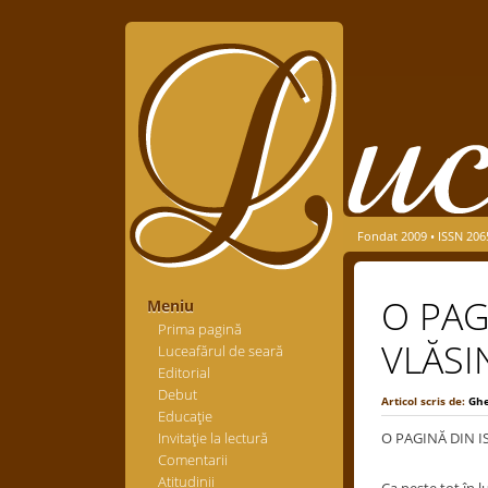
Fondat 2009 • ISSN 206
O PAG
Meniu
Prima pagină
VLĂSI
Luceafărul de seară
Editorial
Debut
Articol scris de:
Gh
Educaţie
Invitaţie la lectură
O PAGINĂ DIN I
Comentarii
Atitudinii