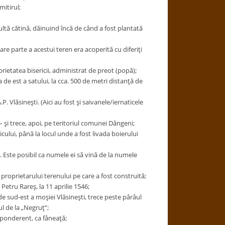
mitirul;
ultă cătină, dăinuind încă de când a fost plantată
mare parte a acestui teren era acoperită cu diferiţi
prietatea bisericii, administrat de preot (popă);
 de est a satului, la cca. 500 de metri distanţă de
 Vlăsineşti. (Aici au fost şi saivanele/iernaticele
 şi trece, apoi, pe teritoriul comunei Dângeni;
lui, până la locul unde a fost livada boierului
. Este posibil ca numele ei să vină de la numele
roprietarului terenului pe care a fost construită;
Petru Rareş, la 11 aprilie 1546;
e sud-est a moşiei Vlăsineşti, trece peste pârâul
ul de la „Negruţ”;
reponderent, ca fâneaţă;