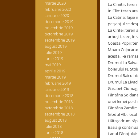
martie 2020
La Cimitir: teren
februarie 2020
În Clin: teren ara
ianuarie 2020
La Cătină: fâşie 
decembrie 2019
pe şanţul ce des
noiembrie 2019
La Ciritei: teren
octombrie 2019
arbuşti, care, în
septembrie 2019
Coasta Popii: ter
august 2019
Moara Cojocaru: l
iulie 2019
acesta. I-a răma
iunie 2019
Drumul La Saivane
mai 2019
boierului N. Stoi
aprilie 2019
Drumul Raicului: 
martie 2019
Drumul La Livadă
februarie 2019
Garabet Ciomag
ianuarie 2019
Fântâna Şoldana: 
decembrie 2018
unei femei pe che
noiembrie 2018
octombrie 2018
Fântâna Zamfir: 
septembrie 2018
Glodul Alb: locul
august 2018
Hăţaş: drum râpo
iulie 2018
Basia şi continuă
iunie 2018
Lanul Fânaţului: 