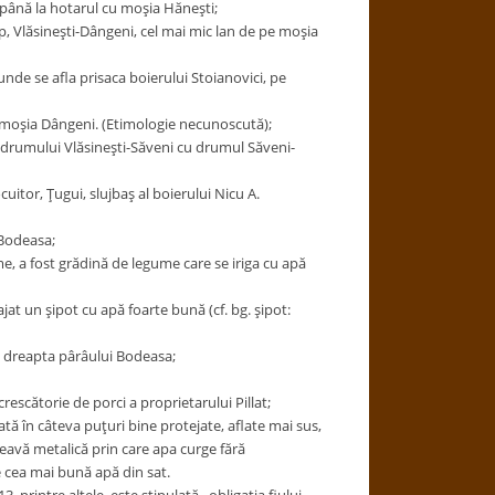
e până la hotarul cu moşia Hăneşti;
p, Vlăsineşti-Dângeni, cel mai mic lan de pe moşia
 unde se afla prisaca boierului Stoianovici, pe
cu moşia Dângeni. (Etimologie necunoscută);
rea drumului Vlăsineşti-Săveni cu drumul Săveni-
uitor, Ţugui, slujbaş al boierului Nicu A.
 Bodeasa;
me, a fost grădină de legume care se iriga cu apă
ajat un şipot cu apă foarte bună (cf. bg. şipot:
în dreapta pârâului Bodeasa;
crescătorie de porci a proprietarului Pillat;
ă în câteva puţuri bine protejate, aflate mai sus,
ţeavă metalică prin care apa curge fără
e cea mai bună apă din sat.