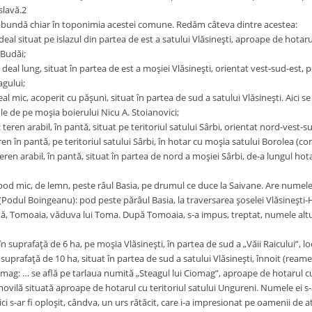
slavă.2
abundă chiar în toponimia acestei comune. Redăm câteva dintre acestea:
deal situat pe islazul din partea de est a satului Vlăsineşti, aproape de hotaru
 Budăi;
 deal lung, situat în partea de est a moşiei Vlăsineşti, orientat vest-sud-est, 
gului;
al mic, acoperit cu păşuni, situat în partea de sud a satului Vlăsineşti. Aici s
le de pe moşia boierului Nicu A. Stoianovici;
teren arabil, în pantă, situat pe teritoriul satului Sârbi, orientat nord-vest
eren în pantă, pe teritoriul satului Sârbi, în hotar cu moşia satului Borolea (
eren arabil, în pantă, situat în partea de nord a moşiei Sârbi, de-a lungul hot
pod mic, de lemn, peste râul Basia, pe drumul ce duce la Saivane. Are numele 
Podul Boingeanu): pod peste părâul Basia, la traversarea şoselei Vlăsineşti-Hă
ă, Tomoaia, văduva lui Toma. După Tomoaia, s-a impus, treptat, numele altui 
 în suprafaţă de 6 ha, pe moşia Vlăsineşti, în partea de sud a „Văii Raicului”, lo
n suprafaţă de 10 ha, situat în partea de sud a satului Vlăsineşti, înnoit (reamen
mag: … se află pe tarlaua numită „Steagul lui Ciomag”, aproape de hotarul c
ovilă situată aproape de hotarul cu teritoriul satului Ungureni. Numele ei s-a
ci s-ar fi oploşit, cândva, un urs rătăcit, care i-a impresionat pe oamenii de a