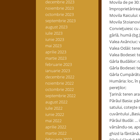
decembrie 2023
Movila de pe 30: 
noiembrie 2023
împroprietărirea
octombrie 2023
Movila Raicului: 
septembrie 2023
Movila Stoianovic
august 2023
Convieţuiesc cu a
iulie 2023
gârlă, humă (bg.);
iunie 2023
Valea Axânciuc: v
mai 2023
Valea Odăii: tere
aprilie 2023
Valea Bodesei: te
martie 2023
Gârla Budăilor: r
februarie 2023
Gârla Bodesei: te
ianuarie 2023
Gârla Cumpărături
decembrie 2022
Humăria: loc, în 
noiembrie 2022
pereţilor;
octombrie 2022
Ţarină: teren ara
septembrie 2022
Pârâul Basia: pâr
august 2022
satului, coteşte 
iulie 2022
cuvântului „Bas
iunie 2022
Pârâul Budăi: … i
mai 2022
aprilie 2022
vărsându-se, apoi
martie 2022
ghizd la fântână
februarie 2022