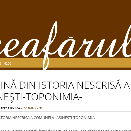
5 - 4200
INĂ DIN ISTORIA NESCRISĂ 
NEŞTI-TOPONIMIA-
eorghe BURAC
/ 17 sept. 2010
STORIA NESCRISĂ A COMUNEI VLĂSINEŞTI-TOPONIMIA-