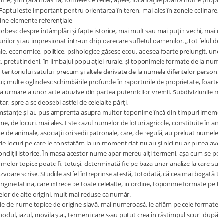
ume, şi în ţara noastră, formele de relief, apele, localităţile poartă nume propr
. Faptul este important pentru orientarea în teren, mai ales în zonele colinare,
ine elemente referenţiale.
rbesc despre întâmplări şi fapte istorice, mai mult sau mai puţin vechi, mai
rilor şi au impresionat într-un chip oarecare sufletul oamenilor. „Tot felul de
iale, economice, politice, psihologice găsesc ecou, adesea foarte prelungit, u
pretutindeni, în limbajul populaţiei rurale, şi toponimele formate de la nu
ai teritoriului satului, precum şi altele derivate de la numele diferitelor person
i; multe oglindesc schimbările profunde în raporturile de proprietate, foart
a urmare a unor acte abuzive din partea puternicilor vremii. Subdiviziunile 
ar, spre a se deosebi astfel de celelalte părţi.
tanţe şi-au pus amprenta asupra multor toponime încă din timpuri imemorabi
, de locuri, mai ales. Este cazul numelor de loturi agricole, constituite în 
de animale, asociaţii ori sedii patronale, care, de regulă, au preluat numele 
e locuri pe care le constatăm la un moment dat nu au şi nici nu ar putea ave
ndiţii istorice. În masa acestor nume apar mereu alţi termeni, aşa cum se pet
elor topice poate fi, totuşi, determinată fie pe baza unor analize la care sun
 izvoare scrise. Studiile astfel întreprinse atestă, totodată, că cea mai bog
rigine latină, care întrece pe toate celelalte, în ordine, toponime formate p
elor de alte origini, mult mai reduse ca număr.
ie de nume topice de origine slavă, mai numeroasă, le aflăm pe cele formate 
odul, iazul, movila ş.a., termeni care s-au putut crea în răstimpul scurt dup