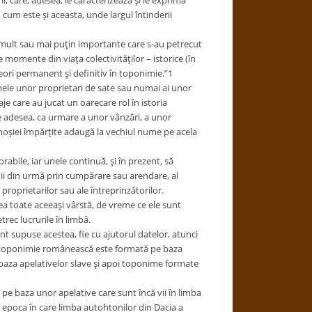
ii, care, adesea, le caracterizează şi le exprimă
 cum este şi aceasta, unde largul întinderii
 mult sau mai puţin importante care s-au petrecut
 momente din viaţa colectivităţilor – istorice (în
neori permanent şi definitiv în toponimie.”1
mele unor proprietari de sate sau numai ai unor
aje care au jucat un oarecare rol în istoria
e adesea, ca urmare a unor vânzări, a unor
moşiei împărţite adaugă la vechiul nume pe acela
le, iar unele continuă, şi în prezent, să
anii din urmă prin cumpărare sau arendare, al
proprietarilor sau ale întreprinzătorilor.
a toate aceeaşi vârstă, de vreme ce ele sunt
rec lucrurile în limbă.
t supuse acestea, fie cu ajutorul datelor, atunci
ată toponimie românească este formată pe baza
e baza apelativelor slave şi apoi toponime formate
pe baza unor apelative care sunt încă vii în limba
ă epoca în care limba autohtonilor din Dacia a