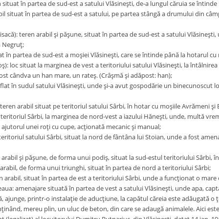
n situat în partea de sud-est a satului Vlăsineşti, de-a lungul căruia se întind
il situat în partea de sud-est a satului, pe partea stângă a drumului din câm
sacă): teren arabil şi păşune, situat în partea de sud-est a satului Vlăsineşti,
a Negruţ;
at în partea de sud-est a moşiei Vlăsineşti, care se întinde până la hotarul 
ş): loc situat la marginea de vest a teritoriului satului Vlăsineşti, la întâlni
 fost cândva un han mare, un rateş. (Crâşmă şi adăpost: han);
flat în sudul satului Vlăsineşti, unde şi-a avut gospodărie un binecunoscut loc
eren arabil situat pe teritoriul satului Sârbi, în hotar cu moşiile Avrămeni şi
 teritoriul Sârbi, la marginea de nord-vest a iazului Hăneşti, unde, multă vre
 ajutorul unei roţi cu cupe, acţionată mecanic şi manual;
 teritoriul satului Sârbi, situat la nord de fântâna lui Stoian, unde a fost amen
arabil şi păşune, de forma unui podiş, situat la sud-estul teritoriului Sârbi, 
 arabil, de forma unui triunghi, situat în partea de nord a teritoriului Sârbi;
n arabil, situat în partea de est a teritoriului Sârbi, unde a funcţionat o mare 
ua: amenajare situată în partea de vest a satului Vlăsineşti, unde apa, captat
, ajunge, printr-o instalaţie de aducţiune, la capătul căreia este adăugată o 
ţinând, mereu plin, un uluc de beton, din care se adaugă animalele. Aici est