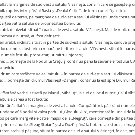
 aflat la marginea de sud-vest a satului Vlăsineşti, zonă în care se găseşte şi ci
bil, cuprins între pârâul Basia şi „Dealul Ciritei”, de forma unei fâşii (clin);
îngustă de teren, pe marginea de sud-vest a satului Vlăsineşti, unde creşte m
părţea vatra satului de proprietatea boierului;
 arabil, denivelat, situat în partea de vest a satului Vlăsineşti. Mai de mult, o 
 vremea din urmă, au fost defrişaţi;
en arabil, înclinat, situat în partea de sud-est a satului Vlăsineşti, cândva pro
ocul unde a fost prima moară pe teritoriul satului Vlăsineşti, situat în partea
s numele fostului proprietar, Dumitru Cojocaru;
: … porneşte de la Podul lui Creţu şi continuă până la saivanele fostului C.A.P.
anovici);
drum care străbate Valea Raicului – în partea de sud-est a satului Vlăsineşti –
: … porneşte din drumul Vlăsineşti-Dângeni, continuă la est spre Drumul Raicu
;
fântână veche, situată pe islazul „Mihăluţ”, la sud de locul numit „Calul Alb”
ltuiala căreia a fost făcută;
fântână aflată la marginea de vest a Lanului Cumpărăturii, păstrând numele p
 unde se află podul şi valea podului „Glodului Alb”, menţionată în Uricul de la 
s pe care merg vitele către imaşul de la „Negruţ”, care porneşte din partea d
 printre lanurile „Steag Stoian” şi „La Duzi”, până la hotarul acestora cu imaş
teren arabil şi păşune, situat în partea de sud a satului Vlăsineşti, folosit, p