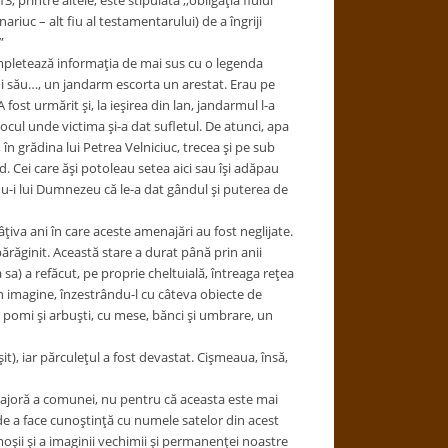
 printre altele, este stipulată ,,obligaţia fiului
riuc – alt fiu al testamentarului) de a îngriji
”
completează informaţia de mai sus cu o legenda
ui său…, un jandarm escorta un arestat. Erau pe
fost urmărit şi, la ieşirea din lan, jandarmul l-a
locul unde victima şi-a dat sufletul. De atunci, apa
n grădina lui Petrea Velniciuc, trecea şi pe sub
. Cei care ăşi potoleau setea aici sau îşi adăpau
du-i lui Dumnezeu că le-a dat gândul şi puterea de
âţiva ani în care aceste amenajări au fost neglijate.
răginit. Această stare a durat până prin anii
sa) a refăcut, pe proprie cheltuială, întreaga reţea
n imagine, înzestrându-l cu câteva obiecte de
u pomi şi arbuşti, cu mese, bănci şi umbrare, un
t), iar părculeţul a fost devastat. Cişmeaua, însă,
 majoră a comunei, nu pentru că aceasta este mai
a de a face cunoştinţă cu numele satelor din acest
oşii şi a imaginii vechimii şi permanenţei noastre