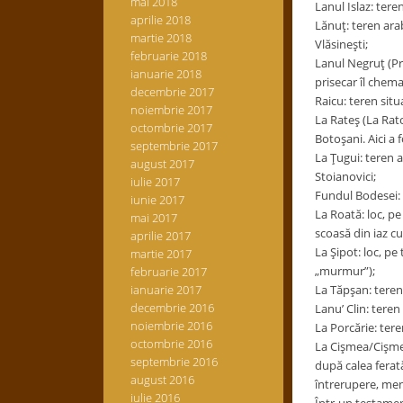
mai 2018
Lanul Islaz: tere
aprilie 2018
Lănuţ: teren arab
martie 2018
Vlăsineşti;
februarie 2018
Lanul Negruţ (Pri
ianuarie 2018
prisecar îl chem
decembrie 2017
Raicu: teren situ
noiembrie 2017
La Rateş (La Rato
octombrie 2017
Botoşani. Aici a
septembrie 2017
La Ţugui: teren a
august 2017
Stoianovici;
iulie 2017
Fundul Bodesei: t
iunie 2017
La Roată: loc, pe
mai 2017
scoasă din iaz cu
aprilie 2017
La Şipot: loc, pe
martie 2017
„murmur”);
februarie 2017
ianuarie 2017
La Tăpşan: teren 
decembrie 2016
Lanu’ Clin: teren
noiembrie 2016
La Porcărie: tere
octombrie 2016
La Cişmea/Cişmea
septembrie 2016
după calea ferată
august 2016
întrerupere, men
iulie 2016