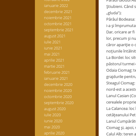
Pârâul Glodul Alb
ianuarie 2022
Ştiubieni. Când s
decembrie 2021
„gluda”);
noiembrie 2021
Pârâul Bodeasa: 
octombrie 2021
i-a şi împrumutat
septembrie 2021
Dar, oricare ar f
august 2021
lor, precum şi nu
iulie 2021
căror apariţie o 
iunie 2021
noţiunile întâlni
mai 2021
La Bordei: loc si
aprilie 2021
păstorul turmei 
martie 2021
Odaia Ciomag: ter
februarie 2021
grajdurile pentru
ianuarie 2021
Steagul Ciomag: t
decembrie 2020
nord-est a acestu
noiembrie 2020
Lanul Casian (Coş
octombrie 2020
cerealele proprie
septembrie 2020
La Calancea: loc
august 2020
iulie 2020
cetăţeanului Pet
iunie 2020
Lanul Cumpărături
mai 2020
Ciomag şi, apoi, 
aprilie 2020
Calul Alb: teren 