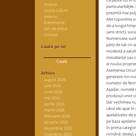
Ca peste tot în l
Diverse
particularităţile
Istoria culturii
prezintă mai puţ
Interviu
Alte toponime vo
Evenimente
de-a lungul timpu
Știri de presă
sens strict), soc
Contact
Numeroase sunt, 
părţi de sat ori 
Caută pe sit
modestă a satulu
Caută
mezalianţe sau c
după:
al noului propriet
Asemenea circums
Arhiva
genereze noi nume
august 2026
numelor de ferme 
iulie 2026
Aşadar, numele d
iunie 2026
produsul unor co
mai 2026
Dar vechimea num
aprilie 2026
când ele apar în
martie 2026
apelativelor de o
februarie 2026
pe baza apelativ
ianuarie 2026
În prima categor
decembrie 2025
română: dealul, p
noiembrie 2025