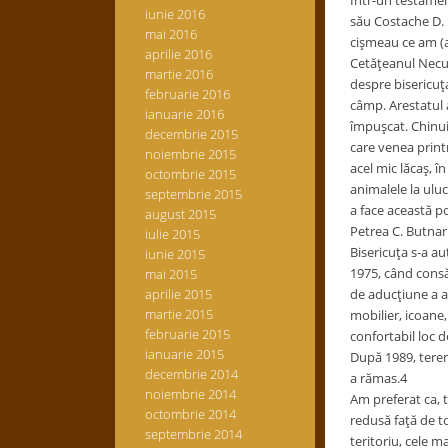
Într-un testament 
iunie 2016
său Costache D. B
mai 2016
cişmeau ce am (a)
aprilie 2016
Cetăţeanul Necula
martie 2016
despre bisericuţ
februarie 2016
câmp. Arestatul a
ianuarie 2016
împuşcat. Chinuit
decembrie 2015
care venea printr
noiembrie 2015
acel mic lăcaş, î
octombrie 2015
animalele la ulu
septembrie 2015
a face această p
august 2015
Petrea C. Butnari
iulie 2015
Bisericuţa s-a a
iunie 2015
1975, când consăt
mai 2015
aprilie 2015
de aducţiune a a
martie 2015
mobilier, icoane,
februarie 2015
confortabil loc 
ianuarie 2015
După 1989, terenu
decembrie 2014
a rămas.4
noiembrie 2014
Am preferat ca, 
octombrie 2014
redusă faţă de to
septembrie 2014
teritoriu, cele m