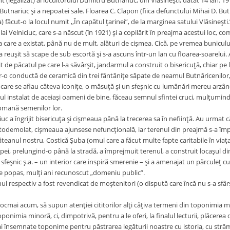
(legalizat) al locuitorului Dumitru Butnariuc, din Vlăsineşti, datat 14 ian. 1913,
utnariuc şi a nepoatei sale. Floarea C. Clapon (fiica defunctului Mihai D. Butna
 făcut-o la locul numit ,,În capătul ţarinei”, de la marginea satului Vlăsineşti.
i Velniciuc, care s-a născut (în 1921) şi a copilărit în preajma acestui loc, 
a care a existat, până nu de mult, alături de cişmea. Cică, pe vremea bunicul
 reuşit să scape de sub escortă şi s-a ascuns într-un lan cu floarea-soarelui. A 
 de păcatul pe care l-a săvârşit, jandarmul a construit o bisericuţă, chiar pe 
-o conductă de ceramică din trei fântâniţe săpate de neamul Butnăricenilor, î
n care se aflau câteva iconiţe, o măsuţă şi un sfeşnic cu lumânări mereu arzând
cul instalat de aceiaşi oameni de bine, făceau semnul sfintei cruci, mulţumin
omană semenilor lor.
uc a îngrijit bisericuţa şi cişmeaua până la trecerea sa în nefiinţă. Au urmat c
utodemolat, cişmeaua ajunsese nefuncţională, iar terenul din preajmă s-a împă
eanul nostru, Costică Şuba (omul care a făcut multe fapte caritabile în viaţa 
pei, prelungind-o până la stradă, a împrejmuit terenul, a construit locaşul di
 sfeşnic ş.a. – un interior care inspiră smerenie – şi a amenajat un părculeţ c
de popas, mulţi ani recunoscut „domeniu public”.
l respectiv a fost revendicat de moştenitori (o dispută care încă nu s-a sfârşi
tocmai acum, să supun atenţiei cititorilor alţi câţiva termeni din toponimia
ponimia minoră, ci, dimpotrivă, pentru a le oferi, la finalul lecturii, plăcere
ai însemnate toponime pentru păstrarea legăturii noastre cu istoria, cu străm