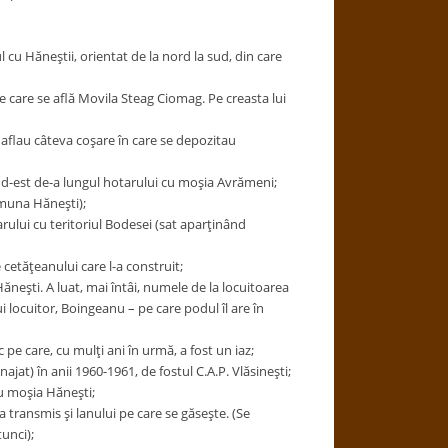
l cu Hăneştii, orientat de la nord la sud, din care
pe care se află Movila Steag Ciomag. Pe creasta lui
e aflau câteva coşare în care se depozitau
-sud-est de-a lungul hotarului cu moşia Avrămeni;
comuna Hăneşti);
arului cu teritoriul Bodesei (sat aparţinând
cetăţeanului care l-a construit;
neşti. A luat, mai întâi, numele de la locuitoarea
locuitor, Boingeanu – pe care podul îl are în
c pe care, cu mulţi ani în urmă, a fost un iaz;
ajat) în anii 1960-1961, de fostul C.A.P. Vlăsineşti;
u moşia Hăneşti;
 transmis şi lanului pe care se găseşte. (Se
tunci);