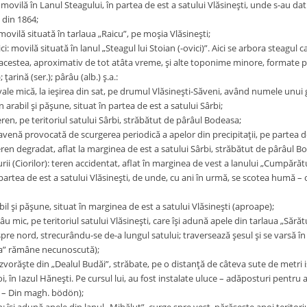
movilă în Lanul Steagului, în partea de est a satului Vlăsineşti, unde s-au dat 
 din 1864;
movilă situată în tarlaua „Raicu”, pe moşia Vlăsineşti;
i: movilă situată în lanul „Steagul lui Stoian (-ovici)”. Aici se arbora steagul 
cestea, aproximativ de tot atâta vreme, şi alte toponime minore, formate pe b
 ţarină (ser.); pârâu (alb.) ş.a.:
ale mică, la ieşirea din sat, pe drumul Vlăsineşti-Săveni, având numele unui 
n arabil şi păşune, situat în partea de est a satului Sârbi;
ren, pe teritoriul satului Sârbi, străbătut de pârâul Bodeasa;
avenă provocată de scurgerea periodică a apelor din precipitaţii, pe partea d
ren degradat, aflat la marginea de est a satului Sârbi, străbătut de pârâul B
i (Ciorilor): teren accidentat, aflat în marginea de vest a lanului „Cumpărăt
partea de est a satului Vlăsineşti, de unde, cu ani în urmă, se scotea humă – o
bil şi păşune, situat în marginea de est a satului Vlăsineşti (aproape);
âu mic, pe teritoriul satului Vlăsineşti, care îşi adună apele din tarlaua „Sărăt
spre nord, strecurându-se de-a lungul satului; traversează şesul şi se varsă în
ia” rămâne necunoscută);
zvorăşte din „Dealul Budăi”, străbate, pe o distanţă de câteva sute de metri 
, în Iazul Hăneşti. Pe cursul lui, au fost instalate uluce – adăposturi pentru 
. – Din magh. bödön);