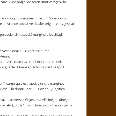
câte 30 de prăjini de teren unor cetăţeni, la
care indica proprietatea boierului Stoianovici.
aza unor apelative de alte origini: vale, şes (lat);
gospodar din această margine a localităţii;
e vest a dealului cu acelaşi nume;
odeasa;
ura”. Aici, toamna, se adunau multe ciori;
 argilă de culoare gri, folosită pentru spoitul
uri”, curge spre est, apoi, ajuns la marginea
 Başeu, în dreptul satului Bozieni. (Originea
islazul, traversează şoseaua Vlăsineşti-Hăneşti,
animale. („Budăi”: Trunchi scobit, întrebuinţat ca