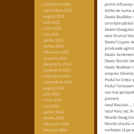
octombrie 2025
primit influenţa 
septembrie 2025
Astfel de nume 
august 2025
Dealul Budăilor: 
iulie 2025
izvorăşte pârâul
iunie 2025
Dealul Steagului:
mai 2025
este Drumul Stea
aprilie 2025
Dealul Coşare: de
martie 2025
produsele agrico
februarie 2025
Dealu’ Avrămeni: 
ianuarie 2025
Dealu’ Borolii: t
decembrie 2024
Dealu’ Bodesei: t
noiembrie 2024
oraşului Săveni);
octombrie 2024
Podul lui Creţu: 
septembrie 2024
Podul Tomoaiei (
august 2024
cea mai apropiat
iulie 2024
prezent;
iunie 2024
Iazul Raicului: …
mai 2024
Iazul Nou: iaz, î
aprilie 2024
Movila Steag Cio
martie 2024
Movila Ursului: m
februarie 2024
ianuarie 2024
vorbeşte că pe ai