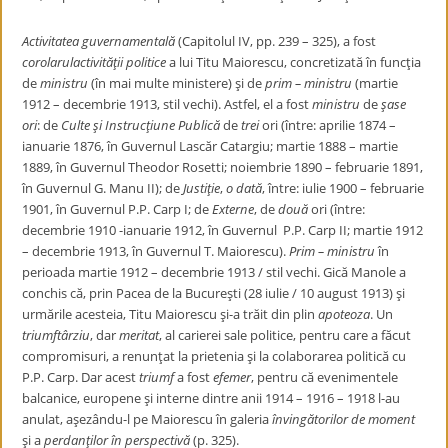
Activitatea guvernamentală
(Capitolul IV, pp. 239 – 325), a fost
corolarulactivităţii politice
a lui Titu Maiorescu, concretizată în funcţia
de
ministru
(în mai multe ministere) şi de
prim – ministru
(martie
1912 – decembrie 1913, stil vechi). Astfel, el a fost
ministru
de
şase
ori
: de
Culte şi Instrucţiune Publică
de
trei
ori (între: aprilie 1874 –
ianuarie 1876, în Guvernul Lascăr Catargiu; martie 1888 – martie
1889, în Guvernul Theodor Rosetti; noiembrie 1890 – februarie 1891,
în Guvernul G. Manu II); de
Justiţie
,
o dată
, între: iulie 1900 – februarie
1901, în Guvernul P.P. Carp I; de
Externe
, de
două
ori (între:
decembrie 1910 -ianuarie 1912, în Guvernul P.P. Carp II; martie 1912
– decembrie 1913, în Guvernul T. Maiorescu).
Prim – ministru
în
perioada martie 1912 – decembrie 1913 / stil vechi. Gică Manole a
conchis că, prin Pacea de la Bucureşti (28 iulie / 10 august 1913) şi
urmările acesteia, Titu Maiorescu şi-a trăit din plin
apoteoza
. Un
triumftârziu
, dar
meritat
, al carierei sale politice, pentru care a făcut
compromisuri, a renunţat la prietenia şi la colaborarea politică cu
P.P. Carp. Dar acest
triumf
a fost
efemer
, pentru că evenimentele
balcanice, europene şi interne dintre anii 1914 – 1916 – 1918 l-au
anulat, aşezându-l pe Maiorescu în galeria
învingătorilor de moment
şi a
perdanţilor în perspectivă
(p. 325).