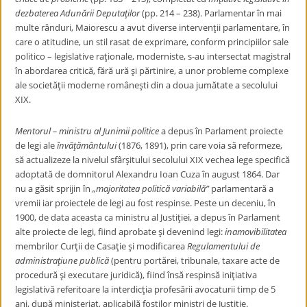
dezbaterea Adunării Deputaţilor
(pp. 214 – 238). Parlamentar în mai
multe rânduri, Maiorescu a avut diverse intervenţii parlamentare, în
care o atitudine, un stil rasat de exprimare, conform principiilor sale
politico – legislative raţionale, moderniste, s-au intersectat magistral
în abordarea critică, fără ură şi părtinire, a unor probleme complexe
ale societăţii moderne româneşti din a doua jumătate a secolului
XIX.
Mentorul – ministru al Junimii politice
a depus în Parlament proiecte
de legi ale
învăţământului
(1876, 1891), prin care voia să reformeze,
să actualizeze la nivelul sfârşitului secolului XIX vechea lege specifică
adoptată de domnitorul Alexandru Ioan Cuza în august 1864. Dar
nu a găsit sprijin în
„majoritatea politică variabilă”
parlamentară a
vremii iar proiectele de legi au fost respinse. Peste un deceniu, în
1900, de data aceasta ca ministru al Justiţiei, a depus în Parlament
alte proiecte de legi, fiind aprobate şi devenind legi:
inamovibilitatea
membrilor Curţii de Casaţie şi modificarea
Regulamentului de
administraţiune publică
(pentru portărei, tribunale, taxare acte de
procedură şi executare juridică), fiind însă respinsă iniţiativa
legislativă referitoare la interdicţia profesării avocaturii timp de 5
ani, după ministeriat, aplicabilă foştilor miniştri de Justiţie.