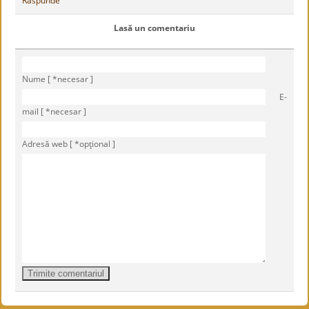
Răspunde
Lasă un comentariu
Nume [ *necesar ]
E-
mail [ *necesar ]
Adresă web [ *opţional ]