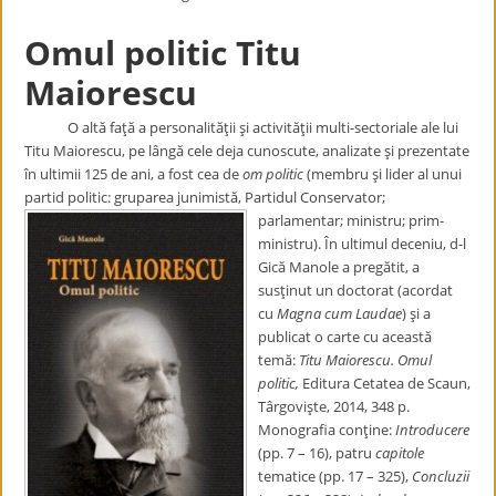
Omul politic Titu
Maiorescu
O altă faţă a personalităţii şi activităţii multi-sectoriale ale lui
Titu Maiorescu, pe lângă cele deja cunoscute, analizate şi prezentate
în ultimii 125 de ani, a fost cea de
om politic
(membru şi lider al unui
partid politic: gruparea junimistă, Partidul Conservator;
parlamentar; ministru; prim-
ministru). În ultimul deceniu, d-l
Gică Manole a pregătit, a
susţinut un doctorat (acordat
cu
Magna cum Laudae
) şi a
publicat o carte cu această
temă:
Titu Maiorescu. Omul
politic,
Editura Cetatea de Scaun,
Târgovişte, 2014, 348 p.
Monografia conţine:
Introducere
(pp. 7 – 16), patru
capitole
tematice (pp. 17 – 325),
Concluzii