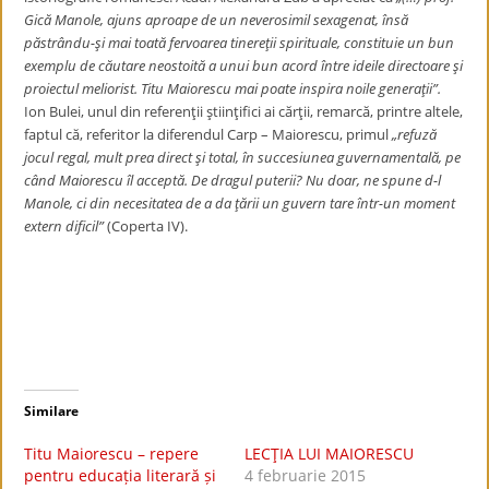
Gică Manole, ajuns aproape de un neverosimil sexagenat, însă
păstrându-şi mai toată fervoarea tinereţii spirituale, constituie un bun
exemplu de căutare neostoită a unui bun acord între ideile directoare şi
proiectul meliorist. Titu Maiorescu mai poate inspira noile generaţii”.
Ion Bulei, unul din referenţii ştiinţifici ai cărţii, remarcă, printre altele,
faptul că, referitor la diferendul Carp – Maiorescu, primul
„refuză
jocul regal, mult prea direct şi total, în succesiunea guvernamentală, pe
când Maiorescu îl acceptă. De dragul puterii? Nu doar, ne spune d-l
Manole, ci din necesitatea de a da ţării un guvern tare într-un moment
extern dificil”
(Coperta IV).
Similare
Titu Maiorescu – repere
LECŢIA LUI MAIORESCU
pentru educația literară și
4 februarie 2015