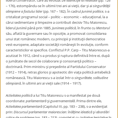
liderul conservator, care au evoluat
De laamiciţie la rivalitate
(pp. 126
– 176), estompându-se în ultimii trei ani ai vieţii, dar şi ai
singurătăţii
olimpiene a fostului lider
(pp. 167 – 182). În cadrul
Junimii politice
, s-a
cristalizat programul social – politic – economic – educaţional, la a
cărui sedimentare şi limpezire a contribuit decisiv Titu Maiorescu,
liderul
Junimii
până prin 1885.
Junimea politică
, în frunte cu
Mentorul
său, aflată la guvernare sau în opoziţie, a promovat consolidarea
unui stat românesc modern, cu principii şi instituţii democratice
vest-europene, adaptate societăţii româneşti în evoluţie, conform
caracteristicilor ei specifice. Conflictul P.P. Carp – Titu Maiorescus-a
acutizat în 1912, când s-a produs şi ruptura definitivă între ei, după
o jumătate de secol de colaborare şi consonanţă politico –
doctrinară. Prim-ministru şi preşedinte al Partidului Conservator
(1912 – 1914), retras glorios şi apoteotic din viaţa politică antebelică
românească, Titu Maiorescu s-a izolat într-o
singurătate, solitudine
olimpiană
, în ultimii ani ai vieţii sale (1914 – 1917).
Activitatea politică
a lui Titu Maiorescu s-a manifestat pe două
coordonate:
parlamentară
şi
guvernamentală
. Prima dintre ele,
Activitatea parlamentară
(Capitolul III, pp. 183 – 238), s-a evidenţiat
prin:
Discursul parlamentar maiorescian: înălţime ideatică şi abordări
critice de probleme
(pp. 183 – 213), completat cu
Iniţiative legislative în