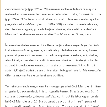
Concluziile
cărţii (pp. 326 – 328) reunesc încheierile la care a ajuns
autorul în urma unor temeinice cercetări de durată,
Indexul de nume
(pp. 329 – 337) oferă posibilitatea cititorului de a se orienta rapid în
paginile cărţii,
Bibliografia
(pp. 329 – 348) include izvoarele istorice,
de diferite categorii, şi contribuţiile istoriografice utilizate de Gică
Manole în elaborarea monografiei
Titu Maiorescu. Omul politic.
În eventualitatea unei ediţii a II-a a cărţii, câteva
aspecte perfectibile
trebuie
remediate
: greşeli gramaticale şi de tehnoredactare; fraze-
paragraf prea întinse; uneori stilul de exprimare este greoi, stufos,
alambicat; exces de citate din izvoarele istorice utilizate şi note de
subsol; introducerea unui cuprins şi a unui rezumat într-o limbă
străină,
Prefaţă
scrisă de un universitar, fotografii ale lui Maiorescu în
diferite momente ale carierei sale politice.
Temeinica şi îndelung muncita
monografie
a lui Gică Manole rămâne
singulară, deocamdată, în istoriografia temei.
Ea este cea mai bună
carte scrisă de autor până acum!
(Vezi contribuţiile istoriografice ale
lui Gică Manole la p. 2!) S-a bucurat de o bună primire în peisajul
istoriografic românesc. Acad. Alexandru Zub a apreciat că
„(…) prof.