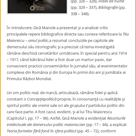
(pp. 326 – 328),
Index de nume
(pp. 329 – 337),
Bibliografie
(pp.
338 – 348).
În
Introducere
, Gică Manole a prezentat şi a analizat critic
principalele repere bibliografice directe sau conexe referitoare la
Titu
Maiorescu
– omul politic,
a rezumat concluziile pe capitole ale
demersului său istoriografic şi a precizat că tema investigată
rămâne deschisă cercetărilor următoare, în special pentru anii 1914
– 1917, când bătrânul lider a fost doar un martor pasiv, dar
consecvent practicii consemnărilor în jurnalul său, al evenimentelor
complexe din România şi din Europa în primii doi ani şi jumătate ai
Primului Război Mondial.
Un om politic real, de marcă, articulează, rămâne fidel şi aplică
constant o
Concepţiepolitică
proprie, în consonanţă cu realităţile şi
spiritul politic ale vremii sale ori ale grupului
/
partidului politic din
care face parte. A fost cazul, evident, şi al lui Titu Maiorescu
(Capitolul I, pp. 17 – 96). Astfel, Gică Manole a evidenţiat
Resorturile
intelectuale ale demersului politic maiorescian
(pp. 17 – 44), a explicat
Teoria formelor fără fond în sfera politicii
(pp. 45 – 72), conform