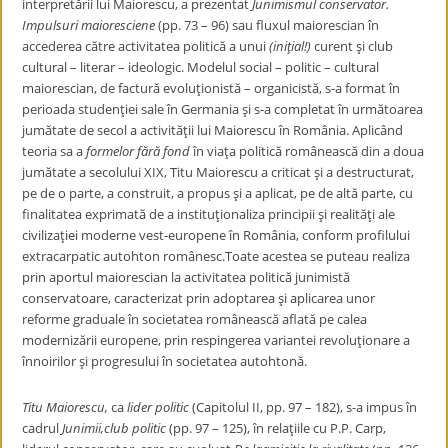
interpretării lui Maiorescu, a prezentat
Junimismul conservator.
Impulsuri maioresciene
(pp. 73 – 96) sau fluxul maiorescian în
accederea către activitatea politică a unui
(iniţial!)
curent şi club
cultural – literar – ideologic. Modelul social – politic – cultural
maiorescian, de factură evoluţionistă – organicistă, s-a format în
perioada studenţiei sale în Germania şi s-a completat în următoarea
jumătate de secol a activităţii lui Maiorescu în România. Aplicând
teoria sa a
formelor fără fond
în viaţa politică românească din a doua
jumătate a secolului XIX, Titu Maiorescu a criticat şi a destructurat,
pe de o parte, a construit, a propus şi a aplicat, pe de altă parte, cu
finalitatea exprimată de a instituţionaliza principii şi realităţi ale
civilizaţiei moderne vest-europene în România, conform profilului
extracarpatic autohton românesc.Toate acestea se puteau realiza
prin aportul maiorescian la activitatea politică junimistă
conservatoare, caracterizat prin adoptarea şi aplicarea unor
reforme graduale în societatea românească aflată pe calea
modernizării europene, prin respingerea variantei revoluţionare a
înnoirilor şi progresului în societatea autohtonă.
Titu Maiorescu,
ca
lider politic
(Capitolul II, pp. 97 – 182), s-a impus în
cadrul
Junimii,club politic
(pp. 97 – 125), în relaţiile cu P.P. Carp,