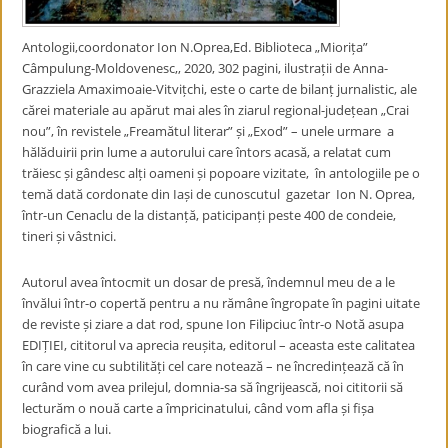
Antologii,coordonator Ion N.Oprea,Ed. Biblioteca „Miorița”
Câmpulung-Moldovenesc,, 2020, 302 pagini, ilustrații de Anna-
Grazziela Amaximoaie-Vitvițchi, este o carte de bilanț jurnalistic, ale
cărei materiale au apărut mai ales în ziarul regional-județean „Crai
nou”, în revistele „Freamătul literar” și „Exod” – unele urmare a
hălăduirii prin lume a autorului care întors acasă, a relatat cum
trăiesc și gândesc alți oameni și popoare vizitate, în antologiile pe o
temă dată cordonate din Iași de cunoscutul gazetar Ion N. Oprea,
într-un Cenaclu de la distanță, paticipanți peste 400 de condeie,
tineri și vâstnici.
Autorul avea întocmit un dosar de presă, îndemnul meu de a le
învălui într-o copertă pentru a nu rămâne îngropate în pagini uitate
de reviste și ziare a dat rod, spune Ion Filipciuc într-o Notă asupa
EDIȚIEI, cititorul va aprecia reușita, editorul – aceasta este calitatea
în care vine cu subtilități cel care notează – ne încredințează că în
curând vom avea prilejul, domnia-sa să îngrijească, noi cititorii să
lecturăm o nouă carte a împricinatului, când vom afla și fișa
biografică a lui.