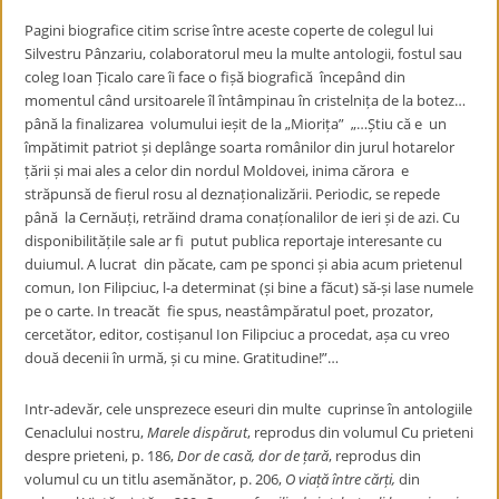
Pagini biografice citim scrise între aceste coperte de colegul lui
Silvestru Pânzariu, colaboratorul meu la multe antologii, fostul sau
coleg Ioan Țicalo care îi face o fișă biografică începând din
momentul când ursitoarele îl întâmpinau în cristelnița de la botez…
până la finalizarea volumului ieșit de la „Miorița” „…Știu că e un
împătimit patriot și deplânge soarta românilor din jurul hotarelor
țării și mai ales a celor din nordul Moldovei, inima cărora e
străpunsă de fierul rosu al deznaționalizării. Periodic, se repede
până la Cernăuți, retrăind drama conațíonalilor de ieri și de azi. Cu
disponibilitățile sale ar fi putut publica reportaje interesante cu
duiumul. A lucrat din păcate, cam pe sponci și abia acum prietenul
comun, Ion Filipciuc, l-a determinat (și bine a făcut) să-și lase numele
pe o carte. In treacăt fie spus, neastâmpăratul poet, prozator,
cercetător, editor, costișanul Ion Filipciuc a procedat, așa cu vreo
două decenii în urmă, și cu mine. Gratitudine!”…
Intr-adevăr, cele unsprezece eseuri din multe cuprinse în antologiile
Cenaclului nostru,
Marele dispărut
, reprodus din volumul Cu prieteni
despre prieteni, p. 186,
Dor de casă, dor de țară
, reprodus din
volumul cu un titlu asemănător, p. 206,
O viață între cărți,
din