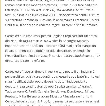
monografie a Bucovinei, o biografie a tatălui lui Bucevschi. Acest
roman, scris după moartea dictatorului Stalin, 1953, face parte din
tetralogia BUCOVINA, alături de
CUȚITUL de AUR
și
MINCIUNA,
a
fost publicat la Editura VATRA VECHE de Societatea pentru Cultură
și Literatura Română în Bucovina, la aniversarea Ccntenarului Marii
Uniri și la 30 de ani de la căderea regimului comunist din România.
Cartea este un răspuns și pentru Bogdan Crețu care într-un articol
din Ziarul de Iași,13 martie 2009,vedea în Gheorghe Macarie,
important critic de artă, un universitar fără mari performanțe, un
ilustru anonim, care a dobândit titlul de scriitor, evidențíat în
Freamătul literar încă din 2002, în cursivul
Zilele culturii siretene
,p.127
din cartea la care ne referim.
Cartea este în același timp o investițíe care poate fi un îndemn ăi
pentru alțí cenacliști care adunându-și eseurile publicate în antologii
și-au fructificat astfel opera devenind autori independențí,
debutanți sau continuatori de operă scrisă cum sunt Avram A.
Tudose, Aurel C. Panfil, Camelia Nenciu, Ana Dumitrescu, Mircea
Popescu, Mihai Bejenaru, acum Silvestru Pânzariu, nemuritorii
Cenaclului de la distanță. Probă, nu numai că se citește, ci se scrie și