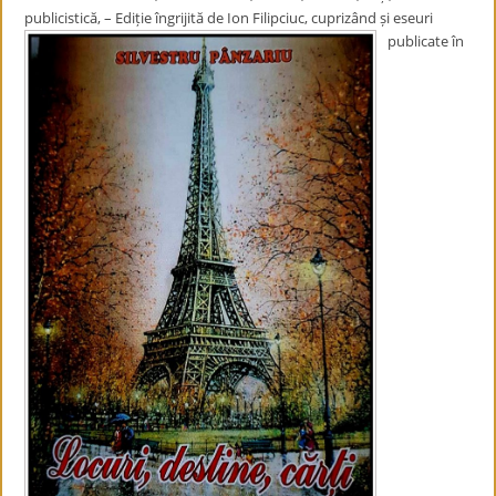
publicistică, – Ediție îngrijită de Ion Filipciuc, cuprizând
și eseuri
publicate în