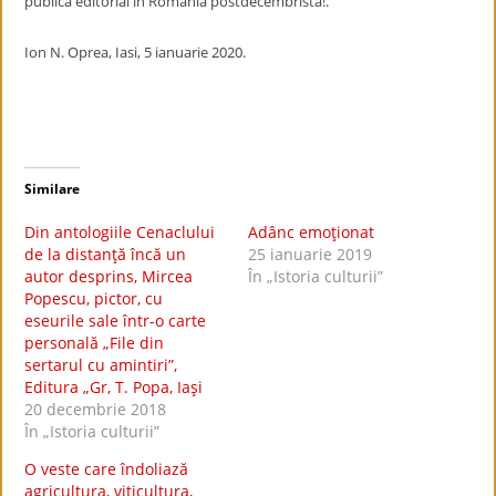
publică editorial în România postdecembristă!.
Ion N. Oprea, Iasi, 5 ianuarie 2020.
Similare
Din antologiile Cenaclului
Adânc emoţionat
de la distanţă încă un
25 ianuarie 2019
autor desprins, Mircea
În „Istoria culturii”
Popescu, pictor, cu
eseurile sale într-o carte
personală „File din
sertarul cu amintiri”,
Editura „Gr, T. Popa, Iaşi
20 decembrie 2018
În „Istoria culturii”
O veste care îndoliază
agricultura, viticultura,