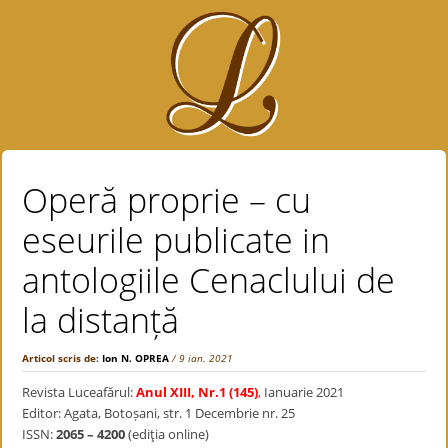
Operă proprie – cu
eseurile publicate in
antologiile Cenaclului de
la distanță
Articol scris de:
Ion N. OPREA
/ 9 ian. 2021
Revista Luceafărul:
Anul XIII, Nr.1 (145)
,
Ianuarie 2021
Editor: Agata, Botoșani, str. 1 Decembrie nr. 25
ISSN:
2065 – 4200
(ediţia online)