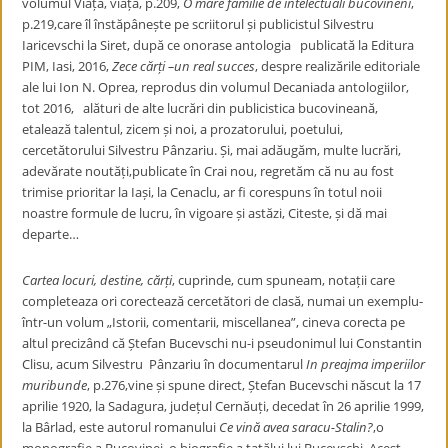
volumul Viață, viață, p.209,
O mare familie de intelectuali bucovineni
,
p.219,care îl înstăpânește pe scriitorul și publicistul Silvestru
Iaricevschi la Siret, după ce onorase antologia publicată la Editura
PIM, Iasi, 2016,
Zece cărți –un real succes
, despre realizările editoriale
ale lui Ion N. Oprea, reprodus din volumul Decaniada antologiilor,
tot 2016, alături de alte lucrări din publicistica bucovineană,
etalează talentul, zicem și noi, a prozatorului, poetului,
cercetătorului Silvestru Pânzariu. Și, mai adăugăm, multe lucrări,
adevărate noutăți,publicate în Crai nou, regretăm că nu au fost
trimise prioritar la Iași, la Cenaclu, ar fi corespuns în totul noii
noastre formule de lucru, în vigoare și astăzi, Citeste, și dă mai
departe…
Cartea locuri, destine, cărți
, cuprinde, cum spuneam, notații care
completeaza ori corectează cercetători de clasă, numai un exemplu-
într-un volum „Istorii, comentarii, miscellanea”, cineva corecta pe
altul precizând că Ștefan Bucevschi nu-i pseudonimul lui Constantin
Clisu, acum Silvestru Pânzariu în documentarul
In preajma imperiilor
muribunde
, p.276,vine și spune direct, Ștefan Bucevschi născut la 17
aprilie 1920, la Sadagura, județul Cernăuți, decedat în 26 aprilie 1999,
la Bârlad, este autorul romanului
Ce vină avea saracu-Stalin?
,o