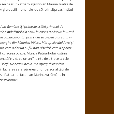
 s-a născut Patriarhul Justinian Marina. Piatra de
or și a obștii monahale, de către Înaltpreasfințitul
odoxe Române, își primește astăzi prinosul de
cție a mănăstirii din satul în care s-a născut, în urmă
ian a binecuvântat prin viața sa aleasă atât satul în
 Gheorghe din Râmnicu Vâlcea, Mitropolia Moldovei și
arh care a dat un suflu nou Bisericii, care a apărat
tit cu aceea ocazie. Munca Patriarhului Justinian
onată în zid, cu un an
î
nainte de a trece la cele
vieţii. De acum încolo, mă aşteaptă răsplata
lucrarea sa și părerea unor personalități ale
e .
Patriarhul Justinian Marina va rămâne în
ii străbune !