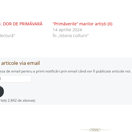
: DOR DE PRIMĂVARĂ
“Primăverile” marilor artiști (II)
5
14 aprilie 2024
 lectură”
În „Istoria culturii”
articole via email
esa de email pentru a primi notificări prin email când vor fi publicate articole noi.
rlalți 2.842 de abonați.