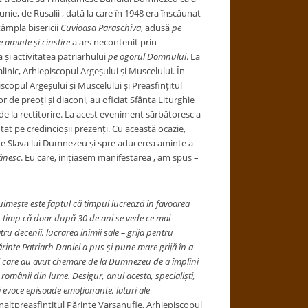
unie, de Rusalii , dată la care în 1948 era înscăunat
tâmpla bisericii
Cuvioasa Paraschiva
, adusă
pe
 aminte și cinstire
a ars necontenit prin
și activitatea patriarhului
pe ogorul Domnului
. La
linic, Arhiepiscopul Argeșului și Muscelului. În
copul Argeșului și Muscelului și Preasfințitul
 de preoți și diaconi, au oficiat Sfânta Liturghie
 de la rectitorire. La acest eveniment sărbătoresc a
tat pe credincioșii prezenți. Cu această ocazie,
spre Slava lui Dumnezeu și spre aducerea aminte a
mânesc
. Eu care, inițiasem manifestarea , am spus –
uimește este faptul că timpul lucrează în favoarea
în timp că doar după 30 de ani se vede ce mai
 decenii, lucrarea inimii sale – grija pentru
ărinte Patriarh Daniel a pus și pune mare grijă în a
ei care au avut chemare de la Dumnezeu de a împlini
românii din lume. Desigur, anul acesta, specialiști,
ă evoce episoade emoționante, laturi ale
altpreasfințitul Părinte Varsanufie, Arhiepiscopul