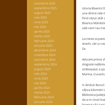
octombrie 2025
septembrie 2025
Istoria Biserici
august 2025
una dintre cele m
iulie 2025
fiind văzut atât
iunie 2025
Biserica Mănăstir
mai 2025
sale care l-au tr
aprilie 2025
martie 2025
Lucrarea sa pasto
februarie 2025
ierarhi, cler și cr
ianuarie 2025
Sa.
decembrie 2024
noiembrie 2024
Aducem prinos de 
octombrie 2024
septembrie 2024
dragoste nețărmuri
august 2024
strămoșești, a sp
iulie 2024
Marina.-Cuvantul
iunie 2024
mai 2024
A rânduit Bunul 
aprilie 2024
câțiva kilometri
martie 2024
Biblioteca Județe
februarie 2024
de a-m cinsti în
ianuarie 2024
început să-l cau