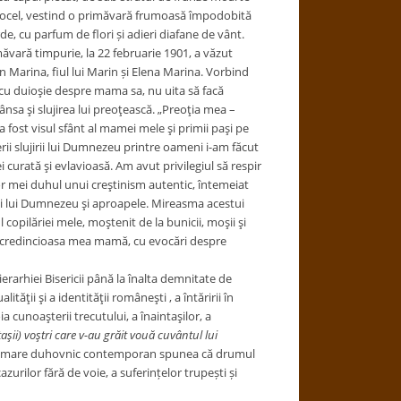
iocel, vestind o primăvară frumoasă împodobită
e, cu parfum de flori și adieri diafane de vânt.
măvară timpurie, la 22 februarie 1901, a văzut
an Marina, fiul lui Marin și Elena Marina. Vorbind
i cu duioşie despre mama sa, nu uita să facă
ânsa şi slujirea lui preoţească. „Preoţia mea –
a fost visul sfânt al mamei mele şi primii paşi pe
ii slujirii lui Dumnezeu printre oameni i-am făcut
i curată şi evlavioasă. Am avut privilegiul să respir
or mei duhul unui creştinism autentic, întemeiat
rii lui Dumnezeu şi aproapele. Mireasma acestui
copilăriei mele, moştenit de la bunicii, moşii şi
e de credincioasa mea mamă, cu evocări despre
arhiei Bisericii până la înalta demnitate de
ităţii şi a identităţii româneşti , a întăririi în
unoaşterii trecutului, a înaintaşilor, a
aşii) voştri care v-au grăit vouă cuvântul lui
mare duhovnic contemporan spunea că drumul
zurilor fără de voie, a suferințelor trupești și