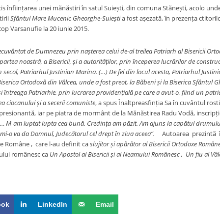
s înființarea unei mănăstiri în satul Suiești, din comuna Stănești, acolo unde
irii
Sfântul Mare Mucenic Gheorghe-Suiești
a fost așezată, în prezența ctitoril
cop Varsanufie la 20 iunie 2015.
ecuvântat de Dumnezeu prin nașterea celui de-al treilea Patriarh al Bisericii Ort
artea noastră, a Bisericii, și a autorităților, prin începerea lucrărilor de constru
secol, Patriarhul Justinian Marina. (…) De fel din locul acesta, Patriarhul Justin
Biserica Ortodoxă din Vâlcea, unde a fost preot, la Băbeni și la Biserica Sfântul
i întreaga Patriarhie, prin lucrarea providențială pe care a avut-o, fiind un patri
ea ciocanului și a secerii comuniste
, a spus Înaltpreasfinția Sa în cuvântul ros
presionantă, iar pe piatra de mormânt de la Mănăstirea Radu Vodă, inscripți
 …
M-am luptat lupta cea bună. Credinţa am păzit. Am ajuns la capătul drumului 
e mi-o va da Domnul, Judecătorul cel drept în ziua aceea”.
Autoarea prezintă în 
xe Române , care l-au definit ca
slujitor și apărător al Bisericii Ortodoxe Român
ului românesc ca
Un Apostol al Bisericii și al Neamului Românesc , Un fiu al Vâlc
ook
LinkedIn
Email