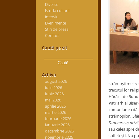
Diverse
Istoria culturii
Interviu
Evenimente
Știri de presă
Contact
Caută pe sit
Caută
după:
Arhiva
august 2026
strămoşii mei, vr
iulie 2026
trecutul lor relig
iunie 2026
Hărăzit de Bunul
mai 2026
Patriarh al Biseri
aprilie 2026
comuniunea dătăt
martie 2026
strămoşilor. Sfâ
februarie 2026
Dumnezeu; priviţi 
ianuarie 2026
sau calea spre de
decembrie 2025
sufletești. Nu pu
noiembrie 2025