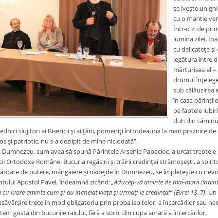
se ivește un gh
cu o mantie verd
Într-o zi de pri
lumina zilei, Io
cu delicateţe ş
legătura între d
mărturisea el – 
drumul înţeleger
sub călăuzirea e
în casa părinţil
pe faptele iubi
duh din căminul 
ednici slujitori ai Bisericii şi ai ţării, pomeniţi întotdeauna la mari praznic
ios şi patriotic, nu s-a dezlipit de mine niciodată”.
 Dumnezeu, cum avea să spună Părintele Arsenie Papacioc, a urcat treptele ier
cii Ortodoxe Române. Bucuria regăsirii şi trăirii credinţei strămoşeşti, a spiritual
oare de putere, mângâiere şi nădejde în Dumnezeu, se împleteşte cu nevoia c
ntului Apostol Pavel, îndeamnă zicând
: „Aduceţi-vă aminte de mai-marii (înaint
cu luare aminte cum şi-au încheiat viaţa şi urmaţi-le credinţa!” (Evrei 13, 7).
Un 
săvârșire trece în mod obligatoriu prin proba ispitelor, a încercărilor sau neca
tem gusta din bucuriile raiului, fără a sorbi din cupa amară a încercărilor.