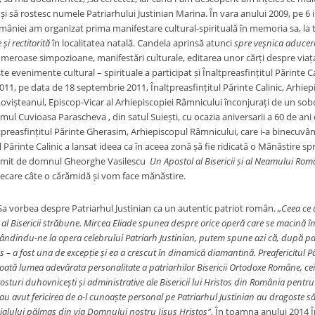
 și să rostesc numele Patriarhului Justinian Marina. În vara anului 2009, pe 6 i
omâniei am organizat prima manifestare cultural-spirituală în memoria sa, la 
și rectitorită
în localitatea natală. Candela aprinsă atunci
spre veșnica aducere
meroase simpozioane, manifestări culturale, editarea unor cărți despre viața 
e evenimente cultural – spirituale a participat și Înaltpreasfințitul Părinte Ca
1, pe data de 18 septembrie 2011, Înaltpreasfințitul Părinte Calinic, Arhiepis
ovișteanul, Episcop-Vicar al Arhiepiscopiei Râmnicului înconjurați de un sobor
amul Cuvioasa Parascheva , din satul Suiești, cu ocazia aniversarii a 60 de ani
ltpreasfințitul Părinte Gherasim, Arhiepiscopul Râmnicului, care i-a binecuvân
l Părinte Calinic a lansat ideea ca în aceea zonă șă fie ridicată o Mănăstire 
 numit de domnul Gheorghe Vasilescu
Un Apostol al Bisericii și al Neamului Ro
iecare câte o cărămidă și vom face mănăstire.
 Sa vorbea despre Patriarhul Justinian ca un autentic patriot român.
„Ceea ce 
h al Bisericii străbune. Mircea Eliade spunea despre orice operă care se macină 
ndindu-ne la opera celebrului Patriarh Justinian, putem spune azi că, după patru
os – a fost una de excepție și ea a crescut în dinamică diamantină. Preafericitul P
toată lumea adevărata personalitate a patriarhilor Bisericii Ortodoxe Române, c
sturi duhovnicești și administrative ale Bisericii lui Hristos din România pentru 
e au avut fericirea de a-l cunoaște personal pe Patriarhul Justinian au dragoste s
nialului pălmaș din via Domnului nostru Iisus Hristos”.
În toamna anului 2014 În