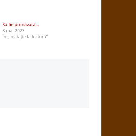
Să fie primăvară…
8 mai 2023
În „lnvitaţie la lectură”