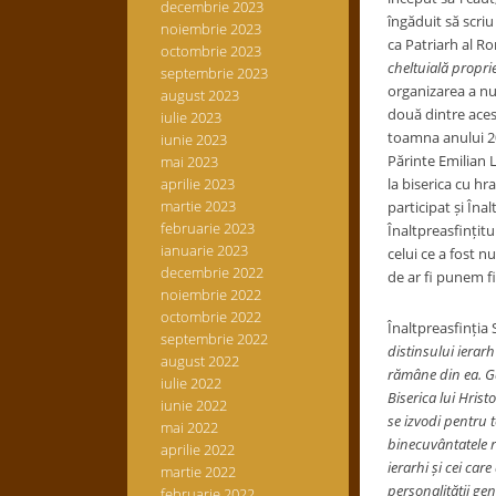
decembrie 2023
îngăduit să scriu
noiembrie 2023
ca Patriarh al R
octombrie 2023
cheltuială proprie 
septembrie 2023
organizarea a nu
august 2023
două dintre acest
iulie 2023
toamna anului 201
iunie 2023
Părinte Emilian L
mai 2023
aprilie 2023
la biserica cu hr
martie 2023
participat și Îna
februarie 2023
Înaltpreasfințitu
ianuarie 2023
celui ce a fost
decembrie 2022
de ar fi punem f
noiembrie 2022
octombrie 2022
Înaltpreasfinția
septembrie 2022
distinsului ierar
august 2022
rămâne din ea. Gâ
iulie 2022
Biserica lui Hrist
iunie 2022
se izvodi pentru 
mai 2022
binecuvântatele ro
aprilie 2022
ierarhi și cei car
martie 2022
personalității ge
februarie 2022