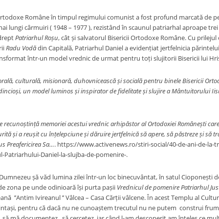
i Ortodoxe Române în timpul regimului comunist a fost profund marcată de per
ai lungi cârmuiri ( 1948 – 1977 ), rezistând în scaunul patriarhal aproape trei d
 drept
Patriarhul Roșu
, cât și salvatorul Bisericii Ortodoxe Române. Cu prilejul
ii
Radu Vodă
din Capitală, Patriarhul Daniel a evidențiat jertfelnicia părintelui 
ansformat într-un model vrednic de urmat pentru toți slujitorii Bisericii lui Hri
rală, culturală, misionară, duhovnicească și socială pentru binele Bisericii Ort
edincioși, un model luminos și inspirator de fidelitate și slujire a Mântuitorului Iisu
recunoștință memoriei acestui vrednic arhipăstor al Ortodoxiei Românești care 
tă și a reușit cu înțelepciune și dăruire jertfelnică să apere, să păstreze și să tr
us Preafericirea Sa…
. https://www.activenews.ro/stiri-social/40-de-ani-de-la-tr
-Patriarhului-Daniel-la-slujba-de-pomenire-.
Dumnezeu șă văd lumina zilei într-un loc binecuvântat, în satul Cioponești d
 de zona pe unde odinioară își purta pașii
Vrednicul de pomenire Patriarhul Jus
ană ’’Antim Ivireanul ’’ Vâlcea – Casa Cărții vâlcene. În acest Templu al Cult
aintași, pentru că dacă nu ne cunoaștem trecutul nu ne putem construi frumos 
t, să mă documentez, ,să cercetez, iar când l-am descoperit am înțeles ce m