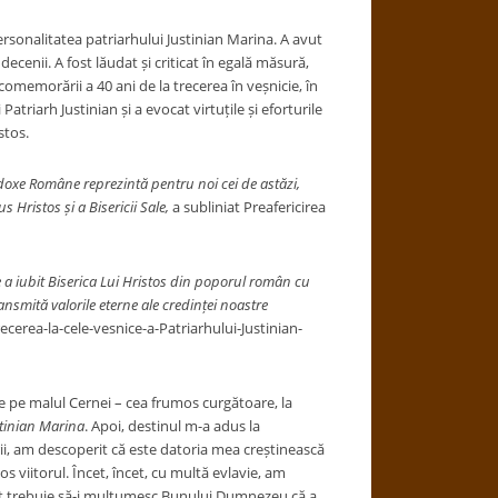
sonalitatea patriarhului Justinian Marina. A avut
ecenii. A fost lăudat și criticat în egală măsură,
 comemorării a 40 ani de la trecerea în veșnicie, în
Patriarh Justinian și a evocat virtuțile și eforturile
stos.
odoxe Române reprezintă pentru noi cei de astăzi,
s Hristos și a Bisericii Sale,
a subliniat Preafericirea
a iubit Biserica Lui Hristos din poporul român cu
ansmită valorile eterne ale credinței noastre
ecerea-la-cele-vesnice-a-Patriarhului-Justinian-
e pe malul Cernei – cea frumos curgătoare, la
tinian Marina
. Apoi, destinul m-a adus la
urii, am descoperit că este datoria mea creștinească
viitorul. Încet, încet, cu multă evlavie, am
ult trebuie să-i mulțumesc Bunului Dumnezeu că a