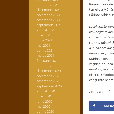
Râmnicului a deci
ianuarie 2022
temelie a Mănăst
decembrie 2021
noiembrie 2021
Părinte Arhiepis
octombrie 2021
septembrie 2021
Locul acesta, bin
august 2021
recunoștință din p
iulie 2021
cu mai bine de un 
iunie 2021
care s-a născut, 
mai 2021
a Bucovinei, dar ș
aprilie 2021
Biserica de puter
martie 2021
Marina a fost im
februarie 2021
veșnice, spunea
ianuarie 2021
dreptăţii, pe car
decembrie 2020
Bisericii Ortodo
noiembrie 2020
conștiința neam
octombrie 2020
septembrie 2020
august 2020
Zenovia Zamfir
iulie 2020
iunie 2020
Faceb
mai 2020
aprilie 2020