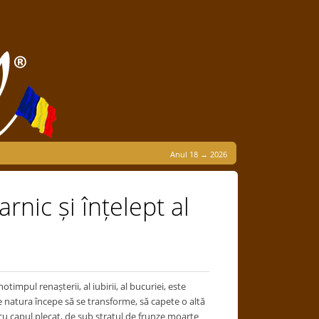
Anul 18 → 2026
rnic și înțelept al
timpul renașterii, al iubirii, al bucuriei, este
e natura începe să se transforme, să capete o altă
 cu capul plecat, de sub stratul de frunze moarte