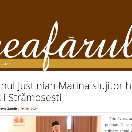
5 - 4200
hul Justinian Marina slujitor ha
cii Strămoșești
ovia Zamfir
/ 19 feb. 2024
Primăvara, ano
perioada în car
culoare. Timid,