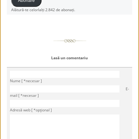
Abonare
Alătură-te celorlalți 2.842 de abonați.
Lasă un comentariu
Nume [ *necesar ]
E-
mail [ *necesar ]
Adresă web [ *opţional ]