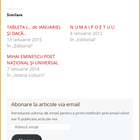
Similare
TABLETA (… de IANUARIE).
N U M A I P O E T U L!
ŞI DACĂ…
4 ianuarie 2012
13 ianuarie 2015
În „Editorial”
În „Editorial”
MIHAI EMINESCU POET
NAŢIONAL ŞI UNIVERSAL
7 ianuarie 2014
În „Istoria culturii”
Abonare la articole via email
Introduceți adresa de email pentru a primi notificări prin email când
vor fi publicate articole noi.
Adresă
email