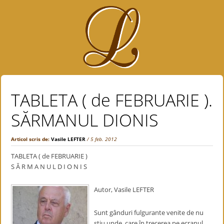
TABLETA ( de FEBRUARIE ).
SĂRMANUL DIONIS
Articol scris de:
Vasile LEFTER
/ 5 feb. 2012
TABLETA ( de FEBRUARIE )
S Ă R M A N U L D I O N I S
Autor, Vasile LEFTER
Sunt gânduri fulgurante venite de nu
ştiu unde, care în trecerea pe ecranul