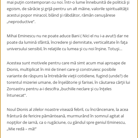
mai puţin contemporan cu noi. Într-o lume înnebunită de politică şi
egoism, de sărăcie şi grijă pentru un alt mâine, valorile spiritualităţii
acestui popor miracol, blând şi răbdător, rămân cenuşărese
„neproductive”.
Mihai Eminescu nu ne poate aduce Bani ( Nici el nu i-a avut!) dar ne
poate da lumină sfântă, încredere şi demnitate, verticalitate în faţa
universului sensibil, în relaţiile cu lumea şi cu noi înşine. Totuşi…
Acestea sunt motivele pentru care mă simt acum mai aproape de
Dionis, multiplicat în mii de tineri care-şi construiesc posibile
variante de răspuns la întrebările vieţii cotidiene, fugind (unde?) de
torentul mizeriei umane, de înşelătorie şi farisei, în căutarea cărţii lui
Zoroastru pentru a-i descifra „buchiile neclare şi cu înţeles
întunecat”.
Noul Dionis al zilelor noastre visează febril, cu încrâncenare, la acea
frântură de fericire pământeană, murmurând în somnul agitat al
nopţilor de iarnă, ca o rugăciune, cu gândul spre geniul Eminescu,
„Mie redă – mă!”