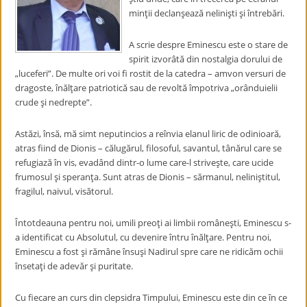
minţii declanşează nelinişti şi întrebări.
A scrie despre Eminescu este o stare de
spirit izvorâtă din nostalgia dorului de
„luceferi”. De multe ori voi fi rostit de la catedra – amvon versuri de
dragoste, înălţare patriotică sau de revoltă împotriva „orânduielii
crude şi nedrepte”.
Astăzi, însă, mă simt neputincios a reînvia elanul liric de odinioară,
atras fiind de Dionis – călugărul, filosoful, savantul, tânărul care se
refugiază în vis, evadând dintr-o lume care-l striveşte, care ucide
frumosul şi speranţa. Sunt atras de Dionis – sărmanul, neliniştitul,
fragilul, naivul, visătorul.
Întotdeauna pentru noi, umili preoţi ai limbii româneşti, Eminescu s-
a identificat cu Absolutul, cu devenire întru înălţare. Pentru noi,
Eminescu a fost şi rămâne însuşi Nadirul spre care ne ridicăm ochii
însetaţi de adevăr şi puritate.
Cu fiecare an curs din clepsidra Timpului, Eminescu este din ce în ce