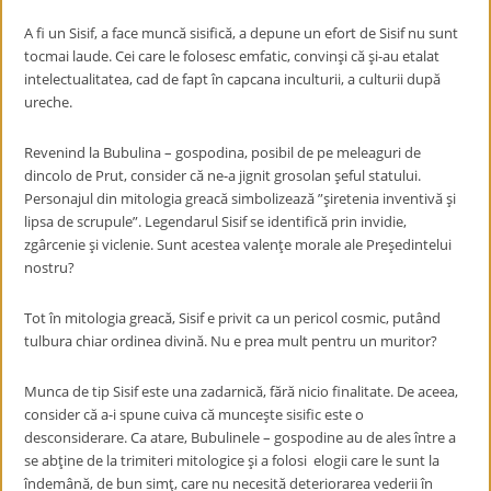
A fi un Sisif, a face muncă sisifică, a depune un efort de Sisif nu sunt
tocmai laude. Cei care le folosesc emfatic, convinşi că şi-au etalat
intelectualitatea, cad de fapt în capcana inculturii, a culturii după
ureche.
Revenind la Bubulina – gospodina, posibil de pe meleaguri de
dincolo de Prut, consider că ne-a jignit grosolan şeful statului.
Personajul din mitologia greacă simbolizează ”şiretenia inventivă şi
lipsa de scrupule”. Legendarul Sisif se identifică prin invidie,
zgârcenie şi viclenie. Sunt acestea valenţe morale ale Preşedintelui
nostru?
Tot în mitologia greacă, Sisif e privit ca un pericol cosmic, putând
tulbura chiar ordinea divină. Nu e prea mult pentru un muritor?
Munca de tip Sisif este una zadarnică, fără nicio finalitate. De aceea,
consider că a-i spune cuiva că munceşte sisific este o
desconsiderare. Ca atare, Bubulinele – gospodine au de ales între a
se abţine de la trimiteri mitologice şi a folosi elogii care le sunt la
îndemână, de bun simţ, care nu necesită deteriorarea vederii în