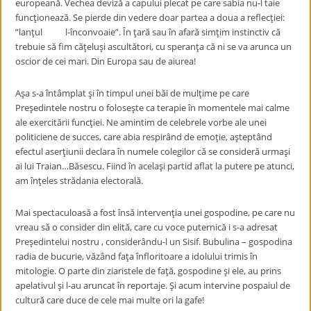
europeană. Vechea deviză a capului plecat pe care sabia nu-l taie
funcţionează. Se pierde din vedere doar partea a doua a reflecţiei:
”lanţul l-înconvoaie”. În ţară sau în afară simţim instinctiv că
trebuie să fim căţeluşi ascultători, cu speranţa că ni se va arunca un
oscior de cei mari. Din Europa sau de aiurea!
Aşa s-a întâmplat şi în timpul unei băi de mulţime pe care
Preşedintele nostru o foloseşte ca terapie în momentele mai calme
ale exercitării funcţiei. Ne amintim de celebrele vorbe ale unei
politiciene de succes, care abia respirând de emoţie, aşteptând
efectul aserţiunii declara în numele colegilor că se consideră urmaşi
ai lui Traian…Băsescu. Fiind în acelaşi partid aflat la putere pe atunci,
am înţeles strădania electorală.
Mai spectaculoasă a fost însă intervenţia unei gospodine, pe care nu
vreau să o consider din elită, care cu voce puternică i s-a adresat
Preşedintelui nostru , considerându-l un Sisif. Bubulina – gospodina
radia de bucurie, văzând faţa înfloritoare a idolului trimis în
mitologie. O parte din ziaristele de faţă, gospodine şi ele, au prins
apelativul şi l-au aruncat în reportaje. Şi acum intervine pospaiul de
cultură care duce de cele mai multe ori la gafe!