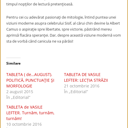
timpul nopţilor de lectură pretenţioasă.
Pentru cei cu adevărat pasionaţi de mitologie, întind puntea unei
viziuni moderne asupra celebrului Sisif, al cărui chin devine la Albert
Camus o aspiraţie spre libertate, spre victorie, păstrând mereu
aprinsă flacăra speranţei. Dar, despre această viziune modernă vom
sta de vorbă când canicula ne va părăsi!
Similare
TABLETA ( de…AUGUST).
TABLETA DE VASILE
POLITICĂ, PUNCTUAŢIE ŞI
LEFTER: LECȚIA STRĂZII
MORFOLOGIE
21 octombrie 2016
2 august 2015
În „Editorial”
În „Editorial”
TABLETA de VASILE
LEFTER. Turnăm, turnăm,
turnăm!
10 octombrie 2016